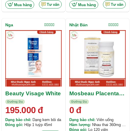
98%. 10mg Niacinamide. 0,15mg
Tư vấn
Tư vấn
Mua hàng
Mua hàng
Biotin. 75mg Elastine Marine.
30mg Vitamin C. 40mg Natri
Hyaluronate.
Nga
Nhật Bản
Được xếp
Được xếp
hạng
4.00
hạng
5.00
5
5 sao
sao
Beauty Visage White
Mosbeau Placenta
White Advanced
Dưỡng Da
Dưỡng Da
195.000
đ
0
đ
Dạng bào chế:
Dạng kem bôi da
Dạng bào chế:
Viên uống
Đóng gói:
Hộp 1 tuýp 45ml
Hàm lượng:
Nhau thai 360mg ,
Collagen 320mg, Vitamin C
Đóng gói:
Lọ 120 viên