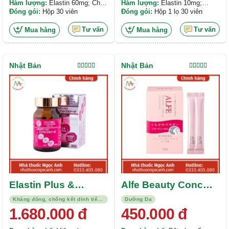
Hàm lượng:
Elastin 60mg; Chiết
Hàm lượng:
Elastin 10mg;
xuất lựu đỏ 50mg ; Chiết xuất
Đóng gói:
Hộp 30 viên
Vitamin B6 2 mg; Vitamin B2 1,3
Đóng gói:
Hộp 1 lọ 30 viên
hạt nho 50mg;...
mg;....
Tư vấn
Tư vấn
Mua hàng
Mua hàng
Nhật Bản
Nhật Bản
Được xếp
Được xếp
hạng
5.00
5
hạng
4.00
sao
5 sao
Elastin Plus &
Alfe Beauty Conc
Nattokinase
(Dạng gói)
Kháng đông, chống kết dính tiểu cầu, tiêu sợi huyết
Dưỡng Da
1.680.000
đ
450.000
đ