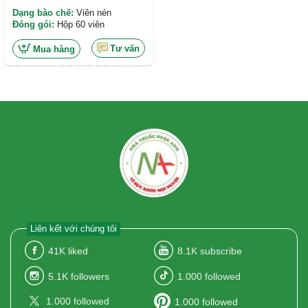
Dạng bào chế:
Viên nén
Đóng gói:
Hộp 60 viên
Tư vấn
Mua hàng
Liên kết với chúng tôi
41K
liked
8.1K
subscribe
5.1K
followers
1.000
followed
1.000
followed
1.000
followed