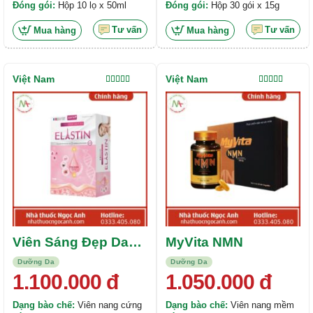
Đóng gói:
Hộp 10 lọ x 50ml
Đóng gói:
Hộp 30 gói x 15g
Tư vấn
Tư vấn
Mua hàng
Mua hàng
Việt Nam
Việt Nam
Được xếp
Được xếp
hạng
5.00
5
hạng
5.00
5
sao
sao
Viên Sáng Đẹp Da
MyVita NMN
Elastin
Dưỡng Da
Dưỡng Da
1.100.000
đ
1.050.000
đ
Dạng bào chế:
Viên nang cứng
Dạng bào chế:
Viên nang mềm