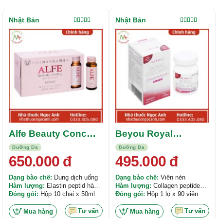
Nhật Bản
Nhật Bản
Được xếp
Được xếp
hạng
4.00
hạng
5.00
5
5 sao
sao
Alfe Beauty Conc
Beyou Royal
(Dạng nước)
Collagen
Dưỡng Da
Dưỡng Da
650.000
đ
495.000
đ
Dạng bào chế:
Dung dịch uống
Dạng bào chế:
Viên nén
Hàm lượng:
Elastin peptid hàm
Hàm lượng:
Collagen peptide
lượng 10mg. Sắt hàm lượng
Đóng gói:
Hộp 10 chai x 50ml
(Collagen cá) có hàm lượng
Đóng gói:
Hộp 1 lọ x 90 viên
5mg. Vitamin B6 hàm lượng
200mg. Elastine hàm lượng
5mg. Collagen peptid hàm lượng
4mg. Vitamin C hàm lượng
Tư vấn
Tư vấn
Mua hàng
Mua hàng