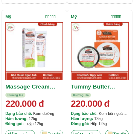
5g. Acid hyaluronic hàm lượng
10mg. Sữa ong chúa có hàm
5mg. Vitamin B2 hàm lượng
lượng 5mg.
5mg.
Mỹ
Mỹ
Được xếp
Được xếp
hạng
5.00
5
hạng
5.00
5
sao
sao
Massage Cream
Tummy Butter
Stretch Marks
Stretch Mark
Dưỡng Da
Dưỡng Da
Palmer’s
Palmer’s
220.000
đ
220.000
đ
Dạng bào chế:
Kem dưỡng
Dạng bào chế:
Kem bôi ngoài
Hàm lượng:
125g
da
Hàm lượng:
125g
Đóng gói:
Tuýp 125g
Đóng gói:
Hộp 125g