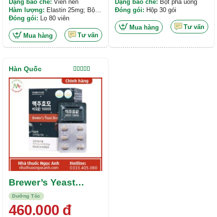
Dạng bào chế:
Viên nén
Dạng bào chế:
Bột pha uống
Hàm lượng:
Elastin 25mg; Bột
Đóng gói:
Hộp 30 gói
Chiết Xuất Lá Bạch Quả 22,5mg;
Đóng gói:
Lọ 80 viên
Vitamin C 12mg;...
Tư vấn
Mua hàng
Tư vấn
Mua hàng
Hàn Quốc
Được xếp
hạng
5.00
5
sao
Brewer’s Yeast
Biotin 10000
Dưỡng Tóc
460.000
đ