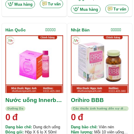
32mg,...
Tư vấn
Mua hàng
Tư vấn
Mua hàng
Hàn Quốc
Nhật Bản
Được xếp
Được xếp
hạng
5.00
5
hạng
5.00
5
sao
sao
Nước uống Innerb
Orihiro BBB
Glowshot Collagen
Dưỡng Da
Các thuốc ảnh hưởng đến sự điều hòa hormon
3000mg
0
đ
0
đ
Dạng bào chế:
Dung dịch uống
Dạng bào chế:
Viên nén
Đóng gói:
Hộp X 6 lọ X 50ml
Hàm lượng:
Mỗi 10 viên uống