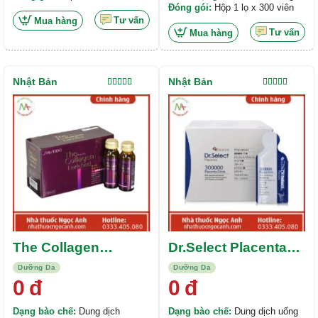
Orihiro BBB chứa: 40mg Elastin.
Đóng gói:
Hộp 1 lọ x 300 viên
2,5mcg vitamin D. 8mg chiết
Tư vấn
Mua hàng
xuất Isoflavone đậu nành. 105mg
Tư vấn
Mua hàng
Canxi từ tảo biển. 7,5mg bột
chiết xuất từ Maca. 33mg bột
khô sữa ong chúa. 100mcg Acid
Folic. 12mg Sắt Pyrophosphat.
Nhật Bản
Nhật Bản
Được xếp
Được xếp
hạng
5.00
5
hạng
5.00
5
sao
sao
The Collagen
Dr.Select Placenta
Enriched
Drink 300000
Dưỡng Da
Dưỡng Da
0
đ
0
đ
Dạng bào chế:
Dung dịch
Dạng bào chế:
Dung dịch uống