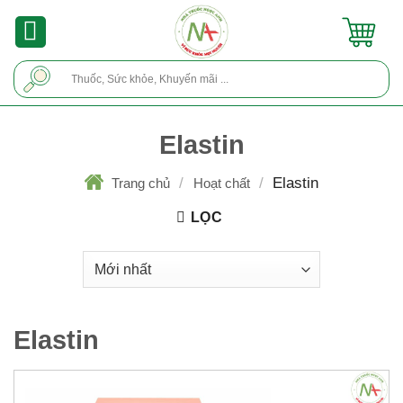
Skip
to
content
Tìm
kiếm:
Elastin
/
/
Elastin
Trang chủ
Hoạt chất
LỌC
Elastin