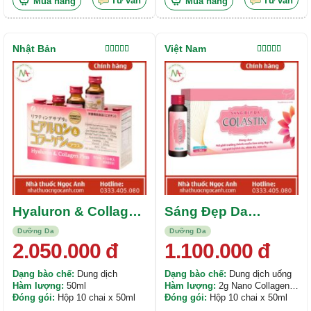
Tư vấn
Tư vấn
Mua hàng
Mua hàng
Nhật Bản
Việt Nam
Được xếp
Được xếp
hạng
5.00
5
hạng
5.00
5
sao
sao
Hyaluron & Collagen
Sáng Đẹp Da
Plus
Colastin
Dưỡng Da
Dưỡng Da
2.050.000
đ
1.100.000
đ
Dạng bào chế:
Dung dịch
Dạng bào chế:
Dung dịch uống
Hàm lượng:
50ml
Hàm lượng:
2g Nano Collagen.
Đóng gói:
Hộp 10 chai x 50ml
20mg Kẽm Gluconate. 22,4IU
Đóng gói:
Hộp 10 chai x 50ml
Vitamin E. 75mg L-Glutathione