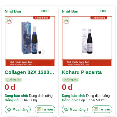
Nhật Bản
Nhật Bản
Được xếp
Được xếp
hạng
4.00
hạng
5.00
5
5 sao
sao
Collagen 82X 120000
Koharu Placenta
Classic
Dưỡng Da
Dưỡng Da
0
đ
0
đ
Dạng bào chế:
Dung dịch uống
Dạng bào chế:
Dung dịch uống
Đóng gói:
Chai 500g
Đóng gói:
Hộp 1 chai 500ml
Tư vấn
Tư vấn
Mua hàng
Mua hàng