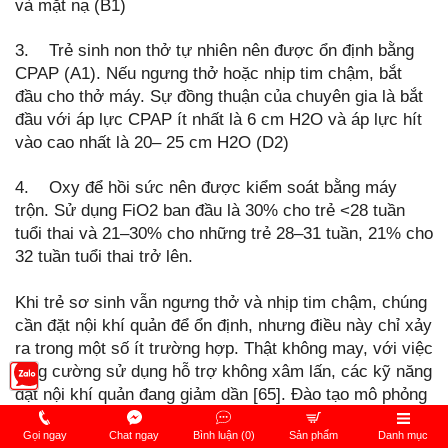
và mặt nạ (B1)
3. Trẻ sinh non thở tự nhiên nên được ổn định bằng
CPAP (A1). Nếu ngưng thở hoặc nhịp tim chậm, bắt
đầu cho thở máy. Sự đồng thuận của chuyên gia là bắt
đầu với áp lực CPAP ít nhất là 6 cm H2O và áp lực hít
vào cao nhất là 20– 25 cm H2O (D2)
4. Oxy để hồi sức nên được kiểm soát bằng máy
trộn. Sử dụng FiO2 ban đầu là 30% cho trẻ <28 tuần
tuổi thai và 21–30% cho những trẻ 28–31 tuần, 21% cho
32 tuần tuổi thai trở lên.
Khi trẻ sơ sinh vẫn ngưng thở và nhịp tim chậm, chúng
cần đặt nội khí quản để ổn định, nhưng điều này chỉ xảy
ra trong một số ít trường hợp. Thật không may, với việc
tăng cường sử dụng hỗ trợ không xâm lấn, các kỹ năng
đặt nội khí quản đang giảm dần [65]. Đào tạo mô phỏng
thường xuyên với ma-nơ-canh [66] và sử dụng video
Gọi ngay
Chat ngay
Bình luận (0)
Sản phẩm
Danh mục
soi thanh quản để đặt nội khí quản có giám sát có thể