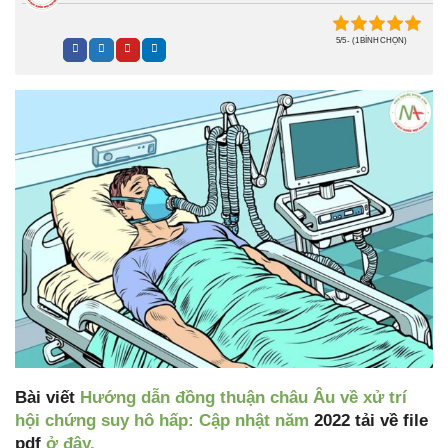
5/5 - (1 BÌNH CHỌN)
Bài viết
Hướng
dẫn
đồng
thuận
châu
Âu
về
xử
trí
hội
chứng
suy
hô
hấp:
Cập
nhật
năm
2022 tải về file
pdf
ở đây.