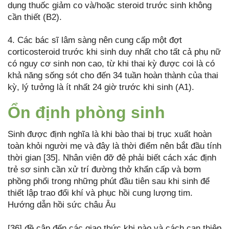
dụng thuốc giảm co và/hoặc steroid trước sinh không
cần thiết (B2).
4. Các bác sĩ lâm sàng nên cung cấp một đợt
corticosteroid trước khi sinh duy nhất cho tất cả phụ nữ
có nguy cơ sinh non cao, từ khi thai kỳ được coi là có
khả năng sống sót cho đến 34 tuần hoàn thành của thai
kỳ, lý tưởng là ít nhất 24 giờ trước khi sinh (A1).
Ổn định phòng sinh
Sinh được định nghĩa là khi bào thai bị trục xuất hoàn
toàn khỏi người mẹ và đây là thời điểm nên bắt đầu tính
thời gian [35]. Nhân viên đỡ đẻ phải biết cách xác định
trẻ sơ sinh cần xử trí đường thở khẩn cấp và bơm
phồng phổi trong những phút đầu tiên sau khi sinh để
thiết lập trao đổi khí và phục hồi cung lượng tim.
Hướng dẫn hồi sức châu Âu
[36] đề cập đến các giao thức khi nào và cách can thiệp