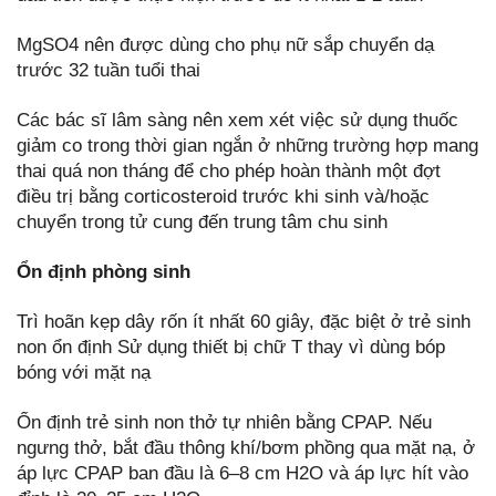
MgSO4 nên được dùng cho phụ nữ sắp chuyển dạ
trước 32 tuần tuổi thai
Các bác sĩ lâm sàng nên xem xét việc sử dụng thuốc
giảm co trong thời gian ngắn ở những trường hợp mang
thai quá non tháng để cho phép hoàn thành một đợt
điều trị bằng corticosteroid trước khi sinh và/hoặc
chuyển trong tử cung đến trung tâm chu sinh
Ổn định phòng sinh
Trì hoãn kẹp dây rốn ít nhất 60 giây, đặc biệt ở trẻ sinh
non ổn định Sử dụng thiết bị chữ T thay vì dùng bóp
bóng với mặt nạ
Ổn định trẻ sinh non thở tự nhiên bằng CPAP. Nếu
ngưng thở, bắt đầu thông khí/bơm phồng qua mặt nạ, ở
áp lực CPAP ban đầu là 6–8 cm H2O và áp lực hít vào