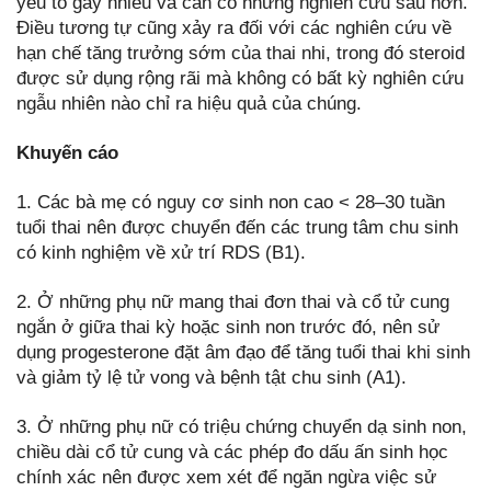
yếu tố gây nhiễu và cần có những nghiên cứu sâu hơn.
Điều tương tự cũng xảy ra đối với các nghiên cứu về
hạn chế tăng trưởng sớm của thai nhi, trong đó steroid
được sử dụng rộng rãi mà không có bất kỳ nghiên cứu
ngẫu nhiên nào chỉ ra hiệu quả của chúng.
Khuyến cáo
1. Các bà mẹ có nguy cơ sinh non cao < 28–30 tuần
tuổi thai nên được chuyển đến các trung tâm chu sinh
có kinh nghiệm về xử trí RDS (B1).
2. Ở những phụ nữ mang thai đơn thai và cổ tử cung
ngắn ở giữa thai kỳ hoặc sinh non trước đó, nên sử
dụng progesterone đặt âm đạo để tăng tuổi thai khi sinh
và giảm tỷ lệ tử vong và bệnh tật chu sinh (A1).
3. Ở những phụ nữ có triệu chứng chuyển dạ sinh non,
chiều dài cổ tử cung và các phép đo dấu ấn sinh học
chính xác nên được xem xét để ngăn ngừa việc sử