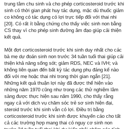
trung tâm chu sinh và cho phép corticosteroid trước khi
sinh có thời gian phát huy tác dụng, mặc dù thuốc giảm
co không có tác dụng có lợi trực tiếp đối với thai nhi
[20]. Có rất ít bằng chứng cho thấy việc sinh non bằng
CS thay vì cho phép sinh đường âm đạo giúp cải thiện
kết quả.
Một đợt corticosteroid trước khi sinh duy nhất cho các
bà mẹ dự đoán sinh non trước 34 tuần tuổi thai giúp cải
thiện khả năng sống sót; giảm RDS, NEC và IVH; và
không liên quan đến bất kỳ tác dụng phụ đáng kể nào
đối với mẹ hoặc thai nhi trong thời gian ngắn [21].
Những kết quả thuận lợi này đã được thể hiện vào
những năm 1970 cũng như trong các thử nghiệm lâm
sàng được thực hiện sau năm 1990, cho thấy rằng
ngay cả với dịch vụ chăm sóc trẻ sơ sinh hiện đại,
steroid trước khi sinh vẫn có lợi. Điều trị bằng
corticosteroid trước khi sinh được khuyến cáo cho tất
cả các trường hợp mang thai có nguy cơ sinh non