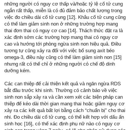
những người có nguy cơ thấp và/hoặc tỷ lệ cổ tử cung
ngắn rất thấp, miễn là có đủ đảm bảo chất lượng trong
việc đo chiều dài cổ tử cung [12]. Khâu cổ tử cung cũng
có thể làm giảm sinh non ở những trường hợp mang
thai đơn thai có nguy cơ cao [14]. Thách thức đặt ra là
xác định sớm các trường hợp mang thai có nguy cơ
cao và hướng tới phòng ngừa sinh non hiệu quả. Điều
tương tự cũng xảy ra đối với việc bổ sung axit béo
omega-3, điều này cũng có thể làm giảm sinh non [15]
nhưng rất có thể chỉ ở những người có chế độ dinh
dưỡng kém.
Các can thiệp để cải thiện kết quả và ngăn ngừa RDS
bắt đầu trước khi sinh. Thường có cảnh báo về việc
sinh non sắp xảy ra và cần xem xét các biện pháp can
thiệp để kéo dài thời gian mang thai hoặc giảm nguy cơ
xảy ra các kết quả bất lợi bằng cách “chuẩn bị” cho thai
nhi. Đo chiều dài cổ tử cung, có thể kết hợp với dấu ấn
sinh học [16], có thể xác định phụ nữ nào có nguy cơ