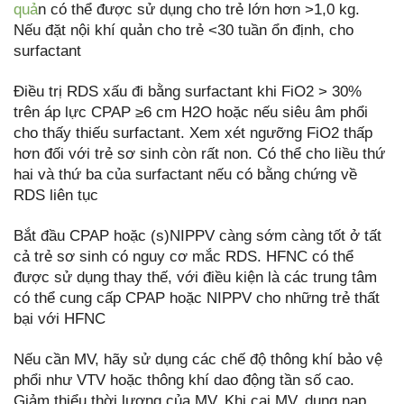
quả
n có thể được sử dụng cho trẻ lớn hơn >1,0 kg.
Nếu đặt nội khí quản cho trẻ <30 tuần ổn định, cho
surfactant
Điều trị RDS xấu đi bằng surfactant khi FiO2 > 30%
trên áp lực CPAP ≥6 cm H2O hoặc nếu siêu âm phổi
cho thấy thiếu surfactant. Xem xét ngưỡng FiO2 thấp
hơn đối với trẻ sơ sinh còn rất non. Có thể cho liều thứ
hai và thứ ba của surfactant nếu có bằng chứng về
RDS liên tục
Bắt đầu CPAP hoặc (s)NIPPV càng sớm càng tốt ở tất
cả trẻ sơ sinh có nguy cơ mắc RDS. HFNC có thể
được sử dụng thay thế, với điều kiện là các trung tâm
có thể cung cấp CPAP hoặc NIPPV cho những trẻ thất
bại với HFNC
Nếu cần MV, hãy sử dụng các chế độ thông khí bảo vệ
phổi như VTV hoặc thông khí dao động tần số cao.
Giảm thiểu thời lượng của MV. Khi cai MV, dung nạp