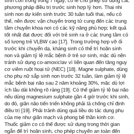
sinh con trong vòng 7 ngày, có lẽ cho phép sử dụng các
phương pháp điều trị trước sinh hợp lý hơn. Thai nhi
sinh non dự kiến sinh trước 30 tuần tuổi thai, nếu có
thể, nên được vận chuyển trong tử cung đến các trung
tâm chuyên khoa nơi có các kỹ năng phù hợp; kết quả
tốt nhất đạt được đối với trẻ sinh ra ở các trung tâm có
số lượng trẻ VLBW cao [17]. Trong trường hợp vỡ ối
trước khi chuyển dạ, kháng sinh có thể trì hoãn sinh
non và giảm tỷ lệ mắc bệnh ở trẻ sơ sinh, mặc dù nên
tránh sử dụng co-amoxiclav vì liên quan đến tăng nguy
cơ viêm ruột hoại tử (NEC) [18]. Magne sulphate, dùng
cho phụ nữ sắp sinh non trước 32 tuần, làm giảm tỷ lệ
mắc bệnh bại não sau 2 năm khoảng 30%, mặc dù lợi
ích lâu dài không rõ ràng [19]. Có thể giảm tỷ lệ bại não
nếu dùng magnesium sulphate gần 4 giờ trước khi sinh,
do đó, giãn não tiến triển không phải là chống chỉ định
điều trị [19]. Phải tránh dùng quá liều do tác dụng phụ
của mẹ như giãn mạch và phong bế thần kinh cơ.
Thuốc giảm co có thể được sử dụng trong thời gian
ngắn để trì hoãn sinh, cho phép chuyển an toàn đến