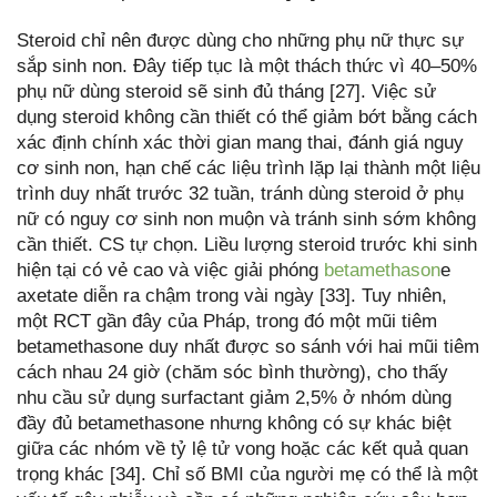
Steroid chỉ nên được dùng cho những phụ nữ thực sự
sắp sinh non. Đây tiếp tục là một thách thức vì 40–50%
phụ nữ dùng steroid sẽ sinh đủ tháng [27]. Việc sử
dụng steroid không cần thiết có thể giảm bớt bằng cách
xác định chính xác thời gian mang thai, đánh giá nguy
cơ sinh non, hạn chế các liệu trình lặp lại thành một liệu
trình duy nhất trước 32 tuần, tránh dùng steroid ở phụ
nữ có nguy cơ sinh non muộn và tránh sinh sớm không
cần thiết. CS tự chọn. Liều lượng steroid trước khi sinh
hiện tại có vẻ cao và việc giải phóng
betamethason
e
axetate diễn ra chậm trong vài ngày [33]. Tuy nhiên,
một RCT gần đây của Pháp, trong đó một mũi tiêm
betamethasone duy nhất được so sánh với hai mũi tiêm
cách nhau 24 giờ (chăm sóc bình thường), cho thấy
nhu cầu sử dụng surfactant giảm 2,5% ở nhóm dùng
đầy đủ betamethasone nhưng không có sự khác biệt
giữa các nhóm về tỷ lệ tử vong hoặc các kết quả quan
trọng khác [34]. Chỉ số BMI của người mẹ có thể là một