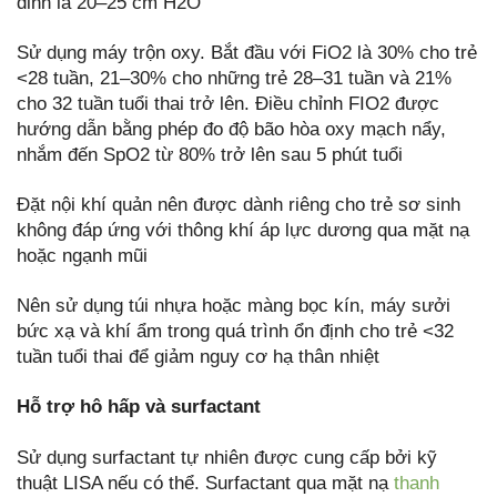
đỉnh là 20–25 cm H2O
Sử dụng máy trộn oxy. Bắt đầu với FiO2 là 30% cho trẻ
<28 tuần, 21–30% cho những trẻ 28–31 tuần và 21%
cho 32 tuần tuổi thai trở lên. Điều chỉnh FIO2 được
hướng dẫn bằng phép đo độ bão hòa oxy mạch nẩy,
nhắm đến SpO2 từ 80% trở lên sau 5 phút tuổi
Đặt nội khí quản nên được dành riêng cho trẻ sơ sinh
không đáp ứng với thông khí áp lực dương qua mặt nạ
hoặc ngạnh mũi
Nên sử dụng túi nhựa hoặc màng bọc kín, máy sưởi
bức xạ và khí ẩm trong quá trình ổn định cho trẻ <32
tuần tuổi thai để giảm nguy cơ hạ thân nhiệt
Hỗ trợ hô hấp và surfactant
Sử dụng surfactant tự nhiên được cung cấp bởi kỹ
thuật LISA nếu có thể. Surfactant qua mặt nạ
thanh