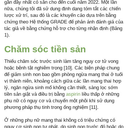
gần đây nhất có sẵn cho đến cuối năm 2022. Một lần
nữa, chúng tôi đã sử dụng định dạng tóm tắt các chiến
lược xử trí, sau đó là các khuyến cáo dựa trên bằng
chứng theo Hệ thống GRADE để phản ánh đánh giá của
tác giả về bằng chứng hỗ trợ cho từng nhận định (Bảng
1).
Chăm sóc tiền sản
Thiếu chăm sóc trước sinh làm tăng nguy cơ tử vong
hoặc bệnh tật nghiêm trọng [10]. Các biện pháp chung
để giảm sinh non bao gồm phòng ngừa mang thai ở tuổi
vị thành niên, khoảng cách giữa các lần mang thai hợp
lý, ngăn ngừa sinh mổ không cần thiết, sàng lọc sớm
tiền sản giật và điều trị bằng
aspirin
liều thấp ở những
phụ nữ có nguy cơ và chuyển một phôi khi sử dụng
phương pháp thụ tinh trong ống nghiệm [11].
Ở những phụ nữ mang thai không có triệu chứng có
nguy cơ sinh non tự phát, do sinh non trước đó hoặc do