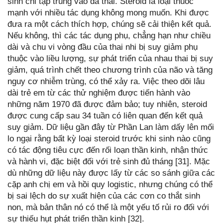
sinh chỉ tập trung vào đa thai. Steroid là loại thuốc
mạnh với nhiều tác dụng không mong muốn. Khi được
đưa ra một cách thích hợp, chúng sẽ cải thiện kết quả.
Nếu không, thì các tác dụng phụ, chẳng hạn như chiều
dài và chu vi vòng đầu của thai nhi bị suy giảm phụ
thuộc vào liều lượng, sự phát triển của nhau thai bị suy
giảm, quá trình chết theo chương trình của não và tăng
nguy cơ nhiễm trùng, có thể xảy ra. Việc theo dõi lâu
dài trẻ em từ các thử nghiệm được tiến hành vào
những năm 1970 đã được đảm bảo; tuy nhiên, steroid
được cung cấp sau 34 tuần có liên quan đến kết quả
suy giảm. Dữ liệu gần đây từ Phần Lan làm dấy lên mối
lo ngại rằng bất kỳ loại steroid trước khi sinh nào cũng
có tác động tiêu cực đến rối loạn thần kinh, nhận thức
và hành vi, đặc biệt đối với trẻ sinh đủ tháng [31]. Mặc
dù những dữ liệu này được lấy từ các so sánh giữa các
cặp anh chị em và hồi quy logistic, nhưng chúng có thể
bị sai lệch do sự xuất hiện của các cơn co thắt sinh
non, mà bản thân nó có thể là một yếu tố rủi ro đối với
sự thiếu hụt phát triển thần kinh [32].