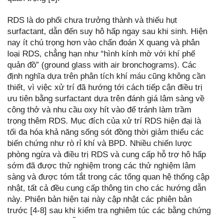
RDS là do phổi chưa trưởng thành và thiếu hụt
surfactant, dẫn đến suy hô hấp ngay sau khi sinh. Hiện
nay ít chú trọng hơn vào chẩn đoán X quang và phân
loại RDS, chẳng hạn như “hình kính mờ với khí phế
quản đồ” (ground glass with air bronchograms). Các
định nghĩa dựa trên phân tích khí máu cũng không cần
thiết, vì việc xử trí đã hướng tới cách tiếp cận điều trị
ưu tiên bằng surfactant dựa trên đánh giá lâm sàng về
công thở và nhu cầu oxy hít vào để tránh làm trầm
trọng thêm RDS. Mục đích của xử trí RDS hiện đại là
tối đa hóa khả năng sống sót đồng thời giảm thiểu các
biến chứng như rò rỉ khí và BPD. Nhiều chiến lược
phòng ngừa và điều trị RDS và cung cấp hỗ trợ hô hấp
sớm đã được thử nghiệm trong các thử nghiệm lâm
sàng và được tóm tắt trong các tổng quan hệ thống cập
nhật, tất cả đều cung cấp thông tin cho các hướng dẫn
này. Phiên bản hiện tại này cập nhật các phiên bản
trước [4-8] sau khi kiểm tra nghiêm túc các bằng chứng