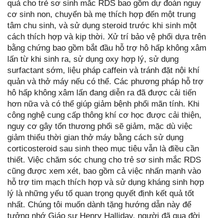
quả cho trẻ sơ sinh mắc RDS bao gồm dự đoán nguy
cơ sinh non, chuyển bà mẹ thích hợp đến một trung
tâm chu sinh, và sử dụng steroid trước khi sinh một
cách thích hợp và kịp thời. Xử trí bảo vệ phổi dựa trên
bằng chứng bao gồm bắt đầu hỗ trợ hô hấp không xâm
lấn từ khi sinh ra, sử dụng oxy hợp lý, sử dụng
surfactant sớm, liệu pháp caffein và tránh đặt nội khí
quản và thở máy nếu có thể. Các phương pháp hỗ trợ
hô hấp không xâm lấn đang diễn ra đã được cải tiến
hơn nữa và có thể giúp giảm bệnh phổi mãn tính. Khi
công nghệ cung cấp thông khí cơ học được cải thiện,
nguy cơ gây tổn thương phổi sẽ giảm, mặc dù việc
giảm thiểu thời gian thở máy bằng cách sử dụng
corticosteroid sau sinh theo mục tiêu vẫn là điều cần
thiết. Việc chăm sóc chung cho trẻ sơ sinh mắc RDS
cũng được xem xét, bao gồm cả việc nhấn mạnh vào
hỗ trợ tim mạch thích hợp và sử dụng kháng sinh hợp
lý là những yếu tố quan trọng quyết định kết quả tốt
nhất. Chúng tôi muốn dành tặng hướng dẫn này để
tưởng nhớ Giáo sư Henry Halliday, người đã qua đời