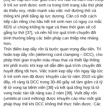
ở trẻ sơ sinh được sinh ra trong tình trạng xấu thứ phát
do thiếu oxy, nhấn mạnh vào việc mở đường thở và
thông khí phổi bằng áp lực dương. Cần có một cách
tiếp cận riêng cho hầu hết trẻ sinh non có nguy cơ mắc
RDS vì chúng không bị ngạt và theo thời gian sẽ cố
gắng tự thở [37], và nên hỗ trợ quá trình chuyển đổi
bình thường bằng các biện pháp can thiệp nhẹ nhàng
hơn.
Thời điểm kẹp dây rốn là bước quan trọng đầu tiên. Trì
hoãn kẹp dây rốn (deferring cord clamping – DCC), cho
phép thời gian truyền máu nhau thai và thiết lập thông
khí phổi trước khi kẹp sẽ dẫn đến quá trình chuyển đổi
huyết động tốt hơn. Việc tránh kẹp dây rốn ngay lập tức
ở trẻ sinh non đã được khuyến cáo từ năm 2010 và gần
đây, rõ ràng là DCC trong 30–60 giây sẽ làm giảm cả tỷ
lệ tử vong tại bệnh viện [38] và kết quả tổng hợp là tử
vong hoặc tàn tật nặng sau 2 năm [39]. Vuốt dây rốn
(umbilical cord milking) được khuyến cáo như một giải
pháp thay thế khi DCC không thể thực hiện được. Các