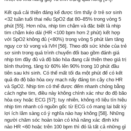
Kết quả cải thiện đáng kể được tìm thấy ở trẻ sơ sinh
<32 tuần tuổi thai nếu SpO2 đạt 80–85% trong vòng 5
phút [55]. Hơn nữa, nhịp tim chậm và đặc biệt là nhịp
tim chậm kéo dài (HR <100 bpm hơn 2 phút) kết hợp
với SpO2 không đủ (<80%) trong vòng 5 phút làm tăng
nguy cơ tử vong và IVH [56]. Theo dõi sức khỏe của trẻ
sơ sinh trong quá trình chuyển đổi bao gồm đánh giá
nhịp tim đầy đủ và độ bão hòa đang cải thiện theo giá trị
bình thường, tăng từ 60% lên 90% trong 10 phút đầu
tiên sau khi sinh. Có thể mất tối đa một phút để có kết
quả đo độ bão hòa oxy mạch nẩy đáng tin cậy cho HR
và SpO2. Nhịp tim có thể được đếm nhanh chóng bằng
cách nghe tim, điều này không chính xác như đo độ bão
hòa oxy hoặc ECG [57]; tuy nhiên, không rõ liệu tín hiệu
nhịp tim nhanh có nguồn gốc từ ECG có mang lại bất kỳ
lợi ích lâm sàng có ý nghĩa nào hay không [58]. Những
người chăm sóc hoàn toàn có khả năng xác định khi
nào HR <60 hoặc trên 100 bpm thì đó là tất cả những gì