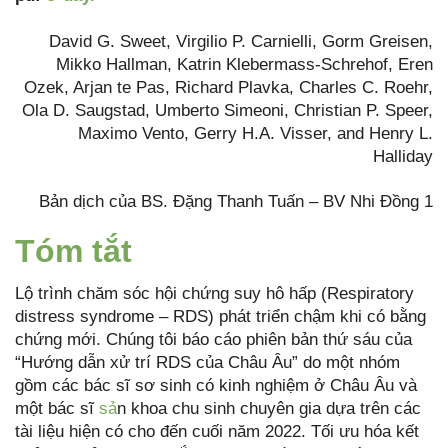
David G. Sweet, Virgilio P. Carnielli, Gorm Greisen,
Mikko Hallman, Katrin Klebermass-Schrehof, Eren
Ozek, Arjan te Pas, Richard Plavka, Charles C. Roehr,
Ola D. Saugstad, Umberto Simeoni, Christian P. Speer,
Maximo Vento, Gerry H.A. Visser, and Henry L.
Halliday
Bản dịch của BS. Đặng Thanh Tuấn – BV Nhi Đồng 1
Tóm tắt
Lộ trình chăm sóc hội chứng suy hô hấp (Respiratory
distress syndrome – RDS) phát triển chậm khi có bằng
chứng mới. Chúng tôi báo cáo phiên bản thứ sáu của
“Hướng dẫn xử trí RDS của Châu Âu” do một nhóm
gồm các bác sĩ sơ sinh có kinh nghiệm ở Châu Âu và
một bác sĩ
sả
n khoa chu sinh chuyên gia dựa trên các
tài liệu hiện có cho đến cuối năm 2022. Tối ưu hóa kết