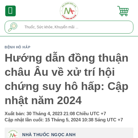
Skip
to
content
Tìm
kiếm:
BỆNH HÔ HẤP
Hướng dẫn đồng thuận
châu Âu về xử trí hội
chứng suy hô hấp: Cập
nhật năm 2024
Xuất bản:
30 Tháng 4, 2023 21:08 Chiều
UTC +7
Cập nhật lần cuối:
15 Tháng 5, 2024 10:38 Sáng
UTC +7
NHÀ THUỐC NGỌC ANH