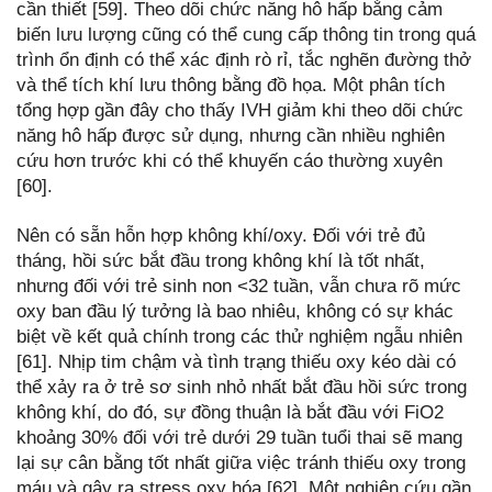
cần thiết [59]. Theo dõi chức năng hô hấp bằng cảm
biến lưu lượng cũng có thể cung cấp thông tin trong quá
trình ổn định có thể xác định rò rỉ, tắc nghẽn đường thở
và thể tích khí lưu thông bằng đồ họa. Một phân tích
tổng hợp gần đây cho thấy IVH giảm khi theo dõi chức
năng hô hấp được sử dụng, nhưng cần nhiều nghiên
cứu hơn trước khi có thể khuyến cáo thường xuyên
[60].
Nên có sẵn hỗn hợp không khí/oxy. Đối với trẻ đủ
tháng, hồi sức bắt đầu trong không khí là tốt nhất,
nhưng đối với trẻ sinh non <32 tuần, vẫn chưa rõ mức
oxy ban đầu lý tưởng là bao nhiêu, không có sự khác
biệt về kết quả chính trong các thử nghiệm ngẫu nhiên
[61]. Nhịp tim chậm và tình trạng thiếu oxy kéo dài có
thể xảy ra ở trẻ sơ sinh nhỏ nhất bắt đầu hồi sức trong
không khí, do đó, sự đồng thuận là bắt đầu với FiO2
khoảng 30% đối với trẻ dưới 29 tuần tuổi thai sẽ mang
lại sự cân bằng tốt nhất giữa việc tránh thiếu oxy trong
máu và gây ra stress oxy hóa [62]. Một nghiên cứu gần