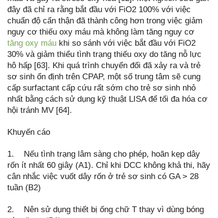
đây đã chỉ ra rằng bắt đầu với FiO2 100% với việc
chuẩn độ cẩn thận đã thành công hơn trong việc giảm
nguy cơ thiếu oxy máu mà không làm tăng nguy cơ
tăng oxy máu
khi so sánh với việc bắt đầu với FiO2
30% và giảm thiểu tình trạng thiếu oxy do tăng nỗ lực
hô hấp [63]. Khi quá trình chuyển đổi đã xảy ra và trẻ
sơ sinh ổn định trên CPAP, một số trung tâm sẽ cung
cấp surfactant cấp cứu rất sớm cho trẻ sơ sinh nhỏ
nhất bằng cách sử dụng kỹ thuật LISA để tối đa hóa cơ
hội tránh MV [64].
Khuyến cáo
1. Nếu tình trạng lâm sàng cho phép, hoãn kẹp dây
rốn ít nhất 60 giây (A1). Chỉ khi DCC không khả thi, hãy
cân nhắc việc vuốt dây rốn ở trẻ sơ sinh có GA > 28
tuần (B2)
2. Nên sử dụng thiết bị ống chữ T thay vì dùng bóng