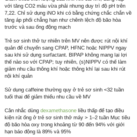
với tăng CO2 máu vừa phải nhưng duy trì độ pH trên
7,22. Chỉ sử dụng iNO khi có bằng chứng chắc chắn về
tăng áp phổi chẳng hạn như chênh lệch độ bão hòa
trước và sau ống động mạch
Trẻ sơ sinh thở tự nhiên trên MV nên được rút nội khí
quản để chuyển sang CPAP, HFNC hoặc NIPPV ngay
sau khi sử dụng surfactant. BIPAP không mang lại lợi
thế nào so với CPAP; tuy nhiên, (s)NIPPV có thể làm
giảm nhu cầu thông khí hoặc thông khí lại sau khi rút
nội khí quản
Sử dụng caffeine thường quy ở trẻ sơ sinh <32 tuần
tuổi thai để giảm thiểu nhu cầu về MV
Cân nhắc dùng
dexamethasone
liều thấp để tạo điều
kiện rút ống ở trẻ sơ sinh thở máy > 1–2 tuần Mục tiêu
độ bão hòa oxy trong khoảng từ 90 đến 94% với giới
hạn báo động là 89% và 95%