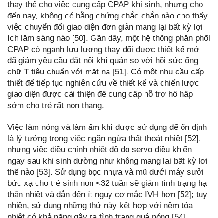
thay thế cho việc cung cấp CPAP khi sinh, nhưng cho
đến nay, không có bằng chứng chắc chắn nào cho thấy
việc chuyển đổi giao diện đơn giản mang lại bất kỳ lợi
ích lâm sàng nào [50]. Gần đây, một hệ thống phân phối
CPAP có ngạnh lưu lượng thay đổi được thiết kế mới
đã giảm yêu cầu đặt nội khí quản so với hồi sức ống
chữ T tiêu chuẩn với mặt nạ [51]. Có một nhu cầu cấp
thiết để tiếp tục nghiên cứu về thiết kế và chiến lược
giao diện được cải thiện để cung cấp hỗ trợ hô hấp
sớm cho trẻ rất non tháng.
Việc làm nóng và làm ẩm khí được sử dụng để ổn định
là lý tưởng trong việc ngăn ngừa thất thoát nhiệt [52],
nhưng việc điều chỉnh nhiệt độ do servo điều khiển
ngay sau khi sinh dường như không mang lại bất kỳ lợi
thế nào [53]. Sử dụng bọc nhựa và mũ dưới máy sưởi
bức xạ cho trẻ sinh non <32 tuần sẽ giảm tình trạng hạ
thân nhiệt và dẫn đến ít nguy cơ mắc IVH hơn [52]; tuy
nhiên, sử dụng những thứ này kết hợp với nệm tỏa
nhiệt có khả năng gây ra tình trạng quá nóng [54].