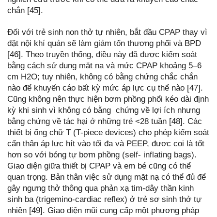
chắn [45].
Đối với trẻ sinh non thở tự nhiên, bắt đầu CPAP thay vì
đặt nội khí quản sẽ làm giảm tổn thương phổi và BPD
[46]. Theo truyền thống, điều này đã được kiểm soát
bằng cách sử dụng mặt nạ và mức CPAP khoảng 5–6
cm H2O; tuy nhiên, không có bằng chứng chắc chắn
nào để khuyến cáo bất kỳ mức áp lực cụ thể nào [47].
Cũng không nên thực hiện bơm phồng phổi kéo dài định
kỳ khi sinh vì không có bằng chứng về lợi ích nhưng
bằng chứng về tác hại ở những trẻ <28 tuần [48]. Các
thiết bị ống chữ T (T-piece devices) cho phép kiểm soát
cẩn thận áp lực hít vào tối đa và PEEP, được coi là tốt
hơn so với bóng tự bơm phồng (self- inflating bags).
Giao diện giữa thiết bị CPAP và em bé cũng có thể
quan trọng. Bản thân việc sử dụng mặt nạ có thể đủ để
gây ngưng thở thông qua phản xạ tim-dây thần kinh
sinh ba (trigemino-cardiac reflex) ở trẻ sơ sinh thở tự
nhiên [49]. Giao diện mũi cung cấp một phương pháp