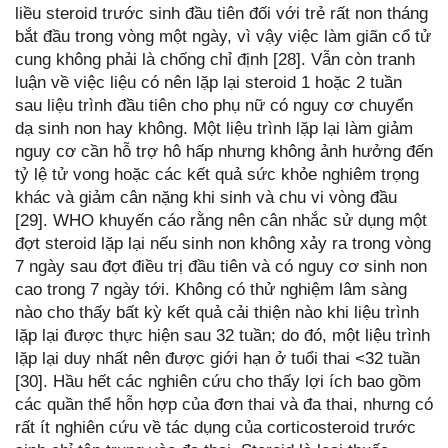
liều steroid trước sinh đầu tiên đối với trẻ rất non tháng
bắt đầu trong vòng một ngày, vì vậy việc làm giãn cổ tử
cung không phải là chống chỉ định [28]. Vẫn còn tranh
luận về việc liệu có nên lặp lại steroid 1 hoặc 2 tuần
sau liệu trình đầu tiên cho phụ nữ có nguy cơ chuyển
dạ sinh non hay không. Một liệu trình lặp lại làm giảm
nguy cơ cần hỗ trợ hô hấp nhưng không ảnh hưởng đến
tỷ lệ tử vong hoặc các kết quả sức khỏe nghiêm trọng
khác và giảm cân nặng khi sinh và chu vi vòng đầu
[29]. WHO khuyến cáo rằng nên cân nhắc sử dụng một
đợt steroid lặp lại nếu sinh non không xảy ra trong vòng
7 ngày sau đợt điều trị đầu tiên và có nguy cơ sinh non
cao trong 7 ngày tới. Không có thử nghiệm lâm sàng
nào cho thấy bất kỳ kết quả cải thiện nào khi liệu trình
lặp lại được thực hiện sau 32 tuần; do đó, một liệu trình
lặp lại duy nhất nên được giới hạn ở tuổi thai <32 tuần
[30]. Hầu hết các nghiên cứu cho thấy lợi ích bao gồm
các quần thể hỗn hợp của đơn thai và đa thai, nhưng có
rất ít nghiên cứu về tác dụng của corticosteroid trước