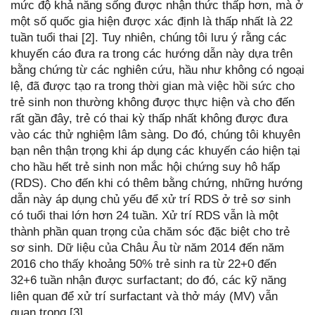
mức độ khả năng sống được nhận thức thấp hơn, mà ở
một số quốc gia hiện được xác định là thấp nhất là 22
tuần tuổi thai [2]. Tuy nhiên, chúng tôi lưu ý rằng các
khuyến cáo đưa ra trong các hướng dẫn này dựa trên
bằng chứng từ các nghiên cứu, hầu như không có ngoại
lệ, đã được tạo ra trong thời gian mà việc hồi sức cho
trẻ sinh non thường không được thực hiện và cho đến
rất gần đây, trẻ có thai kỳ thấp nhất không được đưa
vào các thử nghiệm lâm sàng. Do đó, chúng tôi khuyên
bạn nên thận trọng khi áp dụng các khuyến cáo hiện tại
cho hầu hết trẻ sinh non mắc hội chứng suy hô hấp
(RDS). Cho đến khi có thêm bằng chứng, những hướng
dẫn này áp dụng chủ yếu để xử trí RDS ở trẻ sơ sinh
có tuổi thai lớn hơn 24 tuần. Xử trí RDS vẫn là một
thành phần quan trọng của chăm sóc đặc biệt cho trẻ
sơ sinh. Dữ liệu của Châu Âu từ năm 2014 đến năm
2016 cho thấy khoảng 50% trẻ sinh ra từ 22+0 đến
32+6 tuần nhận được surfactant; do đó, các kỹ năng
liên quan để xử trí surfactant và thở máy (MV) vẫn
quan trọng [3].