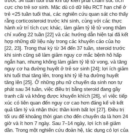
trước 34 tuần tuổi thai khi dự kiến phải chăm sóc tích
cực cho trẻ sơ sinh. Mặc dù có dữ liệu RCT hạn chế ở
trẻ <25 tuần tuổi thai, các nghiên cứu quan sát cho thấy
rằng corticosteroid trước khi sinh, cùng với các thực
hành xử trí tích cực khác, làm giảm tỷ lệ tử vong thậm
chí xuống 22 tuần [22] và các hướng dẫn hiện tại đã kết
hợp những dữ liệu này trong các khuyến cáo của họ
[22, 23]. Trong thai kỳ từ 34 đến 37 tuần, steroid trước
khi sinh cũng sẽ làm giảm nguy cơ mắc bệnh hô hấp
ngắn hạn, nhưng không làm giảm tỷ lệ tử vong, và tăng
nguy cơ hạ đường huyết ở trẻ sơ sinh [24]; lợi ích giảm
khi tuổi thai tăng lên, trong khi tỷ lệ hạ đường huyết
tăng lên [25]. Ở những phụ nữ chuyển dạ sinh non tự
phát sau 34 tuần, việc điều trị bằng steroid đang gây
tranh cãi và không được khuyến khích [26], vì việc tiếp
xúc có liên quan đến nguy cơ cao hơn đáng kể về kết
quả tâm lý và nhận thức thần kinh bất lợi [27]. Điều trị
tối ưu để khoảng thời gian cho đến chuyển dạ là hơn 24
giờ và ít hơn 7 ngày. Sau 7–14 ngày, lợi ích sẽ giảm
dần. Trong một nghiên cứu đoàn hệ, tác dụng có lợi của