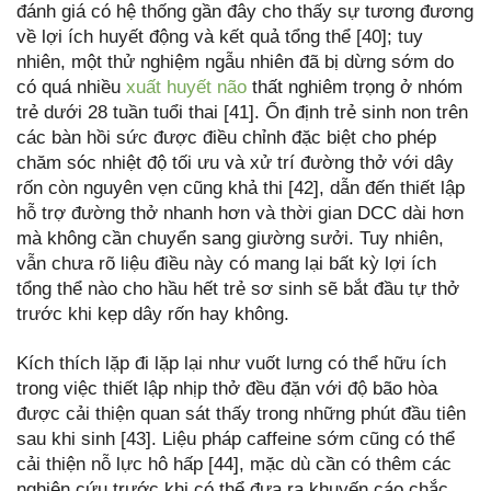
đánh giá có hệ thống gần đây cho thấy sự tương đương
về lợi ích huyết động và kết quả tổng thể [40]; tuy
nhiên, một thử nghiệm ngẫu nhiên đã bị dừng sớm do
có quá nhiều
xuất huyết não
thất nghiêm trọng ở nhóm
trẻ dưới 28 tuần tuổi thai [41]. Ổn định trẻ sinh non trên
các bàn hồi sức được điều chỉnh đặc biệt cho phép
chăm sóc nhiệt độ tối ưu và xử trí đường thở với dây
rốn còn nguyên vẹn cũng khả thi [42], dẫn đến thiết lập
hỗ trợ đường thở nhanh hơn và thời gian DCC dài hơn
mà không cần chuyển sang giường sưởi. Tuy nhiên,
vẫn chưa rõ liệu điều này có mang lại bất kỳ lợi ích
tổng thể nào cho hầu hết trẻ sơ sinh sẽ bắt đầu tự thở
trước khi kẹp dây rốn hay không.
Kích thích lặp đi lặp lại như vuốt lưng có thể hữu ích
trong việc thiết lập nhịp thở đều đặn với độ bão hòa
được cải thiện quan sát thấy trong những phút đầu tiên
sau khi sinh [43]. Liệu pháp caffeine sớm cũng có thể
cải thiện nỗ lực hô hấp [44], mặc dù cần có thêm các
nghiên cứu trước khi có thể đưa ra khuyến cáo chắc