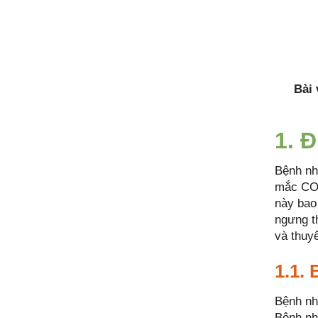
Bài 
1. 
Bệnh nh
mắc COV
này bao
ngưng t
và thuy
1.1.
Bệnh nh
Bệnh nh