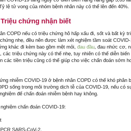
ỷ lệ tử vong của nhóm bệnh nhân này có thể lên đến 40%.
. Triệu chứng nhận biết
ân COPD nếu có triệu chứng hô hấp xấu đi, sốt và bất kỳ tr
u chứng nhẹ, đều nên được làm xét nghiệm tầm soát COVID
hứng khác đi kèm bao gồm mệt mỏi,
đau đầu
, đau nhức cơ, 
, các triệu chứng này có thể nhẹ, tuy nhiên có thể diễn biế
ện các tiền triệu cũng có thể giúp cho việc chẩn đoán sớm 
hứng nhiễm COVID-19 ở bệnh nhân COPD có thể khó phân biệ
PD sống trong môi trường dịch tễ của COVID-19, nếu có sự
 nghiệm để chẩn đoán nhiễm bệnh hay không.
 nghiệm chẩn đoán COVID-19:
t
-PCR SARS-CoV-2.