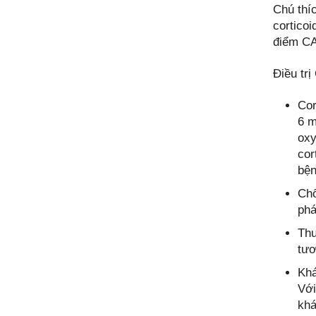
Chú thí
cortico
điểm CA
Điều tr
Cor
6 
oxy
cor
bện
Chố
phá
Thu
tươ
Khá
Với
khá