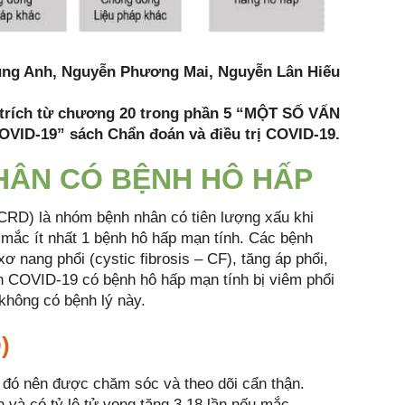
ung Anh, Nguyễn Phương Mai, Nguyễn Lân Hiếu
rích từ chương 20 trong phần 5 “MỘT SỐ VẤN
ID-19” sách Chẩn đoán và điều trị COVID-19.
 NHÂN CÓ BỆNH HÔ HẤP
 CRD) là nhóm bệnh nhân có tiên lượng xấu khi
ắc ít nhất 1 bệnh hô hấp mạn tính. Các bệnh
 xơ nang phổi (cystic fibrosis – CF), tăng áp phổi,
n COVID-19 có bệnh hô hấp mạn tính bị viêm phổi
không có bệnh lý này.
)
đó nên được chăm sóc và theo dõi cẩn thận.
và có tỷ lệ tử vong tăng 3,18 lần nếu mắc