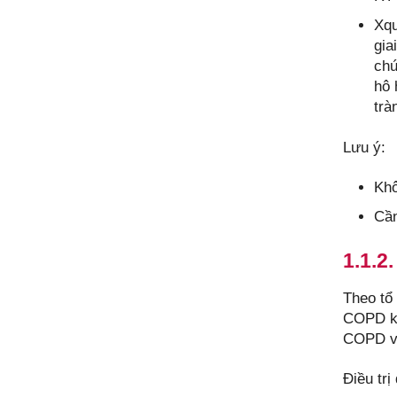
Xqu
gia
chứ
hô 
trà
Lưu ý:
Khô
Cần
1.1.2
Theo tổ
COPD kh
COPD và
Điều trị