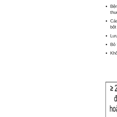
Bện
thu
Các
bột
Lưu
Bỏ 
Khô