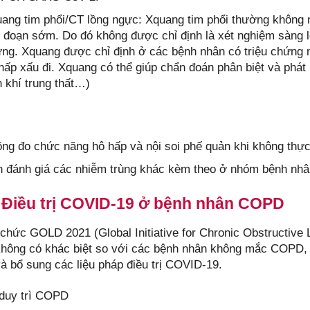
ang tim phổi/CT lồng ngực: Xquang tim phổi thường không 
i đoạn sớm. Do đó không được chỉ định là xét nghiệm sàng
ng. Xquang được chỉ định ở các bệnh nhân có triệu chứng 
hấp xấu đi. Xquang có thể giúp chẩn đoán phân biệt và phát 
n khí trung thất…)
ng đo chức năng hô hấp và nội soi phế quản khi không thực 
 đánh giá các nhiễm trùng khác kèm theo ở nhóm bệnh nhâ
. Điều trị COVID-19 ở bệnh nhân COPD
 chức GOLD 2021 (Global Initiative for Chronic Obstructive
ông có khác biệt so với các bệnh nhân không mắc COPD, ba
 bổ sung các liệu pháp điều trị COVID-19.
 duy trì COPD