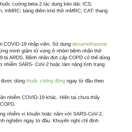
thuốc cường beta-2 tác dụng kéo dài; ICS:
quản, mMRC: bảng điểm khó thở mMRC; CAT: thang
ễm COVID-19 nhập viện. Sử dụng
dexamethasone
ứng minh giảm tử vong ở nhóm bệnh nhân thở
-19 bị ARDS. Bệnh nhân đợt cấp COPD có thể dùng
 cơ nhiễm SARS- CoV-2 hoặc làm nặng tình trạng
n được dùng
thuốc chống đông
ngay từ đầu theo
.
hân nhiễm COVID-19 khác. Hiện tại chưa thấy
rị COPD.
 đồng nhiễm vi khuẩn hoặc nấm với SARS-CoV-2.
nh nghiệm ngay từ đầu. Khuyến nghị chỉ định