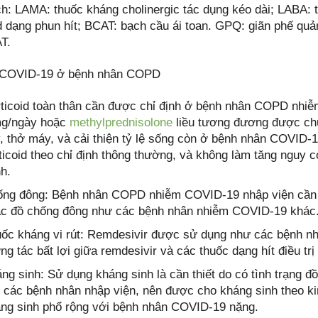
ch: LAMA: thuốc kháng cholinergic tác dụng kéo dài; LABA: 
id dạng phun hít; BCAT: bạch cầu ái toan. GPQ: giãn phế 
T.
ị COVID-19 ở bệnh nhân COPD
ticoid toàn thân cần được chỉ định ở bệnh nhân COPD nhi
mg/ngày hoặc
methylprednisolone
liều tương đương được ch
, thở máy, và cải thiện tỷ lệ sống còn ở bệnh nhân COVID
ticoid theo chỉ định thông thường, và không làm tăng nguy
h.
ng đông: Bệnh nhân COPD nhiễm COVID-19 nhập viện cầ
c đồ chống đông như các bệnh nhân nhiễm COVID-19 khác
ốc kháng vi rút: Remdesivir được sử dụng như các bệnh n
ng tác bất lợi giữa remdesivir và các thuốc dạng hít điều t
ng sinh: Sử dụng kháng sinh là cần thiết do có tình trạng
 các bệnh nhân nhập viện, nên được cho kháng sinh theo ki
ng sinh phổ rộng với bệnh nhân COVID-19 nặng.