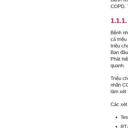
COPD. T
1.1.1
Bệnh nh
cả triệ
triệu c
Ban đầu
Phát hi
quanh.
Triệu c
nhân CO
làm xét
Các xét
Tes
RT