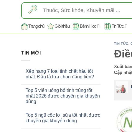
Skip
Tìm
to
kiếm:
content
Trang chủ
Giới thiệu
Bệnh Học
Tin Tức
TIN TỨC
,
Điề
TIN MỚI
Xuất bả
Xếp hạng 7 loại tinh chất hàu tốt
Cập nhật
nhất: Đâu là lựa chọn đáng tiền?
Top 5 viên uống bổ tinh trùng tốt
nhất 2026 được chuyên gia khuyên
dùng
Top 5 ngũ cốc lợi sữa tốt nhất được
chuyên gia khuyên dùng