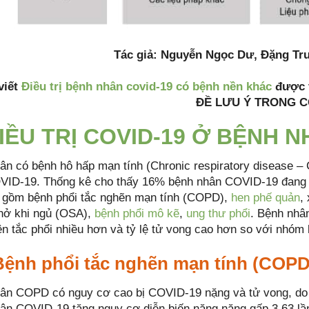
Tác giả: Nguyễn Ngọc Dư, Đặng Tr
viết
Điều trị bệnh nhân covid-19 có bệnh nền khác
được t
ĐỀ LƯU Ý TRONG COV
ĐIỀU TRỊ COVID-19 Ở BỆNH
ân có bệnh hô hấp mạn tính (Chronic respiratory disease –
ID-19. Thống kê cho thấy 16% bệnh nhân COVID-19 đang m
 gồm bệnh phổi tắc nghẽn mạn tính (COPD),
hen phế quản
,
hở khi ngủ (OSA),
bệnh phổi mô kẽ
,
ung thư phổi
. Bệnh nhâ
ên tắc phổi nhiều hơn và tỷ lệ tử vong cao hơn so với nhóm 
 Bệnh phổi tắc nghẽn mạn tính (COPD
ân COPD có nguy cơ cao bị COVID-19 nặng và tử vong, do 
ân COVID-19 tăng nguy cơ diễn biến nặng nặng gấp 3,63 lần 