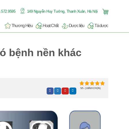
.572.9595
149 Nguyễn Huy Tưởng, Thanh Xuân, Hà Nội
Thương Hiệu
Hoạt Chất
Dược liệu
Tá dược
có bệnh nền khác
5/5 - (1 BÌNH CHỌN)