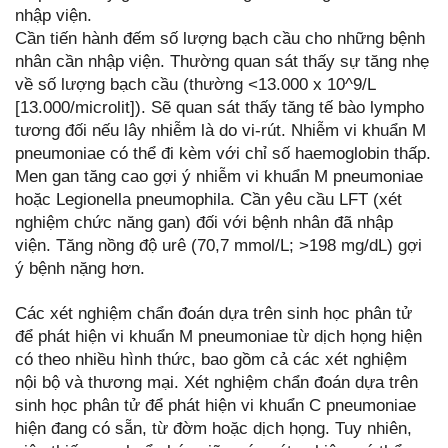
nhập viện.
Cần tiến hành đếm số lượng bạch cầu cho những bệnh
nhân cần nhập viện. Thường quan sát thấy sự tăng nhẹ
về số lượng bạch cầu (thường <13.000 x 10^9/L
[13.000/microlit]). Sẽ quan sát thấy tăng tế bào lympho
tương đối nếu lây nhiễm là do vi-rút. Nhiễm vi khuẩn M
pneumoniae có thể đi kèm với chỉ số haemoglobin thấp.
Men gan tăng cao gợi ý nhiễm vi khuẩn M pneumoniae
hoặc Legionella pneumophila. Cần yêu cầu LFT (xét
nghiệm chức năng gan) đối với bệnh nhân đã nhập
viện. Tăng nồng độ urê (70,7 mmol/L; >198 mg/dL) gợi
ý bệnh nặng hơn.
Các xét nghiệm chẩn đoán dựa trên sinh học phân tử
để phát hiện vi khuẩn M pneumoniae từ dịch họng hiện
có theo nhiều hình thức, bao gồm cả các xét nghiệm
nội bộ và thương mại. Xét nghiệm chẩn đoán dựa trên
sinh học phân tử để phát hiện vi khuẩn C pneumoniae
hiện đang có sẵn, từ đờm hoặc dịch họng. Tuy nhiên,