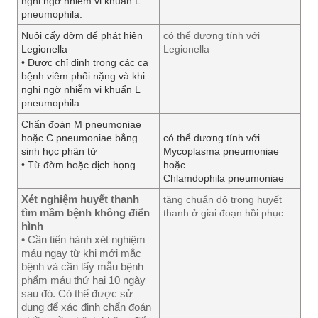
nghi ngờ nhiễm vi khuẩn L
pneumophila.
Nuôi cấy đờm để phát hiện
có thể dương tính với
Legionella
Legionella
• Được chỉ định trong các ca
bệnh viêm phổi nặng và khi
nghi ngờ nhiễm vi khuẩn L
pneumophila.
Chẩn đoán M pneumoniae
hoặc C pneumoniae bằng
có thể dương tính với
sinh học phân tử
Mycoplasma pneumoniae
• Từ đờm hoặc dịch họng.
hoặc
Chlamdophila pneumoniae
Xét nghiệm huyết thanh
tăng chuẩn độ trong huyết
tìm mầm bệnh không điển
thanh ở giai đoạn hồi phục
hình
• Cần tiến hành xét nghiệm
máu ngay từ khi mới mắc
bệnh và cần lấy mẫu bệnh
phẩm máu thứ hai 10 ngày
sau đó. Có thể được sử
dụng để xác định chẩn đoán