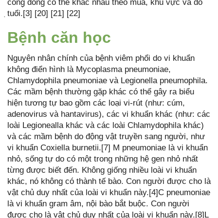
công̣ đồng có thể khác nhau theo mùa, khu vực và đô
̣tuổi.[3] [20] [21] [22]
Bệnh căn học
Nguyên nhân chính của bệnh viêm phổi do vi khuẩn
không điển hình là Mycoplasma pneumoniae,
Chlamydophila pneumoniae và Legionella pneumophila.
Các mầm bệnh thường gặp khác có thể gây ra biểu
hiện tương tự bao gồm các loại vi-rút (như: cúm,
adenovirus và hantavirus), các vi khuẩn khác (như: các
loài Legionealla khác và các loài Chlamydophila khác)
và các mầm bệnh do động vật truyền sang người, như
vi khuẩn Coxiella burnetii.[7] M pneumoniae là vi khuẩn
nhỏ, sống tự do có một trong những hệ gen nhỏ nhất
từng được biết đến. Không giống nhiều loài vi khuẩn
khác, nó không có thành tế bào. Con người được cho là
vật chủ duy nhất của loài vi khuẩn này.[4]C pneumoniae
là vi khuẩn gram âm, nội bào bắt buộc. Con người
được cho là vật chủ duy nhất của loài vi khuẩn này.[8]L