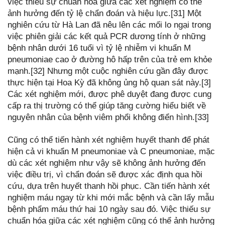
việc thiếu sự chuẩn hóa giữa các xét nghiệm có thể
ảnh hưởng đến tỷ lệ chẩn đoán và hiệu lực.[31] Một
nghiên cứu từ Hà Lan đã nêu lên các mối lo ngại trong
việc phiên giải các kết quả PCR dương tính ở những
bệnh nhân dưới 16 tuổi vì tỷ lệ nhiễm vi khuẩn M
pneumoniae cao ở đường hô hấp trên của trẻ em khỏe
mạnh.[32] Nhưng một cuộc nghiên cứu gần đây được
thực hiện tại Hoa Kỳ đã không ủng hộ quan sát này.[3]
Các xét nghiệm mới, được phê duyệt đang được cung
cấp ra thị trường có thể giúp tăng cường hiểu biết về
nguyên nhân của bệnh viêm phổi không điển hình.[33]
Cũng có thể tiến hành xét nghiệm huyết thanh để phát
hiện cả vi khuẩn M pneumoniae và C pneumoniae, mặc
dù các xét nghiệm như vậy sẽ không ảnh hưởng đến
việc điều trị, vì chẩn đoán sẽ được xác định qua hồi
cứu, dựa trên huyết thanh hồi phục. Cần tiến hành xét
nghiệm máu ngay từ khi mới mắc bệnh và cần lấy mẫu
bệnh phẩm máu thứ hai 10 ngày sau đó. Việc thiếu sự
chuẩn hóa giữa các xét nghiệm cũng có thể ảnh hưởng