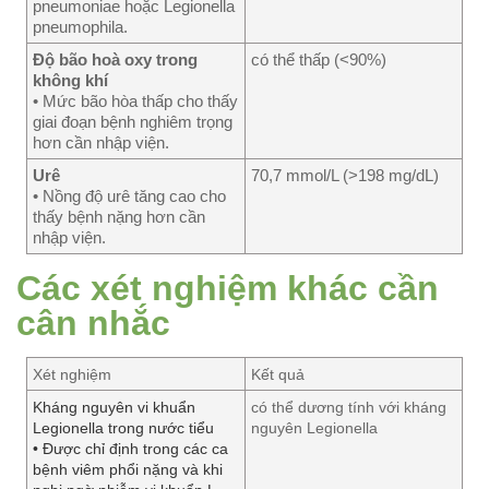
pneumoniae hoặc Legionella
pneumophila.
Độ bão hoà oxy trong
có thể thấp (<90%)
không khí
• Mức bão hòa thấp cho thấy
giai đoạn bệnh nghiêm trọng
hơn cần nhập viện.
Urê
70,7 mmol/L (>198 mg/dL)
• Nồng độ urê tăng cao cho
thấy bệnh nặng hơn cần
nhập viện.
Các xét nghiệm khác cần
cân nhắc
Xét nghiệm
Kết quả
Kháng nguyên vi khuẩn
có thể dương tính với kháng
Legionella trong nước tiểu
nguyên Legionella
• Được chỉ định trong các ca
bệnh viêm phổi nặng và khi