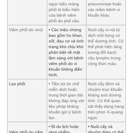
ngực kiểu màng
pneumoniae hoặc
phổi là biểu hiện
các mầm bệnh vi
của bệnh viêm
khuẩn khác.
phổi do phế cầu.
Viêm phổi do virút
• Các triệu chứng
Nuôi cấy vi-rút từ
bao gồm ho khan,
dịch mũi họng có
sốt, đau cơ và tình
thể dương tính. Có
trạng khó chịu khó
thể phát hiện tăng
phân biệt về mặt
tương đối bạch
lâm sàng với bệnh
cầu lympho trong
viêm phổi do vi
công thức máu.
khuẩn không điển
hình.
Lao phổi
• Tiền sử ức chế
Nuôi cấy đờm và
miễn dịch hoặc
nhuộm trực khuẩn
trong thời gian dài
kháng axít dương
không đáp ứng với
tính. Có thể quan
liệu pháp kháng
sát thấy dạng hang
khuẩn gợi ý bệnh
trên phim X-quang
lao.
ngực.
• Đi du lịch hoặc
• Nuôi cấy và
Viêm phổi do nấm
phơi nhiễm
nhuộm đờm có thể