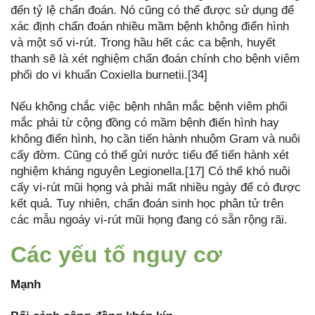
đến tỷ lệ chẩn đoán. Nó cũng có thể được sử dụng để
xác định chẩn đoán nhiều mầm bệnh không điển hình
và một số vi-rút. Trong hầu hết các ca bệnh, huyết
thanh sẽ là xét nghiệm chẩn đoán chính cho bệnh viêm
phổi do vi khuẩn Coxiella burnetii.[34]
Nếu không chắc việc bệnh nhân mắc bệnh viêm phổi
mắc phải từ cộng đồng có mầm bệnh điển hình hay
không điển hình, họ cần tiến hành nhuộm Gram và nuôi
cấy đờm. Cũng có thể gửi nước tiểu để tiến hành xét
nghiệm kháng nguyên Legionella.[17] Có thể khó nuôi
cấy vi-rút mũi họng và phải mất nhiều ngày để có được
kết quả. Tuy nhiên, chẩn đoán sinh học phân tử trên
các mẫu ngoáy vi-rút mũi họng đang có sẵn rộng rãi.
Các yếu tố nguy cơ
Mạnh