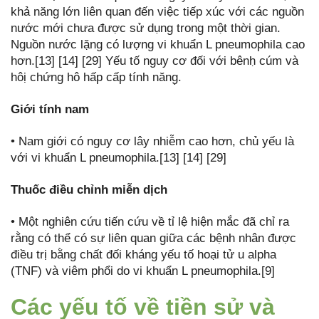
khả năng lớn liên quan đến việc tiếp xúc với các nguồn
nước mới chưa được sử dụng trong một thời gian.
Nguồn nước lặng có lượng vi khuẩn L pneumophila cao
hơn.[13] [14] [29] Yếu tố nguy cơ đối với bênḥ cúm và
hôị chứng hô hấp cấp tính năng̣.
Giới tính nam
• Nam giới có nguy cơ lây nhiễm cao hơn, chủ yếu là
với vi khuẩn L pneumophila.[13] [14] [29]
Thuốc điều chỉnh miễn dịch
• Một nghiên cứu tiến cứu về tỉ lệ hiện mắc đã chỉ ra
rằng có thể có sự liên quan giữa các bệnh nhân được
điều trị bằng chất đối kháng yếu tố hoại tử u alpha
(TNF) và viêm phổi do vi khuẩn L pneumophila.[9]
Các yếu tố về tiền sử và