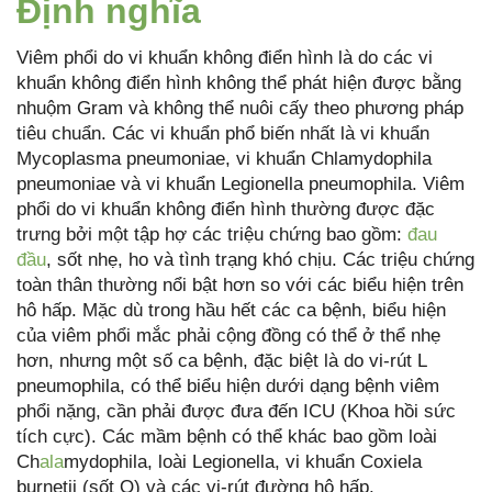
Định nghĩa
Viêm phổi do vi khuẩn không điển hình là do các vi
khuẩn không điển hình không thể phát hiện được bằng
nhuộm Gram và không thể nuôi cấy theo phương pháp
tiêu chuẩn. Các vi khuẩn phổ biến nhất là vi khuẩn
Mycoplasma pneumoniae, vi khuẩn Chlamydophila
pneumoniae và vi khuẩn Legionella pneumophila. Viêm
phổi do vi khuẩn không điển hình thường được đặc
trưng bởi một tập hợ các triệu chứng bao gồm:
đau
đầu
, sốt nhẹ, ho và tình trạng khó chịu. Các triệu chứng
toàn thân thường nổi bật hơn so với các biểu hiện trên
hô hấp. Mặc dù trong hầu hết các ca bệnh, biểu hiện
của viêm phổi mắc phải cộng đồng có thể ở thể nhẹ
hơn, nhưng một số ca bệnh, đặc biệt là do vi-rút L
pneumophila, có thể biểu hiện dưới dạng bệnh viêm
phổi nặng, cần phải được đưa đến ICU (Khoa hồi sức
tích cực). Các mầm bệnh có thể khác bao gồm loài
Ch
ala
mydophila, loài Legionella, vi khuẩn Coxiela
burnetii (sốt Q) và các vi-rút đường hô hấp.