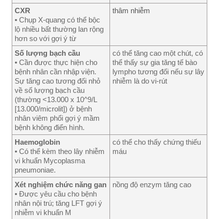
CXR
thâm nhiễm
• Chụp X-quang có thể bộc
lộ nhiều bất thường lan rộng
hơn so với gợi ý từ
Số lượng bạch cầu
có thể tăng cao một chút, có
• Cần được thực hiện cho
thể thấy sự gia tăng tế bào
bệnh nhân cần nhập viện.
lympho tương đối nếu sự lây
Sự tăng cao tương đối nhỏ
nhiễm là do vi-rút
về số lượng bạch cầu
(thường <13.000 x 10^9/L
[13.000/microlit]) ở bệnh
nhân viêm phổi gợi ý mầm
bệnh không điển hình.
Haemoglobin
có thể cho thấy chứng thiếu
• Có thể kèm theo lây nhiễm
máu
vi khuẩn Mycoplasma
pneumoniae.
Xét nghiệm chức năng gan
nồng độ enzym tăng cao
• Được yêu cầu cho bệnh
nhân nội trú; tăng LFT gợi ý
nhiễm vi khuẩn M