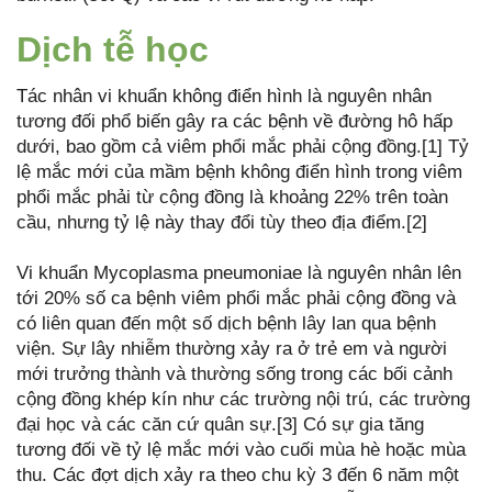
Dịch tễ học
Tác nhân vi khuẩn không điển hình là nguyên nhân
tương đối phổ biến gây ra các bệnh về đường hô hấp
dưới, bao gồm cả viêm phổi mắc phải cộng đồng.[1] Tỷ
lệ mắc mới của mầm bệnh không điển hình trong viêm
phổi mắc phải từ cộng đồng là khoảng 22% trên toàn
cầu, nhưng tỷ lệ này thay đổi tùy theo địa điểm.[2]
Vi khuẩn Mycoplasma pneumoniae là nguyên nhân lên
tới 20% số ca bệnh viêm phổi mắc phải cộng đồng và
có liên quan đến một số dịch bệnh lây lan qua bệnh
viện. Sự lây nhiễm thường xảy ra ở trẻ em và người
mới trưởng thành và thường sống trong các bối cảnh
cộng đồng khép kín như các trường nội trú, các trường
đại học và các căn cứ quân sự.[3] Có sự gia tăng
tương đối về tỷ lệ mắc mới vào cuối mùa hè hoặc mùa
thu. Các đợt dịch xảy ra theo chu kỳ 3 đến 6 năm một