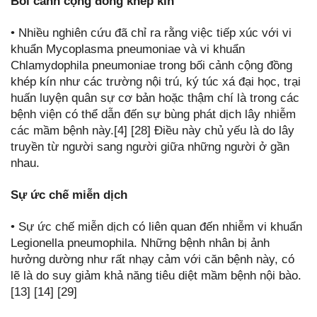
Bối cảnh cộng đồng khép kín
• Nhiều nghiên cứu đã chỉ ra rằng việc tiếp xúc với vi
khuẩn Mycoplasma pneumoniae và vi khuẩn
Chlamydophila pneumoniae trong bối cảnh cộng đồng
khép kín như các trường nội trú, ký túc xá đại học, trại
huấn luyện quân sự cơ bản hoặc thậm chí là trong các
bệnh viện có thể dẫn đến sự bùng phát dịch lây nhiễm
các mầm bệnh này.[4] [28] Điều này chủ yếu là do lây
truyền từ người sang người giữa những người ở gần
nhau.
Sự ức chế miễn dịch
• Sự ức chế miễn dịch có liên quan đến nhiễm vi khuẩn
Legionella pneumophila. Những bệnh nhân bị ảnh
hưởng dường như rất nhạy cảm với căn bệnh này, có
lẽ là do suy giảm khả năng tiêu diệt mầm bệnh nội bào.
[13] [14] [29]