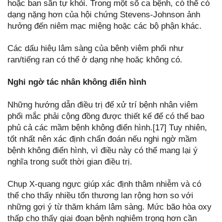
hoặc ban sần tự khỏi. Trong một số ca bệnh, có thể có
dạng nặng hơn của hội chứng Stevens-Johnson ảnh
hưởng đến niêm mạc miệng hoặc các bộ phận khác.
Các dấu hiêụ lâm sàng của bênḥ viêm phổi như
ran/tiếng ran có thể ở dạng nhẹ hoăc̣ không có.
Nghi ngờ tác nhân không điển hình
Những hướng dẫn điều trị để xử trí bệnh nhân viêm
phổi mắc phải cộng đồng được thiết kế để có thể bao
phủ cả các mầm bệnh không điển hình.[17] Tuy nhiên,
tốt nhất nên xác định chẩn đoán nếu nghi ngờ mầm
bệnh không điển hình, vì điều này có thể mang lại ý
nghĩa trong suốt thời gian điều trị.
Chụp X-quang ngực giúp xác định thâm nhiễm và có
thể cho thấy nhiều tổn thương lan rộng hơn so với
những gợi ý từ thăm khám lâm sàng. Mức bão hòa oxy
thấp cho thấy giai đoạn bệnh nghiêm trọng hơn cần