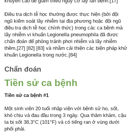
khuyến cáo để giảm thiểu nguy cơ lây lan bệnh.[17]
Điều tra dịch tễ học thường được thực hiện (bởi đội
ngũ kiểm soát lây nhiễm tại địa phương hoặc đội ngũ
điều tra dịch tễ học chính thức) trong các ca bệnh mà
lây nhiễm vi khuẩn Legionella pneumophila đã được
chẩn đoán để phòng tránh phơi nhiễm và lây nhiễm
thêm,[27] [82] [83] và nhằm cải thiện các biện pháp khử
khuẩn Legionella trong nước.[84]
Chẩn đoán
Tiền sử ca bệnh
Tiền sử ca bệnh #1
Một sinh viên 20 tuổi nhập viện với bệnh sử ho, sốt,
khó chịu và đau đầu trong 3 ngày. Qua thăm khám, cậu
ta bị sốt 38,3°C (101°F) và có tiếng ran ở vùng dưới
phổi phải.