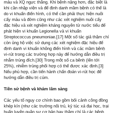
máu và XQ ngực thẳng. Khi bệnh nặng hơn, đặc biệt là
khi cần nhập viện và để định danh mầm bệnh có thể là
do vi khuẩn điển hình, có thể cần phải thực hiện nuôi
cấy máu và đờm cũng như các xét nghiệm nuôi cấy
đặc hiệu và xét nghiệm kháng nguyên từ nước tiểu để
phát hiện vi khuẩn Legionella và vi khuẩn
Streptococcus pneumoniae.[17] Một số tác giả thậm chí
còn ủng hộ việc sử dụng các xét nghiệm đặc hiệu để
định danh vi khuẩn không điển hình và các mầm bênḥ
vi-rút trong các trường hợp này để hướng dẫn điều trị
nhắm trúng đích.[30] Trong môṭ số ca bênḥ (lên tới
25%), nhiễm trùng phối hợp có thể được xác định.[3]
Nếu phù hợp, cần tiến hành chẩn đoán vi-rút học để
hướng dẫn điều trị cúm.
Tiền sử bệnh và khám lâm sàng
Các yếu tố nguy cơ chính bao gồm bối cảnh công̣ đồng
khép kín (như các trường nôị trú, ký túc xá đại học, trại
huấn luyêṇ quân sự cơ bản hay thâṃ chí là các bênḥ