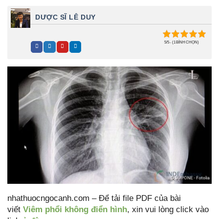
DƯỢC SĨ LÊ DUY
5/5 - (1 BÌNH CHỌN)
nhathuocngocanh.com – Để tải file PDF của bài
viết
Viêm phổi không điển hình
, xin vui lòng click vào