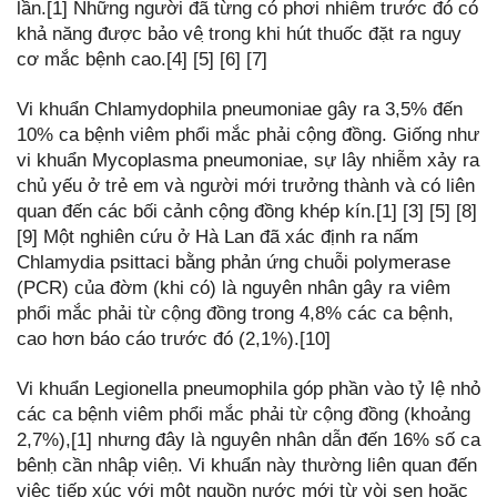
lần.[1] Những người đã từng có phơi nhiễm trước đó có
khả năng được bảo vê ̣trong khi hút thuốc đặt ra nguy
cơ mắc bệnh cao.[4] [5] [6] [7]
Vi khuẩn Chlamydophila pneumoniae gây ra 3,5% đến
10% ca bệnh viêm phổi mắc phải cộng đồng. Giống như
vi khuẩn Mycoplasma pneumoniae, sự lây nhiễm xảy ra
chủ yếu ở trẻ em và người mới trưởng thành và có liên
quan đến các bối cảnh cộng đồng khép kín.[1] [3] [5] [8]
[9] Một nghiên cứu ở Hà Lan đã xác định ra nấm
Chlamydia psittaci bằng phản ứng chuỗi polymerase
(PCR) của đờm (khi có) là nguyên nhân gây ra viêm
phổi mắc phải từ cộng đồng trong 4,8% các ca bệnh,
cao hơn báo cáo trước đó (2,1%).[10]
Vi khuẩn Legionella pneumophila góp phần vào tỷ lệ nhỏ
các ca bệnh viêm phổi mắc phải từ cộng đồng (khoảng
2,7%),[1] nhưng đây là nguyên nhân dẫn đến 16% số ca
bênḥ cần nhâp̣ viêṇ. Vi khuẩn này thường liên quan đến
việc tiếp xúc với một nguồn nước mới từ vòi sen hoặc