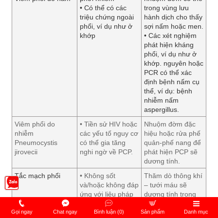
• Có thể có các
trong vùng lưu
triệu chứng ngoài
hành dịch cho thấy
phổi, ví dụ như ở
sợi nấm hoặc men.
khớp
• Các xét nghiệm
phát hiện kháng
phổi, ví dụ như ở
khớp. nguyên hoặc
PCR có thể xác
định bệnh nấm cụ
thể, ví dụ: bệnh
nhiễm nấm
aspergillus.
Viêm phổi do
• Tiền sử HIV hoặc
Nhuộm đờm đặc
nhiễm
các yếu tố nguy cơ
hiệu hoặc rửa phế
Pneumocystis
có thể gia tăng
quản-phế nang để
jirovecii
nghi ngờ về PCP.
phát hiện PCP sẽ
dương tính.
Tắc mạch phổi
• Không sốt
Thăm dò thông khí
và/hoặc không đáp
– tưới máu sẽ
ứng với liệu pháp
dương tính trong
kháng sinh sẽ giúp
thuyên tắc phổi.
Gọi ngay
Chat ngay
Bình luận (0)
Sản phẩm
Danh mục
chẩn đoán thuyên