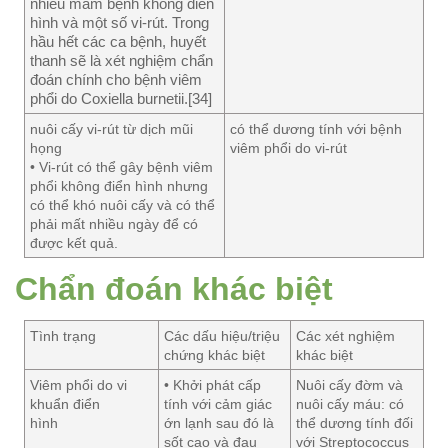
nhiều mầm bệnh không điển
hình và một số vi-rút. Trong
hầu hết các ca bệnh, huyết
thanh sẽ là xét nghiệm chẩn
đoán chính cho bệnh viêm
phổi do Coxiella burnetii.[34]
nuôi cấy vi-rút từ dịch mũi
có thể dương tính với bệnh
họng
viêm phổi do vi-rút
• Vi-rút có thể gây bệnh viêm
phổi không điển hình nhưng
có thể khó nuôi cấy và có thể
phải mất nhiều ngày để có
được kết quả.
Chẩn đoán khác biệt
Tình trạng
Các dấu hiệu/triệu
Các xét nghiệm
chứng khác biệt
khác biệt
Viêm phổi do vi
• Khởi phát cấp
Nuôi cấy đờm và
khuẩn điển
tính với cảm giác
nuôi cấy máu: có
hình
ớn lạnh sau đó là
thể dương tính đối
sốt cao và đau
với Streptococcus