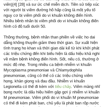
viên)̣[4] [28] và sư ức chế miễn dịch. Tiền sử tiếp xúc
với người bị viêm đường hô hấp cũng là môṭ yếu tố
nguy cơ bị viêm phổi do vi khuẩn không điển hình.
Nhiều bênḥ nhân bị viêm phổi do vi khuẩn không điển
hình có đô ̣tuổi dưới 50.
Thông thường, bệnh nhân than phiền về việc ho dai
dẳng không thuyên giảm theo thời gian. Sự xuất hiện
tình trạng ho khan và thời gian dài kể từ khi khởi phát
các triệu chứng đến khi biểu hiện là dấu hiệu khả nghi
về mầm bệnh không điển hình. Sốt, nếu có, thường ở
mức độ nhẹ. Trong nhiều ca bệnh nhiễm vi khuẩn
Mycoplasma pneumoniae và Chlamydophila
pneumoniae, cũng có thể có các triệu chứng viêm
họng, khàn giọng và đau đầu. Nhiễm vi khuẩn
Legionella có thể đi kèm với
tiêu chảy
. Viêm màng nhĩ
bọng nước là dấu hiệu hiếm gặp gợi ý nhiễm vi khuẩn
M pneumoniae. Viêm phổi do vi khuẩn M pneumoniae
có thể đi kèm phát ban, chủ yếu là phát ban rộp nước