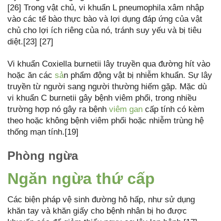
[26] Trong vật chủ, vi khuẩn L pneumophila xâm nhập
vào các tế bào thực bào và lợi dụng đáp ứng của vật
chủ cho lợi ích riêng của nó, tránh suy yếu và bị tiêu
diệt.[23] [27]
Vi khuẩn Coxiella burnetii lây truyền qua đường hít vào
hoặc ăn các
sả
n phẩm động vật bị nhiễm khuẩn. Sự lây
truyền từ người sang người thường hiếm gặp. Mặc dù
vi khuẩn C burnetii gây bệnh viêm phổi, trong nhiều
trường hợp nó gây ra bệnh
viêm gan
cấp tính có kèm
theo hoặc không bệnh viêm phổi hoặc nhiễm trùng hệ
thống mạn tính.[19]
Phòng ngừa
Ngăn ngừa thứ cấp
Các biện pháp vệ sinh đường hô hấp, như sử dụng
khăn tay và khăn giấy cho bệnh nhân bị ho được