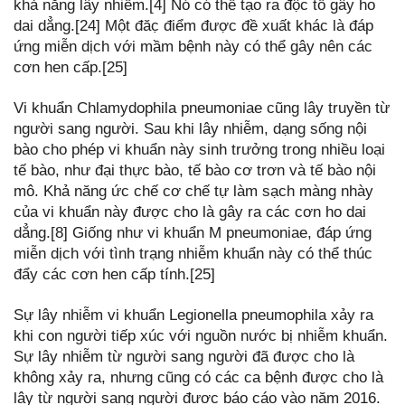
khả năng lây nhiễm.[4] Nó có thể tạo ra độc tố gây ho
dai dẳng.[24] Một đăc̣ điểm được đề xuất khác là đáp
ứng miễn dịch với mầm bệnh này có thể gây nên các
cơn hen cấp.[25]
Vi khuẩn Chlamydophila pneumoniae cũng lây truyền từ
người sang người. Sau khi lây nhiễm, dạng sống nội
bào cho phép vi khuẩn này sinh trưởng trong nhiều loại
tế bào, như đại thực bào, tế bào cơ trơn và tế bào nội
mô. Khả năng ức chế cơ chế tự làm sạch màng nhày
của vi khuẩn này được cho là gây ra các cơn ho dai
dẳng.[8] Giống như vi khuẩn M pneumoniae, đáp ứng
miễn dịch với tình trạng nhiễm khuẩn này có thể thúc
đẩy các cơn hen cấp tính.[25]
Sự lây nhiễm vi khuẩn Legionella pneumophila xảy ra
khi con người tiếp xúc với nguồn nước bị nhiễm khuẩn.
Sự lây nhiễm từ người sang người đã được cho là
không xảy ra, nhưng cũng có các ca bệnh được cho là
lây từ người sang người đươc báo cáo vào năm 2016.