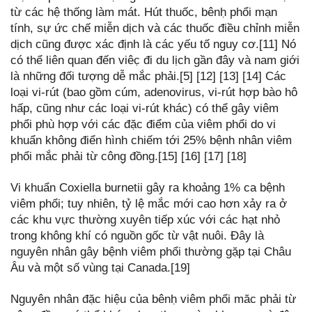
từ các hệ thống làm mát. Hút thuốc, bênḥ phổi mạn
tính, sự ức chế miễn dịch và các thuốc điều chỉnh miễn
dịch cũng được xác định là các yếu tố nguy cơ.[11] Nó
có thể liên quan đến viêc̣ đi du lịch gần đây và nam giới
là những đối tượng dễ mắc phải.[5] [12] [13] [14] Các
loại vi-rút (bao gồm cúm, adenovirus, vi-rút hợp bào hô
hấp, cũng như các loại vi-rút khác) có thể gây viêm
phổi phù hợp với các đặc điểm của viêm phổi do vi
khuẩn không điển hình chiếm tới 25% bệnh nhân viêm
phổi mắc phải từ công̣ đồng.[15] [16] [17] [18]
Vi khuẩn Coxiella burnetii gây ra khoảng 1% ca bệnh
viêm phổi; tuy nhiên, tỷ lệ mắc mới cao hơn xảy ra ở
các khu vực thường xuyên tiếp xúc với các hạt nhỏ
trong không khí có nguồn gốc từ vật nuôi. Đây là
nguyên nhân gây bệnh viêm phổi thường gặp tại Châu
Âu và một số vùng tại Canada.[19]
Nguyên nhân đặc hiệu của bênḥ viêm phổi măc phải từ