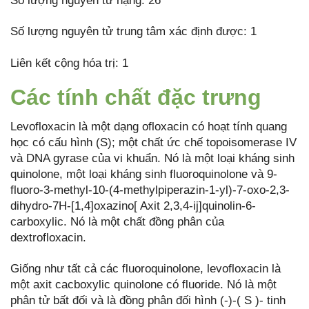
Số lượng nguyên tử nặng: 26
Số lượng nguyên tử trung tâm xác định được: 1
Liên kết cộng hóa trị: 1
Các tính chất đặc trưng
Levofloxacin là một dạng ofloxacin có hoạt tính quang
học có cấu hình (S); một chất ức chế topoisomerase IV
và DNA gyrase của vi khuẩn. Nó là một loại kháng sinh
quinolone, một loại kháng sinh fluoroquinolone và 9-
fluoro-3-methyl-10-(4-methylpiperazin-1-yl)-7-oxo-2,3-
dihydro-7H-[1,4]oxazino[ Axit 2,3,4-ij]quinolin-6-
carboxylic. Nó là một chất đồng phân của
dextrofloxacin.
Giống như tất cả các fluoroquinolone, levofloxacin là
một axit cacboxylic quinolone có fluoride. Nó là một
phân tử bất đối và là đồng phân đối hình (-)-( S )- tinh