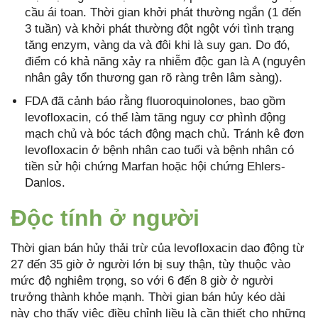
cầu ái toan. Thời gian khởi phát thường ngắn (1 đến
3 tuần) và khởi phát thường đột ngột với tình trạng
tăng enzym, vàng da và đôi khi là suy gan. Do đó,
điểm có khả năng xảy ra nhiễm độc gan là A (nguyên
nhân gây tổn thương gan rõ ràng trên lâm sàng).
FDA đã cảnh báo rằng fluoroquinolones, bao gồm
levofloxacin, có thể làm tăng nguy cơ phình động
mạch chủ và bóc tách động mạch chủ. Tránh kê đơn
levofloxacin ở bệnh nhân cao tuổi và bệnh nhân có
tiền sử hội chứng Marfan hoặc hội chứng Ehlers-
Danlos.
Độc tính ở người
Thời gian bán hủy thải trừ của levofloxacin dao động từ
27 đến 35 giờ ở người lớn bị suy thận, tùy thuộc vào
mức độ nghiêm trọng, so với 6 đến 8 giờ ở người
trưởng thành khỏe mạnh. Thời gian bán hủy kéo dài
này cho thấy việc điều chỉnh liều là cần thiết cho những