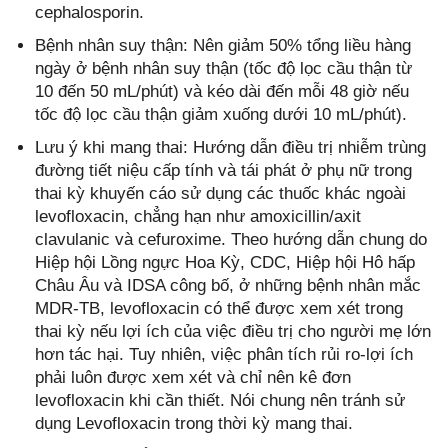
cephalosporin.
Bệnh nhân suy thận: Nên giảm 50% tổng liều hàng
ngày ở bệnh nhân suy thận (tốc độ lọc cầu thận từ
10 đến 50 mL/phút) và kéo dài đến mỗi 48 giờ nếu
tốc độ lọc cầu thận giảm xuống dưới 10 mL/phút).
Lưu ý khi mang thai: Hướng dẫn điều trị nhiễm trùng
đường tiết niệu cấp tính và tái phát ở phụ nữ trong
thai kỳ khuyến cáo sử dụng các thuốc khác ngoài
levofloxacin, chẳng hạn như amoxicillin/axit
clavulanic và cefuroxime. Theo hướng dẫn chung do
Hiệp hội Lồng ngực Hoa Kỳ, CDC, Hiệp hội Hô hấp
Châu Âu và IDSA công bố, ở những bệnh nhân mắc
MDR-TB, levofloxacin có thể được xem xét trong
thai kỳ nếu lợi ích của việc điều trị cho người mẹ lớn
hơn tác hại. Tuy nhiên, việc phân tích rủi ro-lợi ích
phải luôn được xem xét và chỉ nên kê đơn
levofloxacin khi cần thiết. Nói chung nên tránh sử
dụng Levofloxacin trong thời kỳ mang thai.