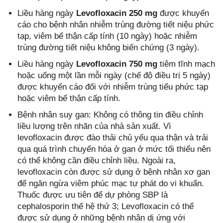
Liều hàng ngày
Levofloxacin 250 mg
được khuyến
cáo cho bệnh nhân nhiễm trùng đường tiết niệu phức
tạp, viêm bể thận cấp tính (10 ngày) hoặc nhiễm
trùng đường tiết niệu không biến chứng (3 ngày).
Liều hàng ngày
Levofloxacin 750 mg
tiêm tĩnh mạch
hoặc uống một lần mỗi ngày (chế độ điều trị 5 ngày)
được khuyến cáo đối với nhiễm trùng tiểu phức tạp
hoặc viêm bể thận cấp tính.
Bệnh nhân suy gan: Không có thông tin điều chỉnh
liều lượng trên nhãn của nhà sản xuất. Vì
levofloxacin được đào thải chủ yếu qua thận và trải
qua quá trình chuyển hóa ở gan ở mức tối thiểu nên
có thể không cần điều chỉnh liều. Ngoài ra,
levofloxacin còn được sử dụng ở bệnh nhân xơ gan
để ngăn ngừa viêm phúc mạc tự phát do vi khuẩn.
Thuốc được ưu tiên để dự phòng SBP là
cephalosporin thế hệ thứ 3; Levofloxacin có thể
được sử dụng ở những bệnh nhân dị ứng với