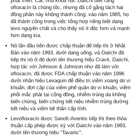
phát triển. Các nhà khoa học Daiichi biết rằng
ofloxacin là chủng tộc, nhưng đã cố gắng tách hai
đồng phân này không thành công; vào năm 1985, họ
đã thành công trong việc tổng hợp riêng biệt dạng
levo nguyên chất và cho thấy nó ít độc hơn và mạnh
hơn dạng kia.
Nó lần đầu tiên được chấp thuận để tiếp thị ở Nhật
Bản vào năm 1993, dưới dạng uống, và Daiichi đã
tiếp thị nó ở đó dưới tên thương hiệu Cravit. Daiichi,
hợp tác với Johnson & Johnson như đã làm với
ofloxacin, đã được FDA chấp thuận vào năm 1996
dưới nhãn hiệu Levaquin để điều trị viêm xoang do vi
khuẩn, đợt cấp của viêm phế quản do vi khuẩn, viêm
phổi mắc phải tại cộng đồng, nhiễm trùng da không
biến chứng, biến chứng tiết niệu nhiễm trùng đường
tiết niệu và viêm bể thận cấp tính.
Levofloxacin được Sanofi-Aventis tiếp thị theo thỏa
thuận cấp phép được ký với Daiichi vào năm 1993,
dưới tên thương hiệu “Tavanic”.