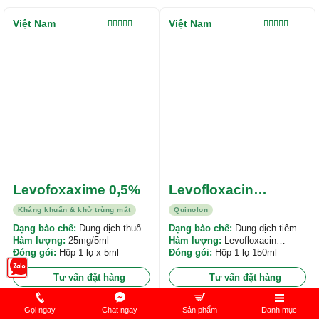
Việt Nam
Việt Nam
Được xếp
Được xếp
hạng
5.00
5
hạng
4.00
sao
5 sao
Levofoxaxime 0,5%
Levofloxacin
750mg/150ml Minh
Kháng khuẩn & khử trùng mắt
Quinolon
Dân
Dạng bào chế:
Dung dịch thuốc
Dạng bào chế:
Dung dịch tiêm
nhỏ mắt
Hàm lượng:
25mg/5ml
truyền
Hàm lượng:
Levofloxacin
Đóng gói:
Hộp 1 lọ x 5ml
750mg/150ml
Đóng gói:
Hộp 1 lọ 150ml
Tư vấn đặt hàng
Tư vấn đặt hàng
Gọi ngay
Chat ngay
Sản phẩm
Danh mục