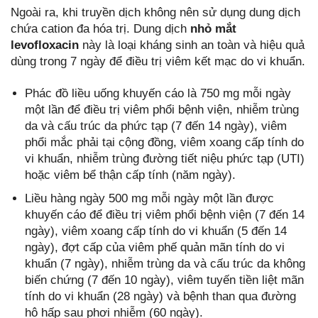
Ngoài ra, khi truyền dịch không nên sử dụng dung dịch
chứa cation đa hóa trị. Dung dịch
nhỏ mắt
levofloxacin
này là loại kháng sinh an toàn và hiệu quả
dùng trong 7 ngày để điều trị viêm kết mạc do vi khuẩn.
Phác đồ liều uống khuyến cáo là 750 mg mỗi ngày
một lần để điều trị viêm phổi bệnh viện, nhiễm trùng
da và cấu trúc da phức tạp (7 đến 14 ngày), viêm
phổi mắc phải tại cộng đồng, viêm xoang cấp tính do
vi khuẩn, nhiễm trùng đường tiết niệu phức tạp (UTI)
hoặc viêm bể thận cấp tính (năm ngày).
Liều hàng ngày 500 mg mỗi ngày một lần được
khuyến cáo để điều trị viêm phổi bệnh viện (7 đến 14
ngày), viêm xoang cấp tính do vi khuẩn (5 đến 14
ngày), đợt cấp của viêm phế quản mãn tính do vi
khuẩn (7 ngày), nhiễm trùng da và cấu trúc da không
biến chứng (7 đến 10 ngày), viêm tuyến tiền liệt mãn
tính do vi khuẩn (28 ngày) và bệnh than qua đường
hô hấp sau phơi nhiễm (60 ngày).