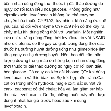
bệnh nhân dùng đồng thời thuốc trị đái tháo đường do
nguy cơ rối loạn điều hòa glucose. Không giống như
ciprofloxacin, levofloxacin không ức chế enzyme
chuyển hóa thuốc CYP1A2; tuy nhiên, khả năng ức chế
yếu của nó đối với enzyme CYP2C9 nên có thể xảy ra
chảy máu khi dùng đồng thời với warfarin. Một nghiên
cứu chỉ ra rằng dùng đồng thời levofloxacin với NSAID
như diclofenac có thể gây co giật. Dùng đồng thời các
thuốc hạ đường huyết đường uống như glimepiride làm
tăng nguy cơ hạ đường huyết. Nên theo dõi cẩn thận
lượng đường trong máu ở những bệnh nhân dùng đồng
thời thuốc trị đái tháo đường do nguy cơ rối loạn điều
hòa glucose. Có nguy cơ kéo dài khoảng QTc khi dùng
levofloxacin và thioridazine. Sự kết hợp nên tránh.Các
cation trong nhôm hydroxit, magie oxit, sắt sunfat và
canxi cacbonat có thể chelat hóa và làm giảm sự hấp
thu của levofloxacin. Do đó, những thuốc này nên được
dùng ít nhất hai giờ trước hoặc sau khi dùng
levofloxacin.