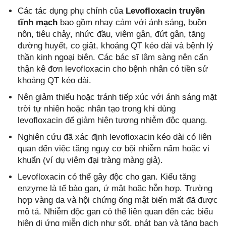
Các tác dụng phụ chính của
Levofloxacin truyền
tĩnh mạch
bao gồm nhạy cảm với ánh sáng, buồn
nôn, tiêu chảy, nhức đầu, viêm gân, đứt gân, tăng
đường huyết, co giật, khoảng QT kéo dài và bệnh lý
thần kinh ngoại biên. Các bác sĩ lâm sàng nên cẩn
thận kê đơn levofloxacin cho bệnh nhân có tiền sử
khoảng QT kéo dài.
Nên giảm thiểu hoặc tránh tiếp xúc với ánh sáng mặt
trời tự nhiên hoặc nhân tạo trong khi dùng
levofloxacin để giảm hiện tượng nhiễm độc quang.
Nghiên cứu đã xác định levofloxacin kéo dài có liên
quan đến việc tăng nguy cơ bội nhiễm nấm hoặc vi
khuẩn (ví dụ viêm đại tràng màng giả).
Levofloxacin có thể gây độc cho gan. Kiểu tăng
enzyme là tế bào gan, ứ mật hoặc hỗn hợp. Trường
hợp vàng da và hội chứng ống mật biến mất đã được
mô tả. Nhiễm độc gan có thể liên quan đến các biểu
hiện dị ứng miễn dịch như sốt, phát ban và tăng bạch