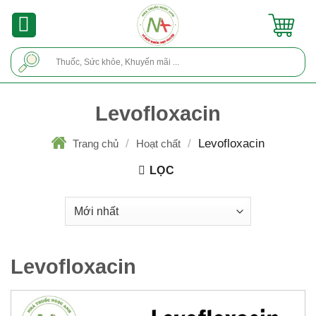
Skip
to
content
Tìm
kiếm:
Levofloxacin
/
/
Levofloxacin
Trang chủ
Hoạt chất
LỌC
Levofloxacin