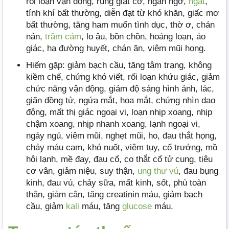
rối loạn vận động, rung giật cơ, ngẩn ngơ,
ngất
,
tính khí bất thường, diễn đạt từ khó khăn, giấc mơ
bất thường, tăng ham muốn tình dục, thờ ơ, chán
nản,
trầm cảm
, lo âu, bồn chồn, hoảng loạn, ảo
giác, hạ đường huyết, chán ăn, viêm mũi họng.
Hiếm gặp: giảm bạch cầu, tăng tâm trạng, không
kiềm chế, chứng khó viết, rối loạn khứu giác, giảm
chức năng vận động, giảm độ sáng hình ảnh, lác,
giãn đồng tử, ngứa mắt, hoa mắt, chứng nhìn dao
động, mất thị giác ngoại vi, loạn nhịp xoang, nhịp
chậm xoang, nhịp nhanh xoang, lạnh ngoại vi,
ngáy ngủ, viêm mũi, nghẹt mũi, ho, đau thắt họng,
chảy máu cam, khó nuốt, viêm tụy, cổ trướng, mồ
hôi lạnh, mề đay, đau cổ, co thắt cổ tử cung, tiêu
cơ vân, giảm niệu, suy thận,
ung thư vú
, đau bụng
kinh, đau vú, chảy sữa, mất kinh, sốt, phù toàn
thân, giảm cân, tăng creatinin máu, giảm bạch
cầu, giảm
kali
máu, tăng
glucose
máu.