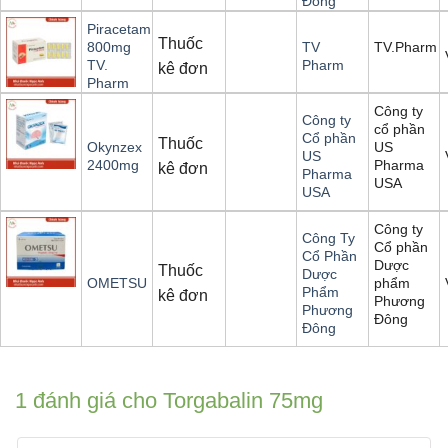
Đồng
Piracetam
Thuốc
TV.Pharm
800mg
TV
TV.
Pharm
kê đơn
Pharm
Công ty
Công ty
cổ phần
Cổ phần
Thuốc
US
Okynzex
US
Pharma
2400mg
kê đơn
Pharma
USA
USA
Công ty
Công Ty
Cổ phần
Cổ Phần
Dược
Thuốc
Dược
phẩm
OMETSU
Phẩm
kê đơn
Phương
Phương
Đông
Đông
1 đánh giá cho
Torgabalin 75mg