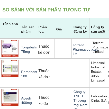
SO SÁNH VỚI SẢN PHẨM TƯƠNG TỰ
Hình ảnh
Tên sản
Phân
Công ty
Công ty
Giá
phẩm
loại
đăng ký
sản xuất
Torrent
Torrent
Thuốc
Pharmaceu
Torgabalin
Pharmaceuticals
Limited
75mg
kê đơn
Ltd
Limassol
Industrial
Thuốc
Estate,
Remebentin
3056
100
kê đơn
Limassol
Công ty
Laboratorio
TNHH
Thuốc
Apeglin
Cinfa, S.A.
Thương
400mg
kê đơn
mại Nam