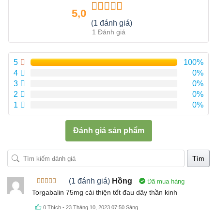
5,0
Được xếp
(1 đánh giá)
hạng
5.00
5
1 Đánh giá
sao
5
100%
4
0%
3
0%
2
0%
1
0%
Đánh giá sản phẩm
Tìm
(1 đánh giá)
Hồng
Đã mua hàng
Được xếp
Torgabalin 75mg cải thiện tốt đau dây thần kinh
hạng
5
5
sao
0
Thích
-
23 Tháng 10, 2023 07:50 Sáng