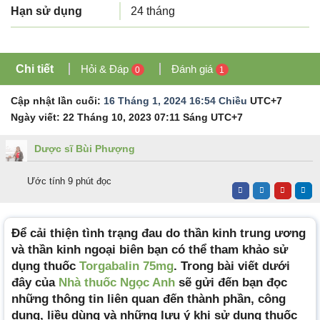
Hạn sử dụng
24 tháng
Chi tiết
Hỏi & Đáp
Đánh giá
0
1
Cập nhật lần cuối:
16 Tháng 1, 2024 16:54 Chiều
UTC+7
Ngày viết:
22 Tháng 10, 2023 07:11 Sáng
UTC+7
Dược sĩ Bùi Phượng
Ước tính 9 phút đọc
Để cải thiện tình trạng đau do thần kinh trung ương
và thần kinh ngoại biên bạn có thể tham khảo sử
dụng thuốc
Torgabalin 75mg
. Trong bài viết dưới
đây của
Nhà thuốc Ngọc Anh
sẽ gửi đến bạn đọc
những thông tin liên quan đến thành phần, công
dụng, liều dùng và những lưu ý khi sử dụng thuốc