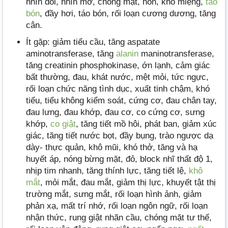
nhìn đôi, nhìn mờ, chóng mặt, nôn, khô miệng,
táo
bón
, đầy hơi, táo bón, rối loạn cương dương, tăng
cân.
Ít gặp: giảm tiểu cầu, tăng aspatate
aminotransferase, tăng
alanin
maninotransferase,
tăng creatinin phosphokinase, ớn lạnh, cảm giác
bất thường, đau, khát nước, mệt mỏi, tức ngực,
rối loạn chức năng tình dục, xuất tinh chậm, khó
tiểu, tiểu không kiểm soát, cứng cơ, đau chân tay,
đau lưng, đau khớp, đau cơ, co cứng cơ, sưng
khớp,
co giật
, tăng tiết mồ hôi, phát ban, giảm xúc
giác, tăng tiết nước bọt, đầy bụng, trào ngược dạ
dày- thực quản, khô mũi, khó thở, tăng và hạ
huyết áp, nóng bừng mặt, đỏ, block nhĩ thất độ 1,
nhịp tim nhanh, tăng thính lực, tăng tiết lệ,
khô
mắt
, mỏi mắt, đau mắt, giảm thị lực, khuyết tật thị
trường mắt, sưng mắt, rối loạn hình ảnh, giảm
phản xạ, mất trí nhớ, rối loạn ngôn ngữ, rối loạn
nhận thức, rung giật nhãn cầu, chóng mặt tư thế,