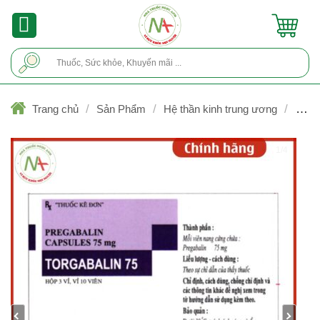
Skip
to
content
Tìm
kiếm:
/
/
/
Trang chủ
Sản Phẩm
Hệ thần kinh trung ương
Trị đ
do bệnh lý thần kinh
1/4