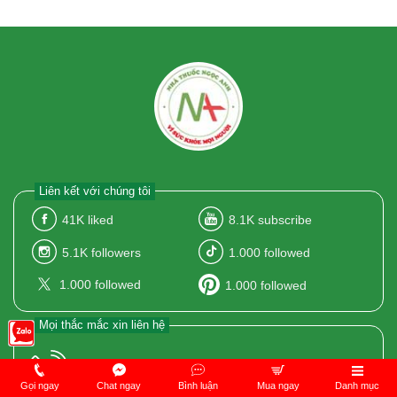
Liên kết với chúng tôi
41K
liked
8.1K
subscribe
5.1K
followers
1.000
followed
1.000
followed
1.000
followed
Mọi thắc mắc xin liên hệ
098.572.9595
Gọi ngay
Chat ngay
Bình luận
Mua ngay
Danh mục