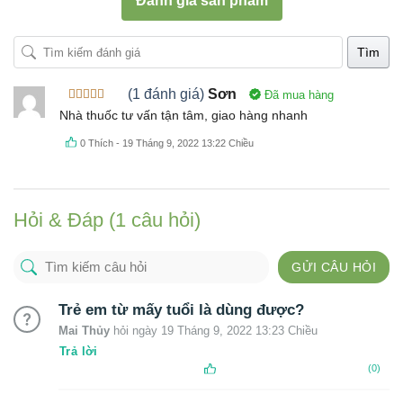
Đánh giá sản phẩm
Tìm
(1 đánh giá)
Sơn
Đã mua hàng
Được xếp
Nhà thuốc tư vấn tận tâm, giao hàng nhanh
hạng
5
5
sao
0
Thích
-
19 Tháng 9, 2022 13:22 Chiều
Hỏi & Đáp (1 câu hỏi)
GỬI CÂU HỎI
Trẻ em từ mấy tuổi là dùng được?
Mai Thủy
hỏi ngày 19 Tháng 9, 2022 13:23 Chiều
Trả lời
(0)