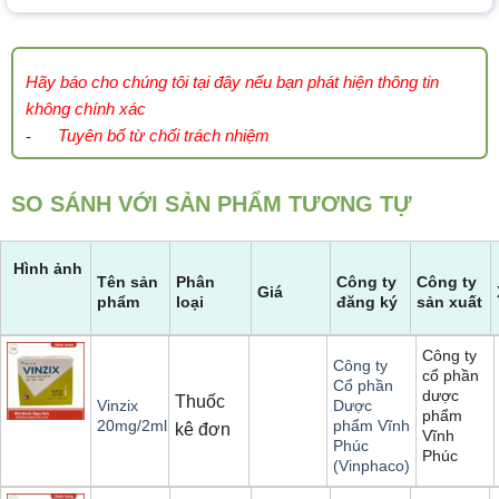
Hãy báo cho chúng tôi tại đây nếu bạn phát hiện thông tin
không chính xác
Tuyên bố từ chối trách nhiệm
-
SO SÁNH VỚI SẢN PHẨM TƯƠNG TỰ
Hình ảnh
Tên sản
Phân
Công ty
Công ty
Giá
phẩm
loại
đăng ký
sản xuất
Công ty
Công ty
cổ phần
Cổ phần
dược
Thuốc
Vinzix
Dược
phẩm
20mg/2ml
phẩm Vĩnh
kê đơn
Vĩnh
Phúc
Phúc
(Vinphaco)