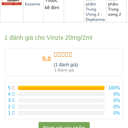
Thuốc
phẩm
Kozemix
phẩm
kê đơn
Trung
Trung
ương 2
Ương 2 -
Dopharma
1 đánh giá cho
Vinzix 20mg/2ml
5,0
Được xếp
(1 đánh giá)
hạng
5.00
5
1 Đánh giá
sao
5
100%
4
0%
3
0%
2
0%
1
0%