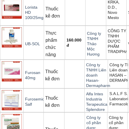
KRKA,
D.D.,
Lorista
Thuốc
Novo
HD
kê đơn
Mesto
100/25mg
CÔNG TY
Thực
Công ty
TNHH
TNHH
phẩm
160.000
DƯỢC
UB-SOL
Thảo
đ
PHẨM
chức
Mộc
TRADIPHA
Hương
năng
Công ty 
Công ty
Liên doan
TNHH Liên
Thuốc
Furosan
HASAN –
doanh
40mg
kê đơn
DERMAP
Hasan-
Dermapharm
S.A.L.F S.
Alfa Intes
Thuốc
Laboratori
Furosemide
Industria
Farmacolo
Salf
Terapeutica
kê đơn
Splendore
Công ty
Công ty
cổ phần
cổ phần
dược
dược