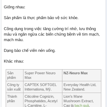
Giống nhau:
Sản phẩm là thực phẩm bảo vệ sức khỏe.
Công dụng trong việc tăng cường trí nhớ, lưu thông
máu và ngăn ngừa các biến chứng bệnh về tim mạch,
mạch máu.
Dạng bào chế viên nén uống.
Khác nhau:
Sản
Super Power Neuro
NZ-Neuro Max
phẩm
Max
Công ty
CAPTEK SOFTGEL
Everyday Health Ltd,
sản xuất
Intternationa, Mỹ.
New Zealand.
Thành
Citicoline Cognizin,
Lion’s Mane
phần
Phosphatides, Acetyl
Mushroom Extract,
L-Carnitine, L-
Cao lá
bạch quả
,