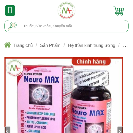
Skip
to
content
Tìm
kiếm:
/
/
/
Trang chủ
Sản Phẩm
Hệ thần kinh trung ương
Điều 
rối loạn tăng động, giảm chú ý - thuốc TKTW
1/4