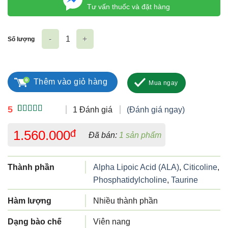
Tư vấn thuốc và đặt hàng
Số lượng
Super Power Neuro Max (dạng lọ) số lượng
Thêm vào giỏ hàng
Mua ngay
5
1 Đánh giá
(Đánh giá ngay)
5.00
1
trên 5
dựa trên
1.560.000
đ
Đã bán:
1 sản phẩm
đánh giá
Thành phần
Alpha Lipoic Acid (ALA)
,
Citicoline
,
Phosphatidylcholine
,
Taurine
Hàm lượng
Nhiều thành phần
Dạng bào chế
Viên nang