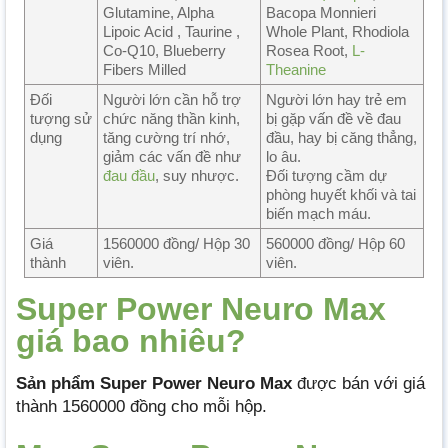
Glutamine, Alpha
Bacopa Monnieri
Lipoic Acid , Taurine ,
Whole Plant, Rhodiola
Co-Q10, Blueberry
Rosea Root,
L-
Fibers Milled
Theanine
Đối
Người lớn cần hỗ trợ
Người lớn hay trẻ em
tượng sử
chức năng thần kinh,
bị gặp vấn đề về đau
dụng
tăng cường trí nhớ,
đầu, hay bị căng thẳng,
giảm các vấn đề như
lo âu.
đau đầu
, suy nhược.
Đối tượng cầm dự
phòng huyết khối và tai
biến mạch máu.
Giá
1560000 đồng/ Hộp 30
560000 đồng/ Hộp 60
thành
viên.
viên.
Super Power Neuro Max
giá bao nhiêu?
Sản phẩm Super Power Neuro Max
được bán với giá
thành 1560000 đồng cho mỗi hộp.