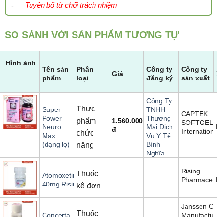
Tuyên bố từ chối trách nhiệm
-
SO SÁNH VỚI SẢN PHẨM TƯƠNG TỰ
Hình ảnh
Tên sản
Phân
Công ty
Công ty
Giá
phẩm
loại
đăng ký
sản xuất
Công Ty
Thực
Super
TNHH
CAPTEK
Power
Thương
phẩm
1.560.000
SOFTGEL
Neuro
Mại Dịch
đ
Internationa
chức
Max
Vụ Y Tế
(dạng lọ)
Bình
năng
Nghĩa
Rising
Thuốc
Atomoxetine
Pharmaceut
40mg Rising
kê đơn
Janssen Ci
Thuốc
Manufactur
Concerta