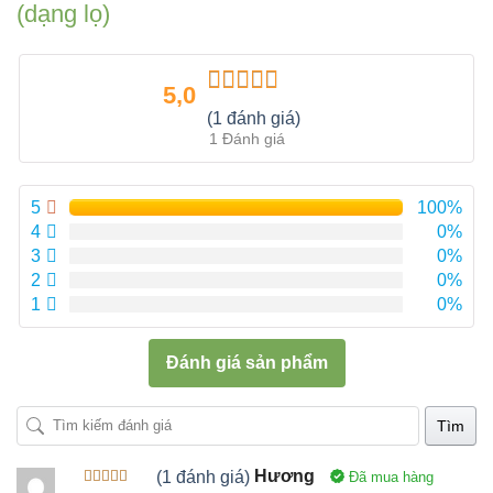
(dạng lọ)
5,0
Được xếp
(1 đánh giá)
hạng
5.00
5
1 Đánh giá
sao
5
100%
4
0%
3
0%
2
0%
1
0%
Đánh giá sản phẩm
Tìm
(1 đánh giá)
Hương
Đã mua hàng