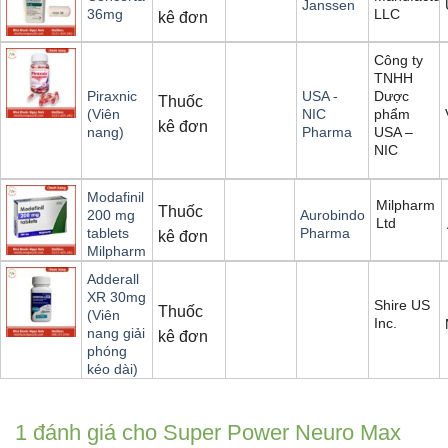
Janssen
LLC
36mg
kê đơn
Công ty
TNHH
Dược
Piraxnic
USA -
Thuốc
phẩm
(Viên
NIC
kê đơn
USA –
nang)
Pharma
NIC
Modafinil
Milpharm
Thuốc
200 mg
Aurobindo
Ltd
tablets
Pharma
kê đơn
Milpharm
Adderall
XR 30mg
Shire US
Thuốc
(Viên
Inc.
nang giải
kê đơn
phóng
kéo dài)
1 đánh giá cho
Super Power Neuro Max