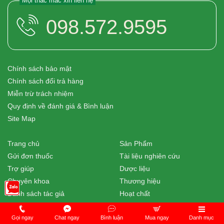
Mọi thắc mắc xin liên hệ
098.572.9595
Chính sách bảo mật
Chính sách đổi trả hàng
Miễn trừ trách nhiệm
Quy định về đánh giá & Bình luận
Site Map
Trang chủ
Sản Phẩm
Gửi đơn thuốc
Tài liệu nghiên cứu
Trợ giúp
Dược liệu
Chuyên khoa
Thương hiệu
Danh sách tác giả
Hoạt chất
Gọi ngay
Chat ngay
Bình luận
Mua ngay
Danh mục
* Mọi thông tin chúng tôi cung cấp trên website được tổng hợp từ nhiều nguồn