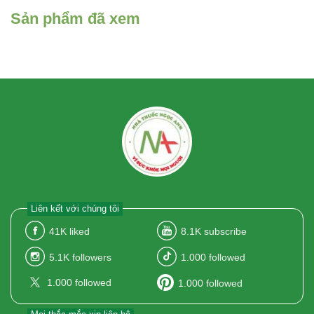
Sản phẩm đã xem
Liên kết với chúng tôi
41K
liked
8.1K
subscribe
5.1K
followers
1.000
followed
1.000
followed
1.000
followed