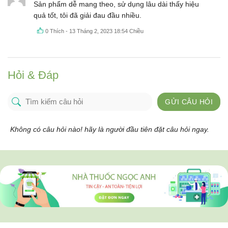
Được xếp
Sản phẩm dễ mang theo, sử dụng lâu dài thấy hiệu
hạng
5
5
quả tốt, tôi đã giải đau đầu nhiều.
sao
0
Thích
-
13 Tháng 2, 2023 18:54 Chiều
Hỏi & Đáp
GỬI CÂU HỎI
Không có câu hỏi nào! hãy là người đầu tiên đặt câu hỏi ngay.