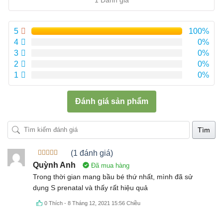
hạng
5.00
5
sao
5
100%
4
0%
3
0%
2
0%
1
0%
Đánh giá sản phẩm
Tìm
(1 đánh giá)
Được xếp
Quỳnh Anh
Đã mua hàng
hạng
5
5
sao
Trong thời gian mang bầu bé thứ nhất, mình đã sử
dụng S prenatal và thấy rất hiệu quả
0
Thích
-
8 Tháng 12, 2021 15:56 Chiều