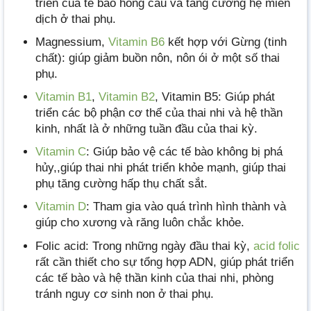
triển của tế bào hồng cầu và tăng cường hệ miễn
dịch ở thai phụ.
Magnessium,
Vitamin B6
kết hợp với Gừng (tinh
chất): giúp giảm buồn nôn, nôn ói ở một số thai
phụ.
Vitamin B1
,
Vitamin B2
, Vitamin B5: Giúp phát
triển các bộ phận cơ thể của thai nhi và hệ thần
kinh, nhất là ở những tuần đầu của thai kỳ.
Vitamin C
: Giúp bảo vệ các tế bào không bị phá
hủy,,giúp thai nhi phát triển khỏe mạnh, giúp thai
phụ tăng cường hấp thụ chất sắt.
Vitamin D
: Tham gia vào quá trình hình thành và
giúp cho xương và răng luôn chắc khỏe.
Folic acid: Trong những ngày đầu thai kỳ,
acid folic
rất cần thiết cho sự tổng hợp ADN, giúp phát triển
các tế bào và hệ thần kinh của thai nhi, phòng
tránh nguy cơ sinh non ở thai phụ.