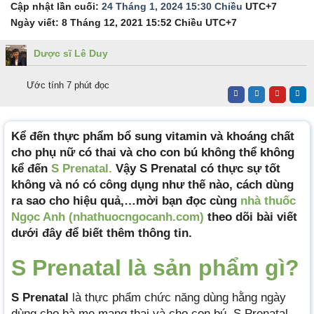
Cập nhật lần cuối:
24 Tháng 1, 2024 15:30 Chiều
UTC+7
Ngày viết:
8 Tháng 12, 2021 15:52 Chiều
UTC+7
Dược sĩ Lê Duy
Ước tính 7 phút đọc
Kể đến thực phẩm bổ sung vitamin và khoáng chất
cho phụ nữ có thai và cho con bú không thể không
kể đến
S Prenatal.
Vậy S Prenatal có thực sự tốt
không và nó có công dụng như thế nào, cách dùng
ra sao cho hiệu quả,…mời bạn đọc cùng
nhà thuốc
Ngọc Anh
(nhathuocngocanh.com)
theo dõi bài viết
dưới đây để biết thêm thông tin.
S Prenatal là
sả
n phẩm gì?
S Prenatal
là thực phẩm chức năng dùng hằng ngày
dùng cho bà mẹ mang thai và cho con bú. S Prenatal