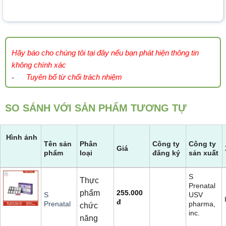
Hãy báo cho chúng tôi tại đây nếu bạn phát hiện thông tin
không chính xác
Tuyên bố từ chối trách nhiệm
-
SO SÁNH VỚI SẢN PHẨM TƯƠNG TỰ
Hình ảnh
Tên sản
Phân
Công ty
Công ty
Giá
phẩm
loại
đăng ký
sản xuất
S
Thực
Prenatal
phẩm
255.000
USV
S
đ
pharma,
Prenatal
chức
inc.
năng