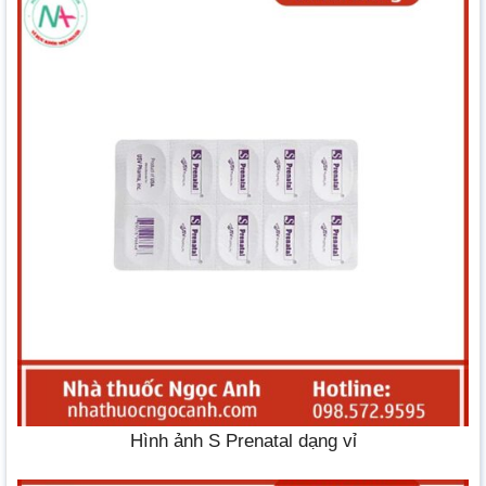
Hình ảnh S Prenatal dạng vỉ