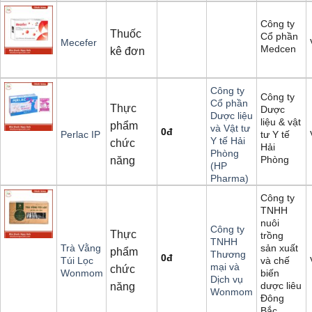
Công ty
Thuốc
Cổ phần
Mecefer
Medcen
kê đơn
Công ty
Công ty
Cổ phần
Thực
Dược
Dược liệu
liệu & vật
phẩm
và Vật tư
0
đ
tư Y tế
Perlac IP
Y tế Hải
chức
Hải
Phòng
Phòng
năng
(HP
Pharma)
Công ty
TNHH
nuôi
Công ty
Thực
trồng
TNHH
sản xuất
Trà Vằng
phẩm
Thương
0
đ
và chế
Túi Lọc
mại và
chức
biến
Wonmom
Dịch vụ
dược liêu
năng
Wonmom
Đông
Bắc