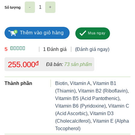
Số lượng
S Prenatal số lượng
Thêm vào giỏ hàng
Mua ngay
5
1 Đánh giá
(Đánh giá ngay)
5.00
1
trên 5
dựa trên
255.000
đ
Đã bán:
73 sản phẩm
đánh giá
Thành phần
Biotin
,
Vitamin A
,
Vitamin B1
(Thiamin)
,
Vitamin B2 (Riboflavin)
,
Vitamin B5 (Acid Pantothenic)
,
Vitamin B6 (Pyridoxine)
,
Vitamin C
(Acid Ascorbic)
,
Vitamin D3
(Cholecalciferol)
,
Vitamin E (Alpha
Tocopherol)