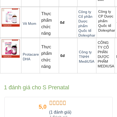
Công ty
Công ty
Thực
CP Dược
Cổ phần
phẩm
phẩm
Dược
0
đ
Vit Mom
Quốc tế
phẩm
chức
Dolexphar
Quốc tế
năng
Dolexphar
CÔNG
Thực
TY CỔ
PHẦN
Công ty
phẩm
Protacare
0
đ
DƯỢC
TNHH
DHA
chức
PHẨM
MediUSA
MEDIUSA
năng
1 đánh giá cho
S Prenatal
5,0
Được xếp
(1 đánh giá)
1 Đánh giá