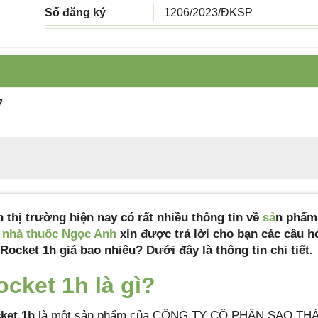
Số đăng ký
1206/2023/ĐKSP
Công ty sản xuất
Công ty cổ phần dược phẩm S
Dương
Tiêu chuẩn sản
Tiêu chuẩn cơ sở
7
xuất
Xuất xứ
Việt Nam
Quy cách đóng gói
Hộp 1 vỉ × 6 viên nang cứng
Hạn sử dụng
36 tháng kể từ ngày sản xuất
n thị trường hiện nay có rất nhiều thông tin về
sả
n phẩ
Mã sản phẩm
vien-uong-rocket-1h
y
nhà thuốc Ngọc Anh
xin được trả lời cho bạn các câu hỏ
 Rocket 1h giá bao nhiêu? Dưới đây là thông tin chi tiết.
ocket 1h là gì?
ket 1h
là một sản phẩm của CÔNG TY CỔ PHẦN SAO THÁ