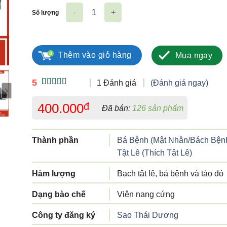
Số lượng
Rocket 1h số lượng
Thêm vào giỏ hàng
Mua ngay
5
1 Đánh giá
(Đánh giá ngay)
5.00
1
trên 5
dựa trên
400.000
đ
Đã bán:
126 sản phẩm
đánh giá
Thành phần
Bá Bệnh (Mật Nhân/Bách Bện
Tật Lê (Thích Tật Lê)
Hàm lượng
Bạch tật lê, bá bệnh và tảo đỏ
Dạng bào chế
Viên nang cứng
Công ty đăng ký
Sao Thái Dương