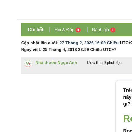
Chi tiết
Hỏi & Đáp
Đánh giá
0
1
Cập nhật lần cuối:
27 Tháng 2, 2026 16:09 Chiều
UTC+
Ngày viết:
25 Tháng 4, 2018 23:59 Chiều
UTC+7
Nhà thuốc Ngọc Anh
Ước tính 9 phút đọc
Trê
nà
gì?
R
Roc