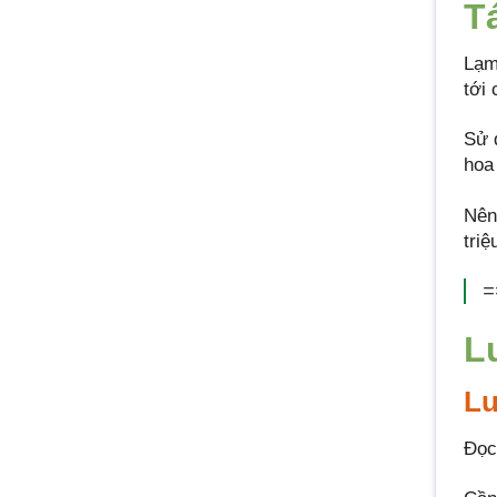
T
Lạm
tới
Sử 
hoa
Nên
tri
=
L
Lư
Đọc