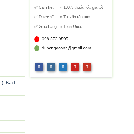
sao
✅ Cam kết
⭐ 100% thuốc tốt, giá tốt
✅ Dược sĩ
⭐ Tư vấn tận tâm
✅ Giao hàng
⭐ Toàn Quốc
098 572 9595
duocngocanh@gmail.com
h)
,
Bạch