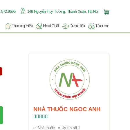
.572.9595
149 Nguyễn Huy Tưởng, Thanh Xuân, Hà Nội
Thương Hiệu
Hoạt Chất
Dược liệu
Tá dược
NHÀ THUỐC NGỌC ANH
Được xếp
hạng
5.00
5
✅ Nhà thuốc
⭐ Uy tín số 1