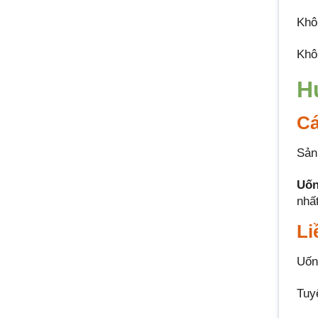
Khô
Khô
H
Cá
Sản
Uốn
nhấ
Li
Uốn
Tuy