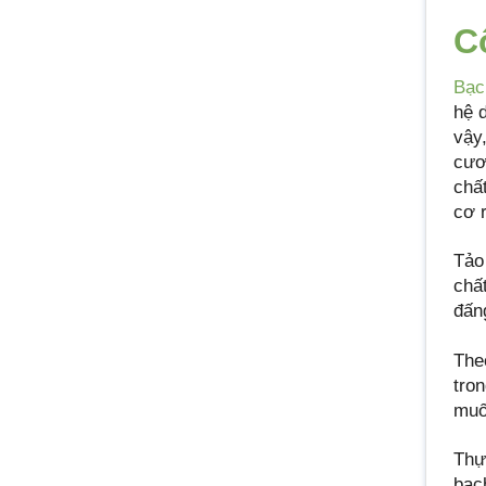
C
Bạch
hệ 
vậy,
cươ
chấ
cơ 
Tảo
chấ
đấn
The
tro
muố
Thự
bạc