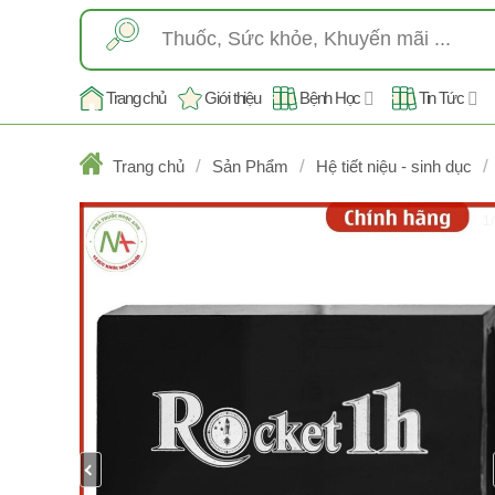
Skip
Tìm
to
kiếm:
content
Trang chủ
Giới thiệu
Bệnh Học
Tin Tức
/
/
/
Trang chủ
Sản Phẩm
Hệ tiết niệu - sinh dục
1