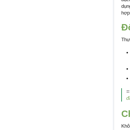
dụn
hợp
Đ
Thự
=
đ
C
Khô