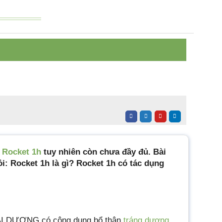
ao Thái
m
Rocket 1h
tuy nhiên còn chưa đầy đủ. Bài
i: Rocket 1h là gì? Rocket 1h có tác dụng
I DƯƠNG có công dụng bổ thận
tráng dương
,