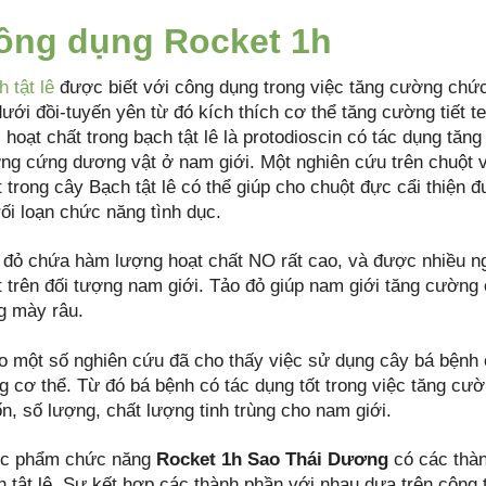
ông dụng Rocket 1h
 tật lê
được biết với công dụng trong việc tăng cường chức
dưới đồi-tuyến yên từ đó kích thích cơ thể tăng cường tiết t
 hoạt chất trong bạch tật lê là protodioscin có tác dụng tăn
ng cứng dương vật ở nam giới. Một nghiên cứu trên chuột 
t trong cây Bạch tật lê có thể giúp cho chuột đực cẩi thiện
rối loạn chức năng tình dục.
 đỏ chứa hàm lượng hoạt chất NO rất cao, và được nhiều n
t trên đối tượng nam giới. Tảo đỏ giúp nam giới tăng cường
g mày râu.
o một số nghiên cứu đã cho thấy việc sử dụng cây bá bệnh c
ng cơ thể. Từ đó bá bệnh có tác dụng tốt trong việc tăng c
n, số lượng, chất lượng tinh trùng cho nam giới.
c phẩm chức năng
Rocket 1h Sao Thái Dương
có các thàn
h tật lê. Sự kết hợp các thành phần với nhau dựa trên công 