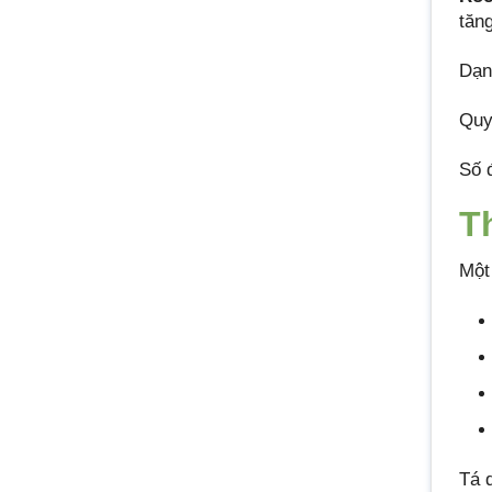
tăn
Dạn
Quy
Số 
T
Mộ
Tá 