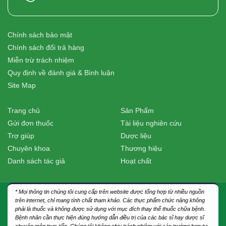
Chính sách bảo mật
Chính sách đổi trả hàng
Miễn trừ trách nhiệm
Quy định về đánh giá & Bình luận
Site Map
Trang chủ
Sản Phẩm
Gửi đơn thuốc
Tài liệu nghiên cứu
Trợ giúp
Dược liệu
Chuyên khoa
Thương hiệu
Danh sách tác giả
Hoạt chất
* Mọi thông tin chúng tôi cung cấp trên website được tổng hợp từ nhiều nguồn
trên internet, chỉ mang tính chất tham khảo. Các thực phẩm chức năng không
phải là thuốc và không được sử dụng với mục đích thay thế thuốc chữa bệnh.
Bệnh nhân cần thực hiện đúng hướng dẫn điều trị của các bác sĩ hay dược sĩ