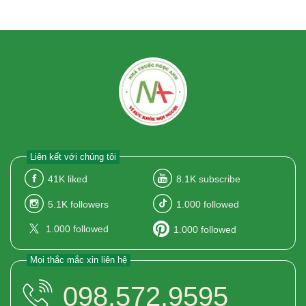
Liên kết với chúng tôi
41K
liked
8.1K
subscribe
5.1K
followers
1.000
followed
1.000
followed
1.000
followed
Mọi thắc mắc xin liên hệ
098.572.9595