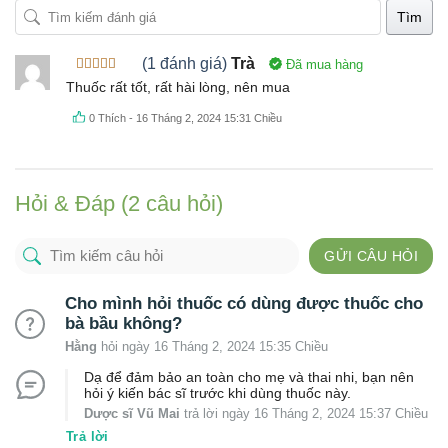
Tìm
(1 đánh giá)
Trà
Đã mua hàng
Được xếp
Thuốc rất tốt, rất hài lòng, nên mua
hạng
5
5
sao
0
Thích
-
16 Tháng 2, 2024 15:31 Chiều
Hỏi & Đáp (2 câu hỏi)
GỬI CÂU HỎI
Cho mình hỏi thuốc có dùng được thuốc cho
bà bầu không?
Hằng
hỏi ngày 16 Tháng 2, 2024 15:35 Chiều
Dạ để đảm bảo an toàn cho mẹ và thai nhi, bạn nên
hỏi ý kiến bác sĩ trước khi dùng thuốc này.
Dược sĩ Vũ Mai
trả lời ngày 16 Tháng 2, 2024 15:37 Chiều
Trả lời