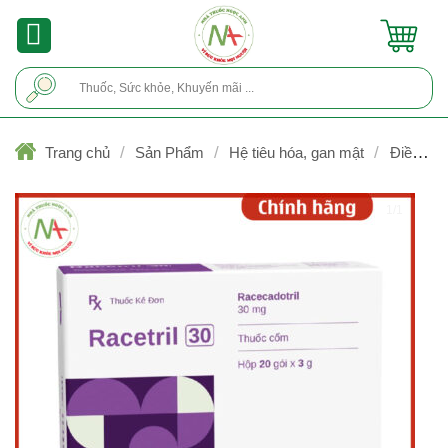
Skip
to
content
Tìm
kiếm:
/
/
/
Trang chủ
Sản Phẩm
Hệ tiêu hóa, gan mật
Điều trị t
chảy
1/1