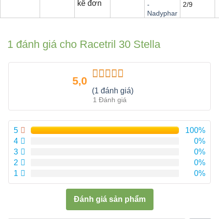
kê đơn
2/9
-
Nadyphar
1 đánh giá cho
Racetril 30 Stella
5,0
Được xếp
(1 đánh giá)
hạng
5.00
5
1 Đánh giá
sao
5
100%
4
0%
3
0%
2
0%
1
0%
Đánh giá sản phẩm