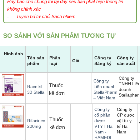
Hãy báo cho chúng tôi tại đây nếu bạn phát hiện thông tin
không chính xác
Tuyên bố từ chối trách nhiệm
-
SO SÁNH VỚI SẢN PHẨM TƯƠNG TỰ
Hình ảnh
Tên sản
Phân
Công ty
Công ty
Giá
phẩm
loại
đăng ký
sản xuất
Công ty
Công ty
TNHH Liê
Thuốc
Racetril
Liên doanh
doanh
30 Stella
StellaPharm
kê đơn
Stellapha
– Việt Nam
Công ty
Công ty
CP dược
cổ phần
Thuốc
vật tư y
Rifacinco
dược
tế Hà
200mg
VTYT Hà
kê đơn
Nam
Nam -
HAMEDI