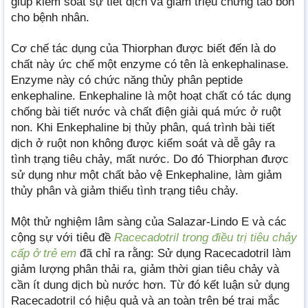
giúp kiểm soát sự tiết dịch và giảm triệu chứng táo bón
cho bệnh nhân.
Cơ chế tác dụng của Thiorphan được biết đến là do
chất này ức chế một enzyme có tên là enkephalinase.
Enzyme này có chức năng thủy phân peptide
enkephaline. Enkephaline là một hoạt chất có tác dụng
chống bài tiết nước và chất điện giải quá mức ở ruột
non. Khi Enkephaline bị thủy phân, quá trình bài tiết
dịch ở ruột non không được kiểm soát và dễ gây ra
tình trạng tiêu chảy, mất nước. Do đó Thiorphan được
sử dụng như một chất bảo vệ Enkephaline, làm giảm
thủy phân và giảm thiểu tình trạng tiêu chảy.
Một thử nghiệm lâm sàng của
Salazar-Lindo E và các
cộng sự với tiêu đề
Racecadotril trong điều trị tiêu chảy
cấp ở trẻ em
đã chỉ ra rằng: Sử dụng Racecadotril làm
giảm lượng phân thải ra, giảm thời gian tiêu chảy và
cần ít dung dịch bù nước hơn. Từ đó kết luận sử dụng
Racecadotril có hiệu quả và an toàn trên bé trai mắc