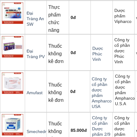
Thực
Dược
Đại
phẩm
phẩm
0
đ
Tràng An
Vipharco
chức
SW
năng
Công ty
cổ phần
Thuốc
Dược
dược
Đại
0
đ
không
Phúc
Phúc
Tràng PV
Vinh
kê đơn
Vinh
Công ty
Công ty
cổ phần
cổ phần
Thuốc
dược
dược
0
đ
không
phẩm
Amufast
phẩm
Ampharco
kê đơn
Ampharco
U.S.A
USA
Công ty
Công ty
cổ phần
cổ phần
Thuốc
dược
Dược
85.000
đ
không
Smechedral
phẩm
phẩm 2/9