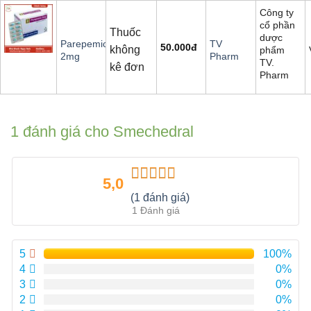
Công ty
cổ phần
Thuốc
dược
Parepemic
TV
50.000
đ
không
phẩm
2mg
Pharm
TV.
kê đơn
Pharm
1 đánh giá cho
Smechedral
5,0
Được xếp
(1 đánh giá)
hạng
5.00
5
1 Đánh giá
sao
5
100%
4
0%
3
0%
2
0%