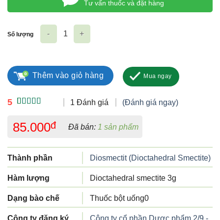
Tư vấn thuốc và đặt hàng
Số lượng
Smechedral số lượng
Thêm vào giỏ hàng
Mua ngay
5
1 Đánh giá
(Đánh giá ngay)
5.00
1
trên 5
dựa trên
85.000
đ
Đã bán:
1 sản phẩm
đánh giá
Thành phần
Diosmectit (Dioctahedral Smectite)
Hàm lượng
Dioctahedral smectite 3g
Dạng bào chế
Thuốc bột uống0
Công ty đăng ký
Công ty cổ phần Dược phẩm 2/9 -