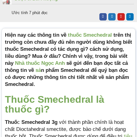
Ước tính 7 phút đọc
Hiện nay các thông tin về
thuốc Smechedral
trên thị
trường còn chưa đầy đủ nên người dùng không biết
thuốc Smechedral có tác dụng gì? cách sử dụng,
liều dùng? Mua ở đâu? Chính vì vậy, trong bài viết
này
Nhà thuốc Ngọc Anh
sẽ gửi đến bạn đọc tất cả
thông tin về
sả
n phẩm Smechedral để quý bạn đọc
có được những thông tin chi tiết nhất về sản phẩm
Smechedral.
Thuốc Smechedral là
thuốc gì?
Thuố
c
Smechedral 3g
với thành phần chính là hoạt
chất Dioctahedral smectite, được bào chế dưới dạng
thuốc bột. Thuốc Smechedral được dùng để điều trị
tiêu