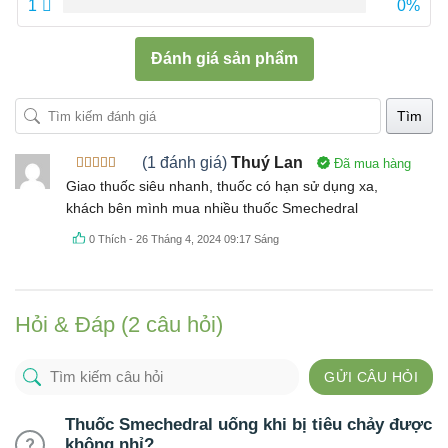
1
0%
Đánh giá sản phẩm
Tìm
(1 đánh giá)
Thuý Lan
Đã mua hàng
Được xếp
Giao thuốc siêu nhanh, thuốc có hạn sử dụng xa,
hạng
5
5
khách bên mình mua nhiều thuốc Smechedral
sao
0
Thích
-
26 Tháng 4, 2024 09:17 Sáng
Hỏi & Đáp (2 câu hỏi)
GỬI CÂU HỎI
Thuốc Smechedral uống khi bị tiêu chảy được
không nhỉ?