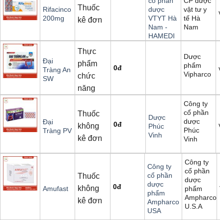
CP dược
cổ phần
Thuốc
vật tư y
Rifacinco
dược
tế Hà
200mg
VTYT Hà
kê đơn
Nam
Nam -
HAMEDI
Thực
Dược
Đại
phẩm
phẩm
0
đ
Tràng An
Vipharco
chức
SW
năng
Công ty
cổ phần
Thuốc
Dược
dược
Đại
0
đ
không
Phúc
Phúc
Tràng PV
Vinh
kê đơn
Vinh
Công ty
Công ty
cổ phần
cổ phần
Thuốc
dược
dược
0
đ
không
phẩm
Amufast
phẩm
Ampharco
kê đơn
Ampharco
U.S.A
USA