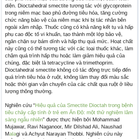
diện. Dioctahedral smectite tương tác với glycoprotein
trong niêm mạc bao phủ đường tiêu hóa, tăng cường
chức năng bảo vệ của niêm mạc khi bị tác nhân bên
ngoài xâm nhập. Thuốc cũng có khả năng kết tụ và hấp
phụ cao độc tố vi khuẩn, tạo thành một lớp bảo vệ,
ngăn chặn sự bám dính và hấp thụ quá mức. Hoạt chất
này cũng có thể tương tác với các loại thuốc khác, làm
chậm quá trình hấp thu hoặc làm giảm hiệu quả của
chúng, đặc biệt là tetracycline và trimethoprim.
Dioctahedral smectite không có tác động trực tiếp đến
quá trình tiêu hóa ở ruột, không làm thay đổi màu sắc
hoặc thời gian vận chuyển của các chất qua ruột ở liều
lượng thông thường.
Nghiên cứu “
Hiệu quả của Smectite Dioctah trong bệnh
tiêu chảy cấp tính ở trẻ em Ấn Độ: một thử nghiệm lâm
sàng ngẫu nhiên
” được thực hiện bởi Mohammad
Mujawar, Ravi Naganoor, Mir Dilshad Ali, Naushad
M
ala
gi và Achyut Narayan Thobbi. Nghiên cứu này