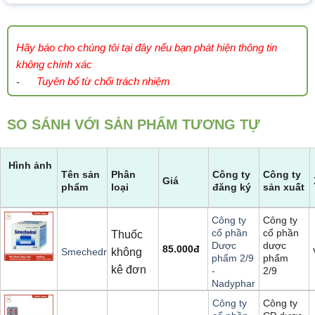
Hãy báo cho chúng tôi tại đây nếu bạn phát hiện thông tin
không chính xác
Tuyên bố từ chối trách nhiệm
-
SO SÁNH VỚI SẢN PHẨM TƯƠNG TỰ
Hình ảnh
Tên sản
Phân
Công ty
Công ty
Giá
phẩm
loại
đăng ký
sản xuất
Công ty
Công ty
cổ phần
cổ phần
Thuốc
dược
Dược
85.000
đ
không
Smechedral
phẩm
phẩm 2/9
kê đơn
2/9
-
Nadyphar
Công ty
Công ty