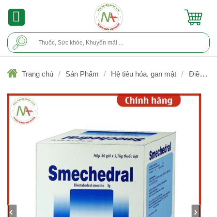
Skip
to
content
Tìm
kiếm:
/
/
/
Trang chủ
Sản Phẩm
Hệ tiêu hóa, gan mật
Điều trị t
chảy
1/8