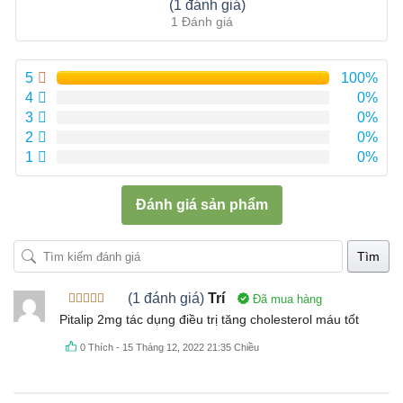
Được xếp
(1 đánh giá)
hạng
5.00
5
1 Đánh giá
sao
5
100%
4
0%
3
0%
2
0%
1
0%
Đánh giá sản phẩm
Tìm
(1 đánh giá)
Trí
Đã mua hàng
Được xếp
Pitalip 2mg tác dụng điều trị tăng cholesterol máu tốt
hạng
5
5
sao
0
Thích
-
15 Tháng 12, 2022 21:35 Chiều