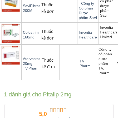
cổ phần
- Công ty
Thuốc
dược
SaviFibrat
Cổ phần
phẩm
200M
kê đơn
Dược
Savi
phẩm SaVi
Inventia
Thuốc
Healthcar
Colestrim
Inventia
Limited
160mg
Healthcare
kê đơn
Công ty
cổ phần
dược
Atorvastatin
Thuốc
TV
phẩm
20mg
Pharm
kê đơn
TV.
TV.Pharm
Pharm
1 đánh giá cho
Pitalip 2mg
5,0