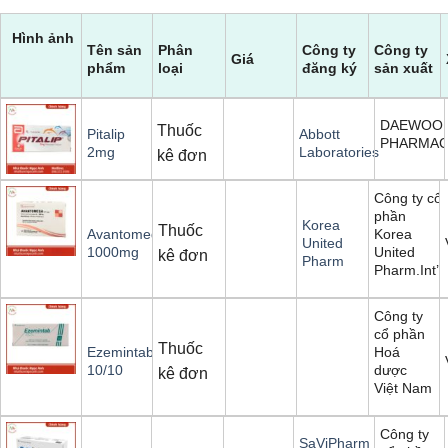
Hình ảnh
Tên sản
Phân
Công ty
Công ty
Giá
phẩm
loại
đăng ký
sản xuất
DAEWOO
Thuốc
Pitalip
Abbott
PHARMAC
2mg
Laboratories
kê đơn
Công ty cổ
phần
Korea
Thuốc
Korea
Avantomega
United
United
1000mg
kê đơn
Pharm
Pharm.Int’l
Công ty
cổ phần
Thuốc
Hoá
Ezemintab
dược
10/10
kê đơn
Việt Nam
Công ty
SaViPharm