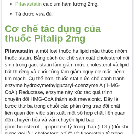
Pitavastatin
calcium hàm lượng 2mg.
Tá dược vừa đủ.
Cơ chế tác dụng của
thuốc Pitalip 2mg
Pitavastatin
là một loại thuốc hạ lipid máu thuộc nhóm
thuốc statin. Bằng cách ức chế sản xuất cholesterol nội
sinh trong gan, statin làm giảm mức cholesterol và lipid
bất thường và cuối cùng làm giảm nguy cơ mắc bệnh
tim mạch. Cụ thể hơn, thuốc statin ức chế cạnh tranh
enzyme hydroxymethylglutaryl-coenzyme A ( HMG-
CoA ) Reductase, enzyme này xúc tác quá trình
chuyển đổi HMG-CoA thành axit mevalonic. Đây là
bước thứ ba trong chuỗi các phản ứng trao đổi chất
liên quan đến việc sản xuất một số hợp chất liên quan
đến chuyển hóa và vận chuyển lipid bao
gồmcholesterol , lipoprotein tỷ trọng thấp (LDL) (đôi khi
được gọi là ” cholesterol xấu”) và lipoprotein tỷ trọng