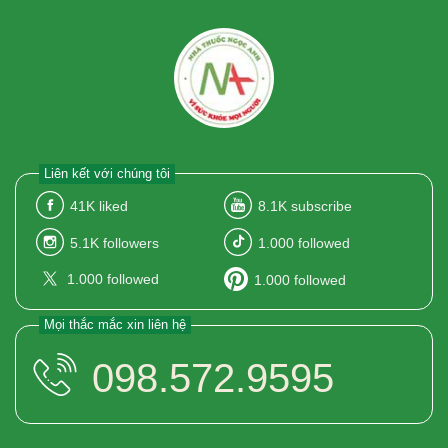
Liên kết với chúng tôi
41K
liked
8.1K
subscribe
5.1K
followers
1.000
followed
1.000
followed
1.000
followed
Mọi thắc mắc xin liên hệ
098.572.9595