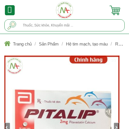
Skip
to
content
Tìm
kiếm:
/
/
/
Trang chủ
Sản Phẩm
Hệ tim mạch, tạo máu
Rối loạ
lipid máu (hạ mỡ máu)
1/3