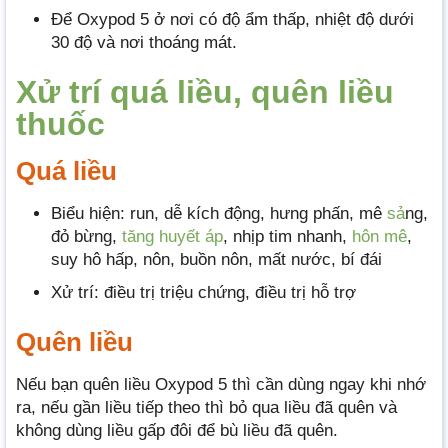
Để Oxypod 5 ở nơi có độ ẩm thấp, nhiệt độ dưới
30 độ và nơi thoáng mát.
Xử trí quá liều, quên liều
thuốc
Quá liều
Biểu hiện: run, dễ kích động, hưng phấn, mê
sả
ng,
đỏ bừng,
tăng huyết áp
, nhịp tim nhanh,
hôn mê
,
suy hô hấp, nôn, buồn nôn, mất nước, bí đái
Xử trí: điều trị triệu chứng, điều trị hỗ trợ
Quên liều
Nếu bạn quên liều Oxypod 5 thì cần dùng ngay khi nhớ
ra, nếu gần liều tiếp theo thì bỏ qua liều đã quên và
không dùng liều gấp đôi để bù liều đã quên.