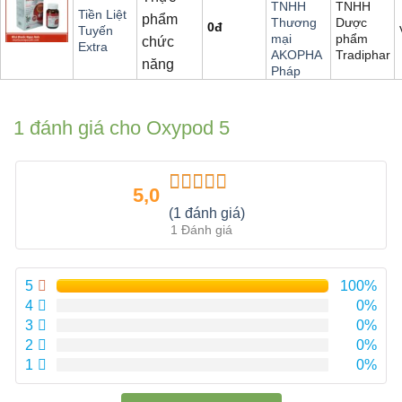
TNHH
TNHH
Tiền Liệt
phẩm
Dược
Thương
0
đ
Tuyến
phẩm
mại
chức
Extra
Tradiphar
AKOPHA
năng
Pháp
1 đánh giá cho
Oxypod 5
5,0
Được xếp
(1 đánh giá)
hạng
5.00
5
1 Đánh giá
sao
5
100%
4
0%
3
0%
2
0%
1
0%