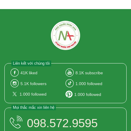
Liên kết với chúng tôi
41K
liked
8.1K
subscribe
5.1K
followers
1.000
followed
1.000
followed
1.000
followed
Mọi thắc mắc xin liên hệ
098.572.9595