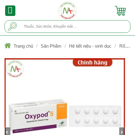
Skip
to
content
Tìm
kiếm:
/
/
/
Trang chủ
Sản Phẩm
Hệ tiết niệu - sinh dục
Rối loạ
bàng quang và tuyến tiền liệt
1/7