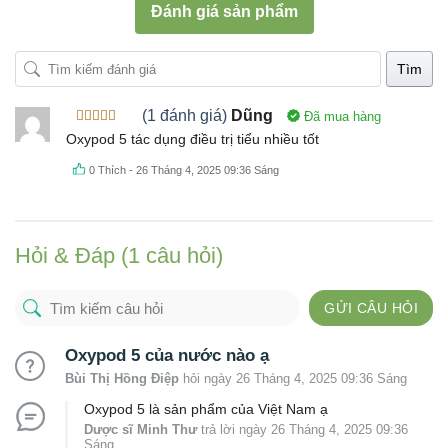
Đánh giá sản phẩm
Tìm
(1 đánh giá)
Dũng
Đã mua hàng
Được xếp
Oxypod 5 tác dụng điều trị tiểu nhiều tốt
hạng
5
5
sao
0
Thích
-
26 Tháng 4, 2025 09:36 Sáng
Hỏi & Đáp (1 câu hỏi)
GỬI CÂU HỎI
Oxypod 5 của nước nào ạ
Bùi Thị Hồng Điệp
hỏi ngày 26 Tháng 4, 2025 09:36 Sáng
Oxypod 5 là sản phẩm của Việt Nam ạ
Dược sĩ Minh Thư
trả lời ngày 26 Tháng 4, 2025 09:36
Sáng