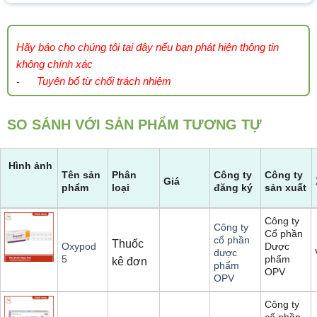
Hãy báo cho chúng tôi tại đây nếu bạn phát hiện thông tin
không chính xác
Tuyên bố từ chối trách nhiệm
-
SO SÁNH VỚI SẢN PHẨM TƯƠNG TỰ
Hình ảnh
Tên sản
Phân
Công ty
Công ty
Giá
phẩm
loại
đăng ký
sản xuất
Công ty
Công ty
Cổ phần
cổ phần
Thuốc
Dược
Oxypod
dược
phẩm
5
kê đơn
phẩm
OPV
OPV
Công ty