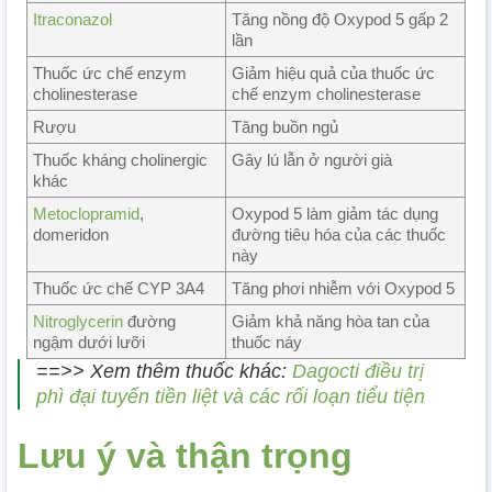
Itraconazol
Tăng nồng độ Oxypod 5 gấp 2
lần
Thuốc ức chế enzym
Giảm hiệu quả của thuốc ức
cholinesterase
chế enzym cholinesterase
Rượu
Tăng buồn ngủ
Thuốc kháng cholinergic
Gây lú lẫn ở người già
khác
Metoclopramid
,
Oxypod 5 làm giảm tác dụng
domeridon
đường tiêu hóa của các thuốc
này
Thuốc ức chế CYP 3A4
Tăng phơi nhiễm với Oxypod 5
Nitroglycerin
đường
Giảm khả năng hòa tan của
ngậm dưới lưỡi
thuốc náy
==>> Xem thêm thuốc khác:
Dagocti điều trị
phì đại tuyến tiền liệt và các rối loạn tiểu tiện
Lưu ý và thận trọng