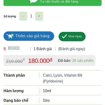
Tư vấn thuốc và đặt hàng
Số lượng
Siro Nutrohadi F số lượng
Thêm vào giỏ hàng
Mua ngay
5
1 Đánh giá
(Đánh giá ngay)
5.00
1
trên 5
dựa trên
Giá
Giá
180.000
đ
đ
Đã bán:
36 sản phẩm
210.000
đánh giá
gốc
hiện
là:
tại
Thành phần
Calci
,
Lysin
,
Vitamin B6
210.000
là:
(Pyridoxine)
đ.
180.000
đ.
Hàm lượng
10ml
Dạng bào chế
Siro