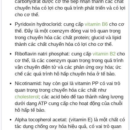
carbohydrat được cơ thể tiếp nhận thành các chất
chuyển hóa có lợi cho quá trình phát triển và có lợi
cho cơ thể.
Pyridoxin hydroclorid: cung cấp
vitamin B6
cho cơ
thể. Đây là một coenzym đóng vai trò quan trọng
trong chuyển hóa các chất protein; glucid và lipid
thành các chất chuyển hóa có lợi cho cơ thể.
Riboflavin natri phosphat: cung cấp
vitamin B2
cho
cơ thể, là các coenzym quan trọng trong quá trình
vận chuyển điện tử và các phản ứng oxy hóa; ức
chế các quá trình hô hấp chuyển hóa ở tế bào.
Nicotinamid: hay còn gọi là vitamin PP có vai trò
quan trọng trong chuyển hóa các chất như
cholesterol
; các acid béo để tạo thành năng lượng
dưới dạng ATP cung cấp cho hoạt động của chuỗi
hô hấp tế bào.
Alpha tocopherol acetat: (vitamin E) là một chất có
tác dụng chống oxy hóa hiệu quả, có vai trò quan