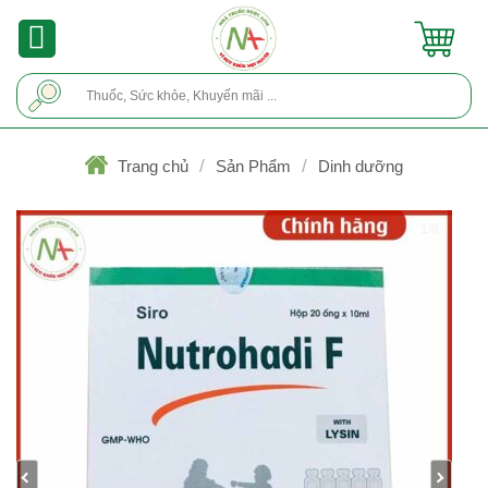
Skip
to
content
Tìm
kiếm:
/
/
Trang chủ
Sản Phẩm
Dinh dưỡng
1/8