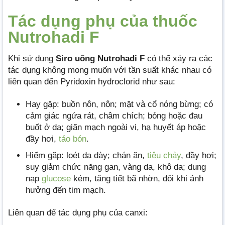
Tác dụng phụ của thuốc
Nutrohadi F
Khi sử dụng
Siro uống Nutrohadi F
có thể xảy ra các
tác dụng không mong muốn với tần suất khác nhau có
liên quan đến Pyridoxin hydroclorid như sau:
Hay gặp: buồn nôn, nôn; mặt và cổ nóng bừng; có
cảm giác ngứa rát, châm chích; bỏng hoặc đau
buốt ở da; giãn mạch ngoài vi, hạ huyết áp hoặc
đầy hơi,
táo bón
.
Hiếm gặp: loét dạ dày; chán ăn,
tiêu chảy
, đầy hơi;
suy giảm chức năng gan, vàng da, khô da; dung
nạp
glucose
kém, tăng tiết bã nhờn, đôi khi ảnh
hưởng đến tim mạch.
Liên quan đế tác dụng phụ của canxi: