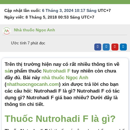
Cập nhật lần cuối:
6 Tháng 3, 2024 10:17 Sáng
UTC+7
Ngày viết:
8 Tháng 5, 2018 00:53 Sáng
UTC+7
Nhà thuốc Ngọc Anh
Ước tính 7 phút đọc
Trên thị trường hiện nay có rất nhiều thông tin về
sả
n phẩm thuốc
Nutrohadi F
tuy nhiên còn chưa
đầy đủ. Bài này
nhà thuốc Ngọc Anh
(
nhathuocngocanh.com
) xin được trả lời cho bạn
các câu hỏi: Nutrohadi F là gì? Nutrohadi F có tác
dụng gì? Nutrohadi F giá bao nhiêu? Dưới đây là
thông tin chi tiết.
Thuốc Nutrohadi F là gì?