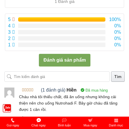
hạng
5.00
5
1 Đánh giá
sao
5
100%
4
0%
3
0%
2
0%
1
0%
Đánh giá sản phẩm
Tìm
(1 đánh giá)
Hiền
Đã mua hàng
Được xếp
Cháu nhà tôi thiếu chất, đã ăn uống nhưng không cải
hạng
5
5
thiện nên cho uống Nutrohadi F. Bây giờ cháu đã tăng
sao
được 1 cân rồi.
0
Thích
-
26 Tháng 9, 2022 11:23 Sáng
Gọi ngay
Chat ngay
Bình luận
Mua ngay
Danh mục