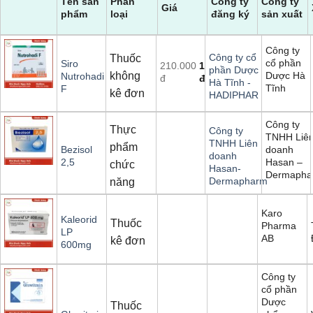
Tên sản
Phân
Công ty
Công ty
Giá
phẩm
loại
đăng ký
sản xuất
Công ty
Công ty cổ
Thuốc
cổ phần
Siro
210.000
180.000
phần Dược
không
Dược Hà
Nutrohadi
Giá
Giá
đ
đ
Hà Tĩnh -
Tĩnh
F
gốc
hiện
kê đơn
HADIPHAR
là:
tại
210.000
là:
Công ty
đ.
180.000
Thực
Công ty
TNHH Liê
đ.
TNHH Liên
phẩm
doanh
Bezisol
doanh
Hasan –
2,5
chức
Hasan-
Dermapha
Dermapharm
năng
Karo
Kaleorid
Thuốc
Pharma
LP
AB
kê đơn
600mg
Công ty
cổ phần
Dược
Thuốc