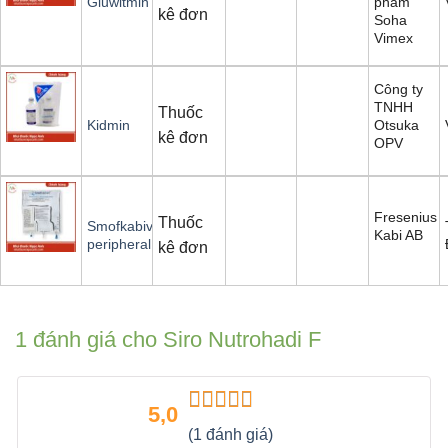
phẩm
Gluwitmin
kê đơn
Soha
Vimex
Công ty
TNHH
Thuốc
Otsuka
Kidmin
kê đơn
OPV
Fresenius
Thuốc
Smofkabiven
Kabi AB
peripheral
kê đơn
1 đánh giá cho
Siro Nutrohadi F
5,0
Được xếp
(1 đánh giá)