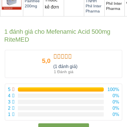
Painfree
TNHH
Phil Inter
200mg
Phil Inter
kê đơn
Pharma
Pharma
1 đánh giá cho
Mefenamic Acid 500mg
RiteMED
5,0
Được xếp
(1 đánh giá)
hạng
5.00
5
1 Đánh giá
sao
5
100%
4
0%
3
0%
2
0%
1
0%