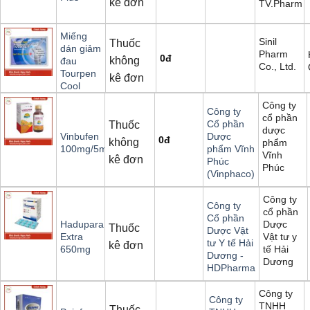
kê đơn
TV.Pharm
Miếng
Sinil
Thuốc
dán giảm
Pharm
0
đ
không
đau
Co., Ltd.
Tourpen
kê đơn
Cool
Công ty
Công ty
cổ phần
Cổ phần
Thuốc
dược
Vinbufen
Dược
0
đ
không
phẩm
100mg/5ml
phẩm Vĩnh
Vĩnh
kê đơn
Phúc
Phúc
(Vinphaco)
Công ty
Công ty
cổ phần
Cổ phần
Dược
Hadupara
Thuốc
Dược Vật
Vật tư y
Extra
tư Y tế Hải
kê đơn
tế Hải
650mg
Dương -
Dương
HDPharma
Công ty
Công ty
TNHH
Thuốc