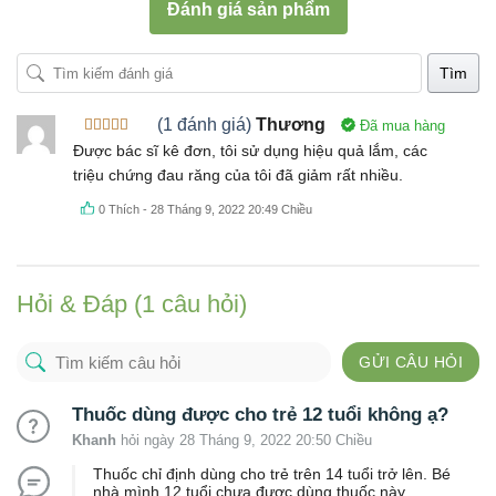
Đánh giá sản phẩm
Tìm
(1 đánh giá)
Thương
Đã mua hàng
Được xếp
Được bác sĩ kê đơn, tôi sử dụng hiệu quả lắm, các
hạng
5
5
triệu chứng đau răng của tôi đã giảm rất nhiều.
sao
0
Thích
-
28 Tháng 9, 2022 20:49 Chiều
Hỏi & Đáp (1 câu hỏi)
GỬI CÂU HỎI
Thuốc dùng được cho trẻ 12 tuổi không ạ?
Khanh
hỏi ngày 28 Tháng 9, 2022 20:50 Chiều
Thuốc chỉ định dùng cho trẻ trên 14 tuổi trở lên. Bé
nhà mình 12 tuổi chưa được dùng thuốc này.