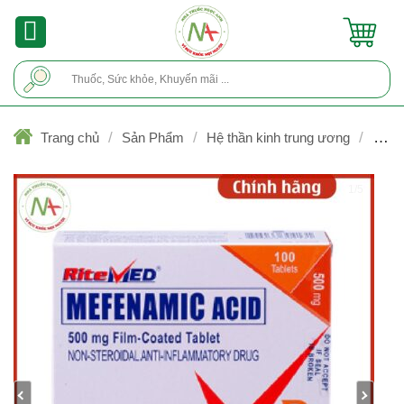
Skip
to
content
Tìm
kiếm:
/
/
/
Trang chủ
Sản Phẩm
Hệ thần kinh trung ương
Giả
đau, hạ sốt (không Opioid)
1/5