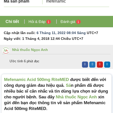
Mã sản phẩm
mefenamic
Chi tiết
Hỏi & Đáp
Đánh giá
1
1
Cập nhật lần cuối:
6 Tháng 11, 2022 08:04 Sáng
UTC+7
Ngày viết:
1 Tháng 4, 2018 12:44 Chiều
UTC+7
Nhà thuốc Ngọc Anh
Ước tính 6 phút đọc
Mefenamic Acid 500mg RiteMED
được biết đến với
công dụng giảm đau hiệu quả.
Sả
n phẩm đã được
nhiều bác sĩ cân nhắc và tin dùng lựa chọn sử dụng
cho người bệnh. Sau đây
Nhà thuốc Ngọc Anh
xin
gửi đến bạn đọc thông tin về sản phẩm Mefenamic
Acid 500mg RiteMED.