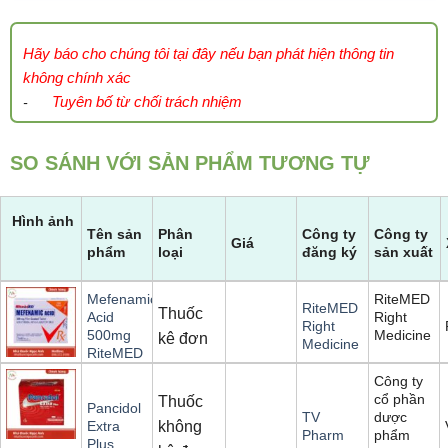
Hãy báo cho chúng tôi tại đây nếu bạn phát hiện thông tin
không chính xác
Tuyên bố từ chối trách nhiệm
-
SO SÁNH VỚI SẢN PHẨM TƯƠNG TỰ
Hình ảnh
Tên sản
Phân
Công ty
Công ty
Giá
phẩm
loại
đăng ký
sản xuất
RiteMED
Mefenamic
RiteMED
Thuốc
Right
Acid
Right
Medicine
500mg
kê đơn
Medicine
RiteMED
Công ty
cổ phần
Thuốc
Pancidol
dược
TV
không
Extra
phẩm
Pharm
Plus