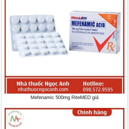
Mefenamic 500mg RiteMED giá