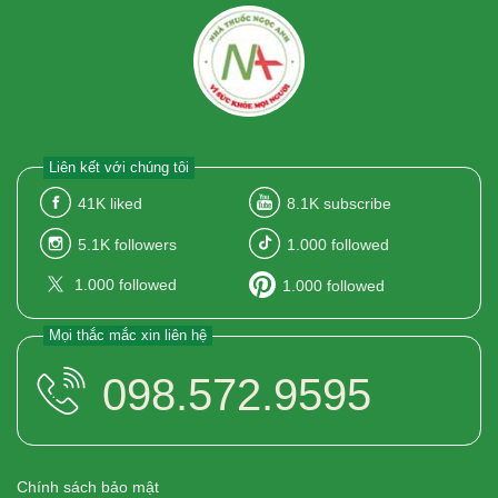
Liên kết với chúng tôi
41K
liked
8.1K
subscribe
5.1K
followers
1.000
followed
1.000
followed
1.000
followed
Mọi thắc mắc xin liên hệ
098.572.9595
Chính sách bảo mật