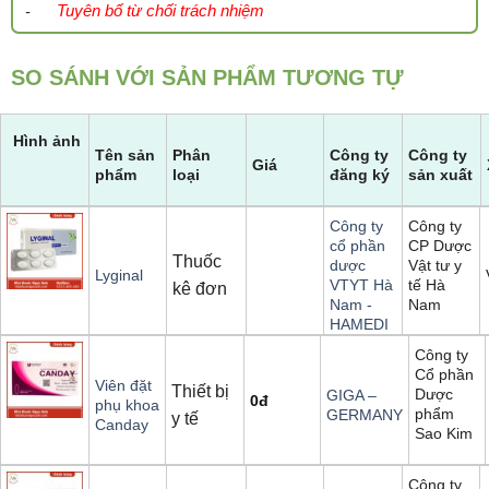
Tuyên bố từ chối trách nhiệm
-
SO SÁNH VỚI SẢN PHẨM TƯƠNG TỰ
Hình ảnh
Tên sản
Phân
Công ty
Công ty
Giá
phẩm
loại
đăng ký
sản xuất
Công ty
Công ty
CP Dược
cổ phần
Thuốc
Vật tư y
dược
Lyginal
tế Hà
VTYT Hà
kê đơn
Nam
Nam -
HAMEDI
Công ty
Cổ phần
Viên đặt
Thiết bị
Dược
GIGA –
0
đ
phụ khoa
phẩm
GERMANY
y tế
Canday
Sao Kim
Công ty