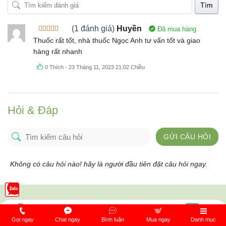
Tìm
(1 đánh giá)
Huyền
Đã mua hàng
Được xếp
Thuốc rất tốt, nhà thuốc Ngọc Anh tư vấn tốt và giao
hạng
5
5
hàng rất nhanh
sao
0
Thích
-
23 Tháng 11, 2023 21:02 Chiều
Hỏi & Đáp
GỬI CÂU HỎI
Không có câu hỏi nào! hãy là người đầu tiên đặt câu hỏi ngay.
Gọi ngay
Chat ngay
Bình luận
Mua ngay
Danh mục