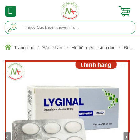
Skip
to
content
Tìm
kiếm:
/
/
/
Trang chủ
Sản Phẩm
Hệ tiết niệu - sinh dục
Điều trị
vùng âm đạo
1/7