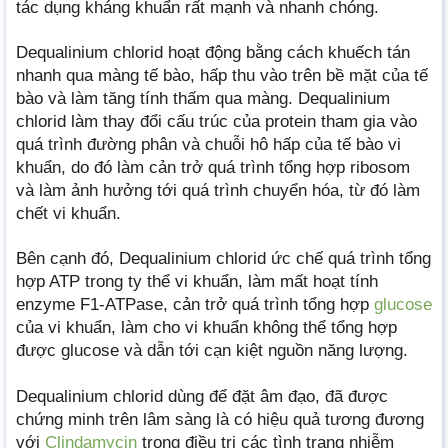
tác dụng kháng khuẩn rất mạnh và nhanh chóng.
Dequalinium chlorid hoạt động bằng cách khuếch tán
nhanh qua màng tế bào, hấp thu vào trên bề mặt của tế
bào và làm tăng tính thấm qua màng. Dequalinium
chlorid làm thay đổi cấu trúc của protein tham gia vào
quá trình đường phân và chuỗi hô hấp của tế bào vi
khuẩn, do đó làm cản trở quá trình tổng hợp ribosom
và làm ảnh hưởng tới quá trình chuyển hóa, từ đó làm
chết vi khuẩn.
Bên cạnh đó, Dequalinium chlorid ức chế quá trình tổng
hợp ATP trong ty thể vi khuẩn, làm mất hoạt tính
enzyme F1-ATPase, cản trở quá trình tổng hợp
glucose
của vi khuẩn, làm cho vi khuẩn không thể tổng hợp
được glucose và dẫn tới cạn kiệt nguồn năng lượng.
Dequalinium chlorid dùng để đặt âm đạo, đã được
chứng minh trên lâm sàng là có hiệu quả tương đương
với
Clindamycin
trong điều trị các tình trạng nhiễm