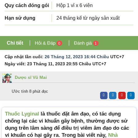
Quy cách đóng gói
Hộp 1 vỉ x 6 viên
Hạn sử dụng
24 tháng kể từ ngày sản xuất
Chi tiết
Hỏi & Đáp
Đánh giá
0
1
Cập nhật lần cuối:
26 Tháng 12, 2023 16:44 Chiều
UTC+7
Ngày viết:
23 Tháng 11, 2023 20:55 Chiều
UTC+7
Dược sĩ Vũ Mai
Ước tính 8 phút đọc
Thuốc Lyginal
là thuốc đặt âm đạo, có tác dụng
chống lại các vi khuẩn gây bệnh, thường được sử
dụng trên lâm sàng để điều trị viêm âm đạo do các
vi khuẩn có hại gây ra.
Trong bài viết này,
Nhà