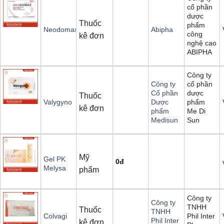
cổ phần
dược
Thuốc
phẩm
Neodomax
Abipha
công
kê đơn
nghệ cao
ABIPHA
Công ty
cổ phần
Công ty
dược
Cổ phần
Thuốc
phẩm
Valygyno
Dược
kê đơn
Me Di
phẩm
Sun
Medisun
Mỹ
Gel PK
0
đ
Melysa
phẩm
Công ty
Công ty
TNHH
Thuốc
TNHH
Phil Inter
Colvagi
Phil Inter
kê đơn