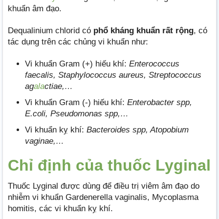
khuẩn âm đạo.
Dequalinium chlorid có
phổ kháng khuẩn rất rộng
, có
tác dụng trên các chủng vi khuẩn như:
Vi khuẩn Gram (+) hiếu khí:
Enterococcus
faecalis, Staphylococcus aureus, Streptococcus
ag
ala
ctiae,…
Vi khuẩn Gram (-) hiếu khí:
Enterobacter spp,
E.coli, Pseudomonas spp,…
Vi khuẩn kỵ khí:
Bacteroides spp, Atopobium
vaginae,…
Chỉ định của thuốc Lyginal
Thuốc Lyginal được dùng để điều trị viêm âm đạo do
nhiễm vi khuẩn Gardenerella vaginalis, Mycoplasma
homitis, các vi khuẩn kỵ khí.