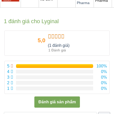
Pharma
Pharma
1 đánh giá cho
Lyginal
5,0
Được xếp
(1 đánh giá)
hạng
5.00
5
1 Đánh giá
sao
5
100%
4
0%
3
0%
2
0%
1
0%
Đánh giá sản phẩm