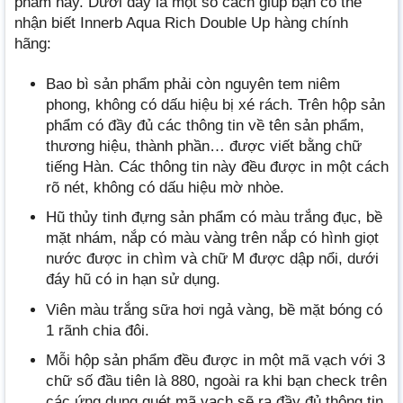
phẩm này. Dưới đây là một số cách giúp bạn có thể
nhận biết Innerb Aqua Rich Double Up hàng chính
hãng:
Bao bì sản phẩm phải còn nguyên tem niêm
phong, không có dấu hiệu bị xé rách. Trên hộp sản
phẩm có đầy đủ các thông tin về tên sản phẩm,
thương hiệu, thành phần… được viết bằng chữ
tiếng Hàn. Các thông tin này đều được in một cách
rõ nét, không có dấu hiệu mờ nhòe.
Hũ thủy tinh đựng sản phẩm có màu trắng đục, bề
mặt nhám, nắp có màu vàng trên nắp có hình giọt
nước được in chìm và chữ M được dập nổi, dưới
đáy hũ có in hạn sử dụng.
Viên màu trắng sữa hơi ngả vàng, bề mặt bóng có
1 rãnh chia đôi.
Mỗi hộp sản phẩm đều được in một mã vạch với 3
chữ số đầu tiên là 880, ngoài ra khi bạn check trên
các ứng dụng quét mã vạch sẽ ra đầy đủ thông tin