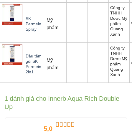
Công ty
TNHH
Dược Mỹ
SK
Mỹ
phẩm
Permein
phẩm
Quang
Spray
Xanh
Công ty
TNHH
Dầu tắm
Dược Mỹ
Mỹ
gội SK
phẩm
Permein
phẩm
Quang
2in1
Xanh
1 đánh giá cho
Innerb Aqua Rich Double
Up
5,0