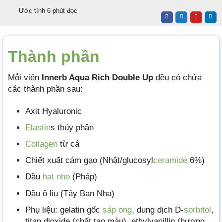
Ước tính 6 phút đọc
Thành phần
Mỗi viên
Innerb Aqua Rich Double Up
đều có chứa
các thành phần sau:
Axit Hyaluronic
Elastin
s thủy phân
Collagen
từ cá
Chiết xuất cám gạo (Nhật/glucosyl
ceramide
6%)
Dầu
hạt nho
(Pháp)
Dầu ô liu (Tây Ban Nha)
Phụ liệu: gelatin gốc
sáp ong
, dung dịch D-
sorbitol
,
titan dioxide (chất tạo màu), ethylvanillin (hương