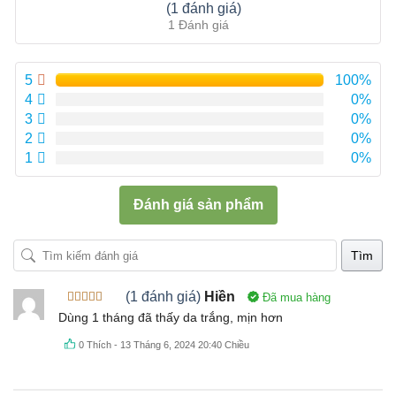
Được xếp
(1 đánh giá)
hạng
5.00
5
1 Đánh giá
sao
5
100%
4
0%
3
0%
2
0%
1
0%
Đánh giá sản phẩm
Tìm
(1 đánh giá)
Hiền
Đã mua hàng
Được xếp
Dùng 1 tháng đã thấy da trắng, mịn hơn
hạng
5
5
sao
0
Thích
-
13 Tháng 6, 2024 20:40 Chiều