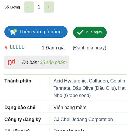
Số lượng
Innerb Aqua Rich Double Up số lượng
Thêm vào giỏ hàng
Mua ngay
5
1 Đánh giá
(Đánh giá ngay)
5.00
1
trên 5
dựa trên
0
đ
Đã bán:
35 sản phẩm
đánh giá
Thành phần
Acid Hyaluronic
,
Collagen
,
Gelatin
Tannate
,
Dầu Olive (Dầu Oliu)
,
Hạt
Nho (Grape seed)
Dạng bào chế
Viên nang mềm
Công ty đăng ký
CJ CheilJedang Corporation