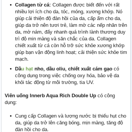
Collagen từ cá:
Collagen được biết đến với rất
nhiều lợi ích cho da, tóc, móng, xương khớp. Nó
giúp cải thiện độ đàn hồi của da, cấp ẩm cho da,
giúp da trở nên tươi trẻ, làm mờ các nếp nhăn trên
da, mờ nám, đẩy nhanh quá trình lành thương duy
trì độ min màng và săn chắc của da. Collagen
chiết xuất từ cá còn hỗ trỡ sức khỏe xương khớp
giúp bạn vận động linh hoạt; cải thiện sức khỏe tim
mạch.
Dầ
u hạt
nho, dầu oliu, chiết xuất cám gạo
có
công dụng trong việc chống oxy hóa, bảo vệ da
khỏi tác động từ môi trường, tia UV.
Viên uống Innerb Aqua Rich Double Up
có công
dụng:
Cung cấp Collagen và lượng nước bị thiếu hụt cho
da, giúp da trở lên căng bóng, mịn màng, tăng độ
đàn hồi cho da.