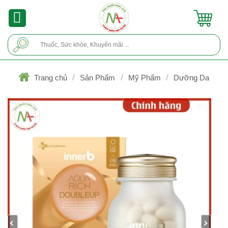
Skip
to
content
Tìm
kiếm:
/
/
/
Trang chủ
Sản Phẩm
Mỹ Phẩm
Dưỡng Da
1/5