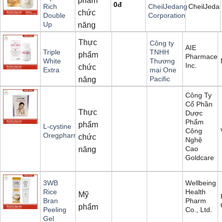
phẩm
0
đ
CheilJeda
Rich
CheilJedang
chức
Double
Corporation
Up
năng
Thực
Công ty
AIE
Triple
TNHH
phẩm
Pharmaceut
White
Thương
Inc.
chức
Extra
mại One
Pacific
năng
Công Ty
Cổ Phần
Thực
Dược
Phẩm
phẩm
L-cystine
Công
Oregpharm
chức
Nghệ
Cao
năng
Goldcare
Wellbeing
3WB
Health
Rice
Mỹ
Pharm
Bran
phẩm
Co., Ltd.
Peeling
Gel