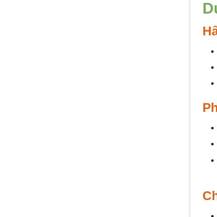
D
Hấ
Ph
Ch