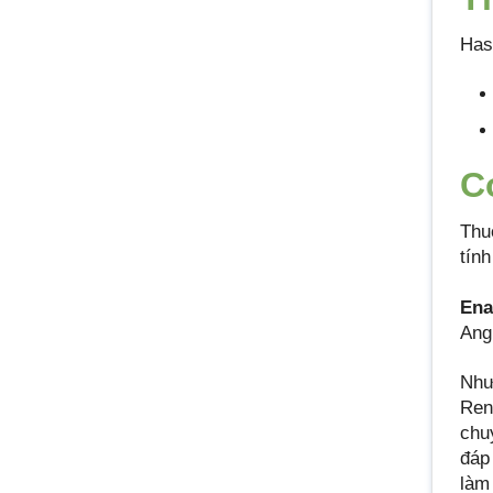
Has
C
Thu
tín
Ena
Angi
Như
Reni
chu
đáp
làm