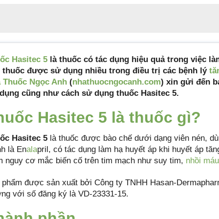
ốc Hasitec 5
là thuốc có tác dụng hiệu quả trong việc l
, thuốc được sử dụng nhiều trong điều trị các bệnh lý
tă
 Thuốc Ngọc Anh
(
nhathuocngocanh.com
) xin gửi đến b
 dụng cũng như cách sử dụng thuốc Hasitec 5.
huốc Hasitec 5 là thuốc gì?
ốc Hasitec 5
là thuốc được bào chế dưới dạng viên nén, d
nh là En
ala
pril, có tác dụng làm hạ huyết áp khi huyết áp t
m nguy cơ mắc biến cố trên tim mạch như suy tim,
nhồi máu
 phẩm được sản xuất bởi Công ty TNHH Hasan-Dermapha
ờng với số đăng ký là VD-23331-15.
hành phần