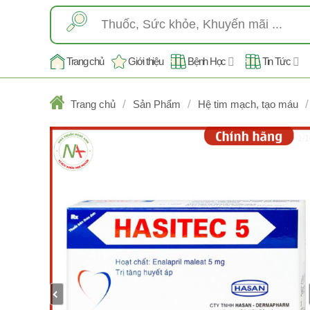
Skip
Tìm
to
kiếm:
content
Trang chủ
Giới thiệu
Bệnh Học
Tin Tức
/
/
/
Trang chủ
Sản Phẩm
Hệ tim mạch, tạo máu
1/