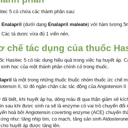
itec 5 có chứa các thành phần sau:
Enalapril
(dưới dạng
Enalapril maleate
) với hàm lượng 5
Các tá dược vừa đủ 1 viên nén.
ơ chế tác dụng của thuốc Has
ốc Hasitec 5 có tác dụng hiệu quả trong việc hạ huyết áp. 
h sinh học của một thành phần chính có trong thuốc.
lapril
là một trong những thuốc thuộc nhóm thuốc ức chế m
otensin II, từ đó ngăn chặn các tác động của Angiotensin II 
 đã biết, khi huyết áp hạ, dòng máu đi qua thận giảm sẽ kích
n sau khi được sinh ra sẽ là enzyme có vai trò chuyển đổi A
yển hoá bởi Angiotensin coverting enzyme (ACE) chuyển thành
 ứng như: tăng nhịp tim, co mạch, tăng sản sinh Aldosterone
 cho huyết áp được tăng lên.