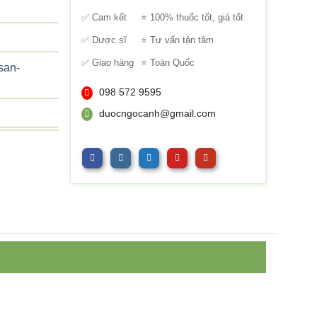
sao
✅ Cam kết
⭐ 100% thuốc tốt, giá tốt
✅ Dược sĩ
⭐ Tư vấn tận tâm
✅ Giao hàng
⭐ Toàn Quốc
san-
098 572 9595
duocngocanh@gmail.com
pharm