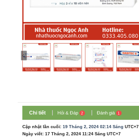
Chi tiết
Hỏi & Đáp
Đánh giá
2
1
Cập nhật lần cuối:
19 Tháng 2, 2024 02:14 Sáng
UTC+7
Ngày viết:
17 Tháng 2, 2024 11:24 Sáng
UTC+7