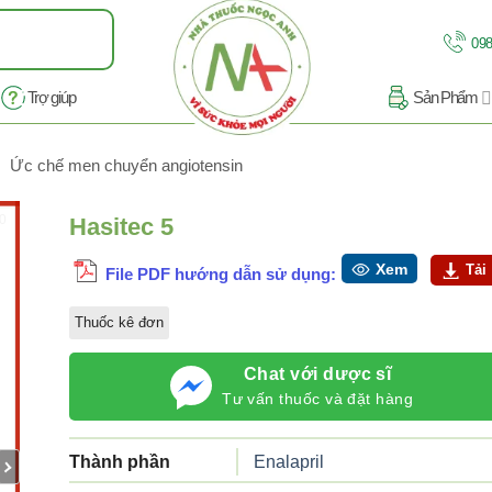
098
Trợ giúp
Sản Phẩm
Ức chế men chuyển angiotensin
10
Hasitec 5
Xem
Tải
File PDF hướng dẫn sử dụng:
Thuốc kê đơn
Chat với dược sĩ
Tư vấn thuốc và đặt hàng
Thành phần
Enalapril