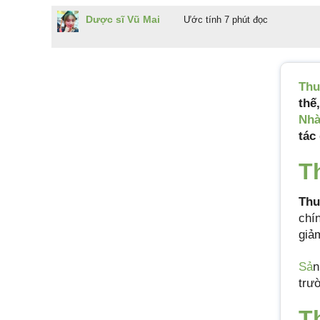
Dược sĩ Vũ Mai
Ước tính 7 phút đọc
Thu
thế
Nhà
tác
T
Thu
chí
giả
Sả
n
trư
T