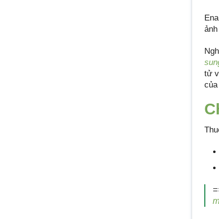
Ena
ảnh
Ngh
sun
tử v
của
C
Thu
=
m