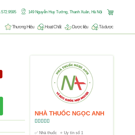
.572.9595
149 Nguyễn Huy Tưởng, Thanh Xuân, Hà Nội
Thương Hiệu
Hoạt Chất
Dược liệu
Tá dược
NHÀ THUỐC NGỌC ANH
Được xếp
hạng
5.00
5
✅ Nhà thuốc
⭐ Uy tín số 1