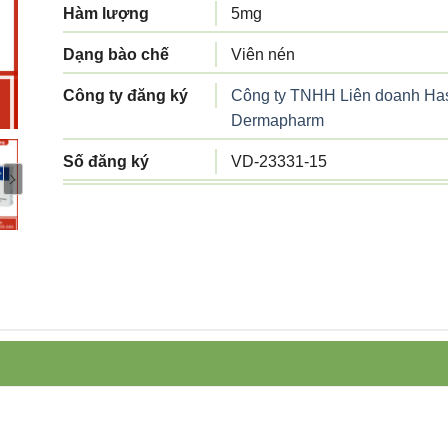
Hàm lượng
5mg
Dạng bào chế
Viên nén
Công ty đăng ký
Công ty TNHH Liên doanh Ha
Dermapharm
Số đăng ký
VD-23331-15
Công ty sản xuất
Công ty TNHH Hasan-Derma
Tiêu chuẩn sản
Tiêu chuẩn cơ sở
xuất
Xuất xứ
Việt Nam
Quy cách đóng gói
Hộp 3 vỉ x 10 viên
Hạn sử dụng
48 tháng kể từ ngày sản xuất