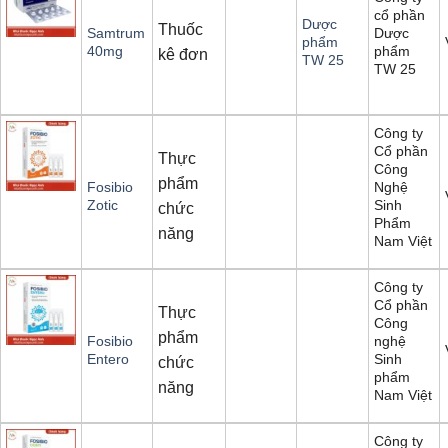
cổ phần
Dược
Thuốc
Dược
Samtrum
phẩm
phẩm
40mg
kê đơn
TW 25
TW 25
Công ty
Cổ phần
Thực
Công
phẩm
Nghệ
Fosibio
Sinh
Zotic
chức
Phẩm
năng
Nam Việt
Công ty
Cổ phần
Thực
Công
phẩm
nghệ
Fosibio
Sinh
Entero
chức
phẩm
năng
Nam Việt
Công ty