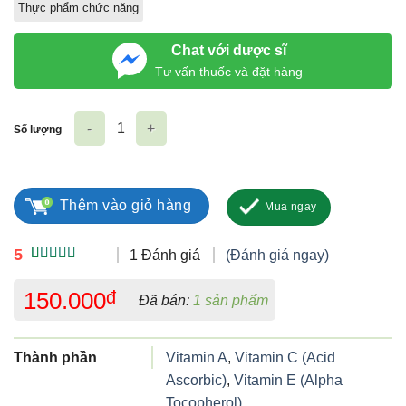
Thực phẩm chức năng
Chat với dược sĩ
Tư vấn thuốc và đặt hàng
Số lượng
Freeze-dried Smoothie Melts Mixed Veggies and Fruit Flavour
Thêm vào giỏ hàng
Mua ngay
5
1 Đánh giá
(Đánh giá ngay)
5.00
1
trên 5
dựa trên
150.000
đ
Đã bán:
1 sản phẩm
đánh giá
Thành phần
Vitamin A
,
Vitamin C (Acid
Ascorbic)
,
Vitamin E (Alpha
Tocopherol)