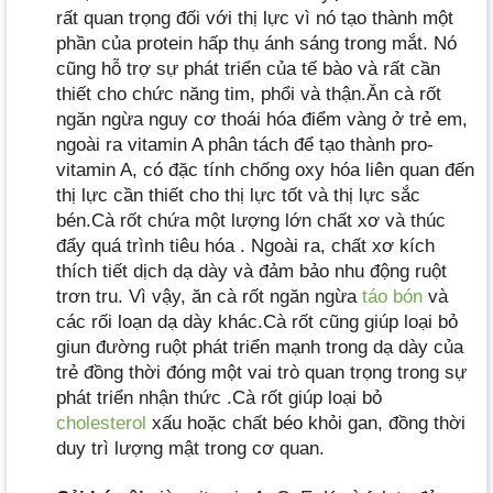
rất quan trọng đối với thị lực vì nó tạo thành một
phần của protein hấp thụ ánh sáng trong mắt. Nó
cũng hỗ trợ sự phát triển của tế bào và rất cần
thiết cho chức năng tim, phổi và thận.Ăn cà rốt
ngăn ngừa nguy cơ thoái hóa điểm vàng ở trẻ em,
ngoài ra vitamin A phân tách để tạo thành pro-
vitamin A, có đặc tính chống oxy hóa liên quan đến
thị lực cần thiết cho thị lực tốt và thị lực sắc
bén.Cà rốt chứa một lượng lớn chất xơ và thúc
đẩy quá trình tiêu hóa . Ngoài ra, chất xơ kích
thích tiết dịch dạ dày và đảm bảo nhu động ruột
trơn tru. Vì vậy, ăn cà rốt ngăn ngừa
táo bón
và
các rối loạn dạ dày khác.Cà rốt cũng giúp loại bỏ
giun đường ruột phát triển mạnh trong dạ dày của
trẻ đồng thời đóng một vai trò quan trọng trong sự
phát triển nhận thức .Cà rốt giúp loại bỏ
cholesterol
xấu hoặc chất béo khỏi gan, đồng thời
duy trì lượng mật trong cơ quan.