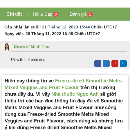
Chi tiết
Hỏi & Đáp
Đánh giá
0
1
Cập nhật lần cuối:
21 Tháng 12, 2023 15:44 Chiều
UTC+7
Ngày viết:
28 Tháng 11, 2022 16:08 Chiều
UTC+7
Dược sĩ Minh Thư
Ước tính 8 phút đọc
Hiện nay thông tin về
Freeze-dried Smoothie Melts
Mixed Veggies and Fruit Flavour
trên thị trường
chưa đầy đủ. Vì vậy
Nhà thuốc Ngọc Anh
sẽ giới
thiệu tới các bạn đọc thông tin đầy đủ về Smoothie
Melts Mixed Veggies and Fruit Flavour như công
dụng của Freeze-dried Smoothie Melts Mixed
Veggies and Fruit Flavour, cách dùng và những lưu
ý khi dùng Freeze-dried Smoothie Melts Mixed