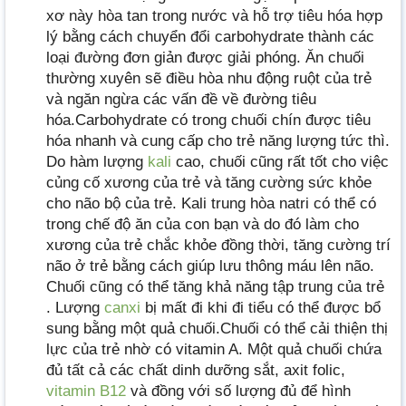
xơ này hòa tan trong nước và hỗ trợ tiêu hóa hợp
lý bằng cách chuyển đổi carbohydrate thành các
loại đường đơn giản được giải phóng. Ăn chuối
thường xuyên sẽ điều hòa nhu động ruột của trẻ
và ngăn ngừa các vấn đề về đường tiêu
hóa.Carbohydrate có trong chuối chín được tiêu
hóa nhanh và cung cấp cho trẻ năng lượng tức thì.
Do hàm lượng
kali
cao, chuối cũng rất tốt cho việc
củng cố xương của trẻ và tăng cường sức khỏe
cho não bộ của trẻ. Kali trung hòa natri có thể có
trong chế độ ăn của con bạn và do đó làm cho
xương của trẻ chắc khỏe đồng thời, tăng cường trí
não ở trẻ bằng cách giúp lưu thông máu lên não.
Chuối cũng có thể tăng khả năng tập trung của trẻ
. Lượng
canxi
bị mất đi khi đi tiểu có thể được bổ
sung bằng một quả chuối.Chuối có thể cải thiện thị
lực của trẻ nhờ có vitamin A. Một quả chuối chứa
đủ tất cả các chất dinh dưỡng sắt, axit folic,
vitamin B12
và đồng với số lượng đủ để hình