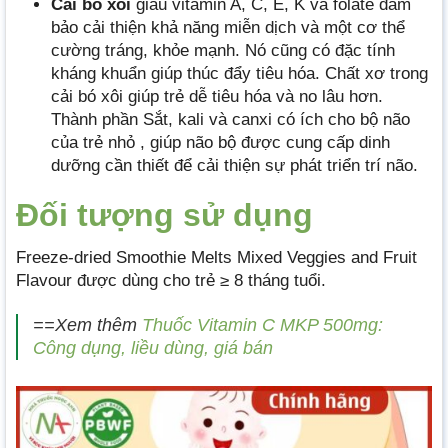
Cải bó xôi
giàu vitamin A, C, E, K và folate đảm
bảo cải thiện khả năng miễn dịch và một cơ thể
cường tráng, khỏe mạnh. Nó cũng có đặc tính
kháng khuẩn giúp thúc đẩy tiêu hóa. Chất xơ trong
cải bó xôi giúp trẻ dễ tiêu hóa và no lâu hơn.
Thành phần Sắt, kali và canxi có ích cho bộ não
của trẻ nhỏ , giúp não bộ được cung cấp dinh
dưỡng cần thiết để cải thiện sự phát triển trí não.
Đối tượng sử dụng
Freeze-dried Smoothie Melts Mixed Veggies and Fruit
Flavour được dùng cho trẻ ≥ 8 tháng tuổi.
==Xem thêm
Thuốc Vitamin C MKP 500mg:
Công dụng, liều dùng, giá bán