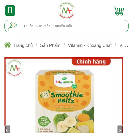
Skip
to
content
Tìm
kiếm:
/
/
/
Trang chủ
Sản Phẩm
Vitamin - Khoáng Chất
Vitami
& khoáng chất trong nhi khoa
1/6