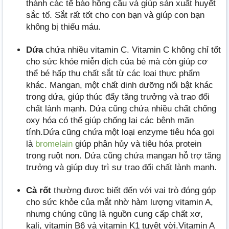
thành các tế bào hồng cầu và giúp sản xuất huyết
sắc tố. Sắt rất tốt cho con bạn và giúp con bạn
không bị thiếu máu.
Dứa
chứa nhiều vitamin C. Vitamin C không chỉ tốt
cho sức khỏe miễn dịch của bé mà còn giúp cơ
thể bé hấp thụ chất sắt từ các loại thực phẩm
khác. Mangan, một chất dinh dưỡng nổi bật khác
trong dứa, giúp thúc đẩy tăng trưởng và trao đổi
chất lành mạnh. Dứa cũng chứa nhiều chất chống
oxy hóa có thể giúp chống lại các bệnh mãn
tính.Dứa cũng chứa một loại enzyme tiêu hóa gọi
là
bromelain
giúp phân hủy và tiêu hóa protein
trong ruột non. Dứa cũng chứa mangan hỗ trợ tăng
trưởng và giúp duy trì sự trao đổi chất lành mạnh.
Cà rốt
thường được biết đến với vai trò đóng góp
cho sức khỏe của mắt nhờ hàm lượng vitamin A,
nhưng chúng cũng là nguồn cung cấp chất xơ,
kali, vitamin B6 và vitamin K1 tuyệt vời.Vitamin A