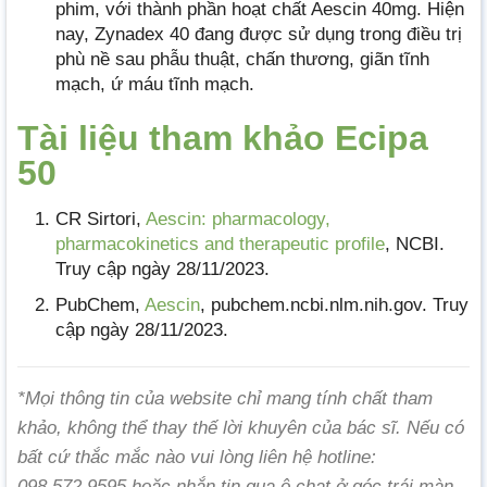
phim, với thành phần hoạt chất Aescin 40mg. Hiện
nay, Zynadex 40 đang được sử dụng trong điều trị
phù nề sau phẫu thuật, chấn thương, giãn tĩnh
mạch, ứ máu tĩnh mạch.
Tài liệu tham khảo Ecipa
50
CR Sirtori,
Aescin: pharmacology,
pharmacokinetics and therapeutic profile
, NCBI.
Truy cập ngày 28/11/2023.
PubChem,
Aescin
, pubchem.ncbi.nlm.nih.gov. Truy
cập ngày 28/11/2023.
*Mọi thông tin của website chỉ mang tính chất tham
khảo, không thể thay thế lời khuyên của bác sĩ. Nếu có
bất cứ thắc mắc nào vui lòng liên hệ hotline:
098.572.9595 hoặc nhắn tin qua ô chat ở góc trái màn