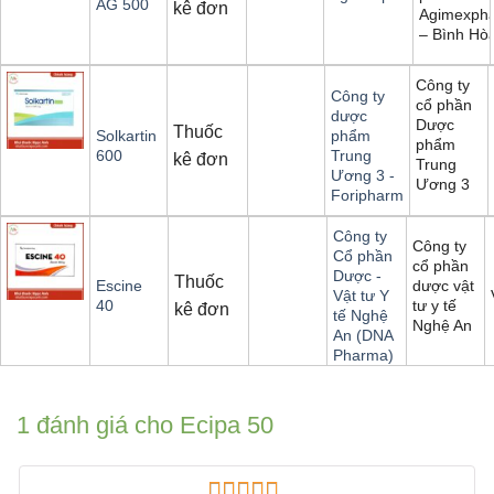
AG 500
kê đơn
Agimexph
– Bình Hò
Công ty
Công ty
cổ phần
dược
Dược
Thuốc
Solkartin
phẩm
phẩm
600
Trung
kê đơn
Trung
Ương 3 -
Ương 3
Foripharm
Công ty
Công ty
Cổ phần
cổ phần
Dược -
Thuốc
dược vật
Escine
Vật tư Y
tư y tế
40
kê đơn
tế Nghệ
Nghệ An
An (DNA
Pharma)
1 đánh giá cho
Ecipa 50