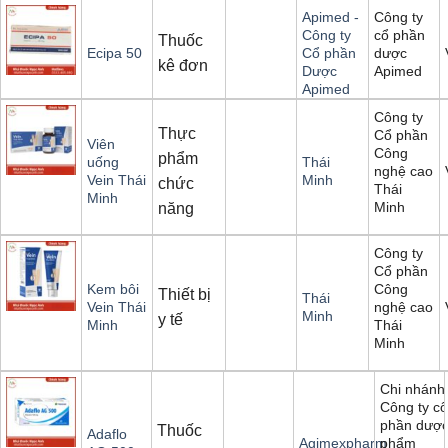
Công ty
Apimed -
cổ phần
Công ty
Thuốc
dược
Ecipa 50
Cổ phần
kê đơn
Apimed
Dược
Apimed
Công ty
Thực
Cổ phần
Viên
Công
phẩm
uống
Thái
nghệ cao
Vein Thái
Minh
chức
Thái
Minh
Minh
năng
Công ty
Cổ phần
Công
Kem bôi
Thiết bị
Thái
nghệ cao
Vein Thái
Minh
y tế
Thái
Minh
Minh
Chi nhánh
Công ty cổ
phần dượ
Thuốc
Adaflo
phẩm
Agimexpharm