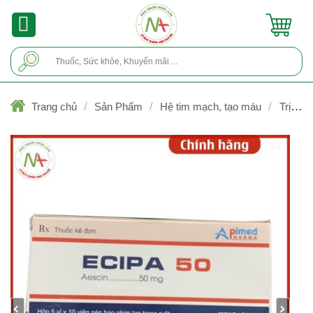
Skip
to
content
Tìm
kiếm:
/
/
/
Trang chủ
Sản Phẩm
Hệ tim mạch, tạo máu
Trị viê
tĩnh mạch, giãn tĩnh mạch
1/2