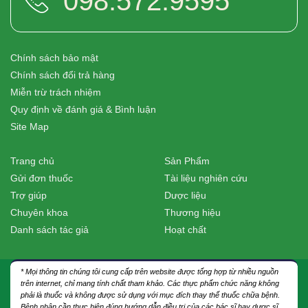
098.572.9595
Chính sách bảo mật
Chính sách đổi trả hàng
Miễn trừ trách nhiệm
Quy định về đánh giá & Bình luận
Site Map
Trang chủ
Sản Phẩm
Gửi đơn thuốc
Tài liệu nghiên cứu
Trợ giúp
Dược liệu
Chuyên khoa
Thương hiệu
Danh sách tác giả
Hoạt chất
* Mọi thông tin chúng tôi cung cấp trên website được tổng hợp từ nhiều nguồn
trên internet, chỉ mang tính chất tham khảo. Các thực phẩm chức năng không
phải là thuốc và không được sử dụng với mục đích thay thế thuốc chữa bệnh.
Bệnh nhân cần thực hiện đúng hướng dẫn điều trị của các bác sĩ hay dược sĩ