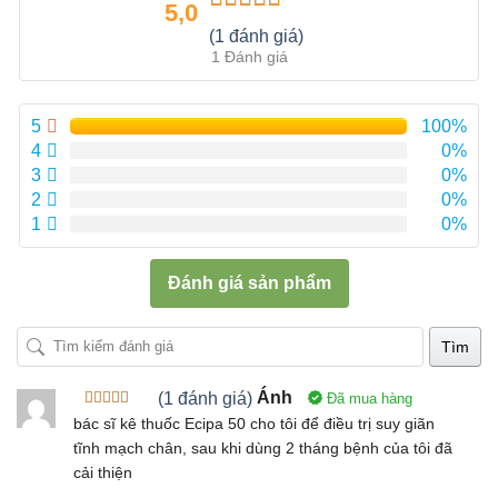
5,0
Được xếp
(1 đánh giá)
hạng
5.00
5
1 Đánh giá
sao
5
100%
4
0%
3
0%
2
0%
1
0%
Đánh giá sản phẩm
Tìm
(1 đánh giá)
Ánh
Đã mua hàng
Được xếp
bác sĩ kê thuốc Ecipa 50 cho tôi để điều trị suy giãn
hạng
5
5
tĩnh mạch chân, sau khi dùng 2 tháng bệnh của tôi đã
sao
cải thiện