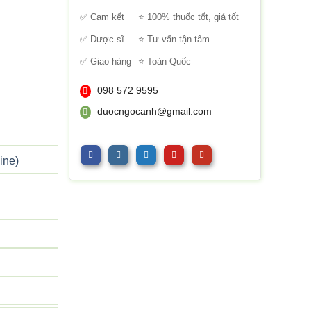
sao
✅ Cam kết
⭐ 100% thuốc tốt, giá tốt
✅ Dược sĩ
⭐ Tư vấn tận tâm
✅ Giao hàng
⭐ Toàn Quốc
098 572 9595
duocngocanh@gmail.com
ine)