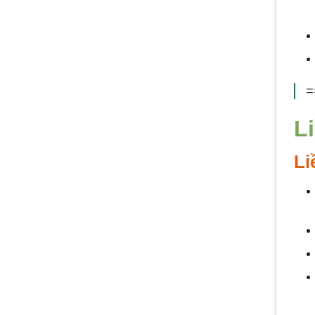
=
L
Li