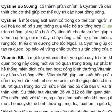
Cystine B6 500mg
có thành phần chính là Cystein và dẫn
thiết cho cơ thể giúp cơ thể duy trì các hoạt động sống.
Cystine
là một dạng axit amin có trong cơ thể con người, n
oxi hoá do nó bổ sung thông qua việc hỗ trợ tổng hợp
Gluta
trình chống lại sự lão hoá. Cystine tốt cho da và tóc: giúp 
viêm a dị ứng, nổi mề đay, cháy nắng… hỗ trợ giảm thiểu c
rụng tóc, thiếu dinh dưỡng cho tóc.Ngoài ra Cystine giúp 
tạo ra được lớp bảo vệ vững chắc trước sự tấn công của c
Vitamin B6
: là một loại vitamin thiết yếu giúp duy trì sứ
quan trọng này đóng một vai trò quan trọng trong sự phát t
hệ thống miễn dịch của bạn hoạt động bình thường.Vitamin
oxy hóa và chống viêm. Vitamin B6 giúp sản xuất hồng cầu.
dẫn truyền thần kinh, như serotonin, có thể giúp điều chỉnh
B6 rất quan trọng đối với sức khỏe não bộ của bạn vì vai tr
thần kinh. Sự thiếu hụt vitamin B6 và B12 có liên quan đế
đến nhiều nhất với tác dụng giúp giảm buồn nôn khi mang t
mức homocysteine bình thường , một loại axit amin giúp tạo
Với những tác dụng quan trong nêu trên vì vậy mà thuốc Cys