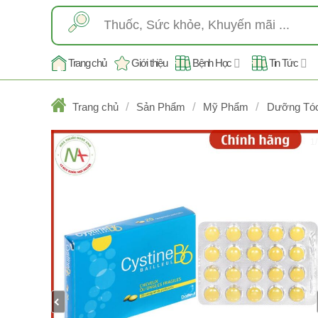
Skip
Tìm
to
kiếm:
content
Trang chủ
Giới thiệu
Bệnh Học
Tin Tức
/
/
/
Trang chủ
Sản Phẩm
Mỹ Phẩm
Dưỡng Tó
1