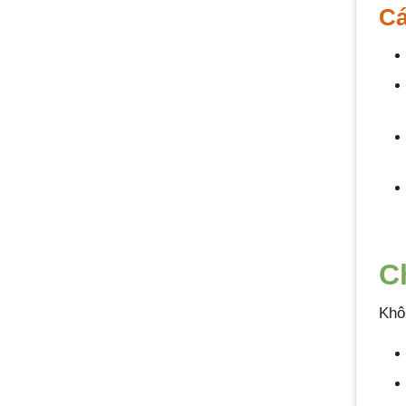
Cá
C
Khô