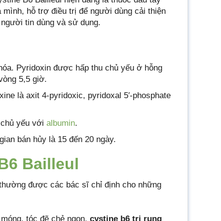
a mình, hỗ trợ điều trị để người dùng cải thiện
 người tin dùng và sử dụng.
hóa. Pyridoxin được hấp thu chủ yếu ở hỗng
vòng 5,5 giờ.
ne là axit 4-pyridoxic, pyridoxal 5′-phosphate
, chủ yếu với
albumin
.
 gian bán hủy là 15 đến 20 ngày.
B6 Bailleul
 thường được các bác sĩ chỉ định cho những
 móng, tóc đẽ chẻ ngọn,
cystine b6 trị rụng