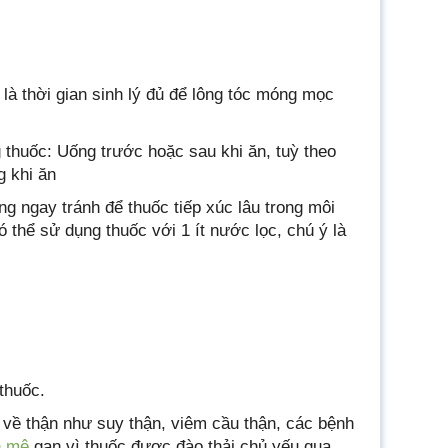
 là thời gian sinh lý đủ để lông tóc móng mọc
 thuốc: Uống trước hoặc sau khi ăn, tuỳ theo
g khi ăn
ng ngay tránh để thuốc tiếp xúc lâu trong môi
 thể sử dụng thuốc với 1 ít nước lọc, chú ý là
thuốc.
 về thận như suy thận, viêm cầu thận, các bệnh
n mê
gan vì thuốc được đào thải chủ yếu qua