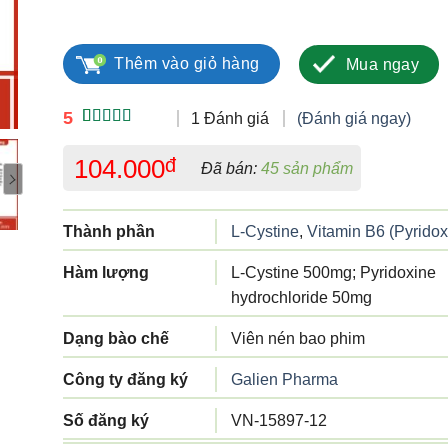
Cystine B6 Bailleul số lượng
Thêm vào giỏ hàng
Mua ngay
5
1 Đánh giá
(Đánh giá ngay)
5.00
1
trên 5
dựa trên
104.000
đ
Đã bán:
45 sản phẩm
đánh giá
Thành phần
L-Cystine
,
Vitamin B6 (Pyridox
Hàm lượng
L-Cystine 500mg; Pyridoxine
hydrochloride 50mg
Dạng bào chế
Viên nén bao phim
Công ty đăng ký
Galien Pharma
Số đăng ký
VN-15897-12