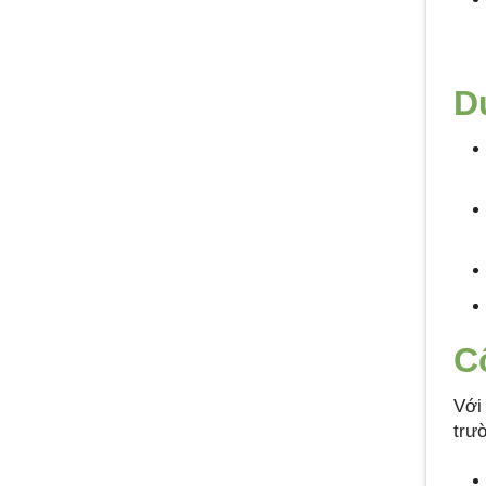
D
C
Với
trư