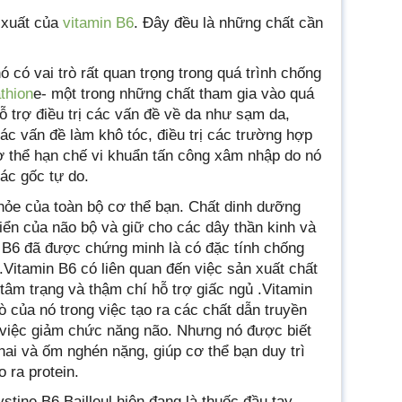
 xuất của
vitamin B6
. Đây đều là những chất cần
ó có vai trò rất quan trọng trong quá trình chống
thion
e- một trong những chất tham gia vào quá
hỗ trợ điều trị các vấn đề về da như sạm da,
ác vấn đề làm khô tóc, điều trị các trường hợp
cơ thể hạn chế vi khuẩn tấn công xâm nhập do nó
ác gốc tự do.
c khỏe của toàn bộ cơ thể bạn. Chất dinh dưỡng
riển của não bộ và giữ cho các dây thần kinh và
 B6 đã được chứng minh là có đặc tính chống
Vitamin B6 có liên quan đến việc sản xuất chất
 tâm trạng và thậm chí hỗ trợ giấc ngủ .Vitamin
ò của nó trong việc tạo ra các chất dẫn truyền
n việc giảm chức năng não. Nhưng nó được biết
hai và ốm nghén nặng, giúp cơ thể bạn duy trì
 ra protein.
tine B6 Bailleul hiện đang là thuốc đầu tay