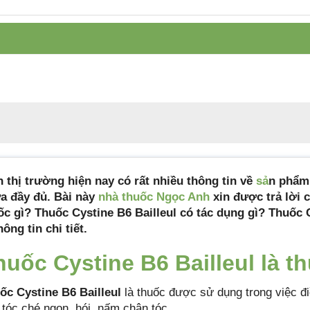
Công ty sản xuất
Galeniques Vernin
Tiêu chuẩn sản
Tiêu chuẩn cơ sở
xuất
Xuất xứ
Pháp
Quy cách đóng gói
Hộp 1 vỉ x 20 viên
Hạn sử dụng
60 tháng
Mã sản phẩm
cystine-b6
n thị trường hiện nay có rất nhiều thông tin về
sả
n phẩm
a đầy đủ. Bài này
nhà thuốc Ngọc Anh
xin được trả lời c
ốc gì? Thuốc Cystine B6 Bailleul có tác dụng gì? Thuốc 
hông tin chi tiết.
huốc Cystine B6 Bailleul là t
ốc Cystine B6 Bailleul
là thuốc được sử dụng trong việc đi
, tóc ché ngọn, hói, nấm chân tóc,..