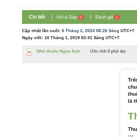
Chi tiết
Hỏi & Đáp
Đánh giá
0
1
Cập nhật lần cuối:
6 Tháng 2, 2024 08:26 Sáng
UTC+7
Ngày viết:
10 Tháng 1, 2019 02:41 Sáng
UTC+7
Nhà thuốc Ngọc Anh
Ước tính 8 phút đọc
Trê
chư
thu
là t
T
Thu
tóc