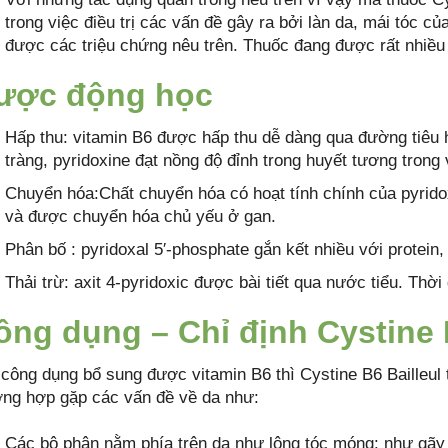
trong việc điều trị các vấn đề gây ra bởi làn da, mái tóc củ
được các triệu chứng nêu trên. Thuốc đang được rất nhiều
ược động học
Hấp thu: vitamin B6 được hấp thu dễ dàng qua đường tiêu 
tràng, pyridoxine đạt nồng độ đỉnh trong huyết tương trong 
Chuyển hóa:Chất chuyển hóa có hoạt tính chính của pyridoxi
và được chuyển hóa chủ yếu ở gan.
Phân bố : pyridoxal 5′-phosphate gắn kết nhiều với protein
Thải trừ: axit 4-pyridoxic được bài tiết qua nước tiểu. Thời
ông dụng – Chỉ định Cystine 
 công dụng bổ sung được vitamin B6 thì Cystine B6 Bailleul
ờng hợp gặp các vấn đề về da như:
Các bộ phận nằm phía trên da như lông tóc móng: như gãy