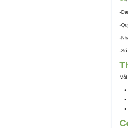
-Dạ
-Qu
-Nh
-Số
T
Mỗi
C