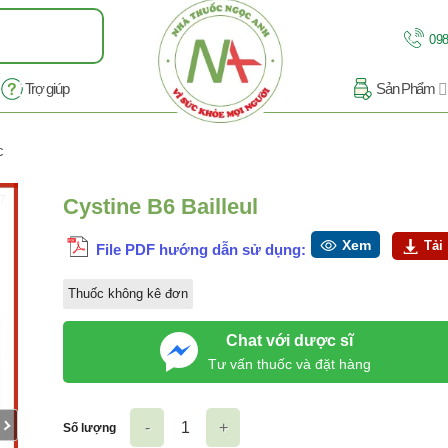
098
Trợ giúp
Sản Phẩm
c
/7
Cystine B6 Bailleul
Xem
Tải
File PDF hướng dẫn sử dụng:
Thuốc không kê đơn
Chat với dược sĩ
Tư vấn thuốc và đặt hàng
Số lượng