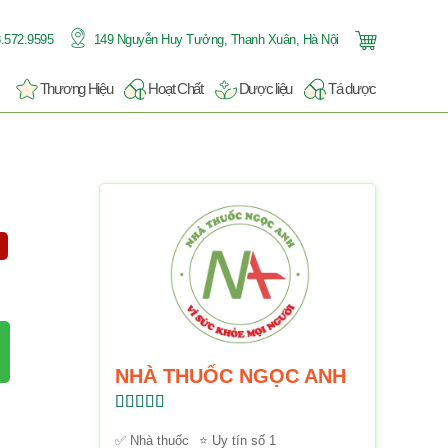
.572.9595
149 Nguyễn Huy Tưởng, Thanh Xuân, Hà Nội
Thương Hiệu
Hoạt Chất
Dược liệu
Tá dược
NHÀ THUỐC NGỌC ANH
Được xếp
hạng
5.00
5
✅ Nhà thuốc
⭐ Uy tín số 1