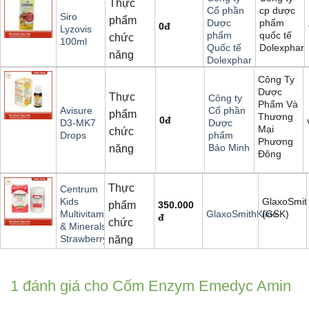
Thực
cp dược
Cổ phần
Siro
phẩm
phẩm
Dược
0
đ
Lyzovis
quốc tế
phẩm
chức
100ml
Dolexphar
Quốc tế
năng
Dolexphar
Công Ty
Dược
Thực
Công ty
Phẩm Và
Avisure
Cổ phần
phẩm
Thương
0
đ
D3-MK7
Dược
Mại
chức
Drops
phẩm
Phương
Bảo Minh
năng
Đông
Thực
Centrum
GlaxoSmit
Kids
phẩm
350.000
(GSK)
Multivitamin
GlaxoSmithKline
đ
chức
& Minerals
Strawberry
năng
1 đánh giá cho
Cốm Enzym Emedyc Amin