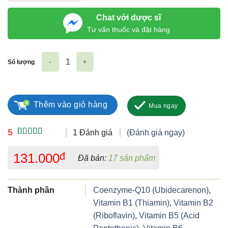
Chat với dược sĩ
Tư vấn thuốc và đặt hàng
Số lượng
Cốm Enzym Emedyc Amin số lượng
Thêm vào giỏ hàng
Mua ngay
5
1 Đánh giá
(Đánh giá ngay)
5.00
1
trên 5
dựa trên
131.000
đ
Đã bán:
17 sản phẩm
đánh giá
Thành phần
Coenzyme-Q10 (Ubidecarenon)
,
Vitamin B1 (Thiamin)
,
Vitamin B2
(Riboflavin)
,
Vitamin B5 (Acid