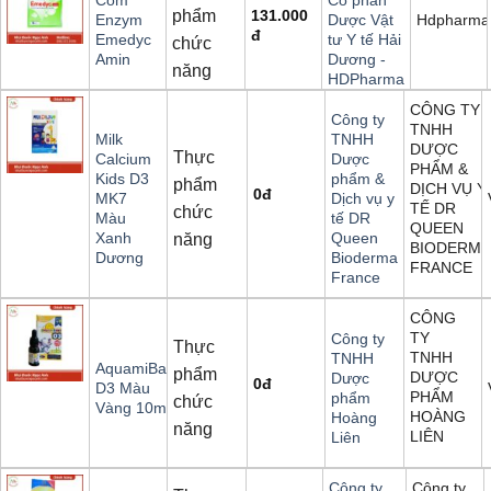
Cốm
Cổ phần
phẩm
131.000
Hdpharma
Enzym
Dược Vật
đ
Emedyc
tư Y tế Hải
chức
Amin
Dương -
năng
HDPharma
CÔNG TY
Công ty
TNHH
Milk
TNHH
DƯỢC
Thực
Calcium
Dược
PHẨM &
Kids D3
phẩm &
phẩm
DỊCH VỤ Y
0
đ
MK7
Dịch vụ y
TẾ DR
chức
Màu
tế DR
QUEEN
Xanh
Queen
năng
BIODERMA
Dương
Bioderma
FRANCE
France
CÔNG
TY
Công ty
Thực
TNHH
TNHH
AquamiBaby
phẩm
DƯỢC
Dược
0
đ
D3 Màu
PHẨM
phẩm
chức
Vàng 10ml
HOÀNG
Hoàng
năng
LIÊN
Liên
Công ty
Công ty