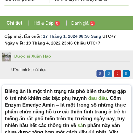
Chi tiết
Hỏi & Đáp
Đánh giá
0
1
Cập nhật lần cuối:
17 Tháng 1, 2024 08:50 Sáng
UTC+7
Ngày viết:
19 Tháng 4, 2022 23:46 Chiều
UTC+7
Dược sĩ Xuân Hạo
Ước tính 5 phút đọc
Biếng ăn là một tình trạng rất phổ biến thường gặp
ở trẻ nhỏ khiến các bậc phụ huynh
đau đầu
. Cốm
Enzym Emedyc Amin – là một trong số những thực
phẩm chức năng hỗ trợ cải thiện tình trạng ở trẻ bị
biếng ăn rất phổ biến trên thị trường ngày nay, tuy
nhiên hầu hết các thông tin về
sả
n phẩm này vẫn
chưa được tổng hợp một cách đầy đủ nhất. Vậy,