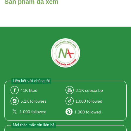
Sản phẩm đã xem
Liên kết với chúng tôi
41K
liked
8.1K
subscribe
5.1K
followers
1.000
followed
1.000
followed
1.000
followed
Mọi thắc mắc xin liên hệ