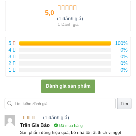
5,0
Được xếp
(1 đánh giá)
hạng
5.00
5
1 Đánh giá
sao
5
100%
4
0%
3
0%
2
0%
1
0%
Đánh giá sản phẩm
Tìm
(1 đánh giá)
Được xếp
Trần Gia Bảo
Đã mua hàng
hạng
5
5
sao
Sản phẩm dùng hiệu quả, bé nhà tôi rất thích vị ngọt