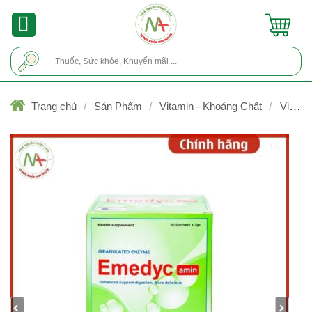
Skip
to
content
Tìm
kiếm:
/
/
/
Trang chủ
Sản Phẩm
Vitamin - Khoáng Chất
Vitami
& khoáng chất trong nhi khoa
1/4