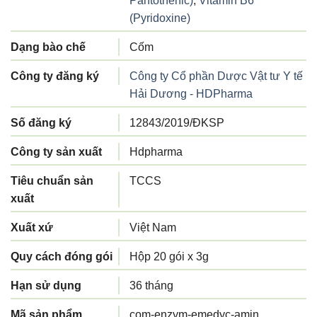
Pantothenic)
,
Vitamin B6
(Pyridoxine)
Dạng bào chế
Cốm
Công ty đăng ký
Công ty Cổ phần Dược Vật tư Y tế
Hải Dương - HDPharma
Số đăng ký
12843/2019/ĐKSP
Công ty sản xuất
Hdpharma
Tiêu chuẩn sản
TCCS
xuất
Xuất xứ
Việt Nam
Quy cách đóng gói
Hộp 20 gói x 3g
Hạn sử dụng
36 tháng
Mã sản phẩm
com-enzym-emedyc-amin