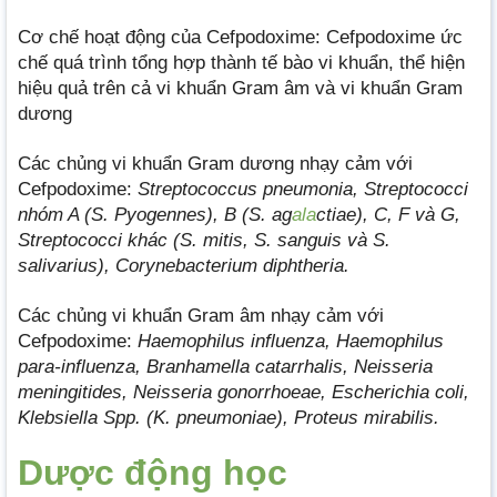
Cơ chế hoạt động của Cefpodoxime: Cefpodoxime ức
chế quá trình tổng hợp thành tế bào vi khuẩn, thể hiện
hiệu quả trên cả vi khuẩn Gram âm và vi khuẩn Gram
dương
Các chủng vi khuẩn Gram dương nhạy cảm với
Cefpodoxime:
Streptococcus pneumonia, Streptococci
nhóm A (S. Pyogennes), B (S. ag
ala
ctiae), C, F và G,
Streptococci khác (S. mitis, S. sanguis và S.
salivarius), Corynebacterium diphtheria.
Các chủng vi khuẩn Gram âm nhạy cảm với
Cefpodoxime:
Haemophilus influenza, Haemophilus
para-influenza, Branhamella catarrhalis, Neisseria
meningitides, Neisseria gonorrhoeae, Escherichia coli,
Klebsiella Spp. (K. pneumoniae), Proteus mirabilis.
Dược động học