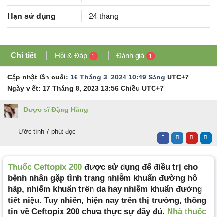
Hạn sử dụng
24 tháng
Chi tiết
Hỏi & Đáp
Đánh giá
1
1
Cập nhật lần cuối:
16 Tháng 3, 2024 10:49 Sáng
UTC+7
Ngày viết:
17 Tháng 8, 2023 13:56 Chiều
UTC+7
Dược sĩ Đặng Hằng
Ước tính 7 phút đọc
Thuốc Ceftopix 200
được sử dụng để điều trị cho
bệnh nhân gặp tình trạng nhiễm khuẩn đường hô
hấp, nhiễm khuẩn trên da hay nhiễm khuẩn đường
tiết niệu. Tuy nhiên, hiện nay trên thị trường, thông
tin về Ceftopix 200 chưa thực sự đầy đủ.
Nhà thuốc