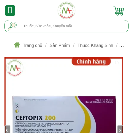
Skip
to
content
Tìm
kiếm:
/
/
/
Trang chủ
Sản Phẩm
Thuốc Kháng Sinh
Cephalosporin
1/7