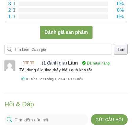
3
0%
2
0%
1
0%
Đánh giá sản phẩm
Tìm
(1 đánh giá)
Lâm
Đã mua hàng
Được xếp
Tôi dùng Aliquina thấy hiệu quả khá tốt
hạng
5
5
sao
0
Thích
-
29 Tháng 1, 2024 14:17 Chiều
Hỏi & Đáp
GỬI CÂU HỎI