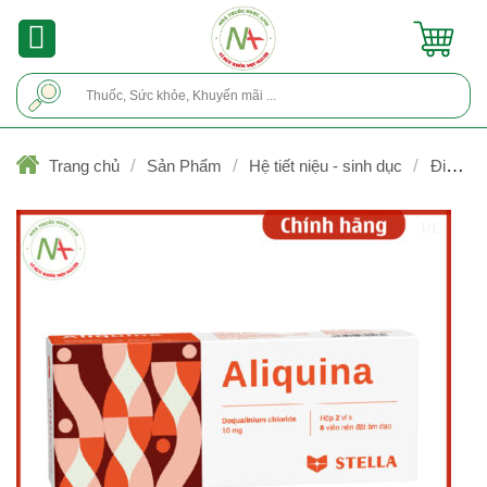
Skip
to
content
Tìm
kiếm:
/
/
/
Trang chủ
Sản Phẩm
Hệ tiết niệu - sinh dục
Điều trị
vùng âm đạo
1/1