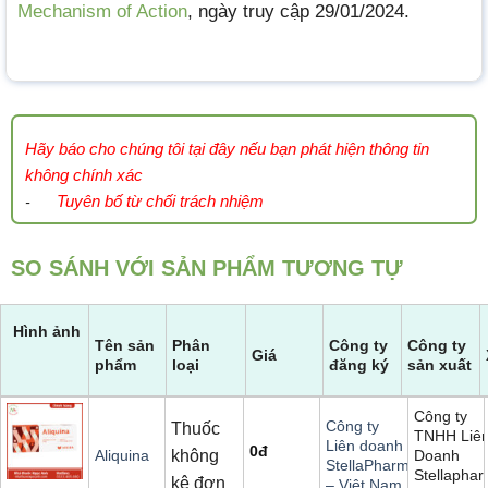
Mechanism of Action
, ngày truy cập 29/01/2024.
Hãy báo cho chúng tôi tại đây nếu bạn phát hiện thông tin
không chính xác
Tuyên bố từ chối trách nhiệm
-
SO SÁNH VỚI SẢN PHẨM TƯƠNG TỰ
Hình ảnh
Tên sản
Phân
Công ty
Công ty
Giá
phẩm
loại
đăng ký
sản xuất
Công ty
Công ty
Thuốc
TNHH Liê
Liên doanh
0
đ
không
Doanh
Aliquina
StellaPharm
Stellapha
kê đơn
– Việt Nam