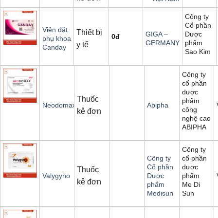
Công ty
Cổ phần
Viên đặt
Thiết bị
Dược
GIGA –
0
đ
phụ khoa
phẩm
GERMANY
y tế
Canday
Sao Kim
Công ty
cổ phần
dược
Thuốc
phẩm
Neodomax
Abipha
công
kê đơn
nghệ cao
ABIPHA
Công ty
cổ phần
Công ty
dược
Cổ phần
Thuốc
phẩm
Valygyno
Dược
kê đơn
Me Di
phẩm
Sun
Medisun