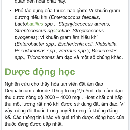
quan đến hoạt chất này.
Phổ tác dụng của thuốc bao gồm: Vi khuẩn gram
dương hiếu khí (
Enterococcus faecalis,
Lacto
bacillus
spp ., Staphylococcus aureus,
Streptococcus ag
ala
ctiae, Streptococcus
pyogenes
); vi khuẩn gram âm hiếu khí
(
Enterobacter spp., Escherichia coli, Klebsiella,
Pseudomonas spp., Serratia spp
.);
Bacteroides
spp
.,
Trichomonas
âm đạo và một số chủng khác.
Dược động học
Nghiên cứu cho thấy hòa tan viên đặt âm đạo
Dequalinium chloride 10mg trong 2,5-5mL dịch âm đạo
thu được nồng độ 2000 – 4000 mg/l. Hoạt chất chỉ hấp
thu một lượng rất nhỏ khi được sử dụng đặt âm đạo. Vì
vậy, nồng độ thuốc trong huyết tương là không đáng
kể. Các thông tin khác về quá trình dược động học của
thuốc đang được cập nhật.