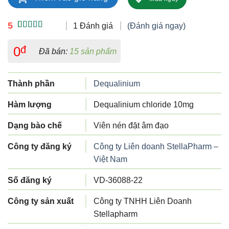
5
1 Đánh giá
(Đánh giá ngay)
5.00
1
trên 5
dựa trên
0
đ
Đã bán:
15 sản phẩm
đánh giá
Thành phần
Dequalinium
Hàm lượng
Dequalinium chloride 10mg
Dạng bào chế
Viên nén đặt âm đạo
Công ty đăng ký
Công ty Liên doanh StellaPharm –
Việt Nam
Số đăng ký
VD-36088-22
Công ty sản xuất
Công ty TNHH Liên Doanh
Stellapharm