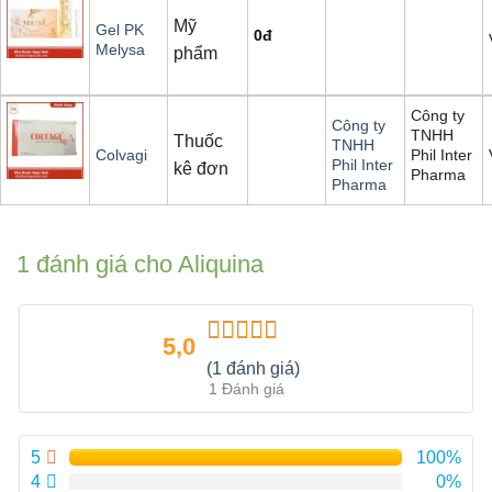
Mỹ
Gel PK
0
đ
Melysa
phẩm
Công ty
Công ty
TNHH
Thuốc
TNHH
Phil Inter
Colvagi
Phil Inter
kê đơn
Pharma
Pharma
1 đánh giá cho
Aliquina
5,0
Được xếp
(1 đánh giá)
hạng
5.00
5
1 Đánh giá
sao
5
100%
4
0%