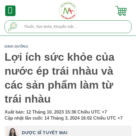
Skip
to
content
Tìm
kiếm:
DINH DƯỠNG
Lợi ích sức khỏe của
nước ép trái nhàu và
các sản phẩm làm từ
trái nhàu
Xuất bản:
12 Tháng 10, 2023 15:36 Chiều
UTC +7
Cập nhật lần cuối:
14 Tháng 3, 2024 16:02 Chiều
UTC +7
DƯỢC SĨ TUYẾT MAI