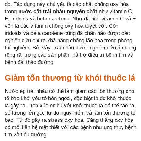
do. Tác dụng này chủ yếu là các chất chống oxy hóa
trong
nước cốt trái nhàu nguyên chất
như vitamin C,
E, iridoids và beta carotene. Như đã biết vitamin C và E
vốn là các vitamin chống oxy hóa tuyệt vời. Còn
iridoids và beta carotene cũng đã phần nào được các
nghiên cứu chỉ ra khả năng chống lão hóa trong phòng
thí nghiệm. Bởi vậy, trái nhàu được nghiên cứu áp dụng
rộng rãi trong các sản phẩm hỗ trợ điều trị bệnh tim và
bệnh đái tháo đường.
Giảm tổn thương từ khói thuốc lá
Nước ép trái nhàu có thẻ làm giảm các tổn thương cho
tế bào khỏi yếu tố bên ngoài, đặc biệt là do khói thuốc
lá gây ra. Tiếp xúc nhiều với khói thuốc lá có thể tạo ra
số lượng lớn gốc tự do nguy hiểm và làm tổn thương tế
bào. Từ đó gây ra stress oxy hóa. Căng thẳng oxy hóa
có mối liên hệ mật thiết với các bệnh như ung thư, bệnh
tim và tiểu đường.