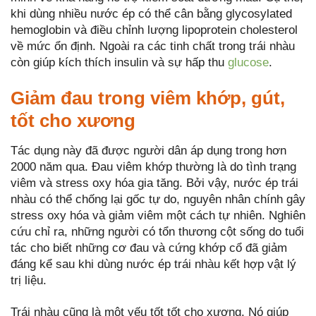
khi dùng nhiều nước ép có thể cân bằng glycosylated
hemoglobin và điều chỉnh lượng lipoprotein cholesterol
về mức ổn định. Ngoài ra các tinh chất trong trái nhàu
còn giúp kích thích insulin và sự hấp thu
glucose
.
Giảm đau trong viêm khớp, gút,
tốt cho xương
Tác dụng này đã được người dân áp dụng trong hơn
2000 năm qua. Đau viêm khớp thường là do tình trạng
viêm và stress oxy hóa gia tăng. Bởi vậy, nước ép trái
nhàu có thể chống lại gốc tự do, nguyên nhân chính gây
stress oxy hóa và giảm viêm một cách tự nhiên. Nghiên
cứu chỉ ra, những người có tổn thương cột sống do tuổi
tác cho biết những cơ đau và cứng khớp cổ đã giảm
đáng kể sau khi dùng nước ép trái nhàu kết hợp vật lý
trị liệu.
Trái nhàu cũng là một yếu tốt tốt cho xương. Nó giúp