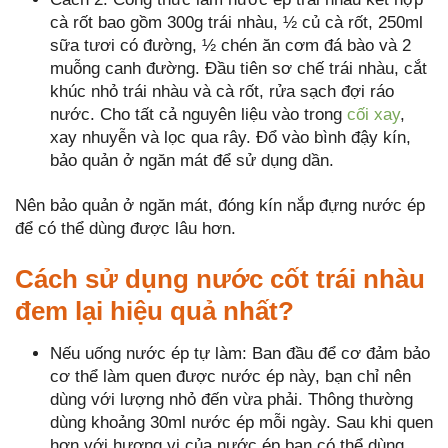
cà rốt bao gồm 300g trái nhàu, ½ củ cà rốt, 250ml
sữa tươi có đường, ½ chén ăn cơm đá bào và 2
muỗng canh đường. Đầu tiên sơ chế trái nhàu, cắt
khúc nhỏ trái nhàu và cà rốt, rửa sạch đợi ráo
nước. Cho tất cả nguyên liệu vào trong
cối xay
,
xay nhuyễn và lọc qua rây. Đổ vào bình đậy kín,
bảo quản ở ngăn mát để sử dụng dần.
Nên bảo quản ở ngăn mát, đóng kín nắp đựng nước ép
để có thể dùng được lâu hơn.
Cách sử dụng nước cốt trái nhàu
đem lại hiệu quả nhất?
Nếu uống nước ép tự làm: Ban đầu để cơ đảm bảo
cơ thể làm quen được nước ép này, bạn chỉ nên
dùng với lượng nhỏ đến vừa phải. Thông thường
dùng khoảng 30ml nước ép mỗi ngày. Sau khi quen
hơn với hương vị của nước ép bạn có thể dùng