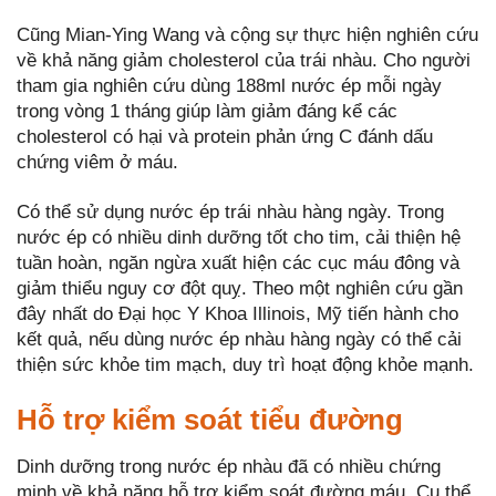
Cũng Mian-Ying Wang và cộng sự thực hiện nghiên cứu
về khả năng giảm cholesterol của trái nhàu. Cho người
tham gia nghiên cứu dùng 188ml nước ép mỗi ngày
trong vòng 1 tháng giúp làm giảm đáng kể các
cholesterol có hại và protein phản ứng C đánh dấu
chứng viêm ở máu.
Có thể sử dụng nước ép trái nhàu hàng ngày. Trong
nước ép có nhiều dinh dưỡng tốt cho tim, cải thiện hệ
tuần hoàn, ngăn ngừa xuất hiện các cục máu đông và
giảm thiểu nguy cơ đột quỵ. Theo một nghiên cứu gần
đây nhất do Đại học Y Khoa Illinois, Mỹ tiến hành cho
kết quả, nếu dùng nước ép nhàu hàng ngày có thể cải
thiện sức khỏe tim mạch, duy trì hoạt động khỏe mạnh.
Hỗ trợ kiểm soát tiểu đường
Dinh dưỡng trong nước ép nhàu đã có nhiều chứng
minh về khả năng hỗ trợ kiểm soát đường máu. Cụ thể,