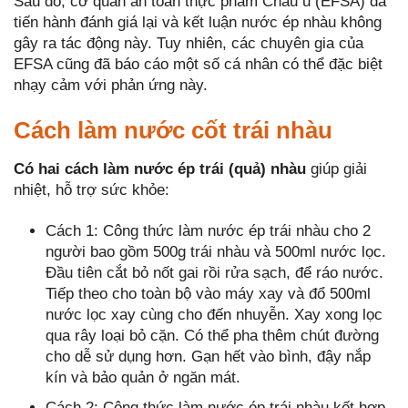
Sau đó, cơ quan an toàn thực phẩm Châu u (EFSA) đã
tiến hành đánh giá lại và kết luận nước ép nhàu không
gây ra tác động này. Tuy nhiên, các chuyên gia của
EFSA cũng đã báo cáo một số cá nhân có thể đặc biệt
nhạy cảm với phản ứng này.
Cách làm nước cốt trái nhàu
Có hai cách làm nước ép trái (quả) nhàu
giúp giải
nhiệt, hỗ trợ sức khỏe:
Cách 1: Công thức làm nước ép trái nhàu cho 2
người bao gồm 500g trái nhàu và 500ml nước lọc.
Đầu tiên cắt bỏ nốt gai rồi rửa sạch, để ráo nước.
Tiếp theo cho toàn bộ vào máy xay và đổ 500ml
nước lọc xay cùng cho đến nhuyễn. Xay xong lọc
qua rây loại bỏ cặn. Có thể pha thêm chút đường
cho dễ sử dụng hơn. Gạn hết vào bình, đậy nắp
kín và bảo quản ở ngăn mát.
Cách 2: Công thức làm nước ép trái nhàu kết hợp