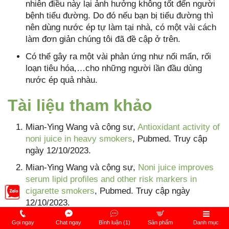
nhiên điều này lại ảnh hưởng không tốt đến người
bệnh tiểu đường. Do đó nếu bạn bị tiểu đường thì
nên dùng nước ép tự làm tại nhà, có một vài cách
làm đơn giản chúng tôi đã đề cập ở trên.
Có thể gây ra một vài phản ứng như nổi mẩn, rối
loạn tiêu hóa,…cho những người lần đầu dùng
nước ép quả nhàu.
Tài liệu tham khảo
Mian-Ying Wang và cộng sự,
Antioxidant activity of
noni juice in heavy smokers
, Pubmed. Truy cập
ngày 12/10/2023.
Mian-Ying Wang và cộng sự,
Noni juice improves
serum lipid profiles and other risk markers in
cigarette smokers
, Pubmed. Truy cập ngày
12/10/2023.
Maria Zamarripa,
What Is Noni Juice? Everything
Gọi ngay
Chat ngay
Bình luận (1)
Sản phẩm
Danh mục