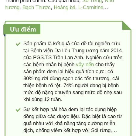
Thành phần chính: Cao quả nhàu,
Sói rừng
,
Nhũ
hương
,
Bạch Thược
,
Hoàng bá
,
L-Carnitine
,…
Ưu điểm
Sản phẩm là kết quả của đề tài nghiên cứu
tại Bệnh viện Da liễu Trung ương năm 2014
của PGS.TS Trần Lan Anh. Nghiên cứu trên
các bệnh nhân bị bệnh
vảy nến
cho thấy
sản phẩm đem lại hiệu quả tích cực, có
80% người dùng sạch các tổn thương, cải
thiện bệnh rõ rệt. 74% người đang bị bệnh
mức độ nặng chuyển sang mức độ nhẹ sau
khi dùng 12 tuần.
Sự kết hợp hài hòa đem lại tác dụng hiệp
đồng giữa các dược liệu. Đặc biệt là cao từ
quả nhàu với khả năng tăng cường miễn
dịch, chống viêm kết hợp với Sói rừng,…