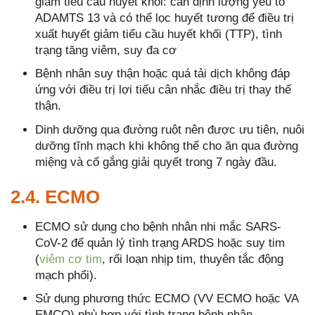
giảm tiểu cầu huyết khối: cần định lượng yếu tố
ADAMTS 13 và có thể lọc huyết tương để điều trị
xuất huyết giảm tiểu cầu huyết khối (TTP), tình
trạng tăng viêm, suy đa cơ
Bệnh nhân suy thận hoặc quá tải dịch không đáp
ứng với điều trị lợi tiểu cân nhắc điều trị thay thế
thận.
Dinh dưỡng qua đường ruột nên được ưu tiên, nuôi
dưỡng tĩnh mạch khi không thể cho ăn qua đường
miệng và cố gắng giải quyết trong 7 ngày đầu.
2.4. ECMO
ECMO sử dụng cho bệnh nhân nhi mắc SARS-
CoV-2 để quản lý tình trạng ARDS hoặc suy tim
(
viêm cơ tim
, rối loạn nhịp tim, thuyên tắc động
mạch phổi).
Sử dụng phương thức ECMO (VV ECMO hoặc VA
EMCO) phù hợp với tình trạng bệnh nhân.