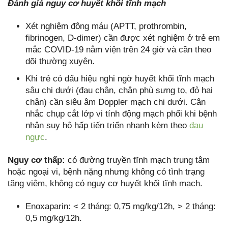
Đánh giá nguy cơ huyết khối tĩnh mạch
Xét nghiệm đông máu (APTT, prothrombin,
fibrinogen, D-dimer) cần được xét nghiệm ở trẻ em
mắc COVID-19 nằm viện trên 24 giờ và cần theo
dõi thường xuyên.
Khi trẻ có dấu hiệu nghi ngờ huyết khối tĩnh mạch
sâu chi dưới (đau chân, chân phù sưng to, đỏ hai
chân) cần siêu âm Doppler mạch chi dưới. Cân
nhắc chụp cắt lớp vi tính động mạch phổi khi bệnh
nhân suy hô hấp tiến triển nhanh kèm theo
đau
ngực
.
Nguy cơ thấp:
có đường truyền tĩnh mạch trung tâm
hoặc ngoại vi, bệnh nặng nhưng không có tình trạng
tăng viêm, không có nguy cơ huyết khối tĩnh mạch.
Enoxaparin: < 2 tháng: 0,75 mg/kg/12h, > 2 tháng:
0,5 mg/kg/12h.