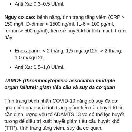
Anti Xa: 0,3–0,5 UI/ml.
Nguy cơ cao:
bệnh nặng, tình trạng tăng viêm (CRP >
150 mg/l, D-dimer > 1500 ng/ml, IL-6 > 100 pg/ml,
ferritin > 500 ng/ml), tiền sử huyết khối tĩnh mạch trước
đây:
Enoxaparin: < 2 tháng: 1,5 mg/kg/12h, > 2 tháng:
1,0 m/kg/12h.
Anti Xa: 0,5–1,0 UI/ml.
TAMOF (thrombocytopenia-associated multiple
organ failure): giảm tiểu cầu và suy đa cơ quan
Tình trạng bệnh nhân COVID-19 nặng có suy đa cơ
quan liên quan với tình trạng giảm tiểu cầu huyết khối:
cần định lượng yếu tố ADAMTS 13 và có thể lọc huyết
tương để điều trị xuất huyết giảm tiểu cầu huyết khối
(TTP), tình trạng tăng viêm, suy đa cơ quan.