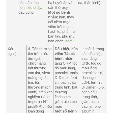
hóa cấp tính:
hạ huyết áp và
da, thần kinh)
nôn,
tiêu chảy
,
cần thở oxy
đau bụng
Một số bệnh
nhân
: ban, thay
đổi niêm mạc,
viêm kết mạc,
hạch to, phù mu
bàn tay, phù mu
bàn chân,
ngất
,..
Xét
4. Tổn thương
Dấu hiệu của
Ít nhất 1 trong
nghiệm
tim trên siêu
viêm Tất cả
các dấu hiệu
âm (giảm
bệnh nhân
:
sau: tăng
chức năng,
tăng CRP, tốc
CRP, tốc độ
bất thường
độ máu lắng,
máu lắng,
van tim, viêm
procalci- tonin,
procalcitonin,
màng ngoài
D-Dimer, ferri-
fibrinogen,
tim, tổn
tin, bạch cầu
LDH, ferritin,
thương mạch
trung tính, bất
D-Dimer, IL-6,
vành), trên xét
thường
bạch cầu
nghiệm (tăng
fibrinogen,
trung tính,
troponin/ NT-
giảm albumin
giảm bạch
proBNP)5. Rối
máu
cầu lympho,
loạn đông
Một số bệnh
albumin