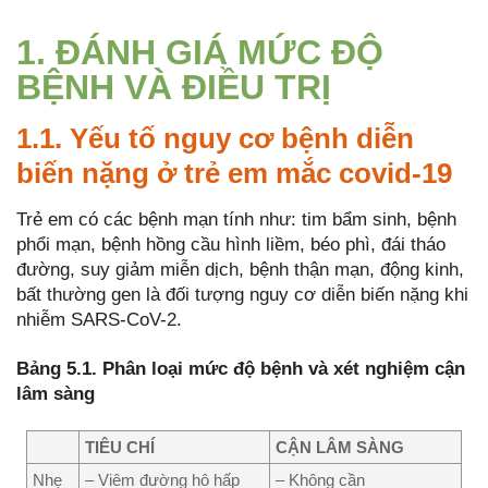
1. ĐÁNH GIÁ MỨC ĐỘ
BỆNH VÀ ĐIỀU TRỊ
1.1. Yếu tố nguy cơ bệnh diễn
biến nặng ở trẻ em mắc covid-19
Trẻ em có các bệnh mạn tính như: tim bẩm sinh, bệnh
phổi mạn, bệnh hồng cầu hình liềm, béo phì, đái tháo
đường, suy giảm miễn dịch, bệnh thận mạn, động kinh,
bất thường gen là đối tượng nguy cơ diễn biến nặng khi
nhiễm SARS-CoV-2.
Bảng 5.1. Phân loại mức độ bệnh và xét nghiệm cận
lâm sàng
TIÊU CHÍ
CẬN LÂM SÀNG
Nhẹ
– Viêm đường hô hấp
– Không cần