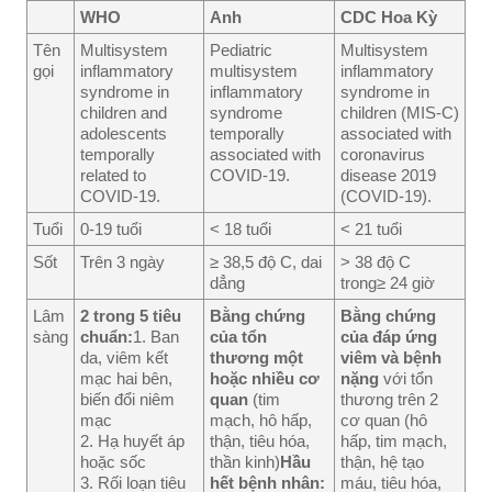
WHO
Anh
CDC Hoa Kỳ
Tên
Multisystem
Pediatric
Multisystem
gọi
inflammatory
multisystem
inflammatory
syndrome in
inflammatory
syndrome in
children and
syndrome
children (MIS-C)
adolescents
temporally
associated with
temporally
associated with
coronavirus
related to
COVID-19.
disease 2019
COVID-19.
(COVID-19).
Tuổi
0-19 tuổi
< 18 tuổi
< 21 tuổi
Sốt
Trên 3 ngày
≥ 38,5 độ C, dai
> 38 độ C
dẳng
trong≥ 24 giờ
Lâm
2 trong 5 tiêu
Bằng chứng
Bằng chứng
sàng
chuẩn:
1. Ban
của tổn
của đáp ứng
da, viêm kết
thương một
viêm và bệnh
mạc hai bên,
hoặc nhiều cơ
nặng
với tổn
biến đổi niêm
quan
(tim
thương trên 2
mạc
mạch, hô hấp,
cơ quan (hô
2. Hạ huyết áp
thận, tiêu hóa,
hấp, tim mạch,
hoặc sốc
thần kinh)
Hầu
thận, hệ tạo
3. Rối loạn tiêu
hết bệnh nhân:
máu, tiêu hóa,