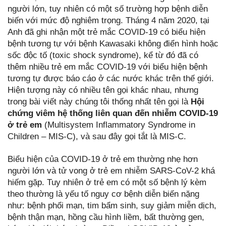
người lớn, tuy nhiên có một số trường hợp bệnh diễn
biến với mức độ nghiêm trọng. Tháng 4 năm 2020, tại
Anh đã ghi nhận một trẻ mắc COVID-19 có biểu hiện
bệnh tương tự với bệnh Kawasaki không điển hình hoặc
sốc độc tố (toxic shock syndrome), kể từ đó đã có
thêm nhiều trẻ em mắc COVID-19 với biểu hiện bệnh
tương tự được báo cáo ở các nước khác trên thế giới.
Hiện tượng này có nhiều tên gọi khác nhau, nhưng
trong bài viết này chúng tôi thống nhất tên gọi là
Hội
chứng viêm hệ thống liên quan đến nhiễm COVID-19
ở trẻ em
(Multisystem Inflammatory Syndrome in
Children – MIS-C), và sau đây gọi tắt là MIS-C.
Biểu hiện của COVID-19 ở trẻ em thường nhẹ hơn
người lớn và tử vong ở trẻ em nhiễm SARS-CoV-2 khá
hiếm gặp. Tuy nhiên ở trẻ em có một số bệnh lý kèm
theo thường là yếu tố nguy cơ bệnh diễn biến nặng
như: bệnh phổi mạn, tim bẩm sinh, suy giảm miễn dịch,
bệnh thận mạn, hồng cầu hình liềm, bất thường gen,