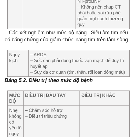
NT-proBNP
– Không nên chụp CT
phổi hoặc soi rửa phế
quản một cách thường
quy
– Các xét nghiệm như mức độ nặng– Siêu âm tim nếu
có bằng chứng của giảm chức năng tim trên lâm sàng
Nguy
– ARDS
kịch
– Sốc cần phải dùng thuốc vận mạch để duy trì
huyết áp
– Suy đa cơ quan (tim, thận, rối loạn đông máu)
Bảng 5.2. Điều trị theo mức độ bệnh
MỨC
ĐIỀU TRỊ ĐẦU TAY
ĐIỀU TRỊ KHÁC
ĐỘ
Nhẹ
– Chăm sóc hỗ trợ
không
– Điều trị triệu chứng
có
yếu tố
nguy