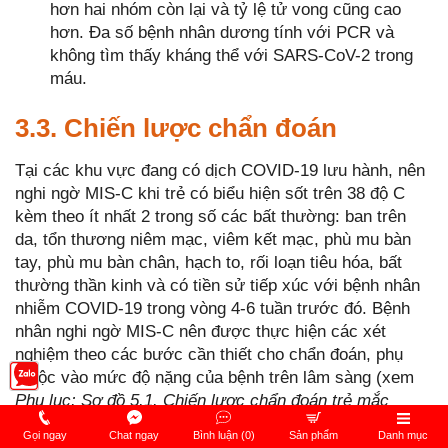
hơn hai nhóm còn lại và tỷ lệ tử vong cũng cao
hơn. Đa số bệnh nhân dương tính với PCR và
không tìm thấy kháng thể với SARS-CoV-2 trong
máu.
3.3. Chiến lược chẩn đoán
Tại các khu vực đang có dịch COVID-19 lưu hành, nên
nghi ngờ MIS-C khi trẻ có biểu hiện sốt trên 38 độ C
kèm theo ít nhất 2 trong số các bất thường: ban trên
da, tổn thương niêm mạc, viêm kết mạc, phù mu bàn
tay, phù mu bàn chân, hạch to, rối loạn tiêu hóa, bất
thường thần kinh và có tiền sử tiếp xúc với bệnh nhân
nhiễm COVID-19 trong vòng 4-6 tuần trước đó. Bệnh
nhân nghi ngờ MIS-C nên được thực hiện các xét
nghiệm theo các bước cần thiết cho chẩn đoán, phụ
thuộc vào mức độ nặng của bệnh trên lâm sàng (xem
Phụ lục: Sơ đồ 5.1. Chiến lược chẩn đoán trẻ mắc
COVID-19 nghi ngờ có biến chứng MIS-C cuối chương)
Gọi ngay
Chat ngay
Bình luận (0)
Sản phẩm
Danh mục