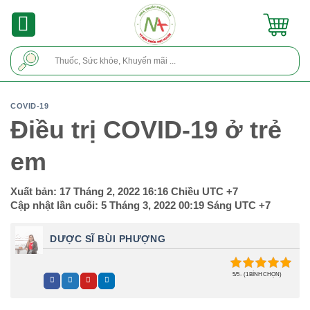
Skip
to
content
Tìm
kiếm:
COVID-19
Điều trị COVID-19 ở trẻ
em
Xuất bản:
17 Tháng 2, 2022 16:16 Chiều
UTC +7
Cập nhật lần cuối:
5 Tháng 3, 2022 00:19 Sáng
UTC +7
DƯỢC SĨ BÙI PHƯỢNG
5/5 - (1 BÌNH CHỌN)