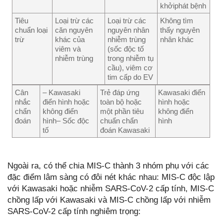
khởiphát bệnh
Tiêu
Loại trừ các
Loại trừ các
Không tìm
chuẩn loại
căn nguyên
nguyên nhân
thấy nguyên
trừ
khác của
nhiễm trùng
nhân khác
viêm và
(sốc độc tố
nhiễm trùng
trong nhiễm tụ
cầu), viêm cơ
tim cấp do EV
Cân
– Kawasaki
Trẻ đáp ứng
Kawasaki điển
nhắc
điển hình hoặc
toàn bộ hoặc
hình hoặc
chẩn
không điển
một phần tiêu
không điển
đoán
hình– Sốc độc
chuẩn chẩn
hình
tố
đoán Kawasaki
Ngoài ra, có thể chia MIS-C thành 3 nhóm phụ với các
đặc điểm lâm sàng có đôi nét khác nhau: MIS-C độc lập
với Kawasaki hoặc nhiễm SARS-CoV-2 cấp tính, MIS-C
chồng lấp với Kawasaki và MIS-C chồng lấp với nhiễm
SARS-CoV-2 cấp tính nghiêm trọng: