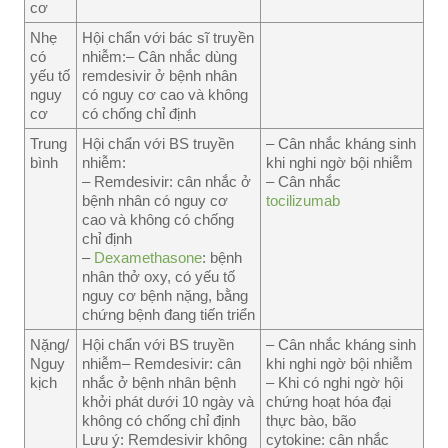
cơ
Nhẹ
Hội chẩn với bác sĩ truyền
có
nhiễm:– Cân nhắc dùng
yếu tố
remdesivir ở bệnh nhân
nguy
có nguy cơ cao và không
cơ
có chống chỉ định
Trung
Hội chẩn với BS truyền
– Cân nhắc kháng sinh
bình
nhiễm:
khi nghi ngờ bội nhiễm
– Remdesivir: cân nhắc ở
– Cân nhắc
bệnh nhân có nguy cơ
tocilizumab
cao và không có chống
chỉ định
–
Dexamethasone
: bệnh
nhân thở oxy, có yếu tố
nguy cơ bệnh nặng, bằng
chứng bệnh đang tiến triển
Nặng/
Hội chẩn với BS truyền
– Cân nhắc kháng sinh
Nguy
nhiễm– Remdesivir: cân
khi nghi ngờ bội nhiễm
kịch
nhắc ở bệnh nhân bệnh
– Khi có nghi ngờ hội
khởi phát dưới 10 ngày và
chứng hoạt hóa đại
không có chống chỉ định
thực bào, bão
Lưu ý: Remdesivir không
cytokine: cân nhắc