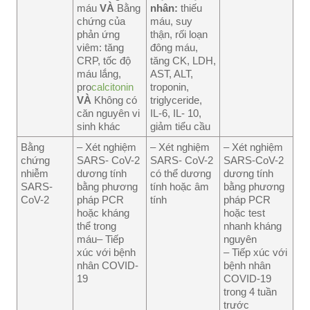
máu
VÀ
Bằng
nhân:
thiếu
chứng của
máu, suy
phản ứng
thận, rối loạn
viêm: tăng
đông máu,
CRP, tốc độ
tăng CK, LDH,
máu lắng,
AST, ALT,
pro
calcitonin
troponin,
VÀ
Không có
triglyceride,
căn nguyên vi
IL-6, IL- 10,
sinh khác
giảm tiểu cầu
Bằng
– Xét nghiệm
– Xét nghiệm
– Xét nghiệm
chứng
SARS- CoV-2
SARS- CoV-2
SARS-CoV-2
nhiễm
dương tính
có thể dương
dương tính
SARS-
bằng phương
tính hoặc âm
bằng phương
CoV-2
pháp PCR
tính
pháp PCR
hoặc kháng
hoặc test
thể trong
nhanh kháng
máu– Tiếp
nguyên
xúc với bệnh
– Tiếp xúc với
nhân COVID-
bệnh nhân
19
COVID-19
trong 4 tuần
trước