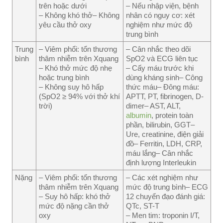
trên hoặc dưới
– Nếu nhập viện, bệnh
– Không khó thở– Không
nhân có nguy cơ: xét
yêu cầu thở oxy
nghiệm như mức độ
trung bình
Trung
– Viêm phổi: tổn thương
– Cân nhắc theo dõi
bình
thâm nhiễm trên Xquang
SpO2 và ECG liên tục
– Khó thở mức độ nhẹ
– Cấy máu trước khi
hoặc trung bình
dùng kháng sinh– Công
– Không suy hô hấp
thức máu– Đông máu:
(SpO2 ≥ 94% với thở khí
APTT, PT, fibrinogen, D-
trời)
dimer– AST, ALT,
albumin
, protein toàn
phần, bilirubin, GGT–
Ure, creatinine, điện giải
đồ– Ferritin, LDH, CRP,
máu lắng– Cân nhắc
định lượng Interleukin
Nặng
– Viêm phổi: tổn thương
– Các xét nghiệm như
thâm nhiễm trên Xquang
mức độ trung bình– ECG
– Suy hô hấp: khó thở
12 chuyển đạo đánh giá:
mức độ nặng cần thở
QTc, ST-T
oxy
– Men tim: troponin I/T,