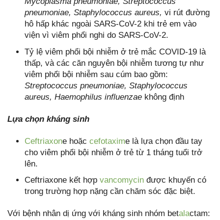
Mycoplasma pneumoniae, Streptococcus
pneumoniae, Staphylococcus aureus,
vi rút đường
hô hấp khác ngoài SARS-CoV-2 khi trẻ em vào
viện vì viêm phổi nghi do SARS-CoV-2.
Tỷ lệ viêm phổi bội nhiễm ở trẻ mắc COVID-19 là
thấp, và các căn nguyên bội nhiễm tương tự như
viêm phổi bội nhiễm sau cúm bao gồm:
Streptococcus pneumoniae, Staphylococcus
aureus, Haemophilus influenzae
không định
Lựa chọn kháng sinh
Ceftriaxon
e hoặc
cefotaxim
e là lựa chọn đầu tay
cho viêm phổi bội nhiễm ở trẻ từ 1 tháng tuổi trở
lên.
Ceftriaxone kết hợp
vancomycin
được khuyến có
trong trường hợp nặng cần chăm sóc đặc biệt.
Với bệnh nhân dị ứng với kháng sinh nhóm bet
ala
ctam: