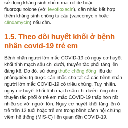
sử dụng kháng sinh nhóm macrolide hoặc
fluoroquinolone (với
levofloxacin
), cân nhắc kết hợp
thêm kháng sinh chống tụ cầu (vancomycin hoặc
clindamycin
) nếu cần.
1.5. Theo dõi huyết khối ở bệnh
nhân covid-19 trẻ em
Bệnh nhân người lớn mắc COVID-19 có nguy cơ huyết
khối tĩnh mạch sâu chi dưới, thuyên tắc phổi tăng lên
đáng kể. Do đó, sử dụng
thuốc chống đông
liều dự
phòng/điều trị được cân nhắc cho tất cả các bệnh nhân
người lớn mắc COVID-19 có triệu chứng. Tuy nhiên,
nguy cơ huyết khối tĩnh mạch sâu chi dưới cũng như
thuyên tắc phổi ở trẻ em mắc COVID-19 thấp hơn rất
nhiều so với người lớn. Nguy cơ huyết khối tăng lên ở
trẻ trên 12 tuổi hoặc trẻ em trong bệnh cảnh hội chứng
viêm hệ thống (MIS-C) liên quan đến COVID-19.