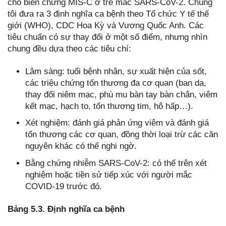
cho biến chứng MIS-C ở trẻ mắc SARS-CoV-2. Chúng
tôi đưa ra 3 định nghĩa ca bệnh theo Tổ chức Y tế thế
giới (WHO), CDC Hoa Kỳ và Vương Quốc Anh. Các
tiêu chuẩn có sự thay đổi ở một số điểm, nhưng nhìn
chung đều dựa theo các tiêu chí:
Lâm sàng: tuổi bệnh nhân, sự xuất hiện của sốt,
các triệu chứng tổn thương đa cơ quan (ban da,
thay đổi niêm mạc, phù mu bàn tay bàn chân, viêm
kết mạc, hạch to, tổn thương tim, hô hấp…).
Xét nghiệm: đánh giá phản ứng viêm và đánh giá
tổn thương các cơ quan, đồng thời loại trừ các căn
nguyên khác có thể nghi ngờ.
Bằng chứng nhiễm SARS-CoV-2: có thể trên xét
nghiệm hoặc tiền sử tiếp xúc với người mắc
COVID-19 trước đó.
Bảng 5.3. Định nghĩa ca bệnh