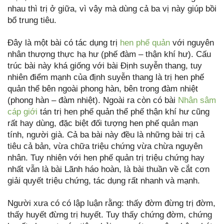
nhau thì trị ở giữa, vì vậy mà dùng cả ba vị này giúp bồi
bổ trung tiêu.
Đây là một bài có tác dụng trị
hen phế quản
với nguyên
nhân thượng thực hạ hư (phế đàm – thận khí hư). Cấu
trúc bài này khá giống với bài Định suyễn thang, tuy
nhiên điểm mạnh của định suyễn thang là trị hen phế
quản thể bên ngoài phong hàn, bên trong đàm nhiệt
(phong hàn – đàm nhiệt). Ngoài ra còn có bài
Nhân sâm
cáp giới
tán trị hen phế quản thể phế thận khí hư cũng
rất hay dùng, đặc biệt đối tượng hen phế quản mạn
tính, người già. Cả ba bài này đều là những bài trị cả
tiêu cả bản, vừa chữa triệu chứng vừa chừa nguyên
nhân. Tuy nhiên với hen phế quản trị triệu chứng hay
nhất vẫn là bài Lãnh háo hoàn, là bài thuần về cắt cơn
giải quyết triệu chứng, tác dụng rất nhanh và mạnh.
Người xưa có có lập luận rằng: thấy đờm đừng trị đờm,
thấy huyết đừng trị huyết. Tuy thấy chứng đờm, chứng