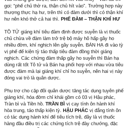
gọi: “phế chủ thờ ra, thận chủ hít vào”. Trường hợp này
thượng thực hạ hư, trên thì có đàm dưới thì có thận khí
hư nên khó thở cả hai thì.
PHẾ ĐÀM – THẬN KHÍ HƯ
TỒ TỬ giáng khí tiêu đàm định được suyễn là vị thuốc
chủ chừa về đàm làm trở trệ bộ máy hô hấp gây ho
nhiều đờm, khí nghịch lên gây suyễn. BÁN HẠ đi vào tỳ
vị phế để kiện tỳ táo thấp tiêu đàm đồng thời giáng
nghịch. Các chứng đàm thấp gây ho suyễn thì Bán hạ
dùng rất tốt Tô tử và Bán hạ phối hợp với nhau vừa tiêu
được đàm mà lại giáng khí chỉ ho suyễn, nên hai vị này
đóng vai trò là quân dược.
Phụ trợ cho cặp đôi quân dược tăng tác dụng tuyên phế
giáng khí, hóa đờm chỉ khái gồm có 03 vị Hậu phác,
Tràn bì và Tiền hồ.
TRẦN BÌ
vị cay tính ôn hành khí
hòa trung, táo thấp kiện tỳ.
HẬU PHÁC
vị đắng tính ôn
có tác dụng hành khí để tiêu tích trệ, đây là vị thuốc
hàng đầu điều trị các chứng tích trệ đày chướng, đặc