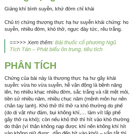
Giáng khí bình suyễn, khứ đờm chỉ khái
Chủ trị chứng thượng thực hạ hư suyễn khái chứng: ho
suyễn, nhiều đờm, khó thở, ngực đày tức, rêu trắng.
==>>> Xem thêm:
Bài thuốc cổ phương Ngũ
Tích Tán – Phát biểu ôn trung, tiêu tích
PHÂN TÍCH
Chứng của bài này là thượng thực hạ hư gây khái
suyễn: vừa ho vừa suyễn, hễ vận động là bệnh nặng
lên, ho nhiều khạc nhiều đờm, sắc trắng và rất mệt mỏi,
tiền sử nhiều năm, nhiều chục năm (mệnh môn hư nên
chân tay lạnh). Khó thở thì thở ra khó thường do phế
(do dị vật như đàm, bụi không khí,… làm vít lấp phế
gây thở ra khó); còn nếu khó thở thì hít vào khó thường
do thận (vì thận không nạp được khí nên không khí hít
vào không giữ được, dẫn đến hít vào khó) – vắn tắt thì