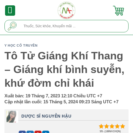
Skip
to
content
Tìm
kiếm:
Y HỌC CỔ TRUYỀN
Tô Tử Giáng Khí Thang
– Giáng khí bình suyễn,
khứ đờm chỉ khái
Xuất bản:
19 Tháng 7, 2023 12:10 Chiều
UTC +7
Cập nhật lần cuối:
15 Tháng 5, 2024 09:23 Sáng
UTC +7
DƯỢC SĨ NGUYỄN HẬU
5/5 - (1 BÌNH CHỌN)