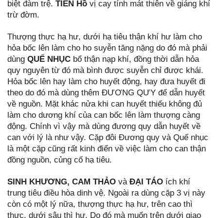
biệt đàm trệ.
TIỀN Hồ
vị cay tính mát thiên về giáng khí
trừ đờm.
Thượng thực hạ hư, dưới hạ tiêu thận khí hư làm cho
hỏa bốc lên làm cho ho suyễn tăng nặng do đó mà phải
dùng
QUẾ NHỤC
bổ thận nạp khí, đồng thời dẫn hỏa
quy nguyên từ đó mà bình được suyễn chỉ được khái.
Hỏa bốc lên hay làm cho huyết động, hay đưa huyết đi
theo do đó mà dùng thêm ĐƯƠNG QƯY để dẫn huyết
về nguồn. Mặt khác nửa khi can huyết thiếu không đủ
làm cho dương khí của can bốc lên làm thượng càng
động. Chính vì vậy mà dùng đương quy dẫn huyết về
can với lý là như vậy. Cặp đôi Đương quy và Quế nhục
là một cặp cũng rất kinh điển về việc làm cho can thận
đồng nguồn, củng cố hạ tiêu.
SINH KHƯƠNG, CAM THẢO
và
ĐẠI TÁO
ích khí
trung tiêu điều hòa dinh vệ. Ngoài ra dùng cặp 3 vị này
còn có một lý nữa, thượng thực hạ hư, trên cao thì
thực, dưới sâu thì hư. Do đó mà muốn trên dưới giao