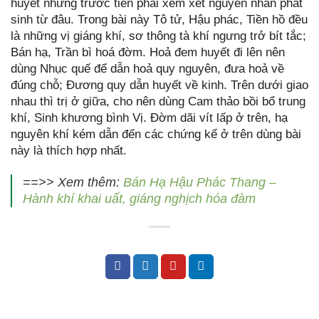
huyết nhưng trước tiên phải xem xét nguyên nhân phát
sinh từ đâu. Trong bài này Tô tử, Hậu phác, Tiền hồ đều
là những vị giáng khí, sơ thông tà khí ngưng trở bít tắc;
Bán hạ, Trần bì hoá đờm. Hoả đem huyết đi lên nên
dùng Nhục quế để dẫn hoả quy nguyên, đưa hoả về
đúng chỗ; Đương quy dẫn huyết về kinh. Trên dưới giao
nhau thì trị ở giữa, cho nên dùng Cam thảo bồi bổ trung
khí, Sinh khương bình Vị. Đờm dãi vít lấp ở trên, hạ
nguyên khí kém dẫn đến các chứng kể ở trên dùng bài
này là thích hợp nhất.
==>> Xem thêm:
Bán Hạ Hậu Phác Thang –
Hành khí khai uất, giáng nghịch hóa đàm