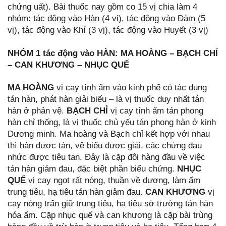
chứng uất). Bài thuốc nay gồm co 15 vị chia làm 4
nhóm: tác động vào Hàn (4 vị), tác động vào Đàm (5
vị), tác động vào Khí (3 vị), tác động vào Huyết (3 vị)
NHÓM 1 tác động vào HÀN: MA HOÀNG – BẠCH CHỈ
– CAN KHƯƠNG – NHỤC QUẾ
MA HOÀNG
vị cay tính ấm vào kinh phế có tác dụng
tán hàn, phát hàn giải biếu – là vị thuốc duy nhất tán
hàn ở phản vệ.
BẠCH CHỈ
vị cay tính ấm tán phong
hàn chỉ thống, là vị thuốc chủ yếu tán phong hàn ở kinh
Dương minh. Ma hoàng và Bạch chỉ kết hợp với nhau
thì hàn được tán, vệ biểu được giải, các chứng đau
nhức được tiêu tan. Đây là cặp đôi hàng đầu về việc
tán hàn giảm đau, đặc biệt phần biểu chứng.
NHỤC
QUẾ
vị cay ngọt rất nóng, thuần về dương, làm ấm
trung tiêu, hạ tiêu tán hàn giảm đau.
CAN KHƯƠNG
vị
cay nóng trấn giữ trung tiêu, hạ tiêu sờ trường tán hàn
hóa ẩm. Cặp nhục quế và can khương là cặp bài trùng