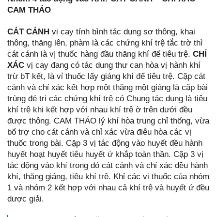
CAM THẢO
CÁT CÁNH
vị cay tính bình tác dụng sơ thông, khai
thông, thăng lên, phàm là các chứng khí trệ tắc trờ thì
cát cánh là v| thuốc hàng đầu thăng khí để tiêu trệ.
CHỈ
XÁC
vị cay đang có tác dung thư can hòa vị hành khí
trừ bT kết, là vỉ thuốc lấy giáng khí để tiêu trệ. Cặp cát
cánh và chỉ xác kết hợp một thăng một giáng là cặp bài
trùng đé trị các chứng khí trệ có Chung tác dung là tiêu
khí trệ khi kết hợp với nhau khí trệ ờ trên dưới đều
được thông. CAM THẢO lý khí hòa trung chỉ thống, vừa
bổ trợ cho cát cánh và chỉ xác vừa điêu hòa các vị
thuốc trong bài. Cặp 3 vị tác động vào huyết đều hành
huyết hoạt huyết tiêu huyết ứ khắp toàn thần. Cặp 3 vị
tác động vào khí trong dó cát cánh và chỉ xác đều hành
khí, thăng giáng, tiêu khí trệ. Khỉ các vị thuốc của nhóm
1 và nhóm 2 kết hợp với nhau cả khí trệ và huyết ứ đều
dược giải.