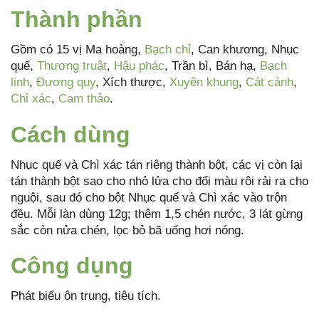
Thành phần
Gồm có 15 vị Ma hoàng,
Bạch chỉ
, Can khương, Nhục
quế,
Thương truật
,
Hậu phác
, Trần bì, Bán hạ,
Bạch
linh
,
Đương quy
, Xích thược,
Xuyên khung
,
Cát cánh
,
Chỉ xác
,
Cam thảo
.
Cách dùng
Nhục quế và Chì xác tán riêng thành bột, các vị còn lại
tán thành bột sao cho nhỏ lửa cho đổi màu rôi rải ra cho
nguội, sau đó cho bột Nhục quế và Chì xác vào trộn
đều. Mỗi làn dùng 12g; thêm 1,5 chén nước, 3 lát gừng
sắc còn nửa chén, lọc bỏ bã uống hơi nóng.
Công dụng
Phát biểu ôn trung, tiêu tích.