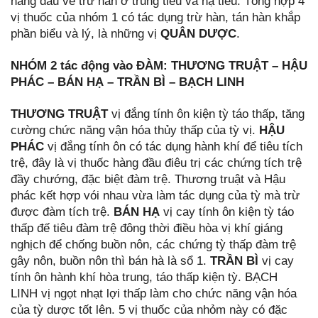
hàng đầu về trừ hàn ờ trung tiêu và hạ tiêu. Tổng hợp 4
vị thuốc của nhóm 1 có tác dụng trừ hàn, tán hàn khắp
phần biểu và lý, là những vị
QUÂN DƯỢC
.
NHÓM 2 tác động vào ĐÀM: THƯƠNG TRUẬT – HẬU
PHÁC – BÁN HẠ – TRẦN BÌ – BẠCH LINH
THƯƠNG TRUẬT
vị đắng tính ôn kiện tỳ táo thấp, tăng
cường chức năng vận hóa thủy thấp của tỳ vị.
HẬU
PHÁC
vị đắng tính ôn có tác dụng hành khí để tiêu tích
trệ, đây là vị thuốc hàng đầu điêu trị các chứng tích trệ
đầy chướng, đặc biệt đàm trệ. Thương truật và Hậu
phác kết hợp vói nhau vừa làm tác dụng của tỳ mà trừ
được đàm tích trệ.
BÁN HẠ
vị cay tính ôn kiện tỳ táo
thấp đế tiêu đàm trệ đông thời điều hòa vị khí giáng
nghịch để chống buồn nôn, các chứng tỳ thấp đàm trệ
gây nôn, buồn nôn thì bán hà là sổ 1.
TRẦN BÌ
vị cay
tính ôn hành khí hòa trung, táo thấp kiện tỳ. BẠCH
LINH vị ngọt nhạt lợi thấp làm cho chức năng vận hóa
của tỳ dược tốt lên. 5 vị thuốc của nhỏm này có đặc