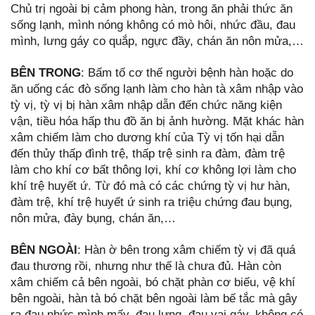
Chủ trị ngoài bị cảm phong hàn, trong ăn phải thức ăn
sống lạnh, mình nóng không có mò hôi, nhức đầu, đau
mình, lưng gáy co quắp, ngực đầy, chán ăn nôn mửa,…
BÊN TRONG
: Bấm tố cơ thế người bệnh hàn hoặc do
ăn uống các đò sống lạnh làm cho hàn tà xâm nhập vào
tỳ vị, tỳ vị bị hàn xâm nhập dẫn đến chức năng kiện
vận, tiều hóa hấp thu đồ ăn bị ảnh hường. Mặt khác hàn
xâm chiếm làm cho dương khí của Tỳ vị tốn hại dẫn
đến thủy thấp đình trệ, thấp trệ sinh ra đàm, đàm trệ
làm cho khí cơ bất thông lợi, khí cơ không lợi làm cho
khí trệ huyết ứ. Từ đó mà có các chứng tỳ vị hư hàn,
đàm trệ, khí trệ huyết ứ sinh ra triệu chứng đau bụng,
nôn mửa, đày bụng, chán ăn,…
BÊN NGOÀI
: Hàn ờ bên trong xâm chiếm tỳ vị đã quá
đau thương rồi, nhưng như thế là chưa đủ. Hàn còn
xâm chiếm cả bên ngoài, bó chặt phàn cơ biếu, vệ khí
bên ngoài, hàn tà bó chặt bên ngoài làm bế tắc mà gây
ra đau nhức mình mấy, đau lưng, đau vai gáy, không có