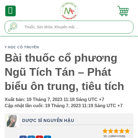
Skip
to
content
Tìm
kiếm:
Y HỌC CỔ TRUYỀN
Bài thuốc cổ phương
Ngũ Tích Tán – Phát
biểu ôn trung, tiêu tích
Xuất bản:
19 Tháng 7, 2023 11:18 Sáng
UTC +7
Cập nhật lần cuối:
19 Tháng 7, 2023 11:19 Sáng
UTC +7
DƯỢC SĨ NGUYỄN HẬU
5/5 - (1 BÌNH CHỌN)