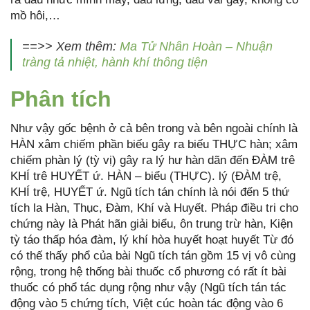
mồ hôi,…
==>> Xem thêm:
Ma Tử Nhân Hoàn – Nhuận
tràng tả nhiệt, hành khí thông tiện
Phân tích
Như vậy gốc bệnh ở cả bên trong và bên ngoài chính là
HÀN xâm chiếm phần biếu gây ra biếu THỰC hàn; xâm
chiếm phàn lý (tỳ vị) gây ra lý hư hàn dãn đến ĐÀM trê
KHÍ trê HUYẾT ứ. HÀN – biểu (THỰC). lý (ĐÀM trệ,
KHÍ trệ, HUYẾT ứ. Ngũ tích tán chính là nói đến 5 thứ
tích la Hàn, Thục, Đàm, Khí và Huyết. Pháp điều tri cho
chứng này là Phát hãn giải biểu, ôn trung trừ hàn, Kiện
tỳ táo thấp hóa đàm, lý khí hòa huyết hoạt huyết Từ đó
có thế thấy phổ của bài Ngũ tích tán gồm 15 vị vô cùng
rộng, trong hệ thống bài thuốc cổ phương có rất ít bài
thuốc có phổ tác dụng rộng như vậy (Ngũ tích tán tác
động vào 5 chứng tích, Việt cúc hoàn tác động vào 6