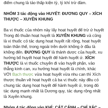
điểm chung là táo thấp kiện tỳ, lý khí trừ đàm.
NHÓM 3 tác động vào HUYẾT: ĐƯƠNG QUY – XÍCH
THƯỢC – XUYÊN KHUNG
Ba vị thuốc của nhóm này lấy hoạt huyết đế trừ ứ huyết
Trong đó thuần hoạt huyết là
XUYÊN KHUNG
và cũng
là vị thuốc có tác dụng hoạt huyết rất rộng, hoạt huyết
toàn thân thể, trong ngoài trên dưới không ờ đâu là
không đến.
ĐƯƠNG QUY
là thánh dược của huyết, xu
hướng bổ huyết hoạt huyết đế hành huyết ứ.
XÍCH
THƯỢC
là vị thuốc chuyên đi vào huyết phận, vào
thẳng kinh can, xu hướng hoạt huyết là chính, khác
VỚI
Bạch thược
vừa hoạt huyết vừa nhu can thì Xích
thược thuần về hoạt huyết cả ba vị thuốc này đều có
chung tác dụng hoạt huyết để hành huyết ứ, trong đó
tác dụng mạnh nhất là Dương quy, tác dụng rộng nhất
là Xuyên khung.
Nhóm 4 tác động vào KHÍ: CÁT CÁNH – CHỈ XÁC –