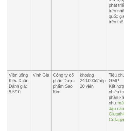
phát triển
trên nhiều
quốc gia
trên thế giới
Viên uống
Vinh Gia
Công ty cổ
khoảng
Tiêu chuẩn:
Kiều Xuân
phần Dược
240.000đ/hộp
GMP.
Đánh giá:
phẩm Sao
20 viên
Kết hợp
8,5/10
Kim
nhiều thành
phần khác
như
mầm
đậu nành
,
Glutathion
,
Collagen
…