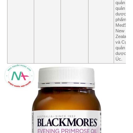
quản
quản lý
dược
phẩm
MedSafe
New
Zealand
và Cục
quản lý
dược
Úc.