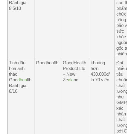
Đánh giá:
các thực
8,5/10
phẩm
chức
năng
bảo vệ
sức
khỏe có
nguồn
gốc tự
nhiên.
Tinh dầu
Goodhealth
GoodHealth
khoảng
Đạt
hoa anh
Product Ltd
hơn
nhiều
thảo
– New
430.000đ/
tiêu
Goo
dhea
lth
Ze
ala
nd
lọ 70 viên
chuẩn
Đánh giá:
chất
8/10
lượng
như
GMP,
xác
nhận
chất
lượng
bởi Cục