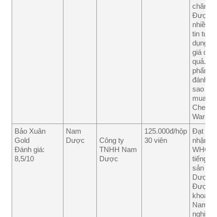
chăng.
Được r
nhiều n
tin tưở
dụng v
giá có h
quả. Sả
phẩm 
đánh gi
sao trê
mua hà
Chemis
Wareho
Bảo Xuân
Nam
125.000đ/hộp
Đạt ch
Gold
Dược
Công ty
30 viên
nhận G
Đánh giá:
TNHH Nam
WHO v
8,5/10
Dược
tiếng v
sản ph
Dược li
Được h
khoa Vi
Nam ki
nghiệm