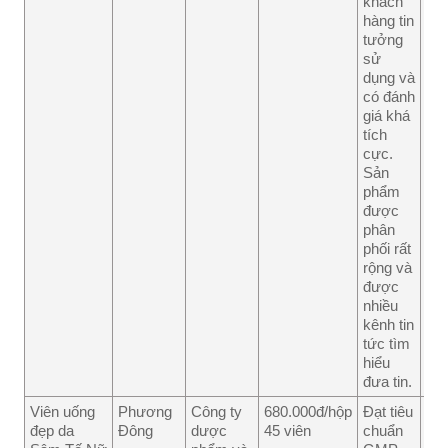
khách
hàng tin
tưởng
sử
dụng và
có đánh
giá khá
tích
cực.
Sản
phẩm
được
phân
phối rất
rộng và
được
nhiều
kênh tin
tức tìm
hiểu
đưa tin.
Viên uống
Phương
Công ty
680.000đ/hộp
Đạt tiêu
Gi
đẹp da
Đông
dược
45 viên
chuẩn
thà