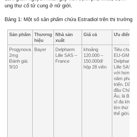
ung thư cổ tử cung ở nữ giới.
Bảng 1: Một số sản phẩm chứa Estradiol trên thị trường
Sản phẩm
Thương
Nhà sản
Giá cả
Ưu điểm
hiệu
xuất
Progynova
Bayer
Delpharm
khoảng
Tiêu chuẩn:
2mg
Lille SAS –
120.000 –
EU-GMP
Đánh giá:
France
150.000đ/
Delpharm
9/10
hộp 28 viên
Lille SAS
với hơn 30
năm phát
triển. Dẫn
đầu Châu
Âu, là Bác
sĩ đa khoa
lớn thứ 4
thế giới.