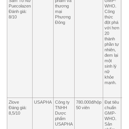
Sâm Tố Nữ
phẩm và
GMP-
cao
Puecolazen
thương
WHO.
liệu
Đánh giá:
mại
Công
trì
8/10
Phương
thức
thá
Đông
đột phá
kh
với hơn
2,1
20
triệ
thành
Hi
phần tự
qu
nhiên,
dụ
đem lại
ph
một
thu
sinh lý
tùy
nữ
từ
khỏe
cơ 
mạnh.
ng
sử
dụn
Zlove
USAPHA
Công ty
780.000đ/hộp
Đạt tiêu
Gi
Đáng giá:
TNHH
50 viên
chuẩn
thà
8,5/10
Dược
GMP-
rất
phẩm
WHO.
mộ
USAPHA
Sản
liệu