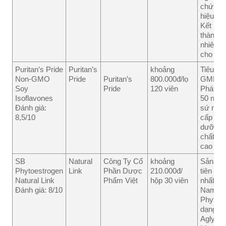
chứng 
hiệu qu
Kết hợp
thành p
nhiên, 
cho sức
Puritan’s Pride
Puritan’s
khoảng
Tiêu ch
Non-GMO
Pride
Puritan’s
800.000đ/lọ
GMP.
Soy
Pride
120 viên
Phát tr
Isoflavones
50 năm
Đánh giá:
sứ mện
8,5/10
cấp din
dưỡng 
chất lư
cao nhấ
SB
Natural
Công Ty Cổ
khoảng
Sản ph
Phytoestrogen
Link
Phần Dược
210.000đ/
tiên và
Natural Link
Phẩm Việt
hộp 30 viên
nhất củ
Đánh giá: 8/10
Nam bổ
Phytoe
dạng
Aglycon