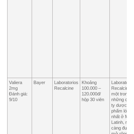
Valiera
Bayer
Laboratorios
Khoảng
Laboratorio
2mg
Recalcine
100.000 –
Recalcine l
Đánh giá:
120.000đ/
một trong
9/10
hộp 30 viên
những côn
ty dược
phẩm lớn
nhất ở Mỹ
Latinh, ngà
càng được
mở rộng và