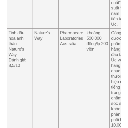
nhất”
suất 9
năm liên
tiếp tại
Úc.
Tinh dầu
Nature’s
Pharmacare
khoảng
Công ty
hoa anh
Way
Laboratories
590.000
dược
thảo
Australia
đồng/lọ 200
phẩm
Nature’s
viên
hàng
Way
đầu tại
Đánh giá:
Úc với
8,5/10
hàng
chục
thương
hiệu nổi
tiếng
trong
chăm
sóc sức
khỏe và
phân
phối hơn
10.000