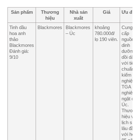
Sản phẩm
Thương
Nhà sản
Giá
Ưu điểm
hiệu
xuất
Tinh dầu
Blackmores
Blackmores
khoảng
Cung
hoa anh
– Úc
780.000đ/
cấp
thảo
lọ 190 viên.
nguồn
Blackmores
dinh
Đánh giá:
dưỡng
9/10
dồi dào
với tiêu
chuẩn
kiểm
nghiệm
TGA
nghiêm
ngặt của
Úc.
Thương
hiệu với
lịch sử
lâu đầu
với hơn