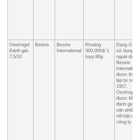
Oestrogel
Besins
Besins
Khoảng
Dạng Gel,
Đánh giá:
International
300.000đ/ 1
sử dụng
7,5/10
tuyp 80g
ngoài da.
Besins
Internationa
được thành
lập từ năm
1957.
Oestrogel
được MIM
đánh giá là
sản phẩm
nổi bật của
công ty