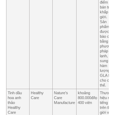
điểm
bán trên
khắp thế
giới.
Sản
phẩm
được
bào chế
bằng
phương
pháp ép
lạnh, bổ
sung
hàm
lượng
GLA lớn
cho cơ
thể.
Tinh dầu
Healthy
Nature’s
khoảng
Thương
hoa anh
Care
Care
800.000đ/lọ
hiệu nổi
thảo
Manufacture
400 viên
tiếng
Healthy
trên thế
Care
giới với