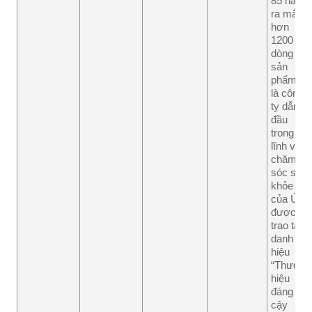
85 năm,
ra mắt
hơn
1200
dòng
sản
phẩm và
là công
ty dẫn
đầu
trong
lĩnh vực
chăm
sóc sức
khỏe
của Úc,
được
trao tặng
danh
hiệu
“Thương
hiệu
đáng tin
cậy