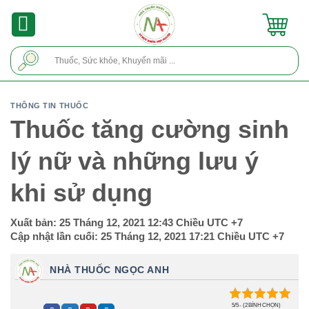
Skip
to
content
Tìm
kiếm:
THÔNG TIN THUỐC
Thuốc tăng cường sinh
lý nữ và những lưu ý
khi sử dụng
Xuất bản:
25 Tháng 12, 2021 12:43 Chiều
UTC +7
Cập nhật lần cuối:
25 Tháng 12, 2021 17:21 Chiều
UTC +7
NHÀ THUỐC NGỌC ANH
5/5 - (2 BÌNH CHỌN)