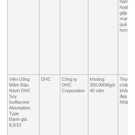
hàm lư
hoạt ch
gấp 10 
mang lạ
quả nh
hơn.
Viên Uống
DHC
Công ty
khoảng
Thương
Mầm Đậu
DHC
350.000đ/gói
chăm s
Nành DHC
Corporation
40 viên
khỏe và
Soy
đẹp hà
Isoflavone
Nhật Bả
Absorption
Type
Đánh giá:
8,5/10