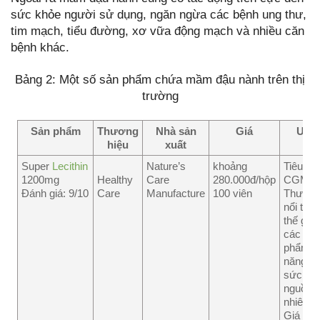
sức khỏe người sử dụng, ngăn ngừa các bệnh ung thư,
tim mạch, tiểu đường, xơ vữa động mạch và nhiều căn
bệnh khác.
Bảng 2: Một số sản phẩm chứa mầm đậu nành trên thị
trường
Sản phẩm
Thương
Nhà sản
Giá
Ưu 
hiệu
xuất
Super
Lecithin
Nature’s
khoảng
Tiêu ch
1200mg
Healthy
Care
280.000đ/hộp
CGMP.
Đánh giá: 9/10
Care
Manufacture
100 viên
Thương
nổi tiến
thế giới
các thự
phẩm c
năng bả
sức kh
nguồn g
nhiên.
Giá cả 