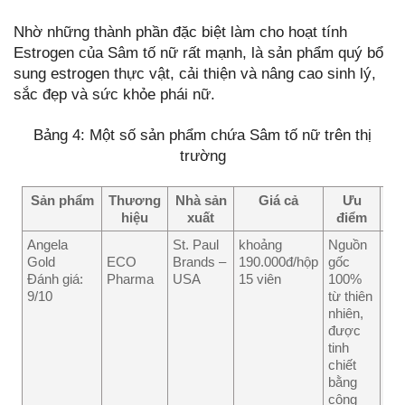
Nhờ những thành phần đặc biệt làm cho hoạt tính
Estrogen của Sâm tố nữ rất mạnh, là sản phẩm quý bổ
sung estrogen thực vật, cải thiện và nâng cao sinh lý,
sắc đẹp và sức khỏe phái nữ.
Bảng 4: Một số sản phẩm chứa Sâm tố nữ trên thị
trường
Sản phẩm
Thương
Nhà sản
Giá cả
Ưu
Nh
hiệu
xuất
điểm
đ
Angela
St. Paul
khoảng
Nguồn
Gi
Gold
ECO
Brands –
190.000đ/hộp
gốc
thà
Đánh giá:
Pharma
USA
15 viên
100%
cao
9/10
từ thiên
liệu
nhiên,
trì
được
sử
tinh
dụn
chiết
3 t
bằng
1 đ
công
với