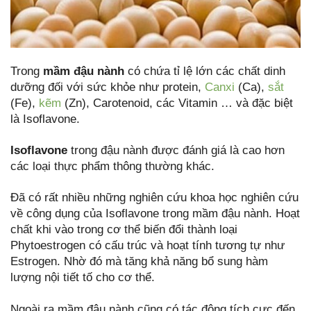
Trong
mầm đậu nành
có chứa tỉ lệ lớn các chất dinh
dưỡng đối với sức khỏe như protein,
Canxi
(Ca),
sắt
(Fe),
kẽm
(Zn), Carotenoid, các Vitamin … và đặc biệt
là Isoflavone.
Isoflavone
trong đậu nành được đánh giá là cao hơn
các loại thực phẩm thông thường khác.
Đã có rất nhiều những nghiên cứu khoa học nghiên cứu
về công dụng của Isoflavone trong mầm đậu nành. Hoạt
chất khi vào trong cơ thể biến đổi thành loại
Phytoestrogen có cấu trúc và hoạt tính tương tự như
Estrogen. Nhờ đó mà tăng khả năng bổ sung hàm
lượng nội tiết tố cho cơ thể.
Ngoài ra mầm đậu nành cũng có tác động tích cực đến