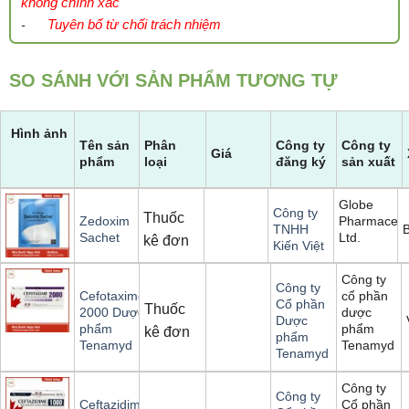
không chính xác
Tuyên bố từ chối trách nhiệm
-
SO SÁNH VỚI SẢN PHẨM TƯƠNG TỰ
Hình ảnh
Tên sản
Phân
Công ty
Công ty
Giá
phẩm
loại
đăng ký
sản xuất
Globe
Công ty
Thuốc
Pharmaceuti
Zedoxim
TNHH
Ltd.
Sachet
kê đơn
Kiến Việt
Công ty
Công ty
cổ phần
Cefotaxime
Cổ phần
Thuốc
dược
2000 Dược
Dược
phẩm
phẩm
kê đơn
phẩm
Tenamyd
Tenamyd
Tenamyd
Công ty
Công ty
Cổ phần
Ceftazidime