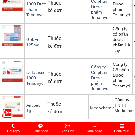
Cổ phần
Thuốc
Dược
1000 Dược
Dược
phẩm
phẩm
kê đơn
phẩm
Tenamyd
Tenamyd
Tenamyd
Công ty
cổ phần
Thuốc
dược
Golzynir
phẩm Hà
125mg
kê đơn
Tây
Công ty
Công ty
Cổ phần
Cefotaxime
Cổ phần
Thuốc
Dược
1000
Dược
phẩm
kê đơn
Tenamyd
phẩm
Tenamyd
Tenamyd
Công ty
Thuốc
TNHH
Antipec
Medochemie
Medochem
1g
kê đơn
Gọi ngay
Chat ngay
Bình luận
Mua ngay
Danh mục