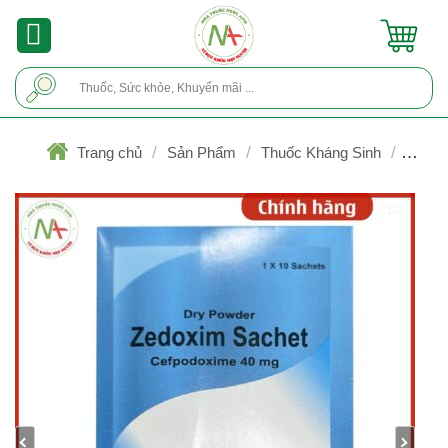
Skip
to
content
Tìm
kiếm:
/
/
/
Trang chủ
Sản Phẩm
Thuốc Kháng Sinh
Cephalosporin
1/2