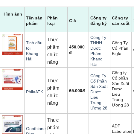
Hình ảnh
Tên sản
Phân
Công ty
Công ty
Giá
phẩm
loại
đăng ký
sản xuất
Công Ty
Thực
Công Ty
Tinh dầu
TNHH
phẩm
450.000
Cổ Phần
tỏi
Dược
đ
Bigfa
Khang
Phẩm
chức
Hải
Khang
năng
Hải
Công ty
Công Ty
Cổ phần
Thực
Cổ Phần
Sản Xuất
Sản Xuất
phẩm
Dược
65.000
đ
PhilaATK
Dược
Liệu
chức
Liệu
Trung
Trung
năng
Ương 28
Ương 28
Thực
ADP
phẩm
Goothione
Laboratoire
Plus