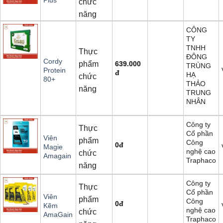
chức
năng
CÔNG
TY
TNHH
Thực
ĐÔNG
Cordy
phẩm
639.000
TRÙNG
Protein
đ
HẠ
chức
80+
THẢO
năng
TRUNG
NHÂN
Công ty
Thực
Cổ phần
Viên
phẩm
Công
0
đ
Magie
nghệ cao
chức
Amagain
Traphaco
năng
Công ty
Thực
Cổ phần
Viên
phẩm
Công
0
đ
Kẽm
nghệ cao
chức
AmaGain
Traphaco