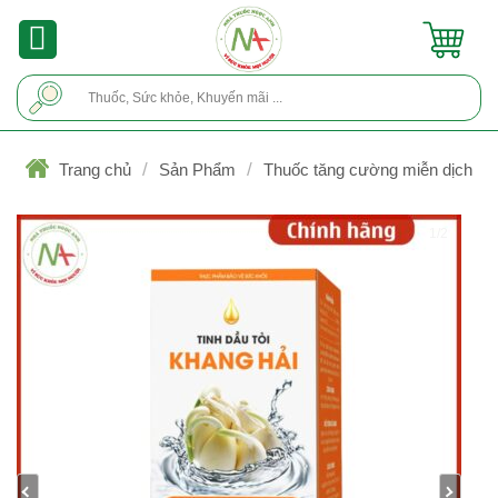
Skip
to
content
Tìm
kiếm:
/
/
Trang chủ
Sản Phẩm
Thuốc tăng cường miễn dịch
1/2