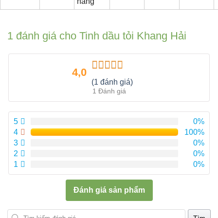
năng
1 đánh giá cho
Tinh dầu tỏi Khang Hải
4,0
Được xếp
(1 đánh giá)
hạng
4.00
1 Đánh giá
5 sao
5
0%
4
100%
3
0%
2
0%
1
0%
Đánh giá sản phẩm