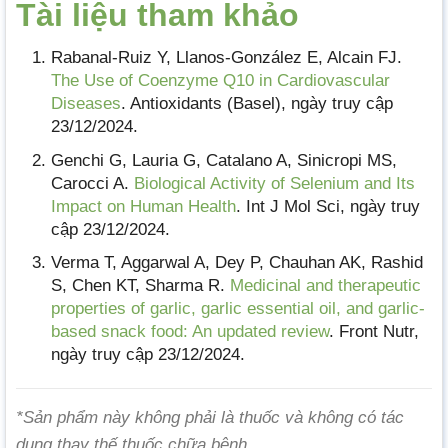
Tài liệu tham khảo
Rabanal-Ruiz Y, Llanos-González E, Alcain FJ.
The Use of Coenzyme Q10 in Cardiovascular
Diseases
. Antioxidants (Basel), ngày truy cập
23/12/2024.
Genchi G, Lauria G, Catalano A, Sinicropi MS,
Carocci A.
Biological Activity of Selenium and Its
Impact on Human Health
. Int J Mol Sci, ngày truy
cập 23/12/2024.
Verma T, Aggarwal A, Dey P, Chauhan AK, Rashid
S, Chen KT, Sharma R.
Medicinal and therapeutic
properties of garlic, garlic essential oil, and garlic-
based snack food: An updated review
. Front Nutr,
ngày truy cập 23/12/2024.
*Sản phẩm này không phải là thuốc và không có tác
dụng thay thế thuốc chữa bệnh