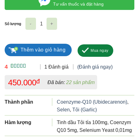
Tư vấn thuốc và đặt hàng
Số lượng
Tinh dầu tỏi Khang Hải số lượng
Thêm vào giỏ hàng
Mua ngay
4
1 Đánh giá
(Đánh giá ngay)
4.00
1
trên
5 dựa trên
450.000
đ
Đã bán:
22 sản phẩm
đánh giá
Thành phần
Coenzyme-Q10 (Ubidecarenon)
,
Selen
,
Tỏi (Garlic)
Hàm lượng
Tinh dầu Tỏi tía 100mg, Coenzym
Q10 5mg, Selenium Yeast 0,01mg