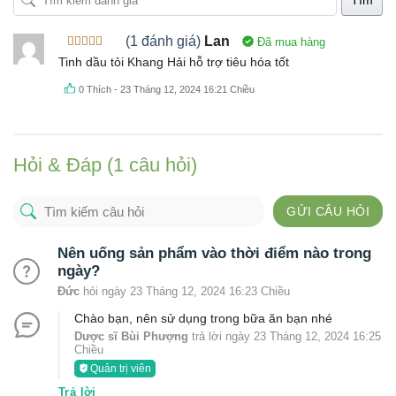
Tìm
(1 đánh giá)
Lan
Đã mua hàng
Được xếp
Tinh dầu tỏi Khang Hải hỗ trợ tiêu hóa tốt
hạng
4
5
sao
0
Thích
-
23 Tháng 12, 2024 16:21 Chiều
Hỏi & Đáp (1 câu hỏi)
GỬI CÂU HỎI
Nên uống sản phẩm vào thời điểm nào trong
ngày?
Đức
hỏi ngày 23 Tháng 12, 2024 16:23 Chiều
Chào bạn, nên sử dụng trong bữa ăn bạn nhé
Dược sĩ Bùi Phượng
trả lời ngày 23 Tháng 12, 2024 16:25
Chiều
Quản trị viên
Trả lời