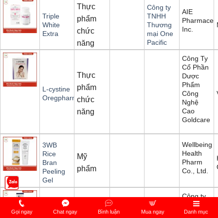
Thực
Công ty
AIE
Triple
TNHH
phẩm
Pharmaceut
White
Thương
Inc.
chức
Extra
mại One
Pacific
năng
Công Ty
Cổ Phần
Thực
Dược
Phẩm
phẩm
L-cystine
Công
Oregpharm
chức
Nghệ
Cao
năng
Goldcare
Wellbeing
3WB
Health
Rice
Mỹ
Pharm
Bran
phẩm
Co., Ltd.
Peeling
Gel
Công ty
TNHH
Gọi ngay
Chat ngay
Bình luận
Mua ngay
Danh mục
Dược Mỹ
SK
Mỹ