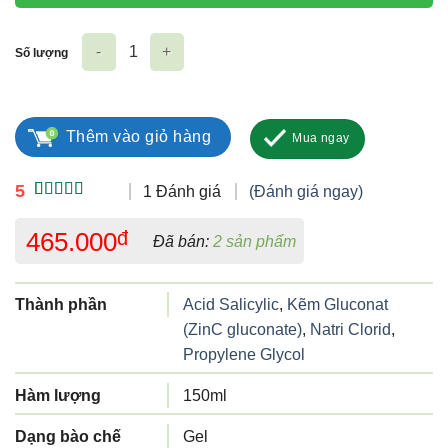
Số lượng
Sữa rửa mặt Isis Pharma Teen Derm Gel 150ml số lượng
Thêm vào giỏ hàng
Mua ngay
5
1 Đánh giá
(Đánh giá ngay)
5.00
1
trên 5
dựa trên
465.000
đ
Đã bán:
2 sản phẩm
đánh giá
Thành phần
Acid Salicylic
,
Kẽm Gluconat
(ZinC gluconate)
,
Natri Clorid
,
Propylene Glycol
Hàm lượng
150ml
Dạng bào chế
Gel