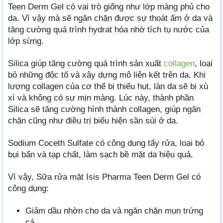
Teen Derm Gel có vai trò giống như lớp màng phủ cho
da. Vì vậy mà sẽ ngăn chặn được sự thoát ẩm ở da và
tăng cường quá trình hydrat hóa nhờ tích tụ nước của
lớp sừng.
Silica giúp tăng cường quá trình sản xuất
collagen
, loại
bỏ những độc tố và xây dựng mô liên kết trên da. Khi
lượng collagen của cơ thể bị thiếu hụt, làn da sẽ bị xù
xì và không có sự mịn màng. Lúc này, thành phần
Silica sẽ tăng cường hình thành collagen, giúp ngăn
chặn cũng như điều trị biểu hiện sần sùi ở da.
Sodium Coceth Sulfate có công dụng tẩy rửa, loại bỏ
bụi bẩn và tạp chất, làm sạch bề mặt da hiệu quả.
Vì vậy, Sữa rửa mặt Isis Pharma Teen Derm Gel có
công dụng:
Giảm dầu nhờn cho da và ngăn chặn mụn trứng
cá.