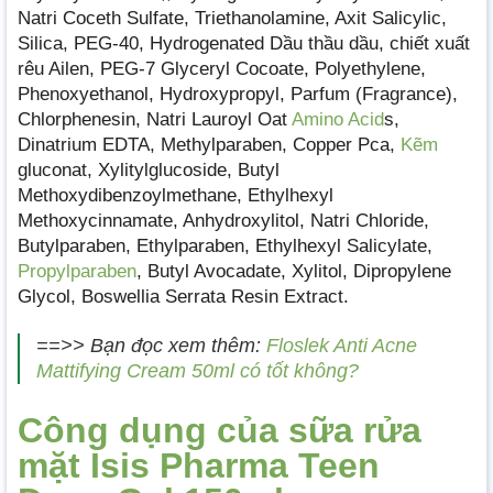
Natri Coceth Sulfate, Triethanolamine, Axit Salicylic,
Silica, PEG-40, Hydrogenated Dầu thầu dầu, chiết xuất
rêu Ailen, PEG-7 Glyceryl Cocoate, Polyethylene,
Phenoxyethanol, Hydroxypropyl, Parfum (Fragrance),
Chlorphenesin, Natri Lauroyl Oat
Amino Acid
s,
Dinatrium EDTA, Methylparaben, Copper Pca,
Kẽm
gluconat, Xylitylglucoside, Butyl
Methoxydibenzoylmethane, Ethylhexyl
Methoxycinnamate, Anhydroxylitol, Natri Chloride,
Butylparaben, Ethylparaben, Ethylhexyl Salicylate,
Propylparaben
, Butyl Avocadate, Xylitol, Dipropylene
Glycol, Boswellia Serrata Resin Extract.
==>> Bạn đọc xem thêm:
Floslek Anti Acne
Mattifying Cream 50ml có tốt không?
Công dụng của sữa rửa
mặt Isis Pharma Teen