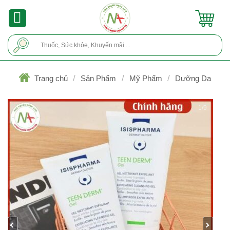
Skip
to
content
Tìm
kiếm:
/
/
/
Trang chủ
Sản Phẩm
Mỹ Phẩm
Dưỡng Da
1/9