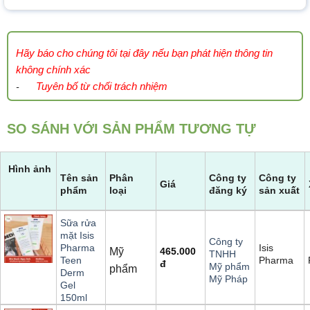
Hãy báo cho chúng tôi tại đây nếu bạn phát hiện thông tin
không chính xác
Tuyên bố từ chối trách nhiệm
-
SO SÁNH VỚI SẢN PHẨM TƯƠNG TỰ
Hình ảnh
Tên sản
Phân
Công ty
Công ty
Giá
phẩm
loại
đăng ký
sản xuất
Sữa rửa
mặt Isis
Công ty
Isis
Pharma
Mỹ
465.000
TNHH
Pharma
Teen
đ
Mỹ phẩm
phẩm
Derm
Mỹ Pháp
Gel
150ml