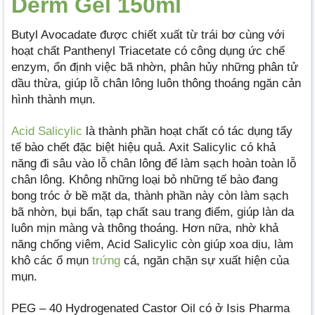
Derm Gel 150ml
Butyl Avocadate được chiết xuất từ trái bơ cùng với
hoạt chất Panthenyl Triacetate có công dụng ức chế
enzym, ổn định việc bã nhờn, phân hủy những phân tử
dầu thừa, giúp lỗ chân lông luôn thông thoáng ngăn cản
hình thành mụn.
Acid Salicylic
là thành phần hoạt chất có tác dụng tẩy
tế bào chết đặc biệt hiệu quả. Axit Salicylic có khả
năng đi sâu vào lỗ chân lông để làm sạch hoàn toàn lỗ
chân lông. Không những loại bỏ những tế bào đang
bong tróc ở bề mặt da, thành phần này còn làm sạch
bã nhờn, bụi bẩn, tạp chất sau trang điểm, giúp làn da
luôn mịn màng và thông thoáng. Hơn nữa, nhờ khả
năng chống viêm, Acid Salicylic còn giúp xoa dịu, làm
khô các ổ mụn
trứng
cá, ngăn chặn sự xuất hiện của
mụn.
PEG – 40 Hydrogenated Castor Oil có ở Isis Pharma