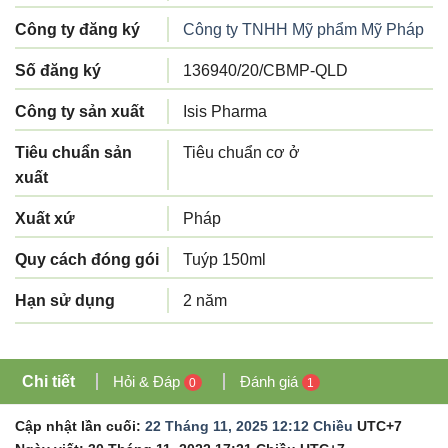
Công ty đăng ký
Công ty TNHH Mỹ phẩm Mỹ Pháp
Số đăng ký
136940/20/CBMP-QLD
Công ty sản xuất
Isis Pharma
Tiêu chuẩn sản
Tiêu chuẩn cơ ở
xuất
Xuất xứ
Pháp
Quy cách đóng gói
Tuýp 150ml
Hạn sử dụng
2 năm
Chi tiết
Hỏi & Đáp
Đánh giá
0
1
Cập nhật lần cuối:
22 Tháng 11, 2025 12:12 Chiều
UTC+7