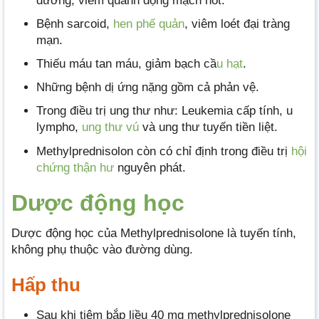
dương, viêm quanh động mạch nốt.
Bệnh sarcoid,
hen phế quản
, viêm loét đại tràng
mạn.
Thiếu máu tan máu, giảm bạch cầ
u hạt
.
Những bệnh dị ứng nặng gồm cả phản vệ.
Trong điều trị ung thư như: Leukemia cấp tính, u
lympho,
ung thư vú
và ung thư tuyến tiền liệt.
Methylprednisolon còn có chỉ định trong điều trị
hội
chứng thận hư
nguyên phát.
Dược động học
Dược động học của Methylprednisolone là tuyến tính,
không phụ thuộc vào đường dùng.
Hấp thu
Sau khi tiêm bắp liều 40 mg methylprednisolone