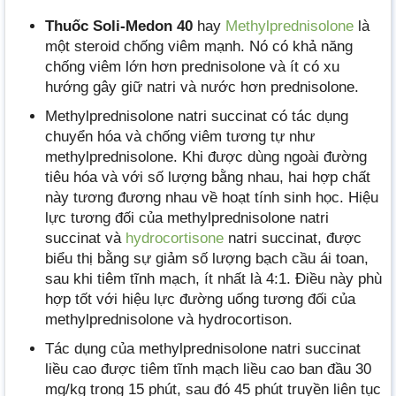
Thuốc Soli-Medon 40
hay
Methylprednisolone
là
một steroid chống viêm mạnh. Nó có khả năng
chống viêm lớn hơn prednisolone và ít có xu
hướng gây giữ natri và nước hơn prednisolone.
Methylprednisolone natri succinat có tác dụng
chuyển hóa và chống viêm tương tự như
methylprednisolone. Khi được dùng ngoài đường
tiêu hóa và với số lượng bằng nhau, hai hợp chất
này tương đương nhau về hoạt tính sinh học. Hiệu
lực tương đối của methylprednisolone natri
succinat và
hydrocortisone
natri succinat, được
biểu thị bằng sự giảm số lượng bạch cầu ái toan,
sau khi tiêm tĩnh mạch, ít nhất là 4:1. Điều này phù
hợp tốt với hiệu lực đường uống tương đối của
methylprednisolone và hydrocortison.
Tác dụng của methylprednisolone natri succinat
liều cao được tiêm tĩnh mạch liều cao ban đầu 30
mg/kg trong 15 phút, sau đó 45 phút truyền liên tục