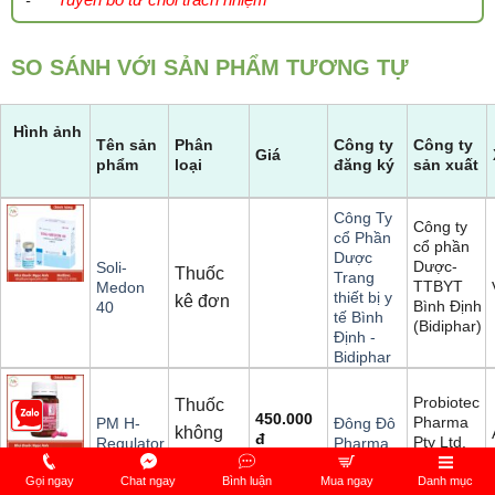
SO SÁNH VỚI SẢN PHẨM TƯƠNG TỰ
Hình ảnh
Tên sản
Phân
Công ty
Công ty
Giá
phẩm
loại
đăng ký
sản xuất
Công Ty
Công ty
cổ Phần
cổ phần
Dược
Dược-
Soli-
Thuốc
Trang
TTBYT
Medon
thiết bị y
kê đơn
Bình Định
40
tế Bình
(Bidiphar)
Định -
Bidiphar
Probiotec
Thuốc
450.000
Pharma
PM H-
Đông Đô
không
đ
Pty Ltd.
Regulator
Pharma
kê đơn
Gọi ngay
Chat ngay
Bình luận
Mua ngay
Danh mục