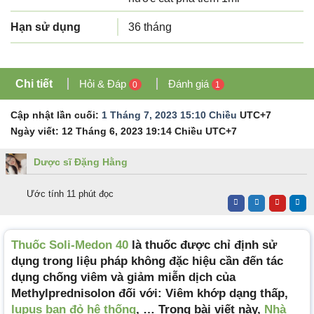
Hạn sử dụng
36 tháng
Chi tiết
Hỏi & Đáp
Đánh giá
0
1
Cập nhật lần cuối:
1 Tháng 7, 2023 15:10 Chiều
UTC+7
Ngày viết:
12 Tháng 6, 2023 19:14 Chiều
UTC+7
Dược sĩ Đặng Hằng
Ước tính 11 phút đọc
Thuốc Soli-Medon 40
là thuốc được chỉ định sử
dụng trong liệu pháp không đặc hiệu cần đến tác
dụng chống viêm và giảm miễn dịch của
Methylprednisolon đối với: Viêm khớp dạng thấp,
lupus ban đỏ hệ thống
, … Trong bài viết này,
Nhà