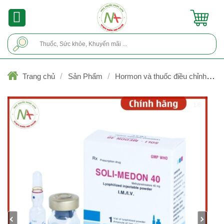
Skip
to
content
Tìm
kiếm:
/
/
Trang chủ
Sản Phẩm
Hormon và thuốc điều chỉnh rối
loạn nội tiết tố
1/6