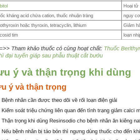
bitol
Hoại tử 
ốc kháng acid chứa cation, thuốc nhuận tràng
nguy cơ
othyroxin hoặc thyroxin, tetracyclin, lithium
Giảm hấ
cosid tim
loạn nhị
=>> Tham khảo thuốc có cùng hoạt chất:
Thuốc Berlthyr
hì đại tuyến giáp sau phẫu thuật cắt bướu
ưu ý và thận trọng khi dùng
u ý và thận trọng
Bệnh nhân cần được theo dõi về rối loạn điện giải
Kiểm soát triệu chứng liên quan đến tình trạng giảm calci 
Thận trọng khi dùng Resinsodio cho bệnh nhân ăn kiêng natr
Nếu bệnh nhân bị táo bón thì ngưng dùng thuốc cho đến khi