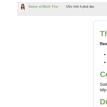
Dược sĩ Minh Thư
Ước tính 4 phút đọc
T
Res
C
Sodi
tiếp
D