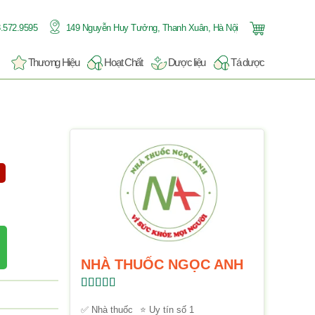
.572.9595
149 Nguyễn Huy Tưởng, Thanh Xuân, Hà Nội
Thương Hiệu
Hoạt Chất
Dược liệu
Tá dược
NHÀ THUỐC NGỌC ANH
Được xếp
hạng
5.00
5
✅ Nhà thuốc
⭐ Uy tín số 1