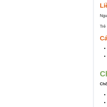
Li
Ngư
Trẻ 
Cá
C
Chố