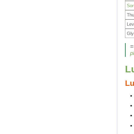
Sor
Thu
Lev
Gly
=
p
L
Lư