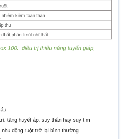
ruột
 nhiễm kiềm toàn thân
p thu
p thất,phân li nút nhĩ thất
ox 100: điều trị thiểu năng tuyến giáp,
máu
i, tăng huyết áp, suy thận hay suy tim
 nhu động ruột trở lại bình thường