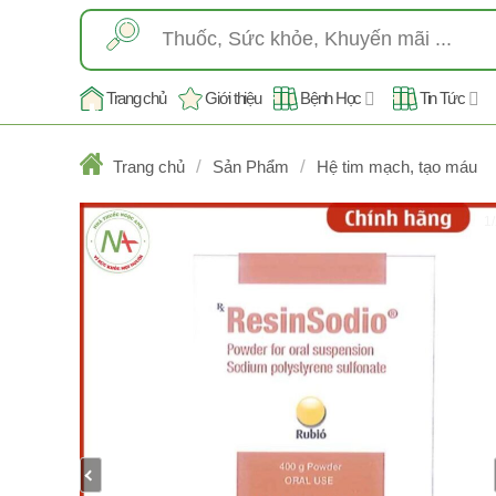
Skip
Tìm
to
kiếm:
content
Trang chủ
Giới thiệu
Bệnh Học
Tin Tức
/
/
Trang chủ
Sản Phẩm
Hệ tim mạch, tạo máu
1