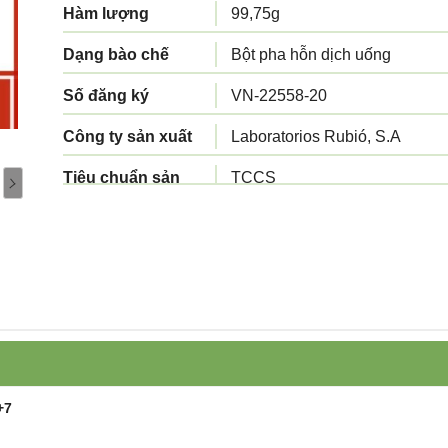
Hàm lượng
99,75g
Dạng bào chế
Bột pha hỗn dịch uống
Số đăng ký
VN-22558-20
Công ty sản xuất
Laboratorios Rubió, S.A
Tiêu chuẩn sản
TCCS
xuất
Xuất xứ
Tây Ban Nha
Quy cách đóng gói
Hộp 1 chai 400g
+7