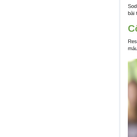
Sod
bài
C
Resi
máu