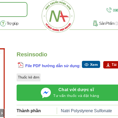
098
Trợ giúp
Sản Phẩm
/2
Resinsodio
Xem
Tải
File PDF hướng dẫn sử dụng:
Thuốc kê đơn
Chat với dược sĩ
Tư vấn thuốc và đặt hàng
Thành phần
Natri Polystyrene Sulfonate