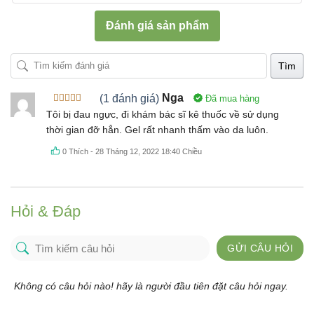
Đánh giá sản phẩm
Tìm
(1 đánh giá)
Nga
Đã mua hàng
Được xếp
Tôi bị đau ngực, đi khám bác sĩ kê thuốc về sử dụng
hạng
5
5
thời gian đỡ hẳn. Gel rất nhanh thấm vào da luôn.
sao
0
Thích
-
28 Tháng 12, 2022 18:40 Chiều
Hỏi & Đáp
GỬI CÂU HỎI
Không có câu hỏi nào! hãy là người đầu tiên đặt câu hỏi ngay.