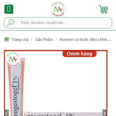
Skip
to
content
Tìm
kiếm:
/
/
Trang chủ
Sản Phẩm
Hormon và thuốc điều chỉnh rối
/
loạn nội tiết tố
Hormon Steriod
1/7