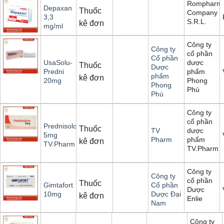
Rompharm
Depaxan
Thuốc
Company
3,3
S.R.L.
kê đơn
mg/ml
Công ty
Công ty
cổ phần
Cổ phần
dược
UsaSolu-
Thuốc
Dược
phẩm
Predni
phẩm
kê đơn
Phong
20mg
Phong
Phú
Phú
Công ty
cổ phần
Prednisolone
Thuốc
dược
TV
5mg
phẩm
Pharm
kê đơn
TV.Pharm
TV.Pharm
Công ty
Công ty
cổ phần
Thuốc
Gimtafort
Cổ phần
Dược
10mg
Dược Đại
kê đơn
Enlie
Nam
Công ty