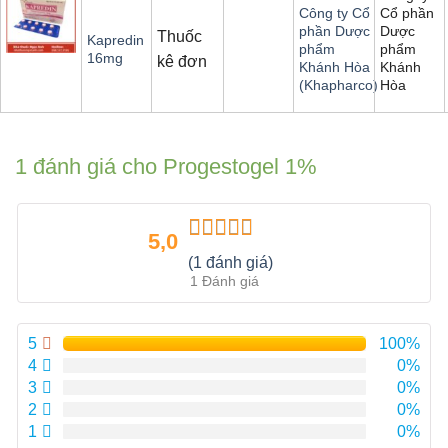
Cổ phần
Công ty Cổ
Dược
phần Dược
Thuốc
Kapredin
phẩm
phẩm
16mg
kê đơn
Khánh
Khánh Hòa
Hòa
(Khapharco)
1 đánh giá cho
Progestogel 1%
5,0
Được xếp
(1 đánh giá)
hạng
5.00
5
1 Đánh giá
sao
5
100%
4
0%
3
0%
2
0%
1
0%