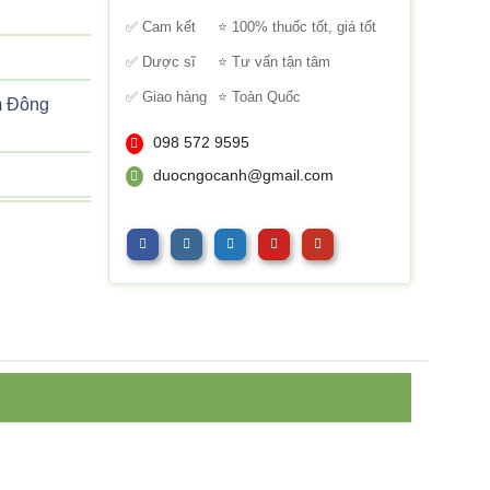
sao
✅ Cam kết
⭐ 100% thuốc tốt, giá tốt
✅ Dược sĩ
⭐ Tư vấn tận tâm
✅ Giao hàng
⭐ Toàn Quốc
m Đông
098 572 9595
duocngocanh@gmail.com