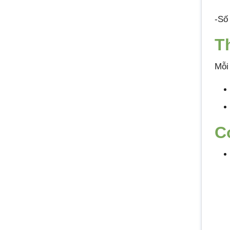
-Số
T
Mỗi
C