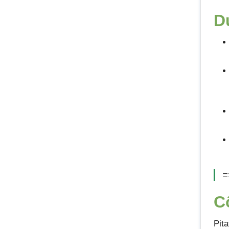
D
=
C
Pit