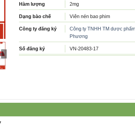
Hàm lượng
2mg
Dạng bào chế
Viên nén bao phim
Công ty đăng ký
Công ty TNHH TM dược phẩ
Phương
Số đăng ký
VN-20483-17
Công ty sản xuất
Medica Korea Co., Ltd.
Tiêu chuẩn sản
Tiêu chuẩn cơ sở
xuất
Xuất xứ
Hàn Quốc
Quy cách đóng gói
Hộp 3 vỉ x 10 viên
Hạn sử dụng
36 tháng
7