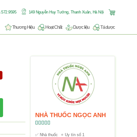
.572.9595
149 Nguyễn Huy Tưởng, Thanh Xuân, Hà Nội
Thương Hiệu
Hoạt Chất
Dược liệu
Tá dược
NHÀ THUỐC NGỌC ANH
Được xếp
hạng
5.00
5
✅ Nhà thuốc
⭐ Uy tín số 1