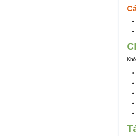
Cá
C
Khô
T