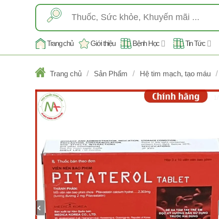
Skip
Tìm
to
kiếm:
content
Trang chủ
Giới thiệu
Bệnh Học
Tin Tức
/
/
/
Trang chủ
Sản Phẩm
Hệ tim mạch, tạo máu
1