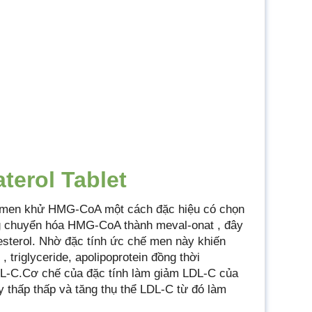
terol Tablet
nh men khử HMG-CoA một cách đặc hiệu có chọn
ứng chuyển hóa HMG-CoA thành meval-onat , đây
olesterol. Nhờ đặc tính ức chế men này khiến
 triglyceride, apolipoprotein đồng thời
 HDL-C.Cơ chế của đặc tính làm giảm LDL-C của
tủy thấp thấp và tăng thụ thể LDL-C từ đó làm