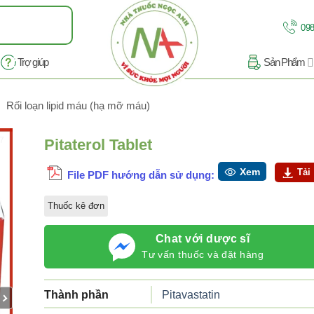
098
Trợ giúp
Sản Phẩm
Rối loạn lipid máu (hạ mỡ máu)
/7
Pitaterol Tablet
Xem
Tải
File PDF hướng dẫn sử dụng:
Thuốc kê đơn
Chat với dược sĩ
Tư vấn thuốc và đặt hàng
Thành phần
Pitavastatin