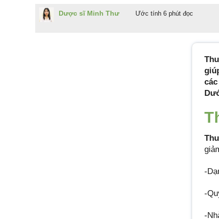
Dược sĩ Minh Thư
Ước tính 6 phút đọc
Th
giú
các
Dướ
T
Thu
giả
-Dạ
-Qu
-N