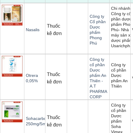
Chi nhánh
Công ty cổ
Công ty
phần dược
Cổ phần
phẩm Phon
Thuốc
Dược
Phú- Nhà
Nasalis
phẩm
kê đơn
máy sản xu
Phong
dược phẩm
Phú
Usarichph
Công ty
Công ty
cổ phần
cổ phần
Dược
Thuốc
Dược
Otrera
phẩm An
phẩm An
0,05%
Thiên -
kê đơn
Thiên
A.T
PHARMA
CORP
Công ty
cổ phần
Dược
Thuốc
Sohacarbo
phẩm
250mg/5ml
kê đơn
Soha
Vimex