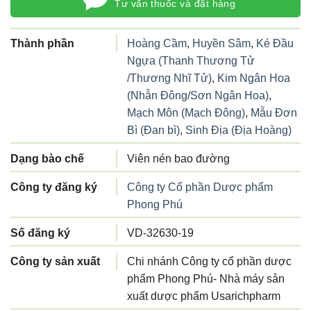
Tư vấn thuốc và đặt hàng
Thành phần
Hoàng Cầm
,
Huyền Sâm
,
Ké Đầu
Ngựa (Thanh Thương Tử
/Thương Nhĩ Tử)
,
Kim Ngân Hoa
(Nhẫn Đông/Sơn Ngân Hoa)
,
Mạch Môn (Mạch Đông)
,
Mẫu Đơn
Bì (Đan bì)
,
Sinh Địa (Địa Hoàng)
Dạng bào chế
Viên nén bao đường
Công ty đăng ký
Công ty Cổ phần Dược phẩm
Phong Phú
Số đăng ký
VD-32630-19
Công ty sản xuất
Chi nhánh Công ty cổ phần dược
phẩm Phong Phú- Nhà máy sản
xuất dược phẩm Usarichpharm