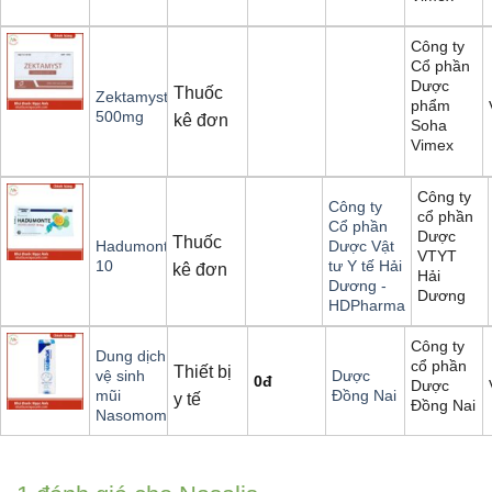
Công ty
Cổ phần
Dược
Thuốc
Zektamyst
phẩm
500mg
kê đơn
Soha
Vimex
Công ty
Công ty
cổ phần
Cổ phần
Dược
Thuốc
Hadumonte
Dược Vật
VTYT
10
tư Y tế Hải
kê đơn
Hải
Dương -
Dương
HDPharma
Công ty
Dung dịch
cổ phần
Thiết bị
vệ sinh
Dược
0
đ
Dược
mũi
Đồng Nai
y tế
Đồng Nai
Nasomom