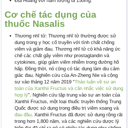
Địa Hoàng với hàm lượng là 150mg.
Cơ chế tác dụng của
thuốc Nasalis
Thương nhĩ tử: Thương nhĩ tử thường được sử
dụng trong y học cổ truyền với tính chất chống
viêm và giảm đau. Thương nhĩ tử có khả năng ức
chế các chất gây viêm như prostaglandin và
cytokines, giúp giảm viêm nhiễm trong đường hô
hấp. Đồng thời, nó cũng có tác dụng làm dịu cảm
giác đau. Nghiên cứu của An-Zheng Nie và cộng
sự vào tháng 12 năm 2019 “
Thảo luận về sự an
toàn của Xanthii Fructus và cân nhắc việc sử dụng
hợp lý
”. Nghiên cứu tập trung vào sự an toàn của
Xanthii Fructus, một loại thuốc truyền thống Trung
Quốc được sử dụng trong điều trị viêm xoang và
đau đầu
. Xanthii Fructus đã được sử dụng rộng rãi
trong hơn 1,800 năm, và các nghiên cứu dược lý
hiện đại đã chỉ ra nó có nhiều tác dụng như chống