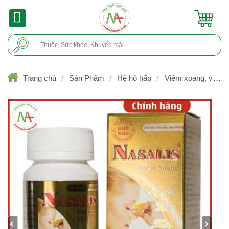
Skip
to
content
Tìm
kiếm:
/
/
/
Trang chủ
Sản Phẩm
Hệ hô hấp
Viêm xoang, viêm
mũi
1/5