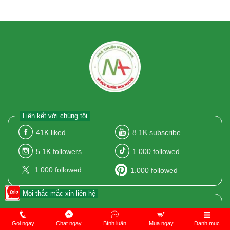
Liên kết với chúng tôi
41K
liked
8.1K
subscribe
5.1K
followers
1.000
followed
1.000
followed
1.000
followed
Mọi thắc mắc xin liên hệ
098.572.9595
Gọi ngay
Chat ngay
Bình luận
Mua ngay
Danh mục