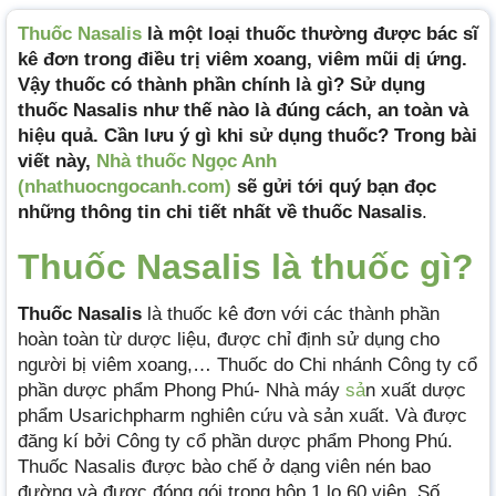
Thuốc Nasalis
là một loại thuốc thường được bác sĩ
kê đơn trong điều trị viêm xoang, viêm mũi dị ứng.
Vậy thuốc có thành phần chính là gì? Sử dụng
thuốc Nasalis như thế nào là đúng cách, an toàn và
hiệu quả. Cần lưu ý gì khi sử dụng thuốc? Trong bài
viết này,
Nhà thuốc Ngọc Anh
(nhathuocngocanh.com)
sẽ gửi tới quý bạn đọc
những thông tin chi tiết nhất về thuốc Nasalis
.
Thuốc Nasalis là thuốc gì?
Thuốc Nasalis
là thuốc kê đơn với các thành phần
hoàn toàn từ dược liệu, được chỉ định sử dụng cho
người bị viêm xoang,… Thuốc do Chi nhánh Công ty cổ
phần dược phẩm Phong Phú- Nhà máy
sả
n xuất dược
phẩm Usarichpharm nghiên cứu và sản xuất. Và được
đăng kí bởi Công ty cổ phần dược phẩm Phong Phú.
Thuốc Nasalis được bào chế ở dạng viên nén bao
đường và được đóng gói trong hộp 1 lọ 60 viên. Số