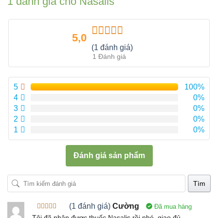
1 đánh giá cho
Nasalis
5,0
Được xếp
(1 đánh giá)
hạng
5.00
5
1 Đánh giá
sao
5
100%
4
0%
3
0%
2
0%
1
0%
Đánh giá sản phẩm
Tìm
(1 đánh giá)
Cường
Đã mua hàng
Được xếp
Tôi đã nhận được thuốc Nasalis rồi nhé, giao đủ