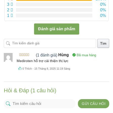
3
0%
2
0%
1
0%
Đánh giá sản phẩm
Tìm
(1 đánh giá)
Hùng
Đã mua hàng
Được xếp
Mediroten hỗ trợ cải thiện thị lực
hạng
4
5
sao
0
Thích
-
15 Tháng 8, 2025 11:19 Sáng
Hỏi & Đáp (1 câu hỏi)
GỬI CÂU HỎI