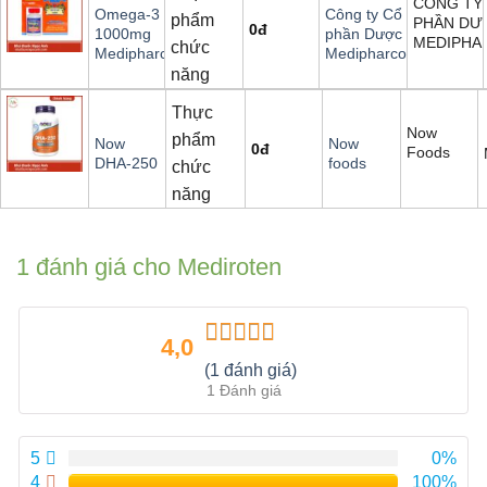
CÔNG TY
Omega-3
Công ty Cổ
phẩm
PHẦN DƯ
0
đ
1000mg
phần Dược
MEDIPHA
chức
Medipharco
Medipharco
năng
Thực
Now
phẩm
Now
Now
0
đ
Foods
DHA-250
foods
chức
năng
1 đánh giá cho
Mediroten
4,0
Được xếp
(1 đánh giá)
hạng
4.00
1 Đánh giá
5 sao
5
0%
4
100%