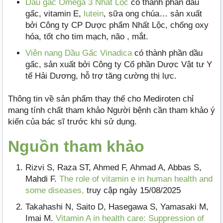
Dầu gấc Omega 3 Nhất Lộc
có thành phần dầu
gấc, vitamin E,
lutein
, sữa ong chúa… sản xuất
bởi Công ty CP Dược phẩm Nhất Lộc, chống oxy
hóa, tốt cho tim mạch, não , mắt.
Viên nang Dầu Gấc Vinadica
có thành phần dầu
gấc, sản xuất bởi Công ty Cổ phần Dược Vật tư Y
tế Hải Dương, hỗ trợ tăng cường thị lực.
Thông tin về sản phẩm thay thế cho Mediroten chỉ
mang tính chất tham khảo Người bệnh cần tham khảo ý
kiến của bác sĩ trước khi sử dụng.
Nguồn tham khảo
Rizvi S, Raza ST, Ahmed F, Ahmad A, Abbas S,
Mahdi F.
The role of vitamin e in human health and
some diseases,
truy cập ngày 15/08/2025
Takahashi N, Saito D, Hasegawa S, Yamasaki M,
Imai M.
Vitamin A in health care: Suppression of