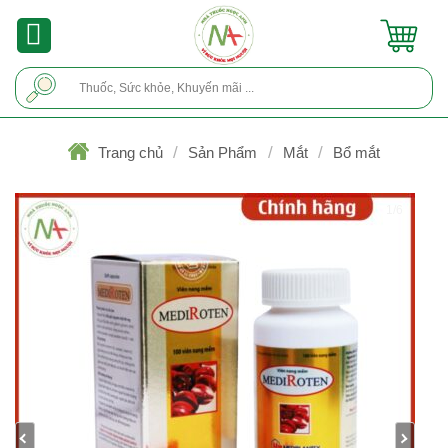
Skip
to
content
Tìm
kiếm:
/
/
/
Trang chủ
Sản Phẩm
Mắt
Bổ mắt
1/6