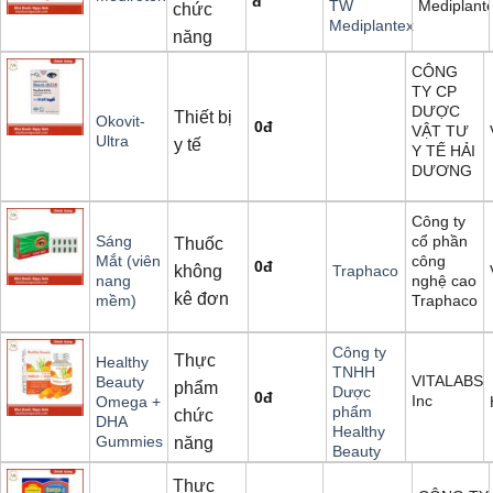
đ
Mediplant
TW
chức
Mediplantex
năng
CÔNG
TY CP
DƯỢC
Thiết bị
Okovit-
0
đ
VẬT TƯ
Ultra
y tế
Y TẾ HẢI
DƯƠNG
Công ty
cổ phần
Sáng
Thuốc
công
Mắt (viên
0
đ
không
Traphaco
nghệ cao
nang
kê đơn
Traphaco
mềm)
Công ty
Thực
Healthy
TNHH
VITALABS,
Beauty
phẩm
Dược
0
đ
Inc
Omega +
phẩm
chức
DHA
Healthy
Gummies
năng
Beauty
Thực