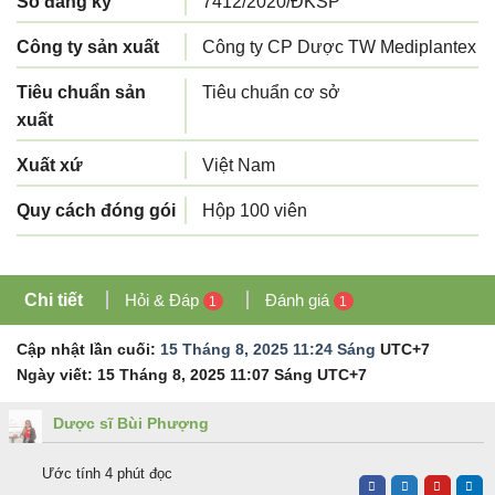
Số đăng ký
7412/2020/ĐKSP
Công ty sản xuất
Công ty CP Dược TW Mediplantex
Tiêu chuẩn sản
Tiêu chuẩn cơ sở
xuất
Xuất xứ
Việt Nam
Quy cách đóng gói
Hộp 100 viên
Chi tiết
Hỏi & Đáp
Đánh giá
1
1
Cập nhật lần cuối:
15 Tháng 8, 2025 11:24 Sáng
UTC+7
Ngày viết:
15 Tháng 8, 2025 11:07 Sáng
UTC+7
Dược sĩ Bùi Phượng
Ước tính 4 phút đọc