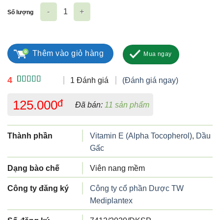
Số lượng
Mediroten số lượng
Thêm vào giỏ hàng
Mua ngay
4
1 Đánh giá
(Đánh giá ngay)
4.00
1
trên
5 dựa trên
125.000
đ
Đã bán:
11 sản phẩm
đánh giá
Thành phần
Vitamin E (Alpha Tocopherol)
,
Dầu
Gấc
Dạng bào chế
Viên nang mềm
Công ty đăng ký
Công ty cổ phần Dược TW
Mediplantex