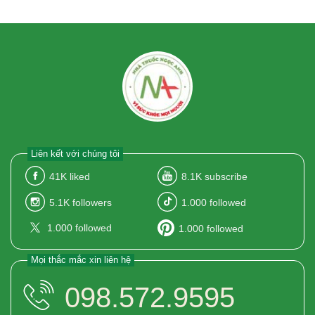
Liên kết với chúng tôi
41K
liked
8.1K
subscribe
5.1K
followers
1.000
followed
1.000
followed
1.000
followed
Mọi thắc mắc xin liên hệ
098.572.9595