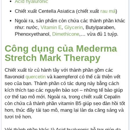
Acid hyaluronic
Chiết xuất Centella Asiatica (chiết xuất
rau má
)
Ngoài ra, sản phẩm còn chứa các thành phần khác
như: nước,
Vitamin E
,
Glycerin
, Butylparaben,
Phenoxyethanol,
Dimethicone
,… vừa đủ 1 tuýp.
Công dụng của Mederma
Stretch Mark Therapy
Chiết xuất từ củ hành tây với thành phần gồm các
flavonoid
quercetin
và kaempferol có thể cải thiện vết
sẹo của bạn. Thành phần có tác dụng này bằng cách
kích thích tạo các nguyên bào sợi – những tế bào giúp
cơ thể tạo mô mới. Ngoài ra, trong chiết xuất Cepalin
còn chứa cả thành phần vitamin B5 giúp sẹo đàn hồi tốt
hơn, thúc đẩy tái tạo mô, mang lại làn da căng sáng và
tươi trẻ hơn.
Với thành phần khác là Acid hyaluronic hỗ trợ giúp da