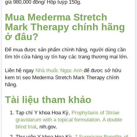
giá 980,000 đồng/ Hộp tuýp 150g.
Mua Mederma Stretch
Mark Therapy chính hãng
ở đâu?
Để mua được sản phẩm chính hãng, người dùng cần
tìm tới cửa hàng uy tín hay các trang thương mại lớn.
Liên hệ ngay
Nhà thuốc Ngọc Anh
để được sở hữu
kem trị sẹo Mederma Stretch Mark Therapy chính
hãng.
Tài liệu tham khảo
Tạp chí Y khoa Hoa Kỳ,
Prophylaxis of Striae
gravidarum with a topical formulation. A double
blind trial
, nih.gov.
Thư viện Y khoa Hoa Kỳ,
7 Surprising Benefits of