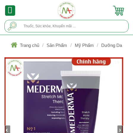
Skip
to
content
Tìm
kiếm:
/
/
/
Trang chủ
Sản Phẩm
Mỹ Phẩm
Dưỡng Da
1/8