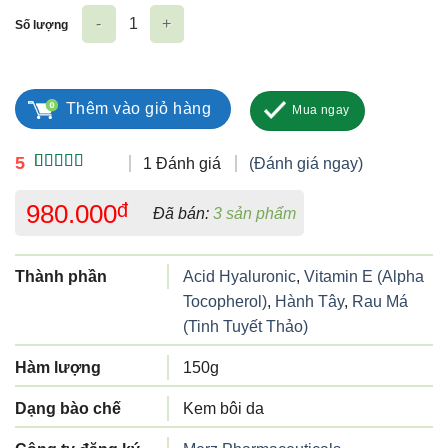
Số lượng
Mederma Stretch Mark Therapy số lượng
Thêm vào giỏ hàng
Mua ngay
5
1 Đánh giá
(Đánh giá ngay)
5.00
1
trên 5
dựa trên
980.000
đ
Đã bán:
3 sản phẩm
đánh giá
Thành phần
Acid Hyaluronic
,
Vitamin E (Alpha
Tocopherol)
,
Hành Tây
,
Rau Má
(Tinh Tuyết Thảo)
Hàm lượng
150g
Dạng bào chế
Kem bôi da