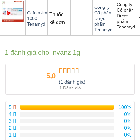
Công ty
Công ty
Cổ phần
Cefotaxime
Cổ phần
Thuốc
Dược
1000
Dược
phẩm
kê đơn
Tenamyd
phẩm
Tenamyd
Tenamyd
1 đánh giá cho
Invanz 1g
5,0
Được xếp
(1 đánh giá)
hạng
5.00
5
1 Đánh giá
sao
5
100%
4
0%
3
0%
2
0%
1
0%