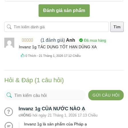
Đánh giá sản phẩm
Tìm
(1 đánh giá)
Anh
Đã mua hàng
Được xếp
Invanz 1g TÁC DỤNG TỐT HẠN DÙNG XA
hạng
5
5
sao
0
Thích
-
21 Tháng 1, 2026 17:12 Chiều
Hỏi & Đáp (1 câu hỏi)
GỬI CÂU HỎI
Invanz 1g CỦA NƯỚC NÀO Ạ
cHÔNG
hỏi ngày 21 Tháng 1, 2026 17:13 Chiều
Invanz 1g là sản phẩm của Pháp ạ