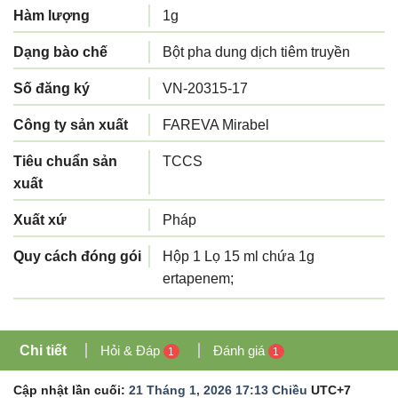
Hàm lượng
1g
Dạng bào chế
Bột pha dung dịch tiêm truyền
Số đăng ký
VN-20315-17
Công ty sản xuất
FAREVA Mirabel
Tiêu chuẩn sản
TCCS
xuất
Xuất xứ
Pháp
Quy cách đóng gói
Hộp 1 Lọ 15 ml chứa 1g
ertapenem;
Chi tiết
Hỏi & Đáp
Đánh giá
1
1
Cập nhật lần cuối:
21 Tháng 1, 2026 17:13 Chiều
UTC+7