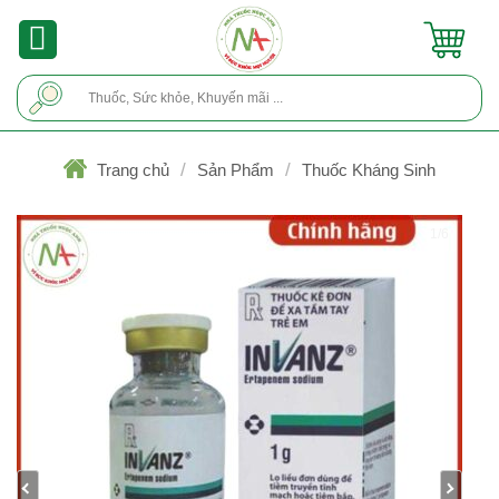
Skip
to
content
Tìm
kiếm:
/
/
Trang chủ
Sản Phẩm
Thuốc Kháng Sinh
1/6