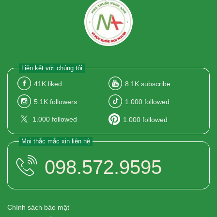
Liên kết với chúng tôi
41K
liked
8.1K
subscribe
5.1K
followers
1.000
followed
1.000
followed
1.000
followed
Mọi thắc mắc xin liên hệ
098.572.9595
Chính sách bảo mật