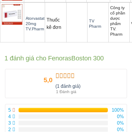
Công ty
cổ phần
dược
Atorvastatin
Thuốc
TV
phẩm
20mg
Pharm
kê đơn
TV.
TV.Pharm
Pharm
1 đánh giá cho
FenorasBoston 300
5,0
Được xếp
(1 đánh giá)
hạng
5.00
5
1 Đánh giá
sao
5
100%
4
0%
3
0%
2
0%