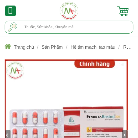
Skip
to
content
Tìm
kiếm:
/
/
/
Trang chủ
Sản Phẩm
Hệ tim mạch, tạo máu
Rối loạ
lipid máu (hạ mỡ máu)
1/6