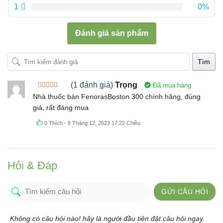
1
0%
Đánh giá sản phẩm
Tìm
(1 đánh giá)
Trọng
Đã mua hàng
Được xếp
Nhà thuốc bán FenorasBoston 300 chính hãng, đúng
hạng
5
5
giá, rất đáng mua
sao
0
Thích
-
8 Tháng 12, 2023 17:22 Chiều
Hỏi & Đáp
GỬI CÂU HỎI
Không có câu hỏi nào! hãy là người đầu tiên đặt câu hỏi ngay.