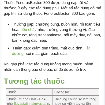
Thuốc FenorasBoston 300 được dung nạp tốt và
thường ít gây các tác dụng phụ. Một số tác dụng có thể
gặp khi sử dụng thuốc FenorasBoston 300 bao gồm:
Thường gặp: chướng bụng, buồn nôn, rối loạn tiêu
hóa,
tiêu chảy
nhẹ, trướng vùng thượng vị, đau
nhức cơ, tăng transaminase; nổi mày đay, nổi ban,
ban không đặc hiệu.
Hiếm gặp: giảm tinh trùng, mất dục tính,
liệt
dương
, sỏi mật, giảm bạch cầu.
Khi gặp phải các tác dụng không mong muốn, bệnh
nhân cần thông báo cho bác sĩ để được hỗ trợ.
Tương tác thuốc
Thuốc
Tương tác
Thuốc ức chế HMG-CoA
Khi dùng chung sẽ làm tăng
như
fluvastatin
,
simvastatin
,
nguy cơ viêm tụy và tổn