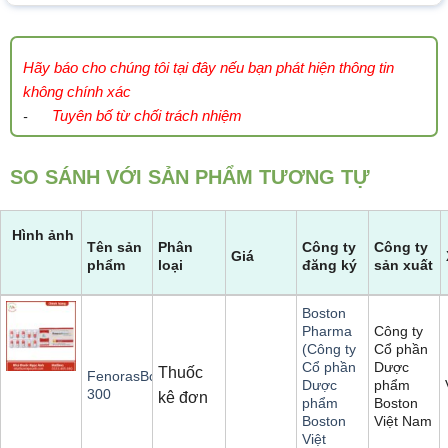
Hãy báo cho chúng tôi tại đây nếu bạn phát hiện thông tin
không chính xác
Tuyên bố từ chối trách nhiệm
-
SO SÁNH VỚI SẢN PHẨM TƯƠNG TỰ
Hình ảnh
Tên sản
Phân
Công ty
Công ty
Giá
phẩm
loại
đăng ký
sản xuất
Boston
Công ty
Pharma
Cổ phần
(Công ty
Dược
Cổ phần
Thuốc
FenorasBoston
phẩm
Dược
300
kê đơn
Boston
phẩm
Việt Nam
Boston
Việt