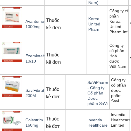
Nam)
Công ty cổ
phần
Korea
Thuốc
Korea
Avantomega
United
United
1000mg
kê đơn
Pharm
Pharm.Int’l
Công ty
cổ phần
Thuốc
Hoá
Ezemintab
dược
10/10
kê đơn
Việt Nam
Công ty
SaViPharm
cổ phần
- Công ty
Thuốc
dược
SaviFibrat
Cổ phần
phẩm
200M
kê đơn
Dược
Savi
phẩm SaVi
Inventia
Thuốc
Healthcar
Colestrim
Inventia
Limited
160mg
Healthcare
kê đơn