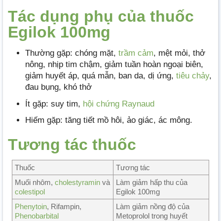
Tác dụng phụ của thuốc
Egilok 100mg
Thường gặp: chóng mặt,
trầm cảm
, mệt mỏi, thở
nông, nhịp tim chậm, giảm tuần hoàn ngoại biên,
giảm huyết áp, quá mẫn, ban da, dị ứng,
tiêu chảy
,
đau bụng, khó thở
Ít gặp: suy tim,
hội chứng Raynaud
Hiếm gặp: tăng tiết mồ hôi, ảo giác, ác mông.
Tương tác thuốc
Thuốc
Tương tác
Muối nhôm,
cholestyramin
và
Làm giảm hấp thu của
colestipol
Egilok 100mg
Phenytoin
, Rifampin,
Làm giảm nồng độ của
Phenobarbital
Metoprolol trong huyết