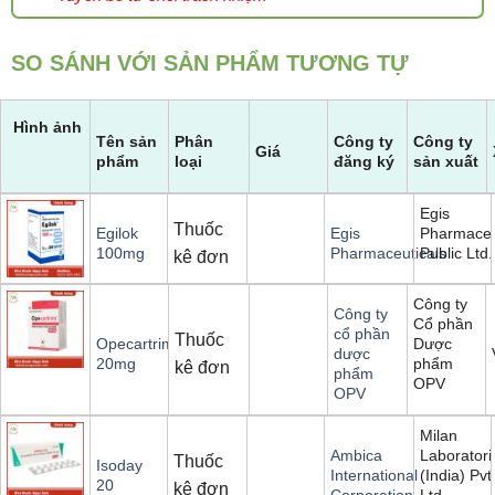
SO SÁNH VỚI SẢN PHẨM TƯƠNG TỰ
Hình ảnh
Tên sản
Phân
Công ty
Công ty
Giá
phẩm
loại
đăng ký
sản xuất
Egis
Thuốc
Pharmaceu
Egilok
Egis
Public Ltd.
100mg
Pharmaceuticals
kê đơn
Công ty
Công ty
Cổ phần
cổ phần
Thuốc
Dược
Opecartrim
dược
phẩm
20mg
kê đơn
phẩm
OPV
OPV
Milan
Laboratori
Ambica
Thuốc
Isoday
(India) Pvt
International
20
kê đơn
Ltd.
Corporation