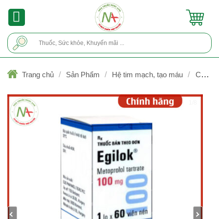
Skip
to
content
Tìm
kiếm:
/
/
/
Trang chủ
Sản Phẩm
Hệ tim mạch, tạo máu
Chống
đau thắt ngực
1/8