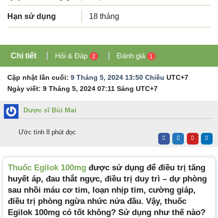
Hạn sử dụng
18 tháng
Chi tiết
Hỏi & Đáp
Đánh giá
2
1
Cập nhật lần cuối:
9 Tháng 5, 2024 13:50 Chiều
UTC+7
Ngày viết:
9 Tháng 5, 2024 07:11 Sáng
UTC+7
Dược sĩ Bùi Mai
Ước tính 8 phút đọc
Thuốc Egilok 100mg
được sử dụng để điều trị tăng
huyết áp, đau thắt ngực, điều trị duy trì – dự phòng
sau nhồi máu cơ tim, loạn nhịp tim, cường giáp,
điều trị phòng ngừa nhức nửa đầu. Vậy, thuốc
Egilok 100mg có tốt không? Sử dụng như thế nào?