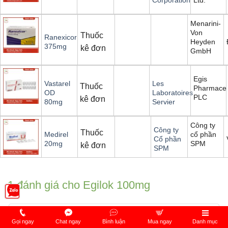
Menarini-
Von
Thuốc
Ranexicor
Heyden
375mg
kê đơn
GmbH
Egis
Vastarel
Les
Thuốc
Pharmaceu
OD
Laboratoires
PLC
kê đơn
80mg
Servier
Công ty
Công ty
Thuốc
cổ phần
Medirel
Cổ phần
SPM
20mg
kê đơn
SPM
1 đánh giá cho
Egilok 100mg
5,0
Gọi ngay
Chat ngay
Bình luận
Mua ngay
Danh mục