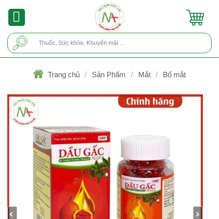
Skip
to
content
Tìm
kiếm:
/
/
/
Trang chủ
Sản Phẩm
Mắt
Bổ mắt
1/5