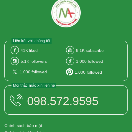
Liên kết với chúng tôi
41K
liked
8.1K
subscribe
5.1K
followers
1.000
followed
1.000
followed
1.000
followed
Mọi thắc mắc xin liên hệ
098.572.9595
Chính sách bảo mật