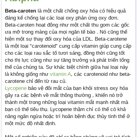
Beta-caroten
là một chất chống oxy hóa có hiệu quả
đáng kể chống lại các loại oxy phản ứng oxy đơn.
Beta-caroten hoạt động như một chất thu gom các gốc
ưa mỡ trong màng của mọi ngăn tế bào . Nó cũng thể
hiện một sự thay đổi oxy hóa của LDL. Beta-carotene
là một loại “carotenoid” cung cấp vitamin giúp cung cấp
cho các loại rau sắc tố tươi sáng, đồng thời cũng tốt
cho thị lực cũng như sự tăng trưởng và phát triển tổng
thể của chúng ta. Sự khác biệt chính giữa hai loại này
là không giống như
vitamin A
, các carotenoid như beta-
carotene chỉ đến từ rau củ.
Lycopene
bảo vệ đôi mắt của bạn khỏi stress oxy hóa
gây ra các bệnh về mắt thông thường , khiến nó trở
thành một trong những loại vitamin mắt mạnh nhất mà
bạn có thể tiêu thụ. Lycopene thậm chí có thể có khả
năng ngăn ngừa hoặc trì hoãn bệnh đục thủy tinh thể ở
một mức độ nhất định.