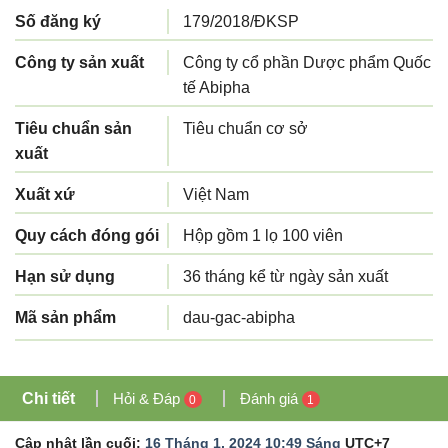
Số đăng ký
179/2018/ĐKSP
Công ty sản xuất
Công ty cổ phần Dược phẩm Quốc
tế Abipha
Tiêu chuẩn sản
Tiêu chuẩn cơ sở
xuất
Xuất xứ
Việt Nam
Quy cách đóng gói
Hộp gồm 1 lọ 100 viên
Hạn sử dụng
36 tháng kể từ ngày sản xuất
Mã sản phẩm
dau-gac-abipha
Chi tiết
Hỏi & Đáp
Đánh giá
0
1
Cập nhật lần cuối:
16 Tháng 1, 2024 10:49 Sáng
UTC+7