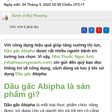
Ngày viết:
24 Tháng 4, 2022 22:55 Chiều
UTC+7
Dược sĩ Bùi Phượng
Ước tính 6 phút đọc
Với công dụng hiệu quả giúp tăng cường thị lực,
Dầu gấc Abipha
được rất nhiều người bệnh tin
tưởng lựa chọn. Vì vậy,
Nhà Thuốc Ngọc Anh
(nhathuocngocanh.com)
xin gửi đến quý bạn đọc
thông tin về công dụng, cách dùng và lưu ý khi sử
dụng
Dầu gấc
Abipha.
Dầu gấc Abipha là
sả
n
phẩm gì?
Dầu gấc Abipha
là một loại thực phẩm chức năng
được sử dụng cho cả người lớn và trẻ em có công