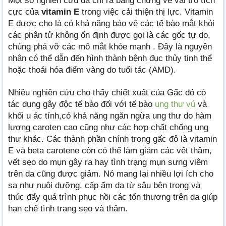
Một số nghiên cứu đã chỉ ra bằng chứng về vai trò tích
cực của
vitamin E
trong việc cải thiện thị lực. Vitamin
E được cho là có khả năng bảo vệ các tế bào mắt khỏi
các phân tử không ổn định được gọi là các gốc tự do,
chúng phá vỡ các mô mắt khỏe mạnh . Đây là nguyên
nhân có thể dẫn đến hình thành bệnh đục thủy tinh thể
hoặc thoái hóa điểm vàng do tuổi tác (AMD).
Nhiều nghiên cứu cho thấy chiết xuất của Gấc đỏ có
tác dụng gây độc tế bào đối với tế bào
ung thư vú
và
khối u ác tính,có khả năng ngăn ngừa ung thư do hàm
lượng caroten cao cũng như các hợp chất chống ung
thư khác. Các thành phần chính trong gấc đỏ là vitamin
E và beta carotene còn có thể làm giảm các vết thâm,
vết sẹo do mụn gây ra hay tình trạng mụn sưng viêm
trên da cũng được giảm. Nó mang lại nhiều lợi ích cho
sa như nuôi dưỡng, cấp ẩm da từ sâu bên trong và
thúc đẩy quá trình phục hồi các tổn thương trên da giúp
hạn chế tình trạng sẹo và thâm.