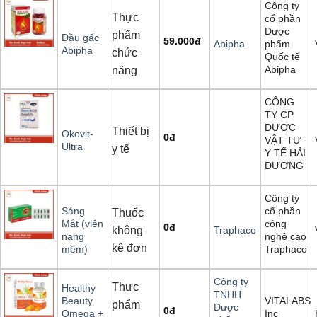
Công ty
Thực
cổ phần
Dược
phẩm
Dầu gấc
59.000
đ
phẩm
Abipha
Abipha
chức
Quốc tế
Abipha
năng
CÔNG
TY CP
DƯỢC
Thiết bị
Okovit-
0
đ
VẬT TƯ
Ultra
y tế
Y TẾ HẢI
DƯƠNG
Công ty
cổ phần
Sáng
Thuốc
công
Mắt (viên
0
đ
không
Traphaco
nghệ cao
nang
kê đơn
Traphaco
mềm)
Công ty
Thực
Healthy
TNHH
VITALABS,
Beauty
phẩm
Dược
0
đ
Inc
Omega +