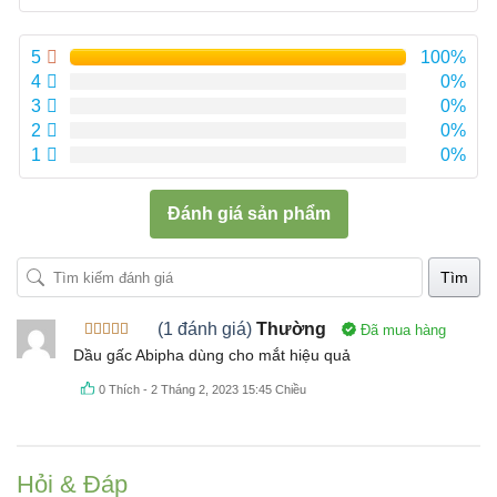
sao
5
100%
4
0%
3
0%
2
0%
1
0%
Đánh giá sản phẩm
Tìm
(1 đánh giá)
Thường
Đã mua hàng
Được xếp
Dầu gấc Abipha dùng cho mắt hiệu quả
hạng
5
5
sao
0
Thích
-
2 Tháng 2, 2023 15:45 Chiều
Hỏi & Đáp