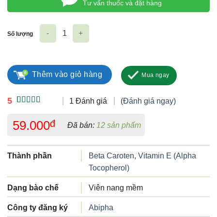
Tư vấn thuốc và đặt hàng
Số lượng
Dầu gấc Abipha số lượng
Thêm vào giỏ hàng
Mua ngay
5
1 Đánh giá
(Đánh giá ngay)
5.00
1
trên 5
dựa trên
59.000
đ
Đã bán:
12 sản phẩm
đánh giá
Thành phần
Beta Caroten
,
Vitamin E (Alpha
Tocopherol)
Dạng bào chế
Viên nang mềm
Công ty đăng ký
Abipha