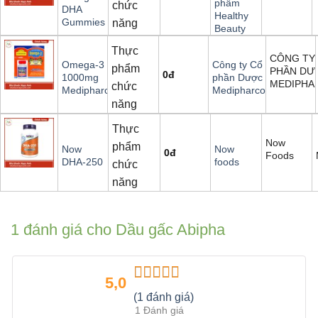
phẩm
chức
DHA
Healthy
Gummies
năng
Beauty
Thực
CÔNG TY
Omega-3
Công ty Cổ
phẩm
PHẦN DƯ
0
đ
1000mg
phần Dược
MEDIPHA
chức
Medipharco
Medipharco
năng
Thực
Now
phẩm
Now
Now
0
đ
Foods
DHA-250
foods
chức
năng
1 đánh giá cho
Dầu gấc Abipha
5,0
Được xếp
(1 đánh giá)
hạng
5.00
5
1 Đánh giá