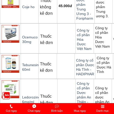
dược
Thuốc
dược
phẩm
45.000
đ
không
phẩm
Coje ho
Trung
Trung
kê đơn
Ương 3 -
ương 3.
Foripharm
Công ty
Công ty
cổ phần
cổ phần
Thuốc
Hóa
Ocemuco
Hóa
Dược
30mg
kê đơn
Dược
Việt Nam
Việt Nam
Công ty
Công ty cổ
cổ phần
Thuốc
Tebunesin
phần Dược
Dược Hà
60ml
Hà Tĩnh -
kê đơn
Tĩnh
HADIPHAR
Công ty
Công ty
cổ phần
cổ phần
Dược
Thuốc
dược
Ledorozine
phẩm An
phẩm An
6mg/ml
Thiên -
kê đơn
Thiên
A.T
PHARMA
Gọi ngay
Chat ngay
Bình luận
Mua ngay
Danh mục