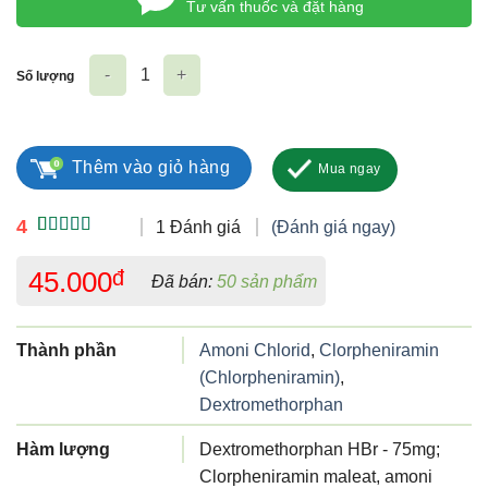
Tư vấn thuốc và đặt hàng
Số lượng
Coje ho số lượng
Thêm vào giỏ hàng
Mua ngay
4
1 Đánh giá
(Đánh giá ngay)
4.00
1
trên
5 dựa trên
45.000
đ
Đã bán:
50 sản phẩm
đánh giá
Thành phần
Amoni Chlorid
,
Clorpheniramin
(Chlorpheniramin)
,
Dextromethorphan
Hàm lượng
Dextromethorphan HBr - 75mg;
Clorpheniramin maleat, amoni