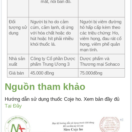
mắt, nổi ban đỏ.
Đối
Người bị ho do cảm
Người bị viêm đường
tượng sử
cúm, cảm lạnh, dị ứng
hô hấp cấp kèm theo
dụng
với hóa chất hoặc do
các triệu chứng: Ho,
hút hoặc hít phải nhiều
viêm họng, đau rát cổ
khói thuốc lá.
họng, viêm phế quản
mạn tính.
Nhà sản
Công ty Cổ phần Dược
Dược phẩm và
xuất
phẩm Trung Ương 3
Thương mại Sohaco
Giá bán
45.000 đồng
75.000đồng
Nguồn tham khảo
Hướng dẫn sử dụng thuốc Coje ho. Xem bản đầy đủ
Tại Đây