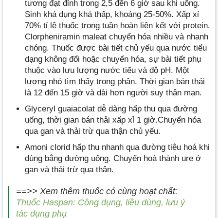
tương đạt đỉnh trong 2,5 đến 6 giờ sau khi uống.
Sinh khả dụng khá thấp, khoảng 25-50%. Xấp xỉ
70% tỉ lệ thuốc trong tuần hoàn liên kết với protein.
Clorpheniramin maleat chuyển hóa nhiều và nhanh
chóng. Thuốc được bài tiết chủ yếu qua nước tiểu
dạng không đổi hoặc chuyển hóa, sự bài tiết phụ
thuộc vào lưu lượng nước tiểu và độ pH. Một
lượng nhỏ tìm thấy trong phân. Thời gian bán thải
là 12 đến 15 giờ và dài hơn người suy thận mạn.
Glyceryl guaiacolat dễ dàng hấp thu qua đường
uống, thời gian bán thải xấp xỉ 1 giờ.Chuyển hóa
qua gan và thải trừ qua thận chủ yếu.
Amoni clorid hấp thu nhanh qua đường tiêu hoá khi
dùng bằng đường uống. Chuyển hoá thành ure ở
gan và thải trừ qua thận.
==>> Xem thêm thuốc có cùng hoạt chất:
Thuốc Haspan: Công dụng, liều dùng, lưu ý
tác dụng phụ