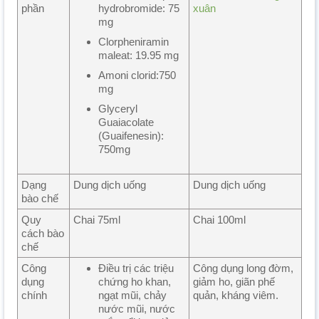
phần
hydrobromide: 75
xuân
mg
Clorpheniramin
maleat: 19.95 mg
Amoni clorid:750
mg
Glyceryl
Guaiacolate
(Guaifenesin):
750mg
Dạng
Dung dịch uống
Dung dịch uống
bào chế
Quy
Chai 75ml
Chai 100ml
cách bào
chế
Công
Điều trị các triệu
Công dụng long đờm,
dụng
chứng ho khan,
giảm ho, giãn phế
chính
ngạt mũi, chảy
quản, kháng viêm.
nước mũi, nước