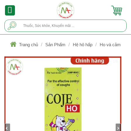
Skip
to
content
Tìm
kiếm:
/
/
/
Trang chủ
Sản Phẩm
Hệ hô hấp
Ho và cảm
1/6