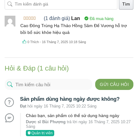
Tìm
(1 đánh giá)
Lan
Đã mua hàng
Được xếp
Cao Đông Trùng Hạ Thảo Hồng Sâm Đế Vương hỗ trợ
hạng
5
5
bồi bổ sức khỏe hiệu quả
sao
0
Thích
-
16 Tháng 7, 2025 10:18 Sáng
Hỏi & Đáp (1 câu hỏi)
GỬI CÂU HỎI
Sản phẩm dùng hàng ngày được không?
Đạt
hỏi ngày 16 Tháng 7, 2025 10:22 Sáng
Chào bạn, sản phẩm có thể sử dụng hàng ngày
Dược sĩ Bùi Phượng
trả lời ngày 16 Tháng 7, 2025 10:27
Sáng
Quản trị viên