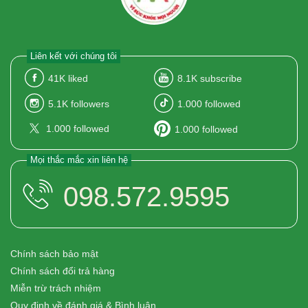
Liên kết với chúng tôi
41K
liked
8.1K
subscribe
5.1K
followers
1.000
followed
1.000
followed
1.000
followed
Mọi thắc mắc xin liên hệ
098.572.9595
Chính sách bảo mật
Chính sách đổi trả hàng
Miễn trừ trách nhiệm
Quy định về đánh giá & Bình luận