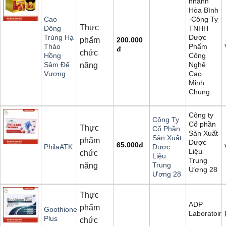
nhánh
Hòa Bình
-Công Ty
Cao
Thực
TNHH
Đông
Dược
Trùng Hạ
phẩm
200.000
Phẩm
Thảo
đ
chức
Công
Hồng
Nghệ
Sâm Đế
năng
Cao
Vương
Minh
Chung
Công ty
Công Ty
Cổ phần
Thực
Cổ Phần
Sản Xuất
Sản Xuất
phẩm
Dược
65.000
đ
PhilaATK
Dược
Liệu
chức
Liệu
Trung
Trung
năng
Ương 28
Ương 28
Thực
ADP
phẩm
Goothione
Laboratoire
Plus
chức