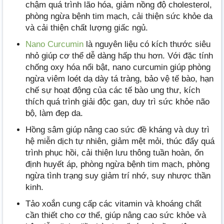
chậm quá trình lão hóa, giảm nồng độ cholesterol,
phòng ngừa bệnh tim mạch, cải thiện sức khỏe da
và cải thiện chất lượng giấc ngủ.
Nano Curcumin
là nguyên liệu có kích thước siêu
nhỏ giúp cơ thể dễ dàng hấp thu hơn. Với đặc tính
chống oxy hóa nổi bật, nano curcumin giúp phòng
ngừa viêm loét dạ dày tá tràng, bảo vệ tế bào, hạn
chế sự hoạt động của các tế bào ung thư, kích
thích quá trình giải độc gan, duy trì sức khỏe não
bộ, làm đẹp da.
Hồng sâm giúp nâng cao sức đề kháng và duy trì
hệ miễn dịch tự nhiên, giảm mệt mỏi, thúc đẩy quá
trình phục hồi, cải thiện lưu thông tuần hoàn, ổn
định huyết áp, phòng ngừa bệnh tim mạch, phòng
ngừa tình trạng suy giảm trí nhớ, suy nhược thần
kinh.
Tảo xoắn cung cấp các vitamin và khoáng chất
cần thiết cho cơ thể, giúp nâng cao sức khỏe và