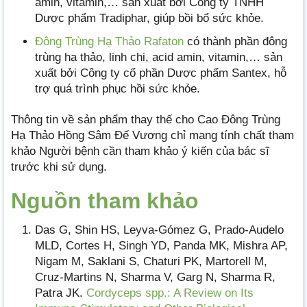
amin, vitamin,… sản xuất bởi Công ty TNHH
Dược phẩm Tradiphar, giúp bồi bổ sức khỏe.
Đông Trùng Hạ Thảo Rafaton
có thành phần đông
trùng hạ thảo, linh chi, acid amin, vitamin,… sản
xuất bởi Công ty cổ phần Dược phẩm Santex, hỗ
trợ quá trình phục hồi sức khỏe.
Thông tin về sản phẩm thay thế cho Cao Đông Trùng
Hạ Thảo Hồng Sâm Đế Vương chỉ mang tính chất tham
khảo Người bệnh cần tham khảo ý kiến của bác sĩ
trước khi sử dụng.
Nguồn tham khảo
Das G, Shin HS, Leyva-Gómez G, Prado-Audelo
MLD, Cortes H, Singh YD, Panda MK, Mishra AP,
Nigam M, Saklani S, Chaturi PK, Martorell M,
Cruz-Martins N, Sharma V, Garg N, Sharma R,
Patra JK.
Cordyceps spp.: A Review on Its