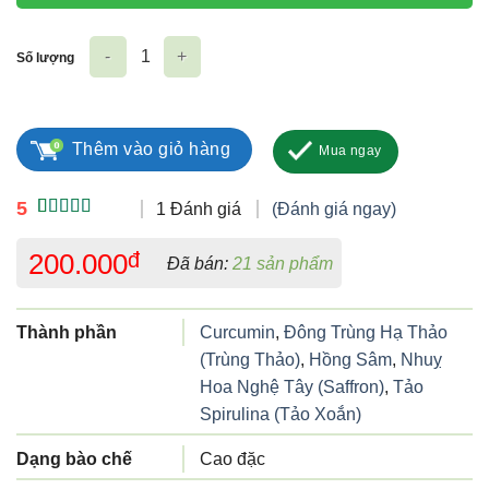
Số lượng
Cao Đông Trùng Hạ Thảo Hồng Sâm Đế Vương số lượng
Thêm vào giỏ hàng
Mua ngay
5
1 Đánh giá
(Đánh giá ngay)
5.00
1
trên 5
dựa trên
200.000
đ
Đã bán:
21 sản phẩm
đánh giá
Thành phần
Curcumin
,
Đông Trùng Hạ Thảo
(Trùng Thảo)
,
Hồng Sâm
,
Nhuỵ
Hoa Nghệ Tây (Saffron)
,
Tảo
Spirulina (Tảo Xoắn)
Dạng bào chế
Cao đặc