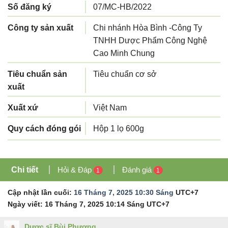
Số đăng ký
07/MC-HB/2022
Công ty sản xuất
Chi nhánh Hòa Bình -Công Ty
TNHH Dược Phẩm Công Nghệ
Cao Minh Chung
Tiêu chuẩn sản
Tiêu chuẩn cơ sở
xuất
Xuất xứ
Việt Nam
Quy cách đóng gói
Hộp 1 lọ 600g
Chi tiết
Hỏi & Đáp
Đánh giá
1
1
Cập nhật lần cuối:
16 Tháng 7, 2025 10:30 Sáng
UTC+7
Ngày viết:
16 Tháng 7, 2025 10:14 Sáng
UTC+7
Dược sĩ Bùi Phượng