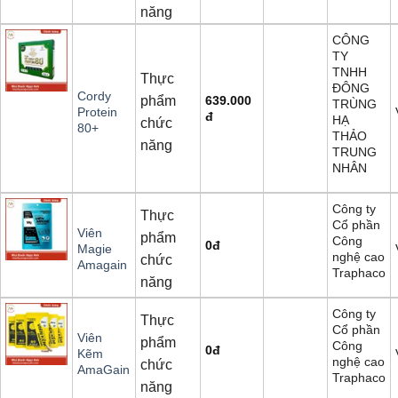
năng
CÔNG
TY
TNHH
Thực
ĐÔNG
Cordy
phẩm
639.000
TRÙNG
Protein
đ
HẠ
chức
80+
THẢO
năng
TRUNG
NHÂN
Công ty
Thực
Cổ phần
Viên
phẩm
Công
0
đ
Magie
nghệ cao
chức
Amagain
Traphaco
năng
Công ty
Thực
Cổ phần
Viên
phẩm
Công
0
đ
Kẽm
nghệ cao
chức
AmaGain
Traphaco
năng