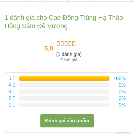
1 đánh giá cho
Cao Đông Trùng Hạ Thảo
Hồng Sâm Đế Vương
5,0
Được xếp
(1 đánh giá)
hạng
5.00
5
1 Đánh giá
sao
5
100%
4
0%
3
0%
2
0%
1
0%
Đánh giá sản phẩm