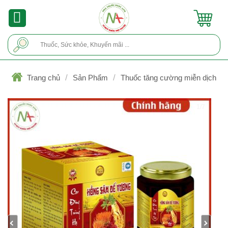
Skip
to
content
Tìm
kiếm:
/
/
Trang chủ
Sản Phẩm
Thuốc tăng cường miễn dịch
1/7