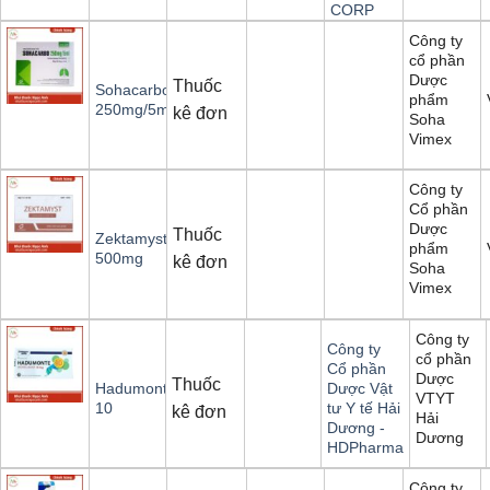
CORP
Công ty
cổ phần
Dược
Thuốc
Sohacarbo
phẩm
250mg/5ml
kê đơn
Soha
Vimex
Công ty
Cổ phần
Dược
Thuốc
Zektamyst
phẩm
500mg
kê đơn
Soha
Vimex
Công ty
Công ty
cổ phần
Cổ phần
Dược
Thuốc
Hadumonte
Dược Vật
VTYT
10
tư Y tế Hải
kê đơn
Hải
Dương -
Dương
HDPharma
Công ty