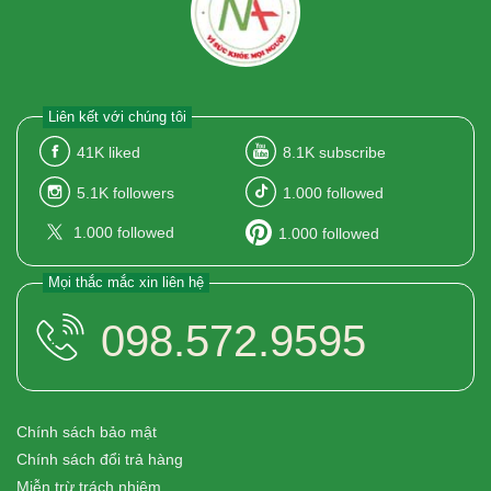
Liên kết với chúng tôi
41K
liked
8.1K
subscribe
5.1K
followers
1.000
followed
1.000
followed
1.000
followed
Mọi thắc mắc xin liên hệ
098.572.9595
Chính sách bảo mật
Chính sách đổi trả hàng
Miễn trừ trách nhiệm