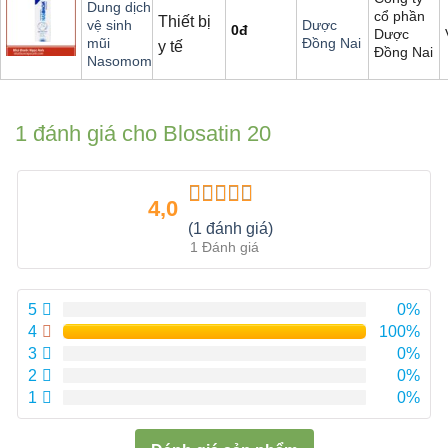
Dung dịch
cổ phần
Thiết bị
vệ sinh
Dược
0
đ
Dược
mũi
Đồng Nai
y tế
Đồng Nai
Nasomom
1 đánh giá cho
Blosatin 20
4,0
Được xếp
(1 đánh giá)
hạng
4.00
1 Đánh giá
5 sao
5
0%
4
100%
3
0%
2
0%
1
0%