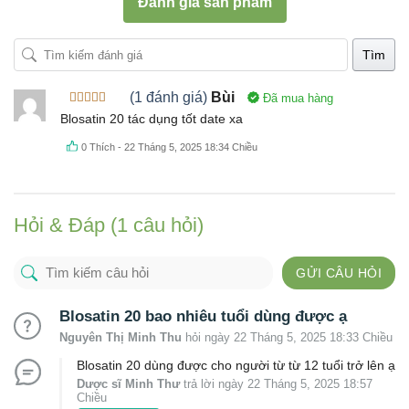
Đánh giá sản phẩm
Tìm
(1 đánh giá)
Bùi
Đã mua hàng
Được xếp
Blosatin 20 tác dụng tốt date xa
hạng
4
5
sao
0
Thích
-
22 Tháng 5, 2025 18:34 Chiều
Hỏi & Đáp (1 câu hỏi)
GỬI CÂU HỎI
Blosatin 20 bao nhiêu tuổi dùng được ạ
Nguyên Thị Minh Thu
hỏi ngày 22 Tháng 5, 2025 18:33 Chiều
Blosatin 20 dùng được cho người từ từ 12 tuổi trở lên ạ
Dược sĩ Minh Thư
trả lời ngày 22 Tháng 5, 2025 18:57
Chiều