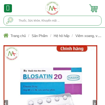
Skip
to
content
Tìm
kiếm:
/
/
/
Trang chủ
Sản Phẩm
Hệ hô hấp
Viêm xoang, viêm
mũi
1/4