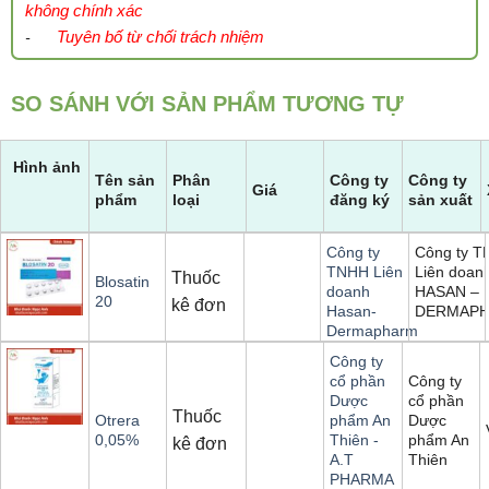
không chính xác
Tuyên bố từ chối trách nhiệm
-
SO SÁNH VỚI SẢN PHẨM TƯƠNG TỰ
Hình ảnh
Tên sản
Phân
Công ty
Công ty
Giá
phẩm
loại
đăng ký
sản xuất
Công ty 
Công ty
Liên doan
TNHH Liên
Thuốc
Blosatin
HASAN –
doanh
20
kê đơn
DERMAP
Hasan-
Dermapharm
Công ty
Công ty
cổ phần
cổ phần
Dược
Thuốc
Dược
Otrera
phẩm An
phẩm An
0,05%
Thiên -
kê đơn
Thiên
A.T
PHARMA