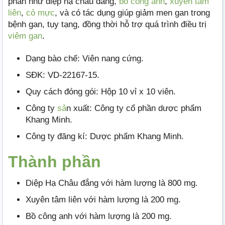
phần như diệp hạ châu đắng,
bồ công anh
,
xuyên tâm
liên
,
cỏ mực
, và có tác dụng giúp giảm men gan trong
bệnh gan, tụy tạng, đồng thời hỗ trợ quá trình điều trị
viêm gan
.
Dạng bào chế: Viên nang cứng.
SĐK: VD-22167-15.
Quy cách đóng gói: Hộp 10 vỉ x 10 viên.
Công ty
sả
n xuất: Công ty cổ phần dược phẩm
Khang Minh.
Công ty đăng kí: Dược phẩm Khang Minh.
Thành phần
Diệp Hạ Châu đắng với hàm lượng là 800 mg.
Xuyên tâm liên với hàm lượng là 200 mg.
Bồ công anh với hàm lượng là 200 mg.