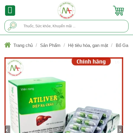
Skip
to
content
Tìm
kiếm:
/
/
/
Trang chủ
Sản Phẩm
Hệ tiêu hóa, gan mật
Bổ Gan
1/6