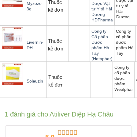
dược vật
Thuốc
Myzozo
Dược Vật
tư y tế
3g
tư Y tế Hải
kê đơn
Hải
Dương -
Dương
HDPharma
Công ty
Công ty
cổ phần
Cổ phần
Thuốc
dược
Livernin-
Dược
phẩm Hà
DH
phẩm Hà
kê đơn
Tây
Tây
(Hataphar)
Công ty
cổ phần
Thuốc
dược
Soleuzin
phẩm
kê đơn
Wealphar
1 đánh giá cho
Atiliver Diệp Hạ Châu