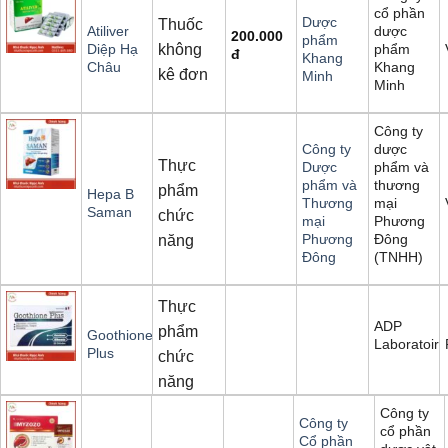
cổ phần
Dược
Thuốc
dược
Atiliver
200.000
phẩm
không
phẩm
Diệp Hạ
đ
Khang
Khang
Châu
kê đơn
Minh
Minh
Công ty
dược
Công ty
Thực
phẩm và
Dược
thương
phẩm và
phẩm
Hepa B
mại
Thương
Saman
chức
Phương
mại
Đông
Phương
năng
(TNHH)
Đông
Thực
ADP
phẩm
Goothione
Laboratoire
Plus
chức
năng
Công ty
Công ty
cổ phần
Cổ phần