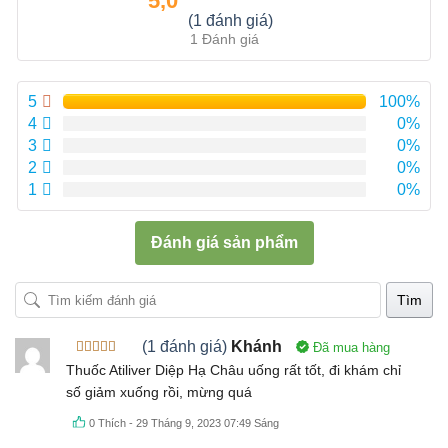
5,0
Được xếp
(1 đánh giá)
hạng
5.00
5
1 Đánh giá
sao
5
100%
4
0%
3
0%
2
0%
1
0%
Đánh giá sản phẩm
Tìm
(1 đánh giá)
Khánh
Đã mua hàng
Được xếp
Thuốc Atiliver Diệp Hạ Châu uống rất tốt, đi khám chỉ
hạng
5
5
số giảm xuống rồi, mừng quá
sao
0
Thích
-
29 Tháng 9, 2023 07:49 Sáng