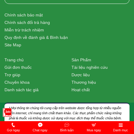
Chính sách bảo mật
Chính sách đổi trả hàng
Miễn trừ trách nhiệm
Quy định về đánh giá & Bình luận
Site Map
Trang chủ
Sản Phẩm
Gửi đơn thuốc
Tài liệu nghiên cứu
Trợ giúp
Dược liệu
Chuyên khoa
Thương hiệu
Danh sách tác giả
Hoạt chất
* Mọi thông tin chúng tôi cung cấp trên website được tổng hợp từ nhiều nguồn
trên internet, chỉ mang tính chất tham khảo. Các thực phẩm chức năng không
phải là thuốc và không được sử dụng với mục đích thay thế thuốc chữa bệnh.
Bệnh nhân cần thực hiện đúng hướng dẫn điều trị của các bác sĩ hay dược sĩ
chuyên môn trực tiếp. Chúng tôi không chịu trách nhiệm với các trường hợp tự
Gọi ngay
Chat ngay
Bình luận
Mua ngay
Danh mục
ý sử dụng thuốc, thực phẩm chức năng theo các thông tin được cung cấp trên