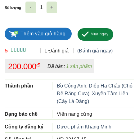
Số lượng
Atiliver Diệp Hạ Châu số lượng
Thêm vào giỏ hàng
Mua ngay
5
1 Đánh giá
(Đánh giá ngay)
5.00
1
trên 5
dựa trên
200.000
đ
Đã bán:
1 sản phẩm
đánh giá
Thành phần
Bồ Công Anh
,
Diệp Hạ Châu (Chó
Đẻ Răng Cưa)
,
Xuyên Tâm Liên
(Cây Lá Đắng)
Dạng bào chế
Viên nang cứng
Công ty đăng ký
Dược phẩm Khang Minh