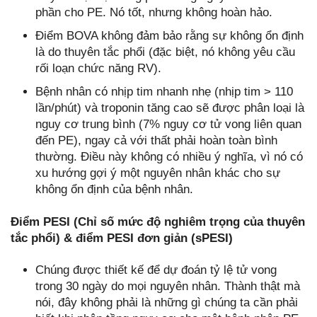
phần cho PE. Nó tốt, nhưng không hoàn hảo.
Điểm BOVA không đảm bảo rằng sự không ổn định
là do thuyên tắc phổi (đặc biệt, nó không yêu cầu
rối loạn chức năng RV).
Bệnh nhân có nhịp tim nhanh nhẹ (nhịp tim > 110
lần/phút) và troponin tăng cao sẽ được phân loại là
nguy cơ trung bình (7% nguy cơ tử vong liên quan
đến PE), ngay cả với thất phải hoàn toàn bình
thường. Điều này không có nhiều ý nghĩa, vì nó có
xu hướng gợi ý một nguyên nhân khác cho sự
không ổn định của bệnh nhân.
Điểm PESI (Chỉ số mức độ nghiêm trọng của thuyên
tắc phổi) & điểm PESI đơn giản (sPESI)
Chúng được thiết kế để dự đoán tỷ lệ tử vong
trong 30 ngày do mọi nguyên nhân. Thành thật mà
nói, đây không phải là những gì chúng ta cần phải