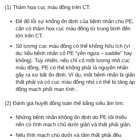
(1) Thảm họa cục máu đông trên CT:
Để đổ lỗi sự không ổn định của bệnh nhân cho PE,
cần có thảm họa cục máu đông từ trung bình đến
lớn trên CT.
Số lượng cục máu đông có thể không hữu ích (ví
dụ: liệu bệnh nhân có PE “yên ngựa – saddle” hay
không). Tuy nhiên, nếu chỉ có một lượng nhỏ cục
máu đông, PE có thể không phải là nguyên nhân
gây ra sự bất ổn định. Ví dụ, một bệnh nhân bị giãn
thất phải và có cục máu đông nhỏ có thể bị tăng áp
động mạch phổi mạn tính .
(2) Đánh giá huyết động toàn thể bằng siêu âm tim:
Những bệnh nhân không ổn định do PE tối thiểu
nên có tĩnh mạch chủ dưới giãn và thất phải giãn.
Nếu tĩnh mạch chủ dưới và tâm thất phải đều