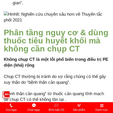
gian”.
Phân tầng nguy cơ & dùng
thuốc tiêu huyết khối mà
không cần chụp CT
Không chụp CT là một lỗi phổ biến trong điều trị PE
diện (khá) rộng
Chụp CT thường bị tránh do sợ rằng chúng có thể gây
suy thận do “bệnh thận cản quang”.
“Bệnh thận cản quang” từ thuốc cản quang tĩnh mạch
để chụp CT có thể không tồn tại .
Gọi ngay
Chat ngay
Bình luận (0)
Sản phẩm
Danh mục
Nếu bạn thực sự tin rằng bệnh nhân có thể bị PE diện