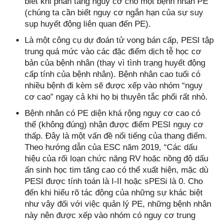
biết khi phân tầng nguy cơ cho một bệnh nhân PE
(chúng ta cần biết nguy cơ ngắn hạn của sự suy
sụp huyết động liên quan đến PE).
Là một công cụ dự đoán tử vong bán cấp, PESI tập
trung quá mức vào các đặc điểm dịch tễ học cơ
bản của bệnh nhân (thay vì tình trạng huyết động
cấp tính của bệnh nhân). Bệnh nhân cao tuổi có
nhiều bệnh đi kèm sẽ được xếp vào nhóm “nguy
cơ cao” ngay cả khi họ bị thuyên tắc phổi rất nhỏ.
Bệnh nhân có PE diện khá rộng nguy cơ cao có
thể (không đúng) nhận được điểm PESI nguy cơ
thấp. Đây là một vấn đề nổi tiếng của thang điểm.
Theo hướng dẫn của ESC năm 2019, “Các dấu
hiệu của rối loạn chức năng RV hoặc nồng độ dấu
ấn sinh học tim tăng cao có thể xuất hiện, mặc dù
PESI được tính toán là I-II hoặc sPESi là 0. Cho
đến khi hiểu rõ tác động của những sự khác biệt
như vậy đối với việc quản lý PE, những bệnh nhân
này nên được xếp vào nhóm có nguy cơ trung