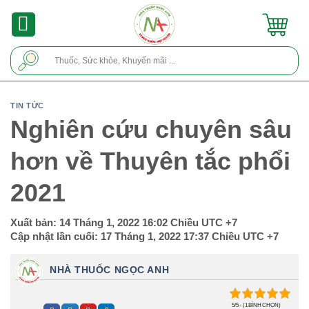
Skip
to
content
Tìm
kiếm:
TIN TỨC
Nghiên cứu chuyên sâu
hơn về Thuyên tắc phổi
2021
Xuất bản:
14 Tháng 1, 2022 16:02 Chiều
UTC +7
Cập nhật lần cuối:
17 Tháng 1, 2022 17:37 Chiều
UTC +7
NHÀ THUỐC NGỌC ANH
5/5 - (1 BÌNH CHỌN)