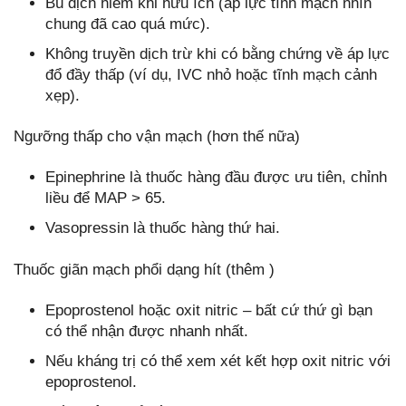
Bù dịch hiếm khi hữu ích (áp lực tĩnh mạch nhìn
chung đã cao quá mức).
Không truyền dịch trừ khi có bằng chứng về áp lực
đổ đầy thấp (ví dụ, IVC nhỏ hoặc tĩnh mạch cảnh
xẹp).
Ngưỡng thấp cho vận mạch (hơn thế nữa)
Epinephrine là thuốc hàng đầu được ưu tiên, chỉnh
liều để MAP > 65.
Vasopressin là thuốc hàng thứ hai.
Thuốc giãn mạch phổi dạng hít (thêm )
Epoprostenol hoặc oxit nitric – bất cứ thứ gì bạn
có thể nhận được nhanh nhất.
Nếu kháng trị có thể xem xét kết hợp oxit nitric với
epoprostenol.