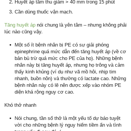
Huyết áp tâm thu giảm > 40 mm trong 15 phút
Cần dùng thuốc vận mạch.
Tăng huyết áp
nói chung là yên tâm – nhưng không phải
lúc nào cũng vậy.
Một số ít bệnh nhân bị PE có sự giải phóng
epinephrine quá mức dẫn đến tăng huyết áp (về cơ
bản bù trừ quá mức cho PE của họ). Những bệnh
nhân này bị tăng huyết áp, nhưng họ trông và cảm
thấy kinh khủng (ví dụ như vã mồ hôi, nhịp tim
nhanh, buồn nôn) và thường có lactate cao. Những
bệnh nhân này có lẽ nên được xếp vào nhóm PE
diện khá rộng nguy cơ cao.
Khó thở nhanh
Nói chung, tần số thở là một yếu tố dự báo tuyệt
vời cho những bệnh lý nguy hiểm tiềm ẩn và tình