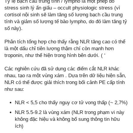
Tỷ lệ bạch cầu trung tính / lympho là một phép đo
stress sinh lý ẩn giấu – occult physiologic stress (vì
cortisol nội sinh sẽ làm tăng số lượng bạch cầu trung
tính và giảm số lượng tế bào lympho, do đó làm tăng tỷ
số này).
Phân tích tổng hợp cho thấy rằng NLR tăng cao có thể
là một dấu chỉ tiên lượng thậm chí còn mạnh hơn
troponin, như thể hiện trong hình bên dưới. ( ‘
Các nghiên cứu đã sử dụng các điểm cắt NLR khác
nhau, tạo ra một vùng xám . Dựa trên dữ liệu hiện sẵn,
NLR có thể được giải thích trong bối cảnh PE cấp tính
như sau:
NLR < 5,5 cho thấy nguy cơ tử vong thấp (~ 2,7%)
NLR 5.5-9.2 là vùng xám (NLR trong phạm vi này
không đặc hiệu và không bổ sung thông tin hữu
ích)