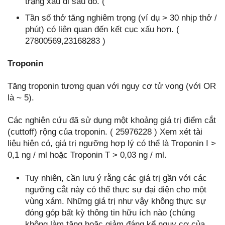
trạng xấu đi sau đó. (
Tần số thở tăng nghiêm trọng (ví dụ > 30 nhịp thở /
phút) có liên quan đến kết cục xấu hơn. (
27800569,23168283 )
Troponin
Tăng troponin tương quan với nguy cơ tử vong (với OR
là ~ 5).
Các nghiên cứu đã sử dụng một khoảng giá trị điểm cắt
(cuttoff) rộng của troponin. ( 25976228 ) Xem xét tài
liệu hiện có, giá trị ngưỡng hợp lý có thể là Troponin I >
0,1 ng / ml hoặc Troponin T > 0,03 ng / ml.
Tuy nhiên, cần lưu ý rằng các giá trị gần với các
ngưỡng cắt này có thể thực sự đại diện cho một
vùng xám. Những giá trị như vậy không thực sự
đóng góp bất kỳ thông tin hữu ích nào (chúng
không làm tăng hoặc giảm đáng kể nguy cơ của