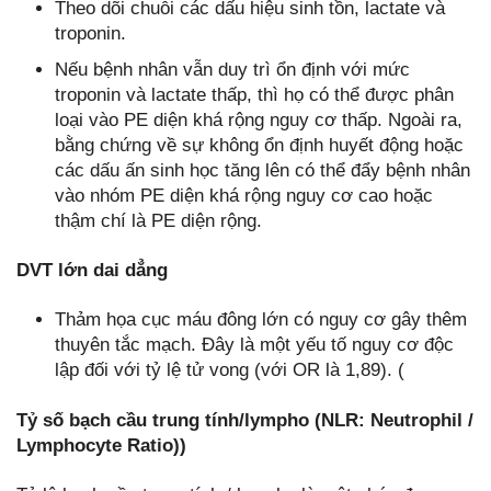
Theo dõi chuỗi các dấu hiệu sinh tồn, lactate và
troponin.
Nếu bệnh nhân vẫn duy trì ổn định với mức
troponin và lactate thấp, thì họ có thể được phân
loại vào PE diện khá rộng nguy cơ thấp. Ngoài ra,
bằng chứng về sự không ổn định huyết động hoặc
các dấu ấn sinh học tăng lên có thể đẩy bệnh nhân
vào nhóm PE diện khá rộng nguy cơ cao hoặc
thậm chí là PE diện rộng.
DVT lớn dai dẳng
Thảm họa cục máu đông lớn có nguy cơ gây thêm
thuyên tắc mạch. Đây là một yếu tố nguy cơ độc
lập đối với tỷ lệ tử vong (với OR là 1,89). (
Tỷ số bạch cầu trung tính/lympho (NLR: Neutrophil /
Lymphocyte Ratio))