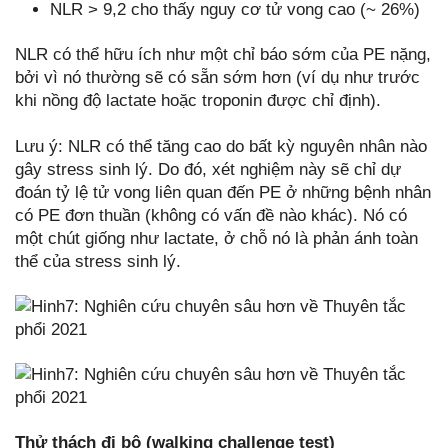
NLR > 9,2 cho thấy nguy cơ tử vong cao (~ 26%)
NLR có thể hữu ích như một chỉ báo sớm của PE nặng,
bởi vì nó thường sẽ có sẵn sớm hơn (ví dụ như trước
khi nồng độ lactate hoặc troponin được chỉ định).
Lưu ý: NLR có thể tăng cao do bất kỳ nguyên nhân nào
gây stress sinh lý. Do đó, xét nghiệm này sẽ chỉ dự
đoán tỷ lệ tử vong liên quan đến PE ở những bệnh nhân
có PE đơn thuần (không có vấn đề nào khác). Nó có
một chút giống như lactate, ở chỗ nó là phản ánh toàn
thể của stress sinh lý.
Thử thách đi bộ (walking challenge test)